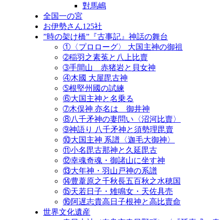
對馬嶋
全国一の宮
お伊勢さん125社
”時の架け橋”『古事記』神話の舞台
①〈プロローグ〉 大国主神の御祖
➁稲羽之素菟と八上比賣
➂手間山 赤猪岩と貝女神
④木國 大屋毘古神
➄根堅州國の試練
⑥大国主神と名乗る
➆木俣神 亦名は 御井神
⑧八千矛神の妻問い〈沼河比賣〉
➈神語り 八千矛神と須勢理毘賣
⑩大国主神 系譜〈迦毛大御神〉
⑪小名毘古那神と久延毘古
⑫幸魂奇魂・御諸山に坐す神
⑬大年神・羽山戸神の系譜
⑭豊葦原之千秋長五百秋之水穂国
⑮天若日子・雉鳴女・天佐具売
⑯阿遅志貴高日子根神と高比賣命
世界文化遺産