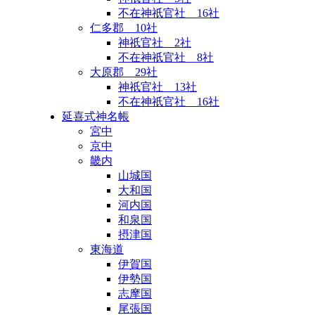
不在神祇官社 16社
仁多郡 10社
神祇官社 2社
不在神祇官社 8社
大原郡 29社
神祇官社 13社
不在神祇官社 16社
延喜式神名帳
宮中
京中
畿内
山城国
大和国
河内国
和泉国
摂津国
東海道
伊賀国
伊勢国
志摩国
尾張国