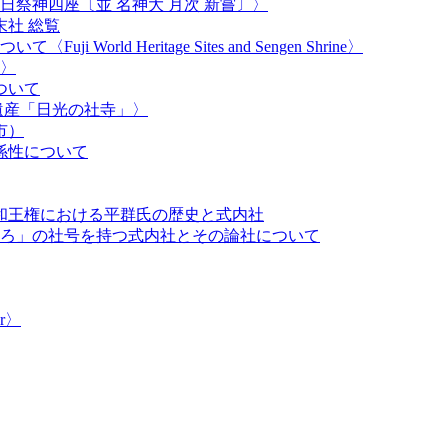
祭神四座〔並 名神大 月次 新嘗〕〉
社 総覧
orld Heritage Sites and Sengen Shrine〉
〉
ついて
遺産「日光の社寺」〉
市）
係性について
大和王権における平群氏の歴史と式内社
ろ」の社号を持つ式内社とその論社について
r​〉