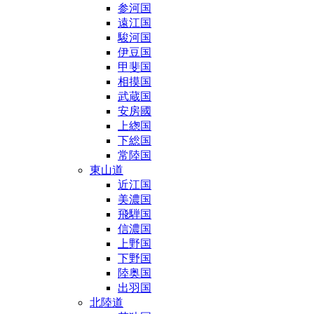
参河国
遠江国
駿河国
伊豆国
甲斐国
相摸国
武蔵国
安房國
上緫国
下総国
常陸国
東山道
近江国
美濃国
飛騨国
信濃国
上野国
下野国
陸奥国
出羽国
北陸道