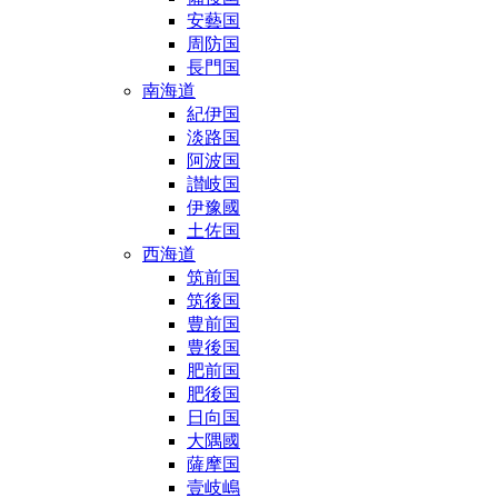
安藝国
周防国
長門国
南海道
紀伊国
淡路国
阿波国
讃岐国
伊豫國
土佐国
西海道
筑前国
筑後国
豊前国
豊後国
肥前国
肥後国
日向国
大隅國
薩摩国
壹岐嶋