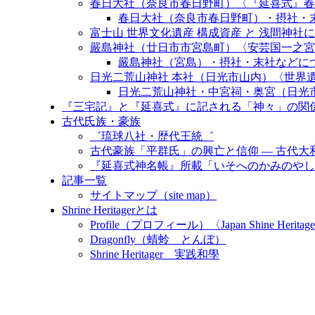
春日大社（奈良市春日野町）〈『延喜式』春日
春日大社（奈良市春日野町）・摂社・末
富士山 世界文化遺産 構成資産 と 浅間神社について〈Fuji W
嚴島神社（廿日市市宮島町）〈安芸国一之宮
嚴島神社（宮島）・摂社・末社などに
日光二荒山神社 本社（日光市山内）〈世界
日光二荒山神社・中宮祠・奥宮（日光
『三宅記』と『延喜式』に記される「神々」の関
古代氏族・豪族
゛琉球八社・歴代王統゛
古代豪族「平群氏」の興亡と信仰 ― 古代
『延喜式神名帳』所載「いそへのかみのやし
記事一覧
サイトマップ（site map）
Shrine Heritagerとは
Profile（プロフィール）〈Japan Shine Heritage
Dragonfly（蜻蛉 とんぼ）
Shrine Heritager 実践和學