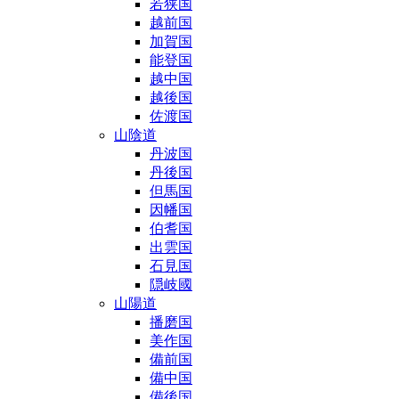
若狭国
越前国
加賀国
能登国
越中国
越後国
佐渡国
山陰道
丹波国
丹後国
但馬国
因幡国
伯耆国
出雲国
石見国
隠岐國
山陽道
播磨国
美作国
備前国
備中国
備後国