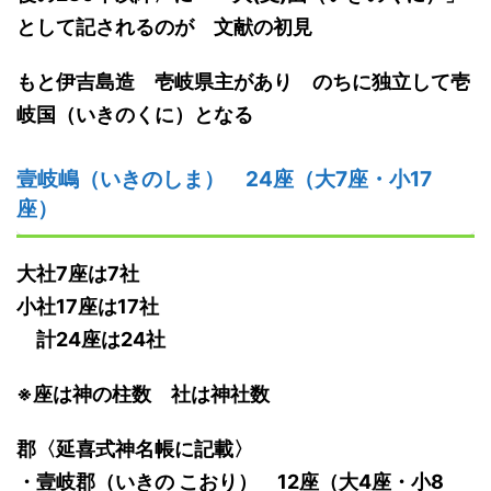
として
記されるのが
文献の初見
もと伊吉島造
壱岐県主があり
のちに独立して
壱
岐国
（いきのくに）
となる
壹岐嶋（いきのしま） 24座（大7座・小17
座）
大社
7
座
は7
社
小社
17
座
は17
社
計
24
座
は24
社
※座は神の柱数 社は神社数
郡
〈延喜式神名帳に記載〉
・
壹岐郡（いきの こおり） 12座（大4座・小8