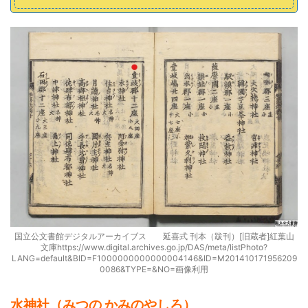
国立公文書館デジタルアーカイブス 延喜式 刊本（跋刊）[旧蔵者]紅葉山
文庫https://www.digital.archives.go.jp/DAS/meta/listPhoto?
LANG=default&BID=F1000000000000004146&ID=M201410171956209
0086&TYPE=&NO=画像利用
水神社（みつの かみのやしろ）