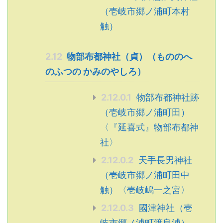
（壱岐市郷ノ浦町本村
触）
2.12
物部布都神社（貞）（もののへ
のふつの かみのやしろ）
2.12.0.1
物部布都神社跡
（壱岐市郷ノ浦町田）
〈『延喜式』物部布都神
社〉
2.12.0.2
天手長男神社
（壱岐市郷ノ浦町田中
触）〈壱岐嶋一之宮〉
2.12.0.3
國津神社（壱
岐市郷ノ浦町渡良浦）