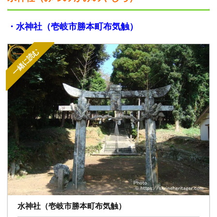
・水神社（壱岐市勝本町布気触）
一緒に読む
水神社（壱岐市勝本町布気触）