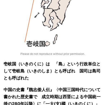
Please do not reproduce without prior permission.
壱岐国
（いきのくに）
は
「島」という行政単位と
して壱岐島（いきのしま）とも呼ばれ
国司は島司
とも呼ばれた
中国
の史書
『
魏志倭人伝
』
〈
中国三国時代について
書かれた歴史書
で
成立時期は西晋による中国統一
後の280年以降
〉
に「一大
(支)
國
（いきのくに）
」