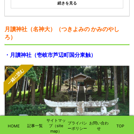
続きを見る
月讀神社（名神大）（つきよみの かみのやし
ろ）
・月讀神社（壱岐市芦辺町国分東触）
一緒に読む
サイトマッ
プライバシ
お問い合わ
記事一覧
プ（site
HOME
TOP
ーポリシー
せ
map）