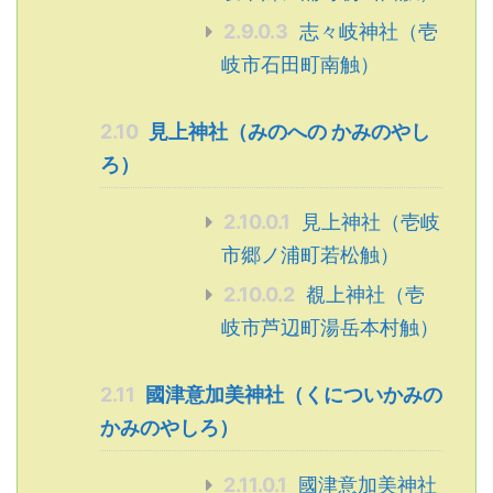
2.9.0.3
志々岐神社（壱
岐市石田町南触）
2.10
見上神社（みのへの かみのやし
ろ）
2.10.0.1
見上神社（壱岐
市郷ノ浦町若松触）
2.10.0.2
覩上神社（壱
岐市芦辺町湯岳本村触）
2.11
國津意加美神社（くについかみの
かみのやしろ）
2.11.0.1
國津意加美神社