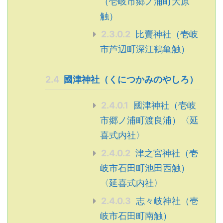
（壱岐市郷ノ浦町大原
触）
2.3.0.2
比賣神社（壱岐
市芦辺町深江鶴亀触）
2.4
國津神社（くにつかみのやしろ）
2.4.0.1
國津神社（壱岐
市郷ノ浦町渡良浦）〈延
喜式内社〉
2.4.0.2
津之宮神社（壱
岐市石田町池田西触）
〈延喜式内社〉
2.4.0.3
志々岐神社（壱
岐市石田町南触）