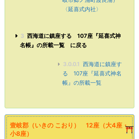
〈延喜式内社〉
3
西海道に鎮座する 107座『延喜式神
名帳』の所載一覧 に戻る
3.0.0.1
西海道に鎮座す
る 107座『延喜式神名
帳』の所載一覧
壹
郡（いきの こおり） 12座（大4座・
岐
小8座）