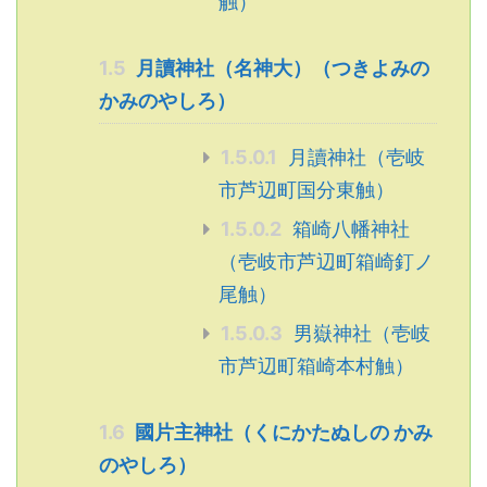
触）
1.5
月讀神社（名神大）（つきよみの
かみのやしろ）
1.5.0.1
月讀神社（壱岐
市芦辺町国分東触）
1.5.0.2
箱崎八幡神社
（壱岐市芦辺町箱崎釘ノ
尾触）
1.5.0.3
男嶽神社（壱岐
市芦辺町箱崎本村触）
1.6
國片主神社（くにかたぬしの かみ
のやしろ）