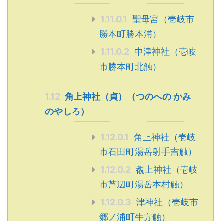
1.11.0.1
聖母宮（壱岐市
勝本町勝本浦）
1.11.0.2
中津神社（壱岐
市勝本町北触）
1.12
角上神社（貞）（つのへの かみ
のやしろ）
1.12.0.1
角上神社（壱岐
市石田町湯岳射手吉触）
1.12.0.2
覩上神社（壱岐
市芦辺町湯岳本村触）
1.12.0.3
津神社（壱岐市
郷ノ浦町牛方触）