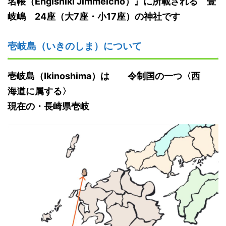
名帳（Engishiki Jimmeicho）』に所載される
壹
岐嶋 24座（大7座・小17座）
の神社です
壱岐島（いきのしま）について
壱岐島
（
Ikinoshima
）
は
令制国の一つ
〈西
海
道
に属する
〉
現在の
・長崎
県壱岐