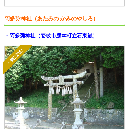
阿多弥神社（あたみの かみのやしろ）
・阿多彌神社（壱岐市勝本町立石東触）
一緒に読む