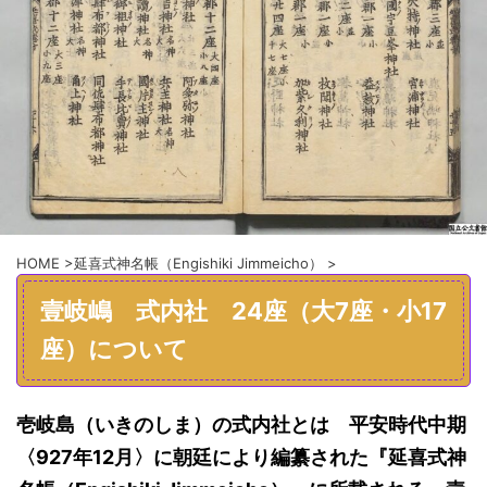
HOME
>
延喜式神名帳（Engishiki Jimmeicho）
>
壹岐嶋 式内社 24座（大7座・小17
座）について
壱岐島
（いきのしま）
の式内社とは 平安時代中期
〈927年12月〉に朝廷により編纂された『延喜式神