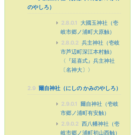
のやしろ）
2.8.0.1
大國玉神社（壱
岐市郷ノ浦町大原触）
2.8.0.2
兵主神社（壱岐
市芦辺町深江本村触）
〈『延喜式』兵主神社
〔名神大〕〉
2.9
爾自神社（にしの かみのやしろ）
2.9.0.1
爾自神社（壱岐
市郷ノ浦町有安触）
2.9.0.2
西八幡神社（壱
岐市郷ノ浦町初山西触）