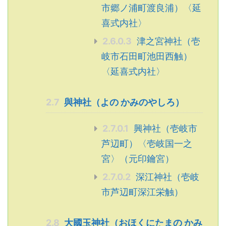
市郷ノ浦町渡良浦）〈延
喜式内社〉
2.6.0.3
津之宮神社（壱
岐市石田町池田西触）
〈延喜式内社〉
2.7
與神社（よの かみのやしろ）
2.7.0.1
興神社（壱岐市
芦辺町）〈壱岐国一之
宮〉（元印鑰宮）
2.7.0.2
深江神社（壱岐
市芦辺町深江栄触）
2.8
大國玉神社（おほくにたまの かみ