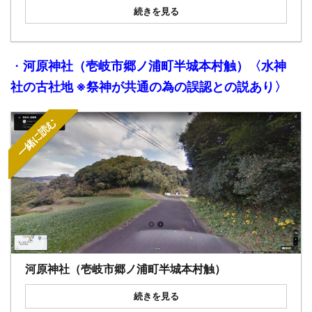
続きを見る
・
河原神社（壱岐市郷ノ浦町半城本村触）〈
水神
社
の
古社地 ※祭神が共通の為の誤認との説あり
〉
一緒に読む
河原神社（壱岐市郷ノ浦町半城本村触）
続きを見る