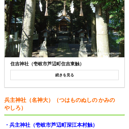
住吉神社（壱岐市芦辺町住吉東触）
続きを見る
兵主神社（名神大）（つはものぬしの かみの
やしろ）
・兵主神社（壱岐市芦辺町深江本村触）