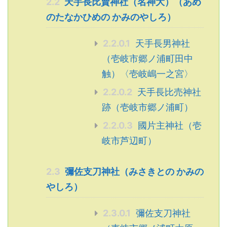
2.2
天手長比賣神社（名神大）（あめ
のたなかひめの かみのやしろ）
2.2.0.1
天手長男神社
（壱岐市郷ノ浦町田中
触）〈壱岐嶋一之宮〉
2.2.0.2
天手長比売神社
跡（壱岐市郷ノ浦町）
2.2.0.3
國片主神社（壱
岐市芦辺町）
2.3
彌佐支刀神社（みさきとの かみの
やしろ）
2.3.0.1
彌佐支刀神社