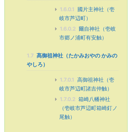
1.6.0.1
國片主神社（壱
岐市芦辺町）
1.6.0.2
爾自神社（壱岐
市郷ノ浦町有安触）
1.7
髙御祖神社（たかみおやの かみの
やしろ）
1.7.0.1
高御祖神社（壱
岐市芦辺町諸吉仲触）
1.7.0.2
箱崎八幡神社
（壱岐市芦辺町箱崎釘ノ
尾触）