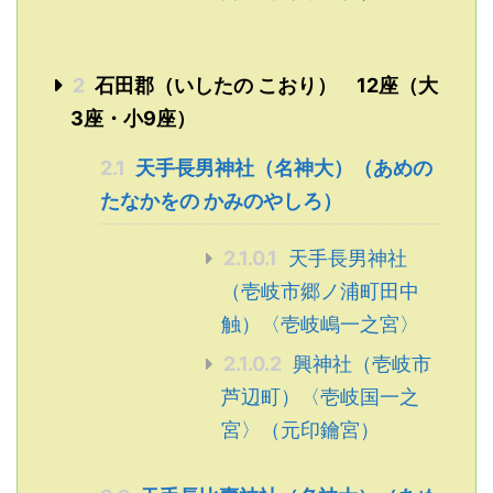
2
石田郡（いしたの こおり） 12座（大
3座・小9座）
2.1
天手長男神社（名神大）（あめの
たなかをの かみのやしろ）
2.1.0.1
天手長男神社
（壱岐市郷ノ浦町田中
触）〈壱岐嶋一之宮〉
2.1.0.2
興神社（壱岐市
芦辺町）〈壱岐国一之
宮〉（元印鑰宮）