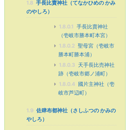
1.8
手長比賣神社（てなかひめの かみ
のやしろ）
1.8.0.1
手長比賣神社
（壱岐市勝本町本宮）
1.8.0.2
聖母宮（壱岐市
勝本町勝本浦）
1.8.0.3
天手長比売神社
跡（壱岐市郷ノ浦町）
1.8.0.4
國片主神社（壱
岐市芦辺町）
1.9
佐肆布都神社（さしふつの かみの
やしろ）