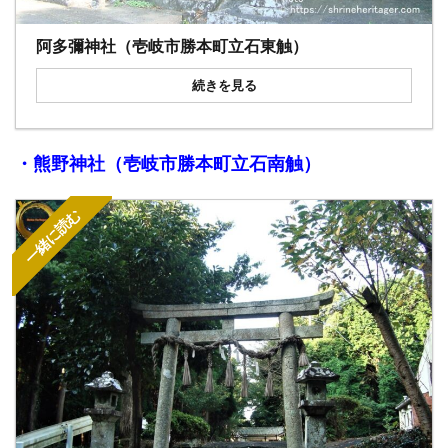
阿多彌神社（壱岐市勝本町立石東触）
続きを見る
・熊野神社（壱岐市勝本町立石南触）
一緒に読む