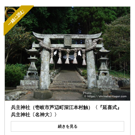
一緒に読む
兵主神社（壱岐市芦辺町深江本村触）〈『延喜式』
兵主神社〔名神大〕〉
続きを見る