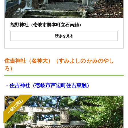
熊野神社（壱岐市勝本町立石南触）
続きを見る
住吉神社（名神大）（すみよしの かみのやし
ろ）
・住吉神社（壱岐市芦辺町住吉東触）
一緒に読む