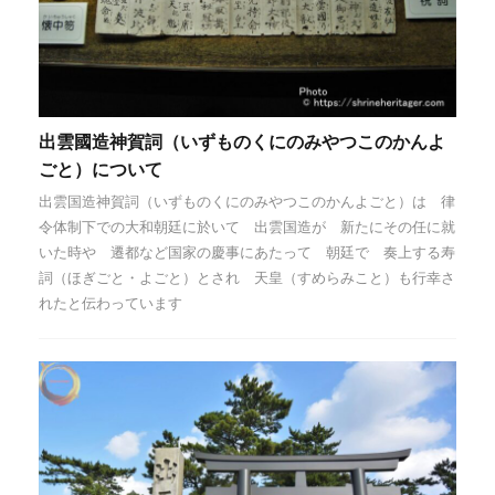
出雲國造神賀詞（いずものくにのみやつこのかんよ
ごと）について
出雲国造神賀詞（いずものくにのみやつこのかんよごと）は 律
令体制下での大和朝廷に於いて 出雲国造が 新たにその任に就
いた時や 遷都など国家の慶事にあたって 朝廷で 奏上する寿
詞（ほぎごと・よごと）とされ 天皇（すめらみこと）も行幸さ
れたと伝わっています