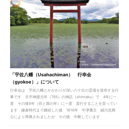
「宇佐八幡（Usahachiman） 行幸会
（gyokoe）」について
行幸会は 宇佐八幡とかかわりが深い八ケ社の霊場を巡幸する行
事です 天平神護元年（765）の神託（shintaku）で 4年に一
度 その後6年（卯と酉の年）に一度 斎行することを宣ってい
ます 鎌倉時代まで継続した後 1616年 中津藩主 細川忠興
公により再興されましたが その後 中断しています