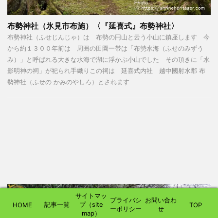
布勢神社（氷見市布施）〈『延喜式』布勢神社〉
布勢神社（ふせじんじゃ）は 布勢の円山と云う小山に鎮座します 今
から約１３００年前は 周囲の田園一帯は「布勢水海（ふせのみずう
み）」と呼ばれる大きな水海で湖に浮かぶ小山でした その頂きに「水
影明神の祠」が祀られ手織りこの祠は 延喜式内社 越中國射水郡 布
勢神社（ふせの かみのやしろ）とされます
サイトマッ
プライバシ
お問い合わ
記事一覧
プ（site
HOME
TOP
ーポリシー
せ
map）