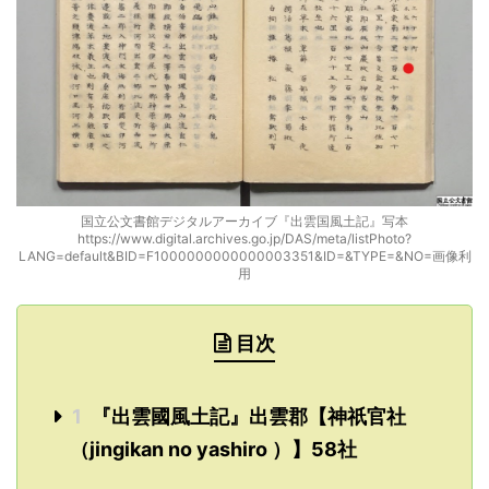
国立公文書館デジタルアーカイブ『出雲国風土記』写本
https://www.digital.archives.go.jp/DAS/meta/listPhoto?
LANG=default&BID=F1000000000000003351&ID=&TYPE=&NO=画像利
用
目次
1
『出雲國風土記』出雲郡【神祇官社
（jingikan no yashiro ）】58社