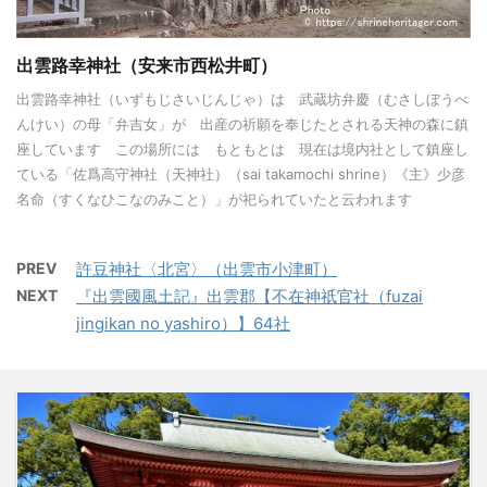
出雲路幸神社（安来市西松井町）
出雲路幸神社（いずもじさいじんじゃ）は 武蔵坊弁慶（むさしぼうべ
んけい）の母「弁吉女」が 出産の祈願を奉じたとされる天神の森に鎮
座しています この場所には もともとは 現在は境内社として鎮座し
ている「佐爲高守神社（天神社）（sai takamochi shrine）《主》少彦
名命（すくなひこなのみこと）」が祀られていたと云われます
PREV
許豆神社〈北宮〉（出雲市小津町）
NEXT
『出雲國風土記』出雲郡【不在神祇官社（fuzai
jingikan no yashiro）】64社