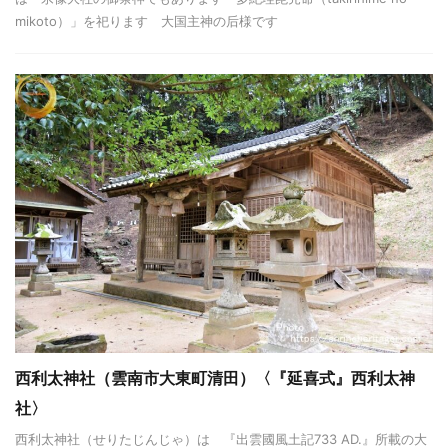
mikoto）」を祀ります 大国主神の后様です
西利太神社（雲南市大東町清田）〈『延喜式』西利太神
社〉
西利太神社（せりたじんじゃ）は 『出雲國風土記733 AD.』所載の大