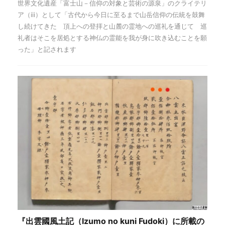
世界文化遺産「富士山－信仰の対象と芸術の源泉」のクライテリ
ア（iii）として「古代から今日に至るまで山岳信仰の伝統を鼓舞
し続けてきた 頂上への登拝と山麓の霊地への巡礼を通じて 巡
礼者はそこを居処とする神仏の霊能を我が身に吹き込むことを願
った」と記されます
『出雲國風土記（Izumo no kuni Fudoki）に所載の