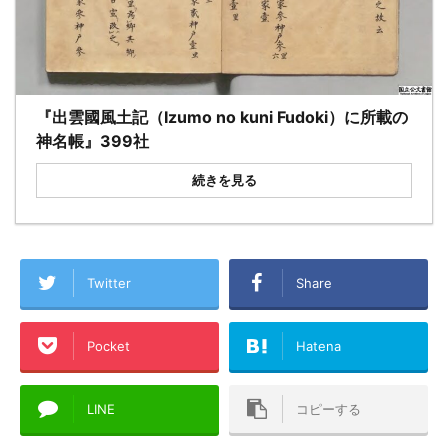
『出雲國風土記（Izumo no kuni Fudoki）に所載の
神名帳』399社
続きを見る
Twitter
Share
Pocket
Hatena
LINE
コピーする