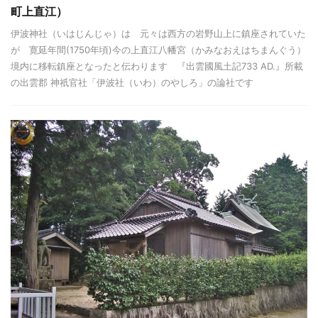
町上直江）
伊波神社（いはじんじゃ）は 元々は西方の岩野山上に鎮座されていた
が 寛延年間(1750年頃)今の上直江八幡宮（かみなおえはちまんぐう）
境内に移転鎮座となったと伝わります 『出雲國風土記733 AD.』所載
の出雲郡 神祇官社「伊波社（いわ）のやしろ」の論社です