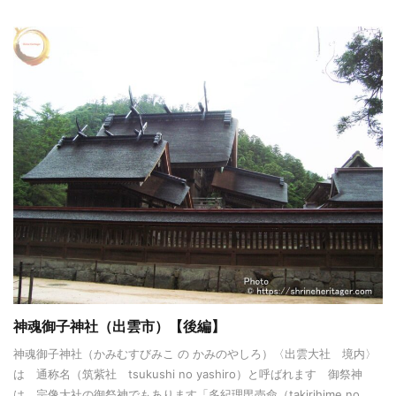
神魂御子神社（出雲市）【後編】
神魂御子神社（かみむすびみこ の かみのやしろ）〈出雲大社 境内〉
は 通称名（筑紫社 tsukushi no yashiro）と呼ばれます 御祭神
は 宗像大社の御祭神でもあります「多紀理毘売命（takirihime no