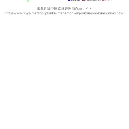
出典近畿中国森林管理局Webサイト
(httpswww.rinya.maff.go.jpkinkisimanemori-enjoyizumonokunihudoki.html)