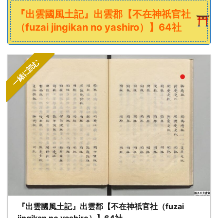
『出雲國風土記』出雲郡【不在神祇官社
（fuzai jingikan no yashiro）】64社
一緒に読む
『出雲國風土記』出雲郡【不在神祇官社（fuzai