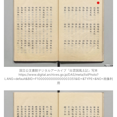
国立公文書館デジタルアーカイブ『出雲国風土記』写本
https://www.digital.archives.go.jp/DAS/meta/listPhoto?
LANG=default&BID=F1000000000000003351&ID=&TYPE=&NO=画像利
用