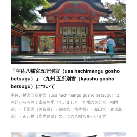
「宇佐八幡宮五所別宮（usa hachimangu gosho
betsugu）」（九州 五所別宮（kyushu gosho
betsugu）について
宇佐八幡宮五所別宮（usa hachimangu gosho betsugu）は
朝廷からも厚く崇敬を受けていました 九州の大分宮（福岡
県）・千栗宮（佐賀県）・藤崎宮（熊本県）・新田宮（鹿児島
県）・正八幡（鹿児島県）の五つの八幡宮を云います