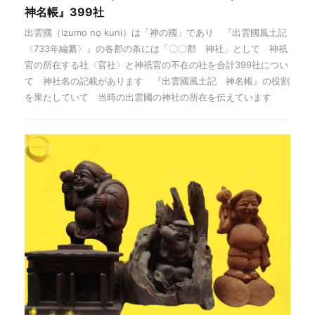
神名帳』399社
出雲國（izumo no kuni）は「神の國」であり 『出雲國風土記
〈733年編纂〉』の各郡の条には「〇〇郡 神社」として 神祇
官の所在する社〈官社〉と神祇官の不在の社を合計399社につい
て 神社名の記載があります 『出雲國風土記 神名帳』の役割
を果たしていて 当時の出雲國の神社の所在を伝えています