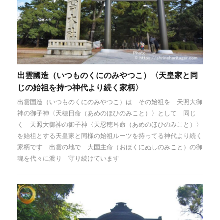
出雲國造（いつものくにのみやつこ）〈天皇家と同
じの始祖を持つ神代より続く家柄〉
出雲国造（いつものくにのみやつこ）は その始祖を 天照大御
神の御子神〈天穂日命（あめのほひのみこと）〉として 同じ
く 天照大御神の御子神〈天忍穂耳命（あめのほひのみこと）〉
を始祖とする天皇家と同様の始祖ルーツを持ってる神代より続く
家柄です 出雲の地で 大国主命（おほくにぬしのみこと）の御
魂を代々に渡り 守り続けています