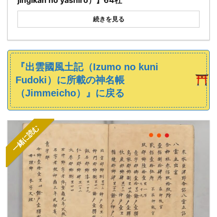
jingikan no yashiro）】64社
続きを見る
『出雲國風土記（Izumo no kuni
Fudoki）に所載の神名帳
（Jimmeicho）』に戻る
一緒に読む