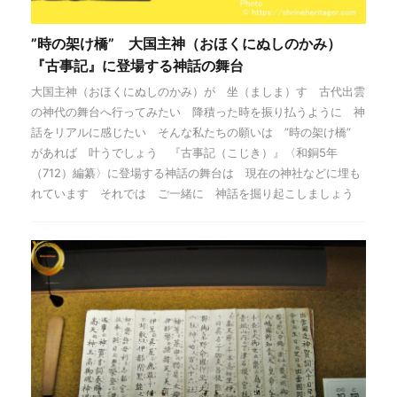
”時の架け橋” 大国主神（おほくにぬしのかみ）
『古事記』に登場する神話の舞台
大国主神（おほくにぬしのかみ）が 坐（ましま）す 古代出雲
の神代の舞台へ行ってみたい 降積った時を振り払うように 神
話をリアルに感じたい そんな私たちの願いは ”時の架け橋”
があれば 叶うでしょう 『古事記（こじき）』〈和銅5年
（712）編纂〉に登場する神話の舞台は 現在の神社などに埋も
れています それでは ご一緒に 神話を掘り起こしましょう