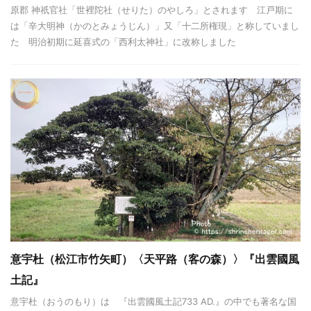
原郡 神祇官社「世裡陀社（せりた）のやしろ」とされます 江戸期に
は「辛大明神（かのとみょうじん）」又「十二所権現」と称していまし
た 明治初期に延喜式の「西利太神社」に改称しました
意宇杜（松江市竹矢町）〈天平路（客の森）〉『出雲國風
土記』
意宇杜（おうのもり）は 『出雲國風土記733 AD.』の中でも著名な国