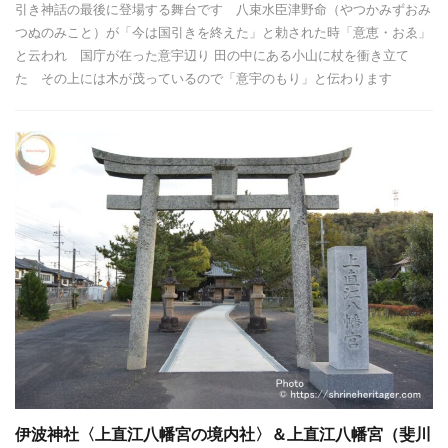
引き神話の最後に登場する舞台です 八束水臣津野命（やつかみずおみ
つぬのみこと）が「今は国引きを終えた」と勅された時「意恵・おゑ」
と云われ 国庁が在った意宇辺り 田の中にある小山に杖を衝き立て
た その上には木が茂っているので「意宇のもり」と伝わります
伊波神社〈上直江八幡宮の境内社〉＆上直江八幡宮（斐川