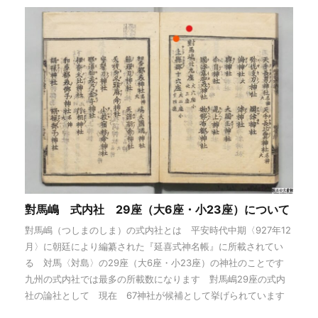
對馬嶋 式内社 29座（大6座・小23座）について
對馬嶋（つしまのしま）の式内社とは 平安時代中期〈927年12
月〉に朝廷により編纂された『延喜式神名帳』に所載されてい
る 対馬〈対島〉の29座（大6座・小23座）の神社のことです
九州の式内社では最多の所載数になります 對馬嶋29座の式内
社の論社として 現在 67神社が候補として挙げられています