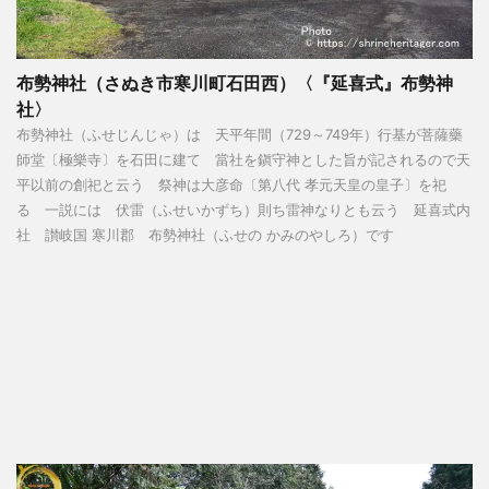
布勢神社（さぬき市寒川町石田西）〈『延喜式』布勢神
社〉
布勢神社（ふせじんじゃ）は 天平年間（729～749年）行基が菩薩藥
師堂〔極樂寺〕を石田に建て 當社を鎭守神とした旨が記されるので天
平以前の創祀と云う 祭神は大彦命〔第八代 孝元天皇の皇子〕を祀
る 一説には 伏雷（ふせいかずち）則ち雷神なりとも云う 延喜式内
社 讃岐国 寒川郡 布勢神社（ふせの かみのやしろ）です