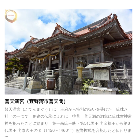
普天満宮（宜野湾市普天間）
普天満宮（ふてんまぐう）は 王府から特別の扱いを受けた゛琉球八
社゛の一つで 創建の伝承によれば 往昔 普天満の洞窟に琉球古神道
神を祀ったことに始まり 第一尚氏王統・第5代国王 尚金福王から第6
代国王 尚泰久王の頃（1450～1460年）熊野権現を合祀したと伝わりま