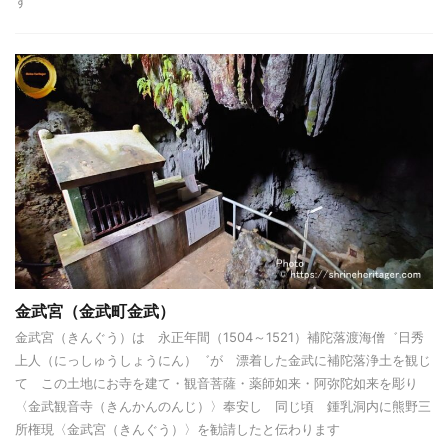
す
金武宮（金武町金武）
金武宮（きんぐう）は 永正年間（1504～1521）補陀落渡海僧゛日秀
上人（にっしゅうしょうにん）゛が 漂着した金武に補陀落浄土を観じ
て この土地にお寺を建て・観音菩薩・薬師如来・阿弥陀如来を彫り
〈金武観音寺（きんかんのんじ）〉奉安し 同じ頃 鍾乳洞内に熊野三
所権現〈金武宮（きんぐう）〉を勧請したと伝わります