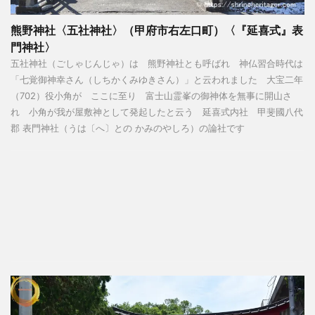
熊野神社〈五社神社〉（甲府市右左口町）〈『延喜式』表
門神社〉
五社神社（ごしゃじんじゃ）は 熊野神社とも呼ばれ 神仏習合時代は
「七覚御神幸さん（しちかくみゆきさん）」と云われました 大宝二年
（702）役小角が ここに至り 富士山霊峯の御神体を無事に開山さ
れ 小角が我が屋敷神として発起したと云う 延喜式内社 甲斐國八代
郡 表門神社（うは〔へ〕との かみのやしろ）の論社です