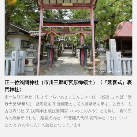
正一位浅間神社（市川三郷町宮原御領土）〈『延喜式』表
門神社〉
正一位浅間神社（しょういちいあさまじんじゃ）は 社記によれば「景
行天皇56年6月 鹽海足尼 甲斐國造として入國幣帛を奉ず」と云う 往
古は表門社 又 浅間神社 或は磐間宮（いわまのみや）とも称し 岩間庄
内の總鎮守でした 延喜式内社 甲斐國八代郡 表門神社（うは〔へ〕
との かみのやしろ）の論社となっています