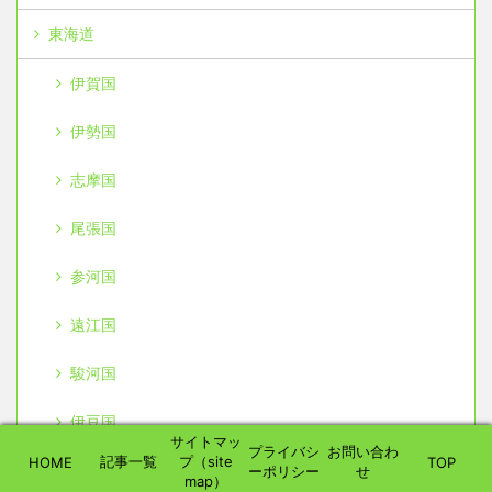
東海道
伊賀国
伊勢国
志摩国
尾張国
参河国
遠江国
駿河国
伊豆国
サイトマッ
プライバシ
お問い合わ
記事一覧
プ（site
HOME
TOP
甲斐国
ーポリシー
せ
map）