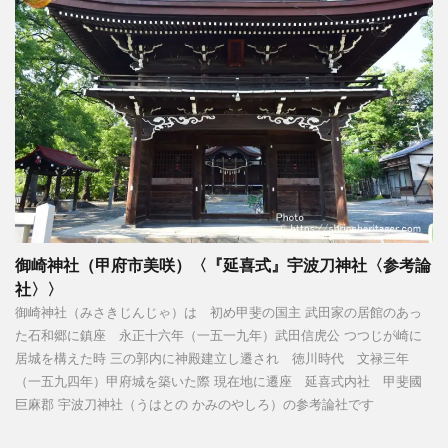
御崎神社（甲府市美咲）〈『延喜式』宇波刀神社〈参考論
社〉〉
御崎神社（みさきじんじゃ）は 初め甲斐の国主 武田家の居館のあっ
た石和郷に鎮座 永正十六年（一五一九年）武田信虎公 つつじが崎に
居城を構えた時 三の郭内に神殿建立し遷され 徳川時代 文禄三年
（一五九四年）甲府城を築いた際 現在地に遷座 延喜式内社 甲斐國
巨麻郡 宇波刀神社（うはとの かみのやしろ）の参考論社です