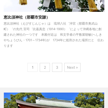
恵比須神社（那覇市安謝）
恵比須神社（えびすじんじゃ）は 琉球八社゛沖宮（那覇市奥武山
町）゛の先代 宮司゛比嘉真忠（1914-1990）゛によって沖縄各地に創
建された神社の一つです 本殿付近は 和文学者の平敷屋朝敏(へしき
やちょうびん・1701～1734年)が 1734年に処刑された場所だと 伝わ
ります
1
2
3
Next »