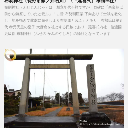
布制神社（長野市篠ノ井石川）〈『延喜式』布制神社〉
布制神社（ふせじんじゃ）は 創立年代不祥ですが ロ碑に「奈良朝以
前から鎮座していたと云ふ」「古昔 布勢朝臣某 下向ありて士賊を教化
し 地を拓きて此處に館せしより布制郷と云ふ」とあり 布勢氏は第8
代 孝元天皇の皇子 大彦命を祖とする氏族であり 延喜式内社 信濃國
更級郡 布制神社（ふせの かみのやしろ）の論社となっています