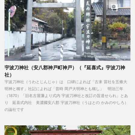
宇波刀神社（安八郡神戸町神戸）（『延喜式』宇波刀神
社）
宇波刀神社（うわとじんじゃ）は 口碑によれば「古来 當社を五條大
明神と稱す」社記によれば「昔時 岡戸大明神とも稱し」 明治三年
（1870）「旧名古屋藩より式内 宇波刀神社と改訂の旨達せられ」とあ
り 延喜式内社 美濃國安八郡 宇波刀神社（うはとの かみのやしろ）
の論社です