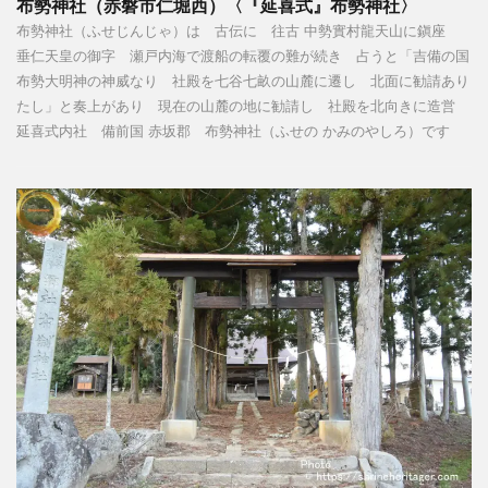
布勢神社（赤磐市仁堀西）〈『延喜式』布勢神社〉
布勢神社（ふせじんじゃ）は 古伝に 往古 中勢實村龍天山に鎭座
垂仁天皇の御字 瀬戸内海で渡船の転覆の難が続き 占うと「吉備の国
布勢大明神の神威なり 社殿を七谷七畝の山麓に遷し 北面に勧請あり
たし」と奏上があり 現在の山麓の地に勧請し 社殿を北向きに造営
延喜式内社 備前国 赤坂郡 布勢神社（ふせの かみのやしろ）です