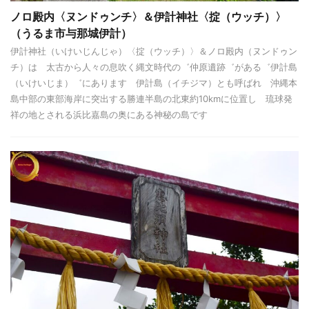
ノロ殿内〈ヌンドゥンチ〉＆伊計神社〈掟（ウッチ）〉
（うるま市与那城伊計）
伊計神社（いけいじんじゃ）〈掟（ウッチ）〉＆ノロ殿内（ヌンドゥン
チ）は 太古から人々の息吹く縄文時代の゛仲原遺跡゛がある゛伊計島
（いけいじま）゛にあります 伊計島（イチジマ）とも呼ばれ 沖縄本
島中部の東部海岸に突出する勝連半島の北東約10kmに位置し 琉球発
祥の地とされる浜比嘉島の奥にある神秘の島です