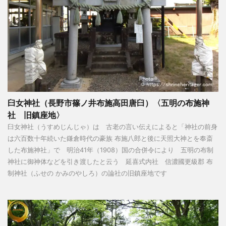
臼女神社（長野市篠ノ井布施高田唐臼）〈五明の布施神
社 旧鎮座地〉
臼女神社（うすめじんじゃ）は 古老の言い伝えによると「神社の前身
は六百数十年続いた鎌倉時代の豪族 布施八郎と後に天照大神とを奉斎
した布施神社」で 明治41年（1908）国の合併令により 五明の布制
神社に御神体などを引き渡したと云う 延喜式内社 信濃國更級郡 布
制神社（ふせの かみのやしろ）の論社の旧鎮座地です