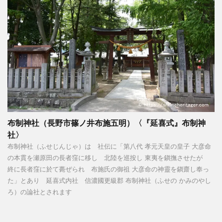
布制神社（長野市篠ノ井布施五明）〈『延喜式』布制神
社〉
布制神社（ふせじんじゃ）は 社伝に「第八代 孝元天皇の皇子 大彦命
の本貫を瀬原田の長者窪に移し 北陸を巡按し 東夷を鎭撫させたが
終に長者窪に於て薨ぜられ 布施氏の御祖 大彦命の神靈を鎭齋し奉っ
た」とあり 延喜式内社 信濃國更級郡 布制神社（ふせの かみのやし
ろ）の論社とされます