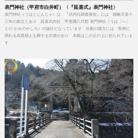
表門神社（甲府市白井町）〈『延喜式』表門神社〉
表門神社（うはとじんじゃ）は 『式内社調査報告』には 雄略天皇十
三年の創立とあり 延喜式内社 甲斐國八代郡 表門神社（うは〔へ〕
との かみのやしろ）の論社となっています 社殿の後方には 祭神に
関わる高貴婦人を葬する古墳があり 本殿はこの丘の上に祀られていま
す