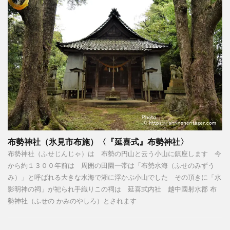
布勢神社（氷見市布施）〈『延喜式』布勢神社〉
布勢神社（ふせじんじゃ）は 布勢の円山と云う小山に鎮座します 今
から約１３００年前は 周囲の田園一帯は「布勢水海（ふせのみずう
み）」と呼ばれる大きな水海で湖に浮かぶ小山でした その頂きに「水
影明神の祠」が祀られ手織りこの祠は 延喜式内社 越中國射水郡 布
勢神社（ふせの かみのやしろ）とされます