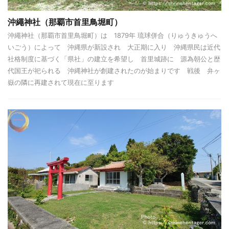
沖繩神社（那覇市首里鳥堀町）
沖繩神社（那覇市首里鳥堀町）は 1879年 琉球併合（りゅうきゅうへ
いごう）によって 沖縄県が新設され 大正期に入り 沖縄県民は近代
社格制度に基づく「県社」の建立を希望し 首里城跡に 源為朝公と歴
代国王が祀られる 沖縄神社が創建されたのが始まりです 戦後 弁ヶ
嶽の隣に再建されて現在に至ります