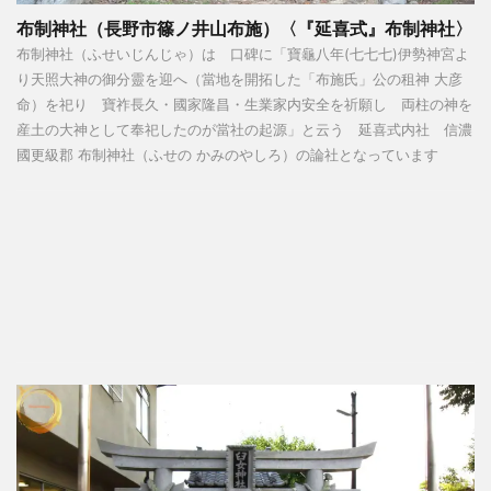
布制神社（長野市篠ノ井山布施）〈『延喜式』布制神社〉
布制神社（ふせいじんじゃ）は 口碑に「寶龜八年(七七七)伊勢神宮よ
り天照大神の御分靈を迎へ（當地を開拓した「布施氏」公の租神 大彦
命）を祀り 寶祚長久・國家隆昌・生業家内安全を祈願し 両柱の神を
産土の大神として奉祀したのが當社の起源」と云う 延喜式内社 信濃
國更級郡 布制神社（ふせの かみのやしろ）の論社となっています