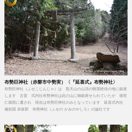
布勢巨神社（赤磐市中勢実）〈『延喜式』布勢神社〉
布勢巨神社（ふせこじんじゃ）は 龍天山の山頂の眺望絶佳の地に鎮座
します 古昔 式内社布勢神社は此の山に御鎮座せられていたが 後世
仁堀西に遷され 現在は布勢巨神社のみとなっています 延喜式内社
備前国 赤坂郡 布勢神社（ふせの かみのやしろ）の論社です