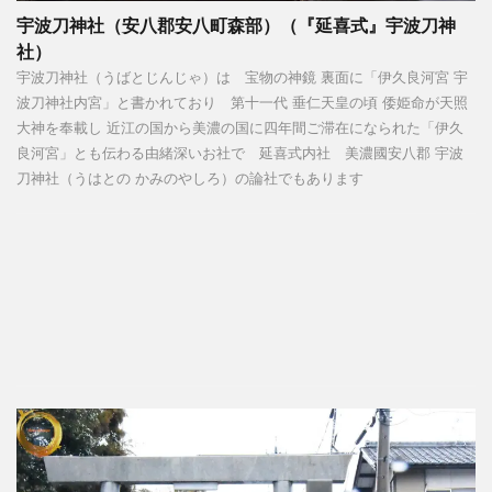
宇波刀神社（安八郡安八町森部）（『延喜式』宇波刀神
社）
宇波刀神社（うばとじんじゃ）は 宝物の神鏡 裏面に「伊久良河宮 宇
波刀神社内宮」と書かれており 第十一代 垂仁天皇の頃 倭姫命が天照
大神を奉載し 近江の国から美濃の国に四年間ご滞在になられた「伊久
良河宮」とも伝わる由緒深いお社で 延喜式内社 美濃國安八郡 宇波
刀神社（うはとの かみのやしろ）の論社でもあります