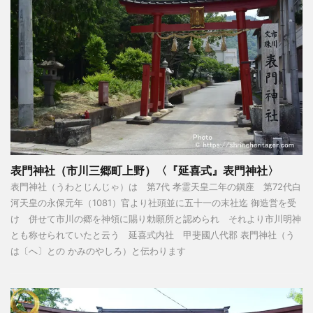
表門神社（市川三郷町上野）〈『延喜式』表門神社〉
表門神社（うわとじんじゃ）は 第7代 孝霊天皇二年の鎭座 第72代白
河天皇の永保元年（1081）官より社頭並に五十一の末社迄 御造営を受
け 併せて市川の郷を神領に賜り勅願所と認められ それより市川明神
とも称せられていたと云う 延喜式内社 甲斐國八代郡 表門神社（う
は〔へ〕との かみのやしろ）と伝わります