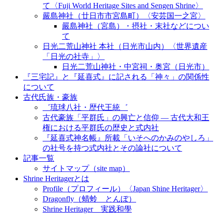
て〈Fuji World Heritage Sites and Sengen Shrine〉
嚴島神社（廿日市市宮島町）〈安芸国一之宮〉
嚴島神社（宮島）・摂社・末社などについ
て
日光二荒山神社 本社（日光市山内）〈世界遺産
「日光の社寺」〉
日光二荒山神社・中宮祠・奥宮（日光市）
『三宅記』と『延喜式』に記される「神々」の関係性
について
古代氏族・豪族
゛琉球八社・歴代王統゛
古代豪族「平群氏」の興亡と信仰 ― 古代大和王
権における平群氏の歴史と式内社
『延喜式神名帳』所載「いそへのかみのやしろ」
の社号を持つ式内社とその論社について
記事一覧
サイトマップ（site map）
Shrine Heritagerとは
Profile（プロフィール）〈Japan Shine Heritager​〉
Dragonfly（蜻蛉 とんぼ）
Shrine Heritager 実践和學