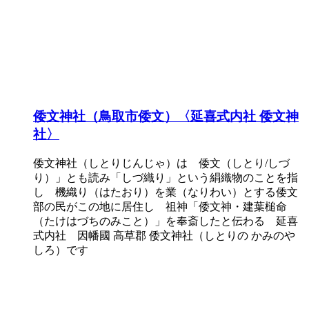
倭文神社（鳥取市倭文）〈延喜式内社 倭文神
社〉
倭文神社（しとりじんじゃ）は 倭文（しとり/しづ
り）」とも読み「しづ織り」という絹織物のことを指
し 機織り（はたおり）を業（なりわい）とする倭文
部の民がこの地に居住し 祖神「倭文神・建葉槌命
（たけはづちのみこと）」を奉斎したと伝わる 延喜
式内社 因幡國 高草郡 倭文神社（しとりの かみのや
しろ）です