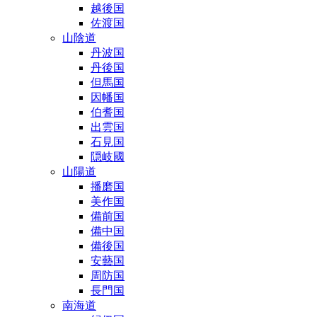
越後国
佐渡国
山陰道
丹波国
丹後国
但馬国
因幡国
伯耆国
出雲国
石見国
隠岐國
山陽道
播磨国
美作国
備前国
備中国
備後国
安藝国
周防国
長門国
南海道