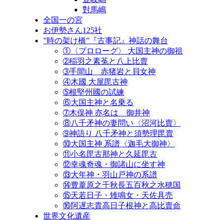
對馬嶋
全国一の宮
お伊勢さん125社
”時の架け橋”『古事記』神話の舞台
①〈プロローグ〉 大国主神の御祖
➁稲羽之素菟と八上比賣
➂手間山 赤猪岩と貝女神
④木國 大屋毘古神
➄根堅州國の試練
⑥大国主神と名乗る
➆木俣神 亦名は 御井神
⑧八千矛神の妻問い〈沼河比賣〉
➈神語り 八千矛神と須勢理毘賣
⑩大国主神 系譜〈迦毛大御神〉
⑪小名毘古那神と久延毘古
⑫幸魂奇魂・御諸山に坐す神
⑬大年神・羽山戸神の系譜
⑭豊葦原之千秋長五百秋之水穂国
⑮天若日子・雉鳴女・天佐具売
⑯阿遅志貴高日子根神と高比賣命
世界文化遺産