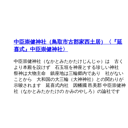
中臣崇健神社（鳥取市古郡家西土居）〈『延
喜式』中臣崇健神社〉
中臣崇健神社（なかとみたかたけじんじゃ）は 古く
より本殿を設けず 石玉垣を神座とする珍しい神社
祭神は大物主命 鎮座地は三輪郷内であり 社がない
ことから 大和国の大三輪（大神神社）との関わりが
示唆されます 延喜式内社 因幡國 邑美郡 中臣崇健神
社（なかとみたかたけの かみのやしろ）の論社です