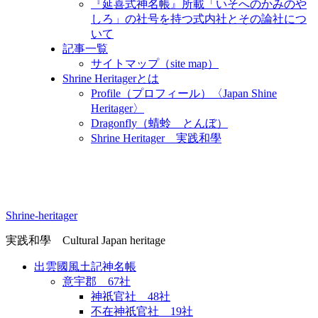
『延喜式神名帳』所載「いそへのかみのや
しろ」の社号を持つ式内社とその論社につ
いて
記事一覧
サイトマップ（site map）
Shrine Heritagerとは
Profile（プロフィール）〈Japan Shine
Heritager​〉
Dragonfly（蜻蛉 とんぼ）
Shrine Heritager 実践和學
Shrine-heritager
実践和學 Cultural Japan heritage
出雲國風土記神名帳
意宇郡 67社
神祇官社 48社
不在神祇官社 19社