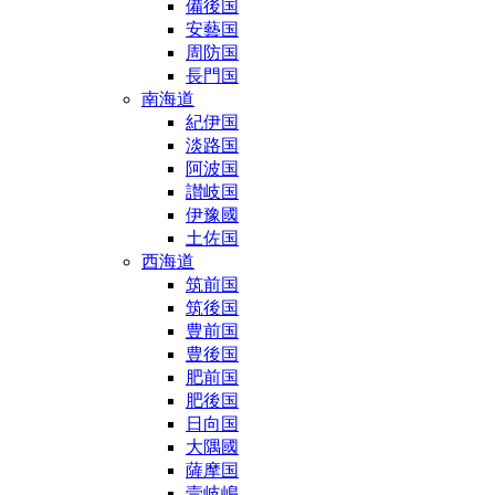
備後国
安藝国
周防国
長門国
南海道
紀伊国
淡路国
阿波国
讃岐国
伊豫國
土佐国
西海道
筑前国
筑後国
豊前国
豊後国
肥前国
肥後国
日向国
大隅國
薩摩国
壹岐嶋