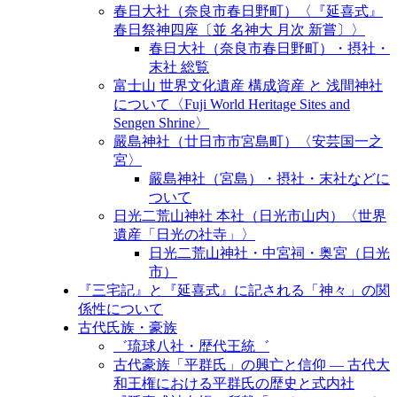
春日大社（奈良市春日野町）〈『延喜式』
春日祭神四座〔並 名神大 月次 新嘗〕〉
春日大社（奈良市春日野町）・摂社・
末社 総覧
富士山 世界文化遺産 構成資産 と 浅間神社
について〈Fuji World Heritage Sites and
Sengen Shrine〉
嚴島神社（廿日市市宮島町）〈安芸国一之
宮〉
嚴島神社（宮島）・摂社・末社などに
ついて
日光二荒山神社 本社（日光市山内）〈世界
遺産「日光の社寺」〉
日光二荒山神社・中宮祠・奥宮（日光
市）
『三宅記』と『延喜式』に記される「神々」の関
係性について
古代氏族・豪族
゛琉球八社・歴代王統゛
古代豪族「平群氏」の興亡と信仰 ― 古代大
和王権における平群氏の歴史と式内社