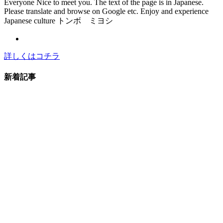
Everyone Nice to meet you. The text of the page is in Japanese.
Please translate and browse on Google etc. Enjoy and experience
Japanese culture トンボ ミヨシ
詳しくはコチラ
新着記事