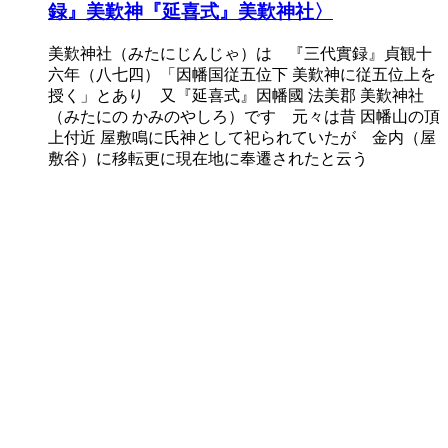
録』美歎神『延喜式』美歎神社〉
美歎神社（みたにじんじゃ）は 『三代實録』貞観十
六年（八七四）「因幡国従五位下 美歎神に従五位上を
授く」とあり 又『延喜式』因幡國 法美郡 美歎神社
（みたにの かみのやしろ）です 元々は昔 因幡山の頂
上付近 屋敷鳴に氏神として祀られていたが 金内（屋
敷谷）に移転更に現在地に奉遷されたと云う