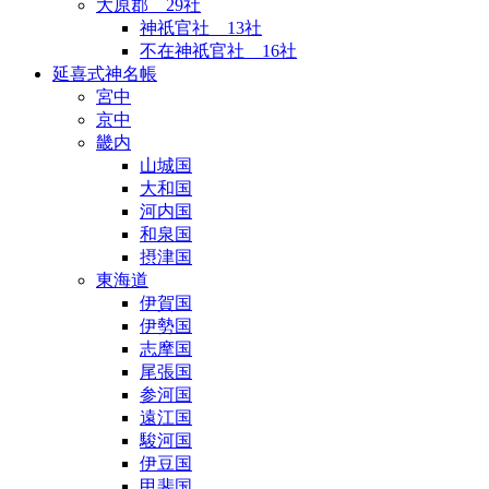
大原郡 29社
神祇官社 13社
不在神祇官社 16社
延喜式神名帳
宮中
京中
畿内
山城国
大和国
河内国
和泉国
摂津国
東海道
伊賀国
伊勢国
志摩国
尾張国
参河国
遠江国
駿河国
伊豆国
甲斐国