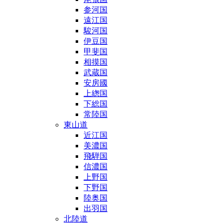
参河国
遠江国
駿河国
伊豆国
甲斐国
相摸国
武蔵国
安房國
上緫国
下総国
常陸国
東山道
近江国
美濃国
飛騨国
信濃国
上野国
下野国
陸奥国
出羽国
北陸道