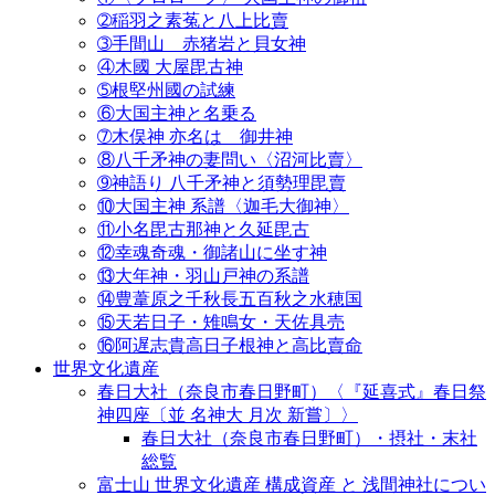
➁稲羽之素菟と八上比賣
➂手間山 赤猪岩と貝女神
④木國 大屋毘古神
➄根堅州國の試練
⑥大国主神と名乗る
➆木俣神 亦名は 御井神
⑧八千矛神の妻問い〈沼河比賣〉
➈神語り 八千矛神と須勢理毘賣
⑩大国主神 系譜〈迦毛大御神〉
⑪小名毘古那神と久延毘古
⑫幸魂奇魂・御諸山に坐す神
⑬大年神・羽山戸神の系譜
⑭豊葦原之千秋長五百秋之水穂国
⑮天若日子・雉鳴女・天佐具売
⑯阿遅志貴高日子根神と高比賣命
世界文化遺産
春日大社（奈良市春日野町）〈『延喜式』春日祭
神四座〔並 名神大 月次 新嘗〕〉
春日大社（奈良市春日野町）・摂社・末社
総覧
富士山 世界文化遺産 構成資産 と 浅間神社につい