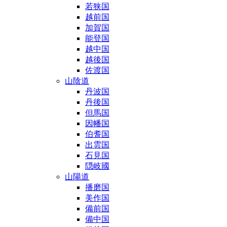
若狭国
越前国
加賀国
能登国
越中国
越後国
佐渡国
山陰道
丹波国
丹後国
但馬国
因幡国
伯耆国
出雲国
石見国
隠岐國
山陽道
播磨国
美作国
備前国
備中国