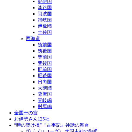
紀伊国
淡路国
阿波国
讃岐国
伊豫國
土佐国
西海道
筑前国
筑後国
豊前国
豊後国
肥前国
肥後国
日向国
大隅國
薩摩国
壹岐嶋
對馬嶋
全国一の宮
お伊勢さん125社
”時の架け橋”『古事記』神話の舞台
①〈プロローグ〉 大国主神の御祖