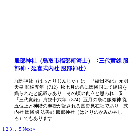
服部神社（鳥取市福部町海士）〈三代實錄 服
部神・延喜式内社 服部神社〉
服部神社（はっとりじんじゃ）は 『續日本紀』元明
天皇 和銅五年（712）秋七月の条に因幡国にて綾錦を
織られたと記載があり その頃の創立と思われ 又
『三代實録』貞観十六年（874）五月の条に服織神 從
五位上と神階の奉授が記される国史見在社であり 式
内社 因幡國 法美郡 服部神社（はとりのかみのやし
ろ）でもあります
1
2
3
…
5
Next »