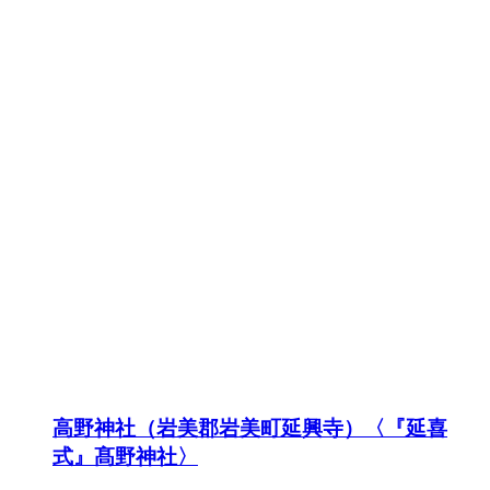
高野神社（岩美郡岩美町延興寺）〈『延喜
式』髙野神社〉