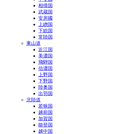
相摸国
武蔵国
安房國
上緫国
下総国
常陸国
東山道
近江国
美濃国
飛騨国
信濃国
上野国
下野国
陸奥国
出羽国
北陸道
若狭国
越前国
加賀国
能登国
越中国