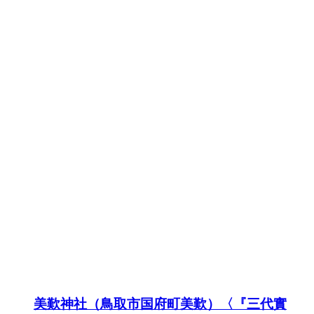
美歎神社（鳥取市国府町美歎）〈『三代實