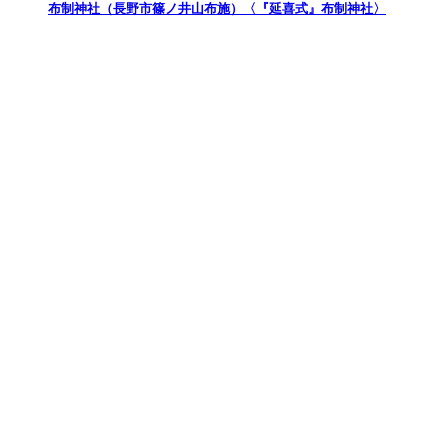
布制神社（長野市篠ノ井山布施）〈『延喜式』布制神社〉