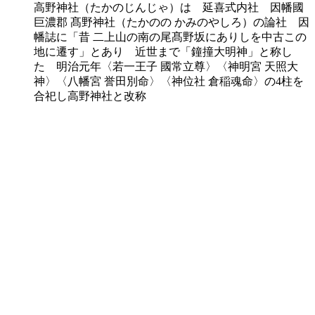
高野神社（たかのじんじゃ）は 延喜式内社 因幡國
巨濃郡 髙野神社（たかのの かみのやしろ）の論社 因
幡誌に「昔 二上山の南の尾髙野坂にありしを中古この
地に遷す」とあり 近世まで「鐘撞大明神」と称し
た 明治元年〈若一王子 國常立尊〉〈神明宮 天照大
神〉〈八幡宮 誉田別命〉〈神位社 倉稲魂命〉の4柱を
合祀し高野神社と改称