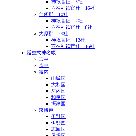
神祇官社 5社
不在神祇官社 16社
仁多郡 10社
神祇官社 2社
不在神祇官社 8社
大原郡 29社
神祇官社 13社
不在神祇官社 16社
延喜式神名帳
宮中
京中
畿内
山城国
大和国
河内国
和泉国
摂津国
東海道
伊賀国
伊勢国
志摩国
尾張国