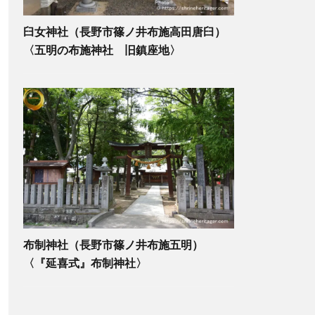
臼女神社（長野市篠ノ井布施高田唐臼）
〈五明の布施神社 旧鎮座地〉
布制神社（長野市篠ノ井布施五明）
〈『延喜式』布制神社〉