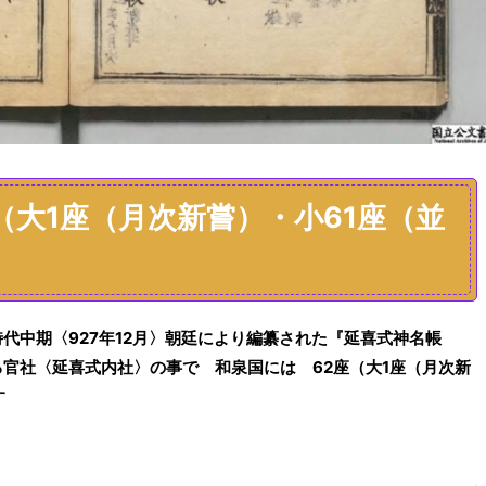
（大1座（月次新嘗）・小61座（並
代中期〈927年12月〉朝廷により編纂された『延喜式神名帳
る官社
〈延喜式内社〉
の事で
和泉国
には
62
座（大1座（月次新
す