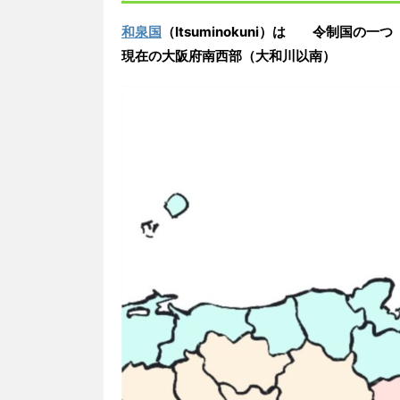
和泉国
（Itsuminokuni）
は
令制国の一つ
現在の
大阪府南西部（大和川以南）