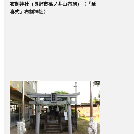
布制神社（長野市篠ノ井山布施）〈『延
喜式』布制神社〉