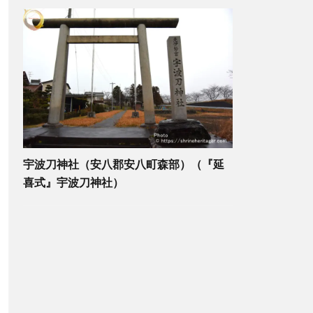
宇波刀神社（安八郡安八町森部）（『延
喜式』宇波刀神社）