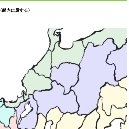
〈
畿内に属する
〉