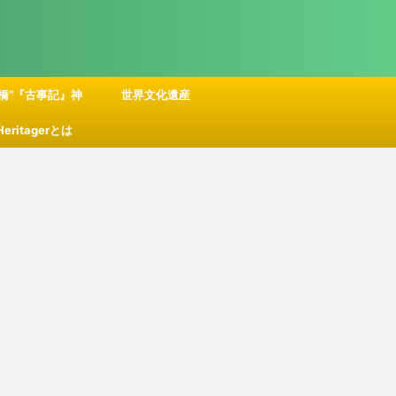
橋”『古事記』神
世界文化遺産
 Heritagerとは
話の舞台