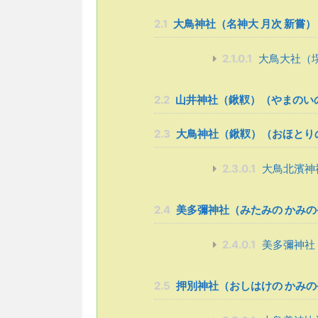
2.1
大鳥神社（名神大 月次 新嘗
2.1.0.1
大鳥大社（
2.2
山井神社（鍬靫）（やまのい
2.3
大鳥神社（鍬靫）（おほとり
2.3.0.1
大鳥北濱神
2.4
美多彌神社（みたみの かみの
2.4.0.1
美多彌神社
2.5
押別神社（おしはけの かみの