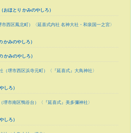
）（おほとり かみのやしろ）
堺市西区鳳北町）〈延喜式内社 名神大社・和泉国一之宮〉
の かみのやしろ）
の かみのやしろ）
社（堺市西区浜寺元町）〈『延喜式』大鳥神社〉
やしろ）
（堺市南区鴨谷台）〈『延喜式』美多彌神社〉
やしろ）