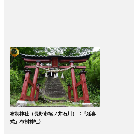
布制神社（長野市篠ノ井石川）〈『延喜
式』布制神社〉