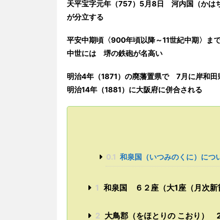
天平宝字
元
年
（
757
）
5月8日
河内国
（かは
が
分立
する
平安中期
頃
〈
900年頃以降
～
11世紀中期
〉
ま
中世には
堺の鉄砲が名高
い
明治4年（1871）の廃藩置県で
7月に岸和田
明治14年（1881）に大阪府に併合
される
0.1
和泉国（いつみのくに）につ
1
和泉国 ６２座（大1座（月次新
2
大鳥郡（をほとりの こおり） 2