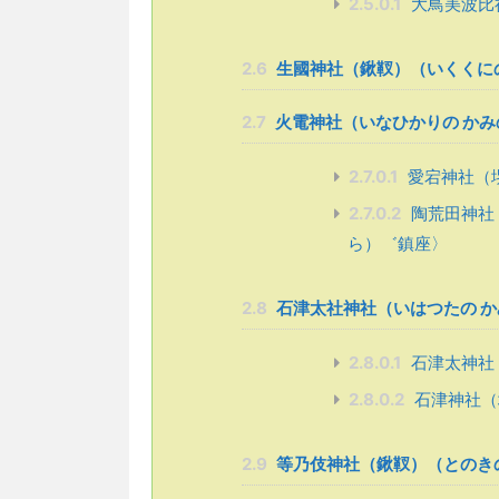
2.5.0.1
大鳥美波比
2.6
生國神社（鍬靫）（いくくに
2.7
火電神社（いなひかりの かみ
2.7.0.1
愛宕神社（
2.7.0.2
陶荒田神社
ら）゛鎮座〉
2.8
石津太社神社（いはつたの 
2.8.0.1
石津太神社
2.8.0.2
石津神社（
2.9
等乃伎神社（鍬靫）（とのき