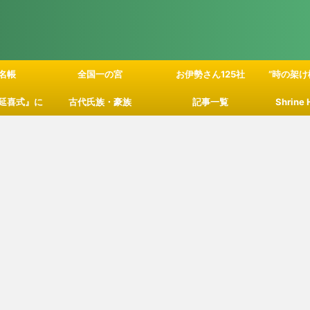
名帳
全国一の宮
お伊勢さん125社
”時の架け
延喜式』に
古代氏族・豪族
記事一覧
Shrine
」の関係性
て