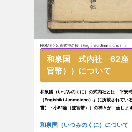
HOME
>
延喜式神名帳（Engishiki Jimmeicho）
>
和泉国 式内社 62座
官幣））について
和泉國
（いづみのくに）
の式内社とは 平安時
（Engishiki Jimmeicho）』
に
所載されてい
嘗）・小61座（並官幣））の
神々が
坐しま
和泉国
（いつみのくに）
について