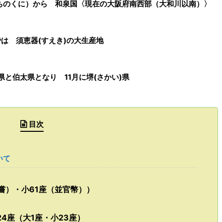
ちのくに）
から
和泉国
〈現在の
大阪府南西部（大和川以南）
〉
では
須恵器(すえき)の大生産地
県と伯太県となり
11月に堺(さかい)県
目次
いて
嘗）・小61座（並官幣））
4座（大1座・小23座）