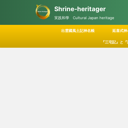
Shrine-heritager
実践和學 Cultural Japan heritage
出雲國風土記神名帳
延喜式神
『三宅記』と『
記される「神々
につい