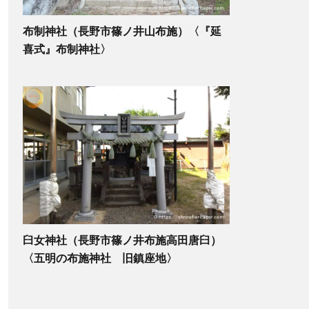
布制神社（長野市篠ノ井山布施）〈『延
喜式』布制神社〉
臼女神社（長野市篠ノ井布施高田唐臼）
〈五明の布施神社 旧鎮座地〉