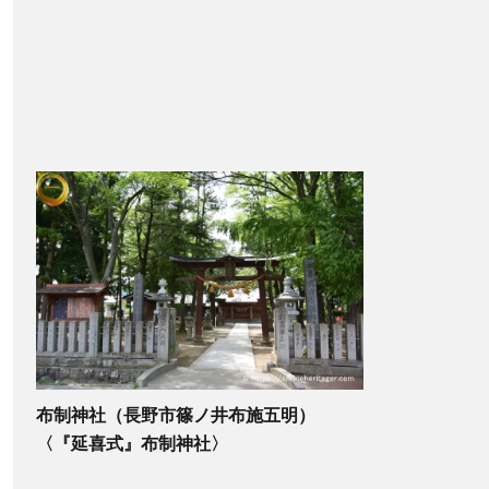
布制神社（長野市篠ノ井布施五明）
〈『延喜式』布制神社〉