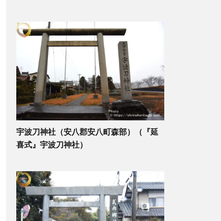
宇波刀神社（安八郡安八町森部）（『延
喜式』宇波刀神社）