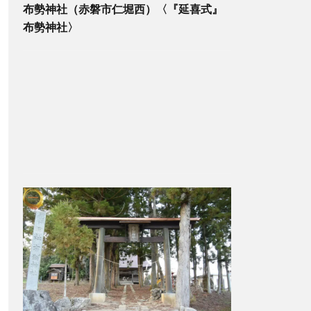
布勢神社（赤磐市仁堀西）〈『延喜式』
布勢神社〉