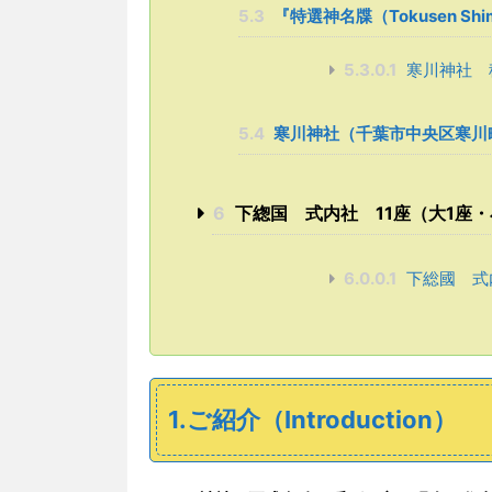
5.3
『特選神名牒（Tokusen S
5.3.0.1
寒川神社 
5.4
寒川神社（千葉市中央区寒川町）
6
下緫国 式内社 11座（大1座・
6.0.0.1
下総國 式内
1.ご紹介（Introduction）