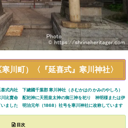
区寒川町）〈『延喜式』寒川神社〉
延喜式内社 下總國千葉郡 寒川神社（さむかはの かみのやしろ）
寒川比賣命 配祀神に天照皇太神の御三神を祀り 神明様
または
伊
ていました
明治元年（1868）社号を寒川神社に
改称しています
目次