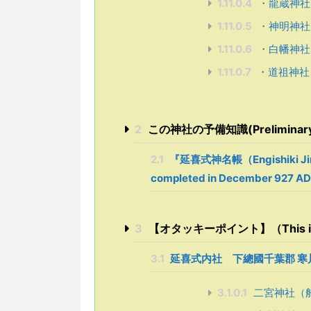
1.11.0.4
・龍蔵神社
1.11.0.5
・神明神社
1.11.0.6
・白幡神社
1.11.0.7
・道祖神社
2
この神社の予備知識(Preliminary kn
2.1
『延喜式神名帳（Engishiki Ji
completed in December 927 A
3
【オタッキーポイント】（This is the
3.1
延喜式内社 下總國千葉郡 寒
3.1.0.1
二宮神社（