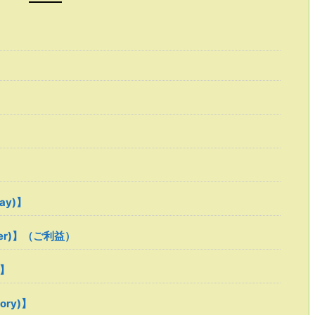
ray)】
ower)】（ご利益）
 】
tory)】