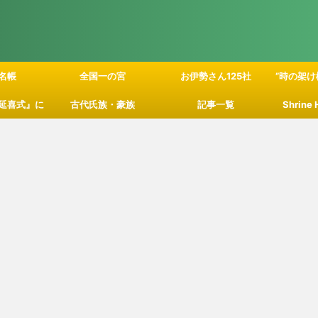
名帳
全国一の宮
お伊勢さん125社
”時の架け
延喜式』に
古代氏族・豪族
記事一覧
Shrine
」の関係性
て