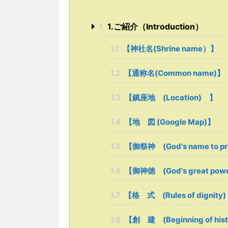
1
1.ご紹介（Introduction）
1.1
【神社名(Shrine name）】
1.2
【通称名(Common name)】
1.3
【鎮座地 (Location) 】
1.4
【地 図 (Google Map)】
1.5
【御祭神 (God's name to p
1.6
【御神徳 (God's great p
1.7
【格 式 (Rules of dignity)
1.8
【創 建 (Beginning of his