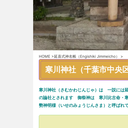
HOME
>
延喜式神名帳（Engishiki Jimmeicho）
>
寒川神社（千葉市中央
寒川神社（さむかわじんじゃ）
は
一説には
の論社
とされます 御祭神は
寒川比古命・
勢神明様
（いせのみょうじんさま）
と呼ばれ