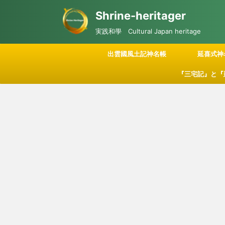
Shrine-heritager
実践和學 Cultural Japan heritage
出雲國風土記神名帳
延喜式神
『三宅記』と『
記される「神々
につい