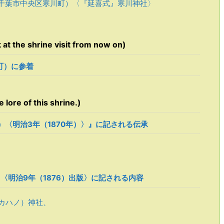
千葉市中央区寒川町）〈『延喜式』寒川神社〉
the shrine visit from now on)
町）に参着
ore of this shrine.)
oku）〈明治3年（1870年）〉』に記される伝承
o）』〈明治9年（1876）出版〉に記される内容
カハノ）神社、