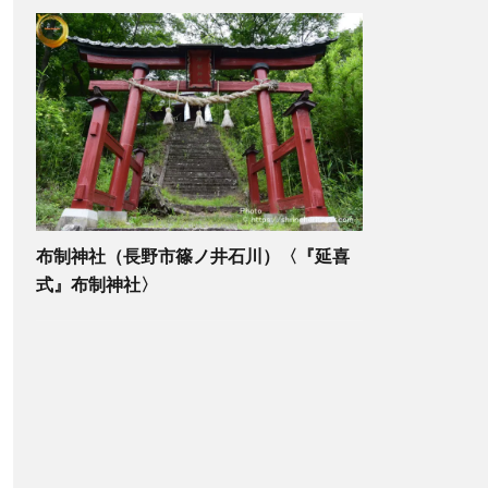
布制神社（長野市篠ノ井石川）〈『延喜
式』布制神社〉