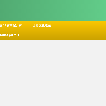
橋”『古事記』神
世界文化遺産
 Heritagerとは
話の舞台