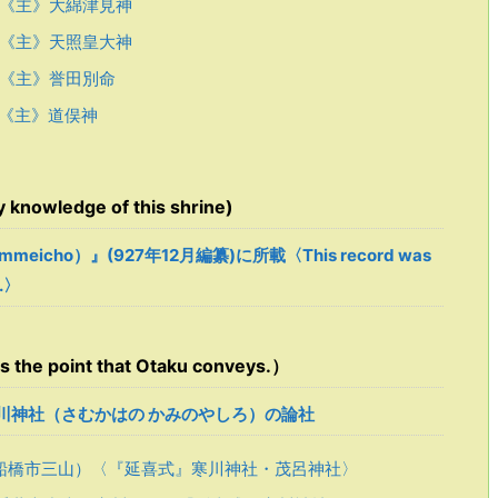
《主》大綿津見神
《主》天照皇大神
《主》誉田別命
《主》道俣神
owledge of this shrine)
mmeicho）』(927年12月編纂)に所載〈This record was
D.〉
 point that Otaku conveys.）
川神社（さむかはの かみのやしろ）の論社
船橋市三山）〈『延喜式』寒川神社・茂呂神社〉