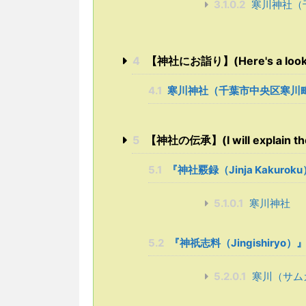
3.1.0.2
寒川神社（
4
【神社にお詣り】(Here's a look at 
4.1
寒川神社（千葉市中央区寒川
5
【神社の伝承】(I will explain the l
5.1
『神社覈録（Jinja Kakur
5.1.0.1
寒川神社
5.2
『神祇志料（Jingishiry
5.2.0.1
寒川（サム