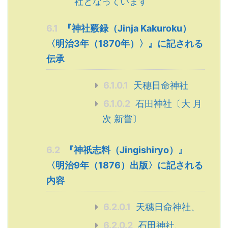
社となっています
6.1
『神社覈録（Jinja Kakuroku）
〈明治3年（1870年）〉』に記される
伝承
6.1.0.1
天穗日命神社
6.1.0.2
石田神社〔大 月
次 新嘗〕
6.2
『神祇志料（Jingishiryo）』
〈明治9年（1876）出版〉に記される
内容
6.2.0.1
天穗日命神社、
6.2.0.2
石田神社、