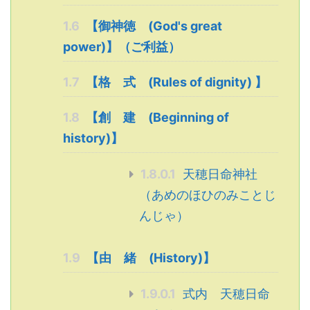
1.6
【御神徳 (God's great
power)】（ご利益）
1.7
【格 式 (Rules of dignity) 】
1.8
【創 建 (Beginning of
history)】
1.8.0.1
天穂日命神社
（あめのほひのみことじ
んじゃ）
1.9
【由 緒 (History)】
1.9.0.1
式内 天穂日命