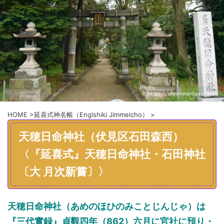
HOME
>
延喜式神名帳（Engishiki Jimmeicho）
>
天穂日命神社（伏見区石田森西）
〈『延喜式』天穂日命神社・石田神社
〔大 月次新嘗〕〉
天穂日命神社（あめのほひのみことじんじゃ）は
『三代實録』貞觀四年（862）六月に官社に預り・