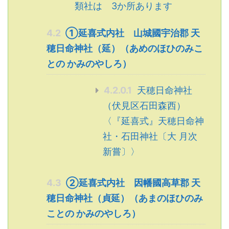
類社は 3か所あります
4.2
①延喜式内社 山城國宇治郡 天
穂日命神社（延）（あめのほひのみこ
との かみのやしろ）
4.2.0.1
天穂日命神社
（伏見区石田森西）
〈『延喜式』天穂日命神
社・石田神社〔大 月次
新嘗〕〉
4.3
②延喜式内社 因幡國高草郡 天
穂日命神社（貞延）（あまのほひのみ
ことの かみのやしろ）