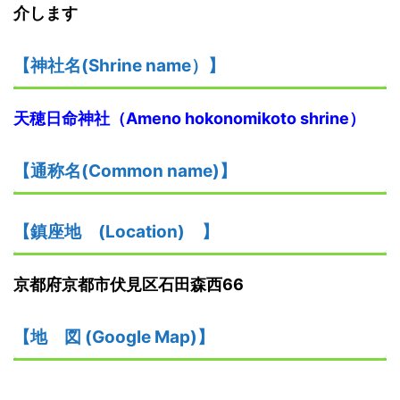
介します
【神社名
(S
hrine name
）
】
天穂日命神社（Ameno
hokonomikoto
shrine
）
【
通称名(Common name)
】
【鎮座地
(
L
ocation)
】
京都府京都市伏見区石田森西66
【
地
図
(Google Map)
】