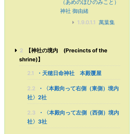
（あめのほひのみこと）
神社 御由緒
1.9.0.1.1
萬葉集
2
【神社の境内 (Precincts of the
shrine)】
2.1
・天穂日命神社 本殿覆屋
2.2
・〈本殿向って右側（東側）境内
社〉2社
2.3
・〈本殿向って左側（西側）境内
社〉3社