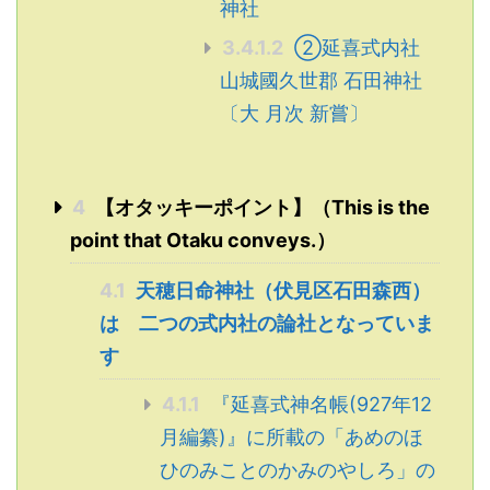
神社
3.4.1.2
②延喜式内社
山城國久世郡 石田神社
〔大 月次 新嘗〕
4
【オタッキーポイント】（This is the
point that Otaku conveys.）
4.1
天穂日命神社（伏見区石田森西）
は 二つの式内社の論社となっていま
す
4.1.1
『延喜式神名帳(927年12
月編纂)』に所載の「あめのほ
ひのみことのかみのやしろ」の