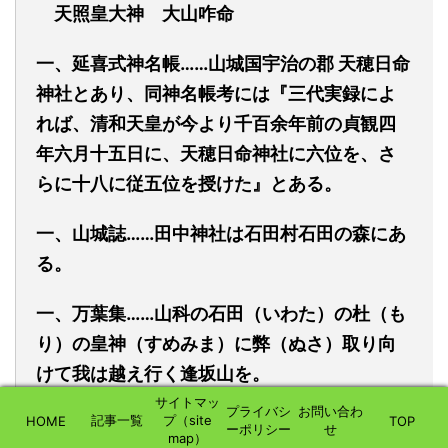
天照皇大神 大山咋命
一、延喜式神名帳……山城国宇治の郡
天穂日命
神社とあり、同神名帳考には『三代実録によ
れば、清和天皇が今より千百余年前の貞観四
年六月十五日に、天穂日命神社に六位を、さ
らに十八に従五位を授けた』とある。
一、山城誌……田中神社は石田村石田の森にあ
る。
一、万葉集……山科の石田
（いわた）
の杜
（も
り）
の皇神
（すめみま）
に弊（
ぬさ
）取り向
けて我は越え行く逢坂山を。
サイトマッ
プライバシ
お問い合わ
記事一覧
プ（site
一、都名所図会……石田の森は醍醐の南にあ
HOME
TOP
ーポリシー
せ
map）