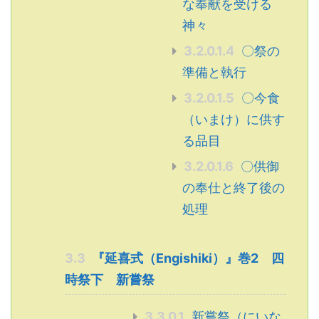
な奉献を受ける
神々
3.2.0.1.4
〇祭の
準備と執行
3.2.0.1.5
〇今食
（いまけ）に供す
る品目
3.2.0.1.6
〇供御
の奉仕と終了後の
処理
3.3
『延喜式（Engishiki）』巻2 四
時祭下 新嘗祭
3.3.0.1
新嘗祭（にいな