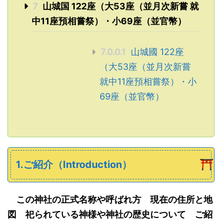
7
山城国 122座（大53座（並月次新嘗 就
中11座預相嘗祭）・小69座（並官幣）
7.0.0.1
山城國 122座
（大53座（並月次新嘗
就中11座預相嘗祭）・小
69座（並官幣）
1.ご紹介（Introduction）
この神社の正式名称や呼ばれ方 現在の住所と地
図 祀られている神様や神社の歴史について ご紹