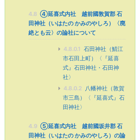
4.8
④延喜式内社 越前國敦賀郡 石
田神社（いはたの かみのやしろ）〈廃
絶とも云〉の論社について
4.8.0.1
石田神社（鯖江
市石田上町）〈『延喜
式』石田神社・石田神
社〉
4.8.0.2
八幡神社（敦賀
市三島）〈『延喜式』石
田神社〉
4.9
⑤延喜式内社 越前國坂井郡 石
田神社（いはたの かみのやしろ）の論