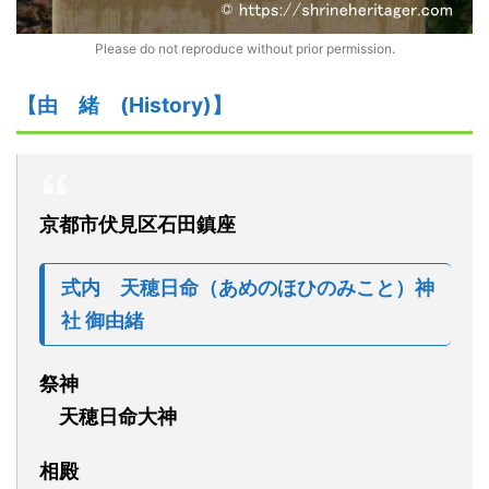
Please do not reproduce without prior permission.
【由
緒
(
H
istory)】
京都市伏見区石田鎮座
式内
天穂日命
（あめのほひのみこと）
神
社
御由緒
祭神
天穂日命大神
相殿