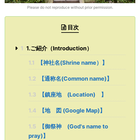
Please do not reproduce without prior permission.
目次
1
1.ご紹介（Introduction）
1.1
【神社名(Shrine name）】
1.2
【通称名(Common name)】
1.3
【鎮座地 (Location) 】
1.4
【地 図 (Google Map)】
1.5
【御祭神 (God's name to
pray)】