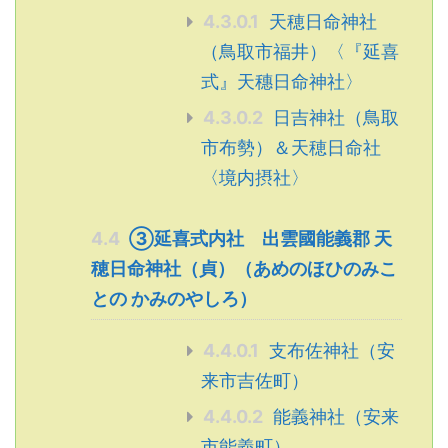
4.3.0.1
天穂日命神社
（鳥取市福井）〈『延喜
式』天穗日命神社〉
4.3.0.2
日吉神社（鳥取
市布勢）＆天穂日命社
〈境内摂社〉
4.4
③延喜式内社 出雲國能義郡 天
穂日命神社（貞）（あめのほひのみこ
との かみのやしろ）
4.4.0.1
支布佐神社（安
来市吉佐町）
4.4.0.2
能義神社（安来
市能義町）