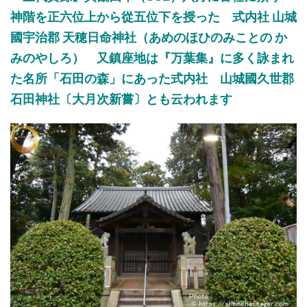
神階を正六位上から從五位下を授った 式内社 山城
國宇治郡 天穂日命神社（あめのほひのみことの か
みのやしろ） 又鎮座地は『万葉集』に多く詠まれ
た名所「石田の森」にあった式内社 山城國久世郡
石田神社〔大月次新嘗〕とも云われます