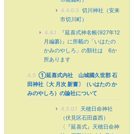
4.4.0.3
切川神社（安来
市切川町）
4.4.1
『延喜式神名帳(927年12
月編纂)』に所載の「いはたの
かみのやしろ」の類社は 6か
所あります
4.5
①延喜式内社 山城國久世郡 石
田神社〔大 月次 新嘗〕（いはたの か
みのやしろ）の論社について
4.5.0.1
天穂日命神社
（伏見区石田森西）
〈『延喜式』天穂日命神