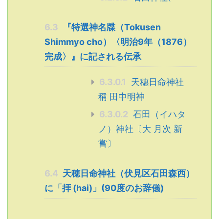
6.3
『特選神名牒（Tokusen
Shimmyo cho）〈明治9年（1876）
完成〉』に記される伝承
6.3.0.1
天穗日命神社
稱 田中明神
6.3.0.2
石田（イハタ
ノ）神社〔大 月次 新
嘗〕
6.4
天穂日命神社（伏見区石田森西）
に「拝 (hai)」(90度のお辞儀)