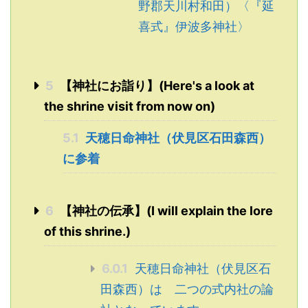
野郡天川村和田）〈『延
喜式』伊波多神社〉
5
【神社にお詣り】(Here's a look at
the shrine visit from now on)
5.1
天穂日命神社（伏見区石田森西）
に参着
6
【神社の伝承】(I will explain the lore
of this shrine.)
6.0.1
天穂日命神社（伏見区石
田森西）は 二つの式内社の論