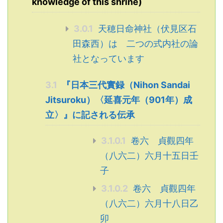
knowledge of this shrine)
3.0.1
天穂日命神社（伏見区石
田森西）は 二つの式内社の論
社となっています
3.1
『日本三代實録（Nihon Sandai
Jitsuroku）〈延喜元年（901年）成
立〉』に記される伝承
3.1.0.1
卷六 貞觀四年
（八六二）六月十五日壬
子
3.1.0.2
卷六 貞觀四年
（八六二）六月十八日乙
卯