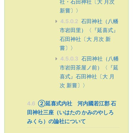
社・石田神社〔大 月次
新嘗〕〉
4.5.0.2
石田神社（八幡
市岩田里）〈『延喜式』
石田神社〔大 月次 新
嘗〕〉
4.5.0.3
石田神社（八幡
市岩田茶屋ノ前）〈『延
喜式』石田神社〔大 月
次 新嘗〕〉
4.6
②延喜式内社 河内國若江郡 石
田神社三座（いはたの かみのやしろ
みくら）の論社について