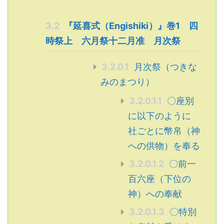
3.2
『延喜式（Engishiki）』巻1 四
時祭上 六月祭十二月准 月次祭
3.2.0.1
月次祭（つきな
みのまつり）
3.2.0.1.1
〇座別
に以下のように
社ごとに幣帛（神
への供物）を奉る
3.2.0.1.2
〇前一
百六座（下位の
神）への奉献
3.2.0.1.3
〇特別