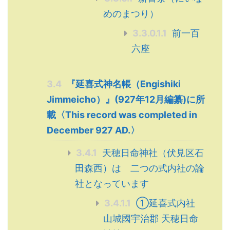
めのまつり）
3.3.0.1.1
前一百
六座
3.4
『延喜式神名帳（Engishiki
Jimmeicho）』(927年12月編纂)に所
載〈This record was completed in
December 927 AD.〉
3.4.1
天穂日命神社（伏見区石
田森西）は 二つの式内社の論
社となっています
3.4.1.1
①延喜式内社
山城國宇治郡 天穂日命