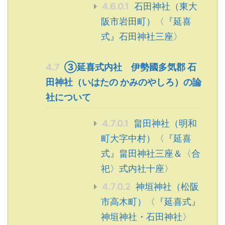
4.6.0.1
石田神社（東大
阪市岩田町）〈『延喜
式』石田神社三座〉
4.7
③延喜式内社 伊勢國多気郡 石
田神社（いはたの かみのやしろ）の論
社について
4.7.0.1
畠田神社（明和
町大字中村）〈『延喜
式』畠田神社三座＆〈合
祀〉式内社十座〉
4.7.0.2
神垣神社（松阪
市高木町）〈『延喜式』
神垣神社・石田神社〉