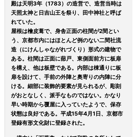
殿は天明3年（1783）の造営で、造営当時は
天照太神と日吉山王を祭り、田中神社と呼ば
れていた。
屋根は檜皮葺で、身舎正面の柱間が2間とい
う、京都市内にはほとんど例のない二間社流
造
（にけんしゃながれづくり）
形式の建物で
ある。柱間は正面に蔀戸、東側面前方に板扉
を構え、他は板壁である。内部は棟通りに板
扉を設けて、手前の外陣と奥寄りの内陣に分
ける。細部に装飾的要素が見られるが、彫刻
がおとなしく、派手なものではない。かなり
早い時期から覆屋に入っていたようで、保存
状態は良好である。平成15年4月1日、京都市
登録有形文化財に登録された。