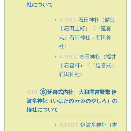
社について
4.9.0.1
石田神社（鯖江
市石田上町）〈『延喜
式』石田神社・石田神
社〉
4.9.0.2
春日神社（福井
市石畠町）〈『延喜式』
石田神社〉
4.10
⑥延喜式内社 大和国吉野郡 伊
波多神社（いはたの かみのやしろ）の
論社について
4.10.0.1
伊波多神社（吉