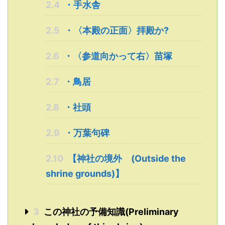
2.4
・手水舎
2.5
・〈本殿の正面〉拝殿か?
2.6
・〈参道向かって右〉苗塚
2.7
・鳥居
2.8
・社頭
2.9
・万葉句碑
2.10
【神社の境外 (Outside the
shrine grounds)】
3
この神社の予備知識(Preliminary