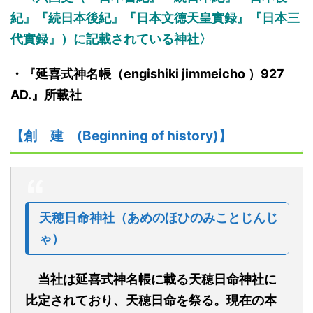
紀』『続日本後紀』『日本文徳天皇
實
録』『日本三
代
實
録』）に記載されている神社〉
・『
延喜式神名帳
（
engishiki jimmeicho
）
927
AD.
』
所載社
【創
建
(Beginning of history)】
天穂日命神社
（あめのほひのみことじんじ
ゃ）
当社は延喜式神名帳に載る天穂日命神社に
比定されており、天穂日命を祭る。現在の本