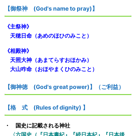
【御祭神
(God's name to pray)】
《主
祭神
》
天穂日命
（あめのほひのみこと）
《
相殿神
》
天照大神
（あまてらすおほかみ）
大山咋命
（おほやまくひのみこと）
【御神
徳
(God's great power)】
（ご利益）
【格
式
(Rules of dignity)
】
・ 国史に記載される神社
〈六国史（『日本書紀』『続日本紀』『日本後