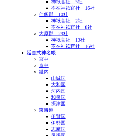
神祇官社 5社
不在神祇官社 16社
仁多郡 10社
神祇官社 2社
不在神祇官社 8社
大原郡 29社
神祇官社 13社
不在神祇官社 16社
延喜式神名帳
宮中
京中
畿内
山城国
大和国
河内国
和泉国
摂津国
東海道
伊賀国
伊勢国
志摩国
尾張国