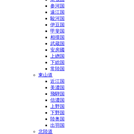
参河国
遠江国
駿河国
伊豆国
甲斐国
相摸国
武蔵国
安房國
上緫国
下総国
常陸国
東山道
近江国
美濃国
飛騨国
信濃国
上野国
下野国
陸奥国
出羽国
北陸道