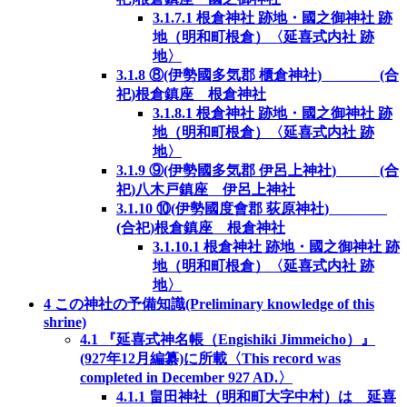
3.1.7.1
根倉神社 跡地・國之御神社 跡
地（明和町根倉）〈延喜式内社 跡
地〉
3.1.8
⑧(伊勢國多気郡 櫃倉神社) (合
祀)根倉鎮座 根倉神社
3.1.8.1
根倉神社 跡地・國之御神社 跡
地（明和町根倉）〈延喜式内社 跡
地〉
3.1.9
⑨(伊勢國多気郡 伊呂上神社) (合
祀)八木戸鎮座 伊呂上神社
3.1.10
⑩(伊勢國度會郡 荻原神社)
(合祀)根倉鎮座 根倉神社
3.1.10.1
根倉神社 跡地・國之御神社 跡
地（明和町根倉）〈延喜式内社 跡
地〉
4
この神社の予備知識(Preliminary knowledge of this
shrine)
4.1
『延喜式神名帳（Engishiki Jimmeicho）』
(927年12月編纂)に所載〈This record was
completed in December 927 AD.〉
4.1.1
畠田神社（明和町大字中村）は 延喜