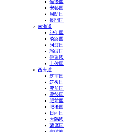
備後国
安藝国
周防国
長門国
南海道
紀伊国
淡路国
阿波国
讃岐国
伊豫國
土佐国
西海道
筑前国
筑後国
豊前国
豊後国
肥前国
肥後国
日向国
大隅國
薩摩国
壹岐嶋