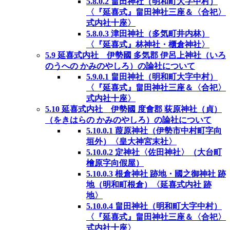
5.8.0.2
畠田神社（明和町大字中村）
〈『延喜式』畠田神社三座＆〈合祀〉
式内社十座〉
5.8.0.3
津田神社（多気町井内林）
〈『延喜式』林神社・櫃倉神社〉
5.9
延喜式内社 伊勢國 多気郡 伊呂上神社（いろ
のうへの かみのやしろ）の論社について
5.9.0.1
畠田神社（明和町大字中村）
〈『延喜式』畠田神社三座＆〈合祀〉
式内社十座〉
5.10
延喜式内社 伊勢國 度會郡 荻原神社（貞）
（をきはらの かみのやしろ）の論社について
5.10.0.1
葭原神社（伊勢市中村町字向
垣外）〈皇大神宮末社〉
5.10.0.2
定神社〈佐田神社〉（大台町
檜原字向假屋）
5.10.0.3
根倉神社 跡地・國之御神社 跡
地（明和町根倉）〈延喜式内社 跡
地〉
5.10.0.4
畠田神社（明和町大字中村）
〈『延喜式』畠田神社三座＆〈合祀〉
式内社十座〉