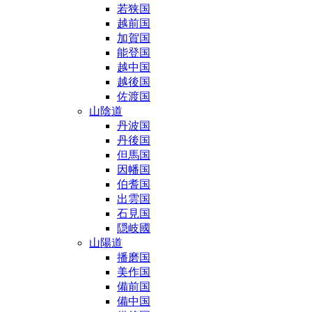
若狭国
越前国
加賀国
能登国
越中国
越後国
佐渡国
山陰道
丹波国
丹後国
但馬国
因幡国
伯耆国
出雲国
石見国
隠岐國
山陽道
播磨国
美作国
備前国
備中国