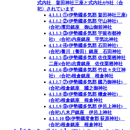
式内社 畠田神社三座と式内社が9社〈合
祀〉されています
4.1.1.1
①(伊勢國多気郡 畠田神社三座)
4.1.1.2
②(伊勢國多気郡 守山神社)
(合祀)濱田鎮座 御山御前神社
4.1.1.3
③(伊勢國多気郡 宇留布都神
社) (合祀)内座鎮座 宇気比神社
4.1.1.4
④(伊勢國多気郡 石田神社)
(合祀)養川（養田）鎮座 石田神社
4.1.1.5
⑤(伊勢國多気郡 佐伎栗栖神社
二座)(合祀)志貴鎮座 佐伎栗栖神社
4.1.1.6
⑥(伊勢國多気郡 竹佐々夫江神
社) (合祀)根倉鎮座 根倉神社
4.1.1.7
⑦(伊勢國多気郡 國乃御神社)
(合祀)根倉鎮座 國之御神社
4.1.1.8
⑧(伊勢國多気郡 櫃倉神社)
(合祀)根倉鎮座 根倉神社
4.1.1.9
⑨(伊勢國多気郡 伊呂上神社)
(合祀)八木戸鎮座 伊呂上神社
4.1.1.10
⑩(伊勢國度會郡 荻原神社)
(合祀)根倉鎮座 根倉神社