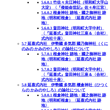
5.6.0.1
竹佐々夫江神社（明和町大字山
大淀）〈『倭姫命世記』佐々牟江宮〉
5.6.0.2
根倉神社 跡地・國之御神社 跡
地（明和町根倉）〈延喜式内社 跡
地〉
5.6.0.3
畠田神社（明和町大字中村）
〈『延喜式』畠田神社三座＆〈合祀〉
式内社十座〉
5.7
延喜式内社 伊勢國 多気郡 國乃御神社（くに
のみの かみのやしろ）の論社について
5.7.0.1
根倉神社 跡地・國之御神社 跡
地（明和町根倉）〈延喜式内社 跡
地〉
5.7.0.2
畠田神社（明和町大字中村）
〈『延喜式』畠田神社三座＆〈合祀〉
式内社十座〉
5.8
延喜式内社 伊勢國 多気郡 櫃倉神社（ひつく
らの かみのやしろ）の論社について
5.8.0.1
根倉神社 跡地・國之御神社 跡
地（明和町根倉）〈延喜式内社 跡
地〉