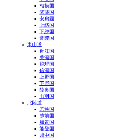
相摸国
武蔵国
安房國
上緫国
下総国
常陸国
東山道
近江国
美濃国
飛騨国
信濃国
上野国
下野国
陸奥国
出羽国
北陸道
若狭国
越前国
加賀国
能登国
越中国