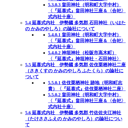
5.3.0.3
畠田神社（明和町大字中村）
〈『延喜式』畠田神社三座＆〈合祀〉
式内社十座〉
5.4
延喜式内社 伊勢國 多気郡 石田神社（いはた
の かみのやしろ）の論社について
5.4.0.1
畠田神社（明和町大字中村）
〈『延喜式』畠田神社三座＆〈合祀〉
式内社十座〉
5.4.0.2
神垣神社（松阪市高木町）
〈『延喜式』神垣神社・石田神社〉
5.5
延喜式内社 伊勢國 多気郡 佐伎栗栖神社二座
（さきくすの かみのやしろ ふたくら）の論社に
ついて
5.5.0.1
佐伎栗栖神社 跡地（明和町志
貴）〈『延喜式』佐伎栗栖神社二座〉
5.5.0.2
畠田神社（明和町大字中村）
〈『延喜式』畠田神社三座＆〈合祀〉
式内社十座〉
5.6
延喜式内社 伊勢國 多気郡 竹佐佐夫江神社
（たけささふえの かみのやしろ）の論社につい
て