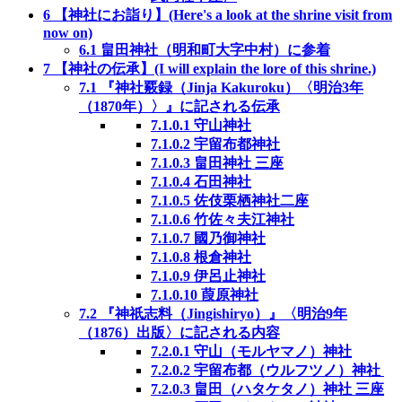
6
【神社にお詣り】(Here's a look at the shrine visit from
now on)
6.1
畠田神社（明和町大字中村）に参着
7
【神社の伝承】(I will explain the lore of this shrine.)
7.1
『神社覈録（Jinja Kakuroku）〈明治3年
（1870年）〉』に記される伝承
7.1.0.1
守山神社
7.1.0.2
宇留布都神社
7.1.0.3
畠田神社 三座
7.1.0.4
石田神社
7.1.0.5
佐伎栗栖神社二座
7.1.0.6
竹佐々夫江神社
7.1.0.7
國乃御神社
7.1.0.8
根倉神社
7.1.0.9
伊呂止神社
7.1.0.10
葭原神社
7.2
『神祇志料（Jingishiryo）』〈明治9年
（1876）出版〉に記される内容
7.2.0.1
守山（モルヤマノ）神社
7.2.0.2
宇留布都（ウルフツノ）神社
7.2.0.3
畠田（ハタケタノ）神社 三座