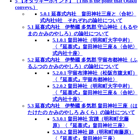
5
【オタッキーポイント】（This is the point that Otaku
conveys.）
5.0.1
延喜式内社 畠田神社三座と〈合祀〉
式内社9社 それぞれの論社について
5.1
延喜式内社 伊勢國 多気郡 守山神社（もるや
まの かみのやしろ）の論社について
5.1.0.1
畠田神社（明和町大字中村）
〈『延喜式』畠田神社三座＆〈合祀〉
式内社十座〉
5.2
延喜式内社 伊勢國 多気郡 宇留布都神社（ふ
るふつの かみのやしろ）の論社について
5.2.0.1
宇留布津神社（松阪市腹太町）
〈『延喜式』宇留布都神社〉
5.2.0.2
畠田神社（明和町大字中村）
〈『延喜式』畠田神社三座＆〈合祀〉
式内社十座〉
5.3
延喜式内社 伊勢國 多気郡 畠田神社三座（は
たけたの かみのやしろ みくら）の論社について
5.3.0.1
畠田神社 宮蹟（明和町北藤
原）〈『延喜式』畠田神社三座〉
5.3.0.2
畠田神社 跡（明和町南藤原）
〈『延喜式』畠田神社三座〉