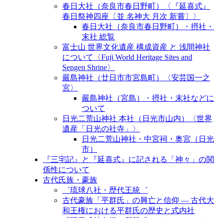
春日大社（奈良市春日野町）〈『延喜式』
春日祭神四座〔並 名神大 月次 新嘗〕〉
春日大社（奈良市春日野町）・摂社・
末社 総覧
富士山 世界文化遺産 構成資産 と 浅間神社
について〈Fuji World Heritage Sites and
Sengen Shrine〉
嚴島神社（廿日市市宮島町）〈安芸国一之
宮〉
嚴島神社（宮島）・摂社・末社などに
ついて
日光二荒山神社 本社（日光市山内）〈世界
遺産「日光の社寺」〉
日光二荒山神社・中宮祠・奥宮（日光
市）
『三宅記』と『延喜式』に記される「神々」の関
係性について
古代氏族・豪族
゛琉球八社・歴代王統゛
古代豪族「平群氏」の興亡と信仰 ― 古代大
和王権における平群氏の歴史と式内社