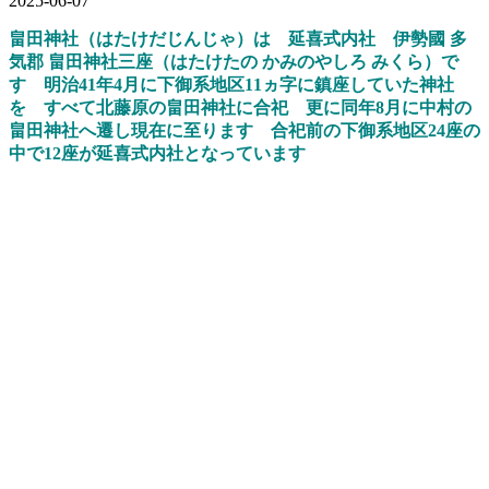
2025-06-07
畠田神社（はたけだじんじゃ）
は 延喜式内社 伊勢國 多
気郡 畠田神社三座（はたけたの かみのやしろ みくら）
で
す
明治41年4月
に
下御系地区11ヵ字に鎮座していた神社
を
すべて北藤原の畠田神社に合祀
更に同年8月に中村の
畠田神社へ遷し現在に至
り
ます
合祀前の下御系地区24座の
中で12座が
延喜式内社となっています