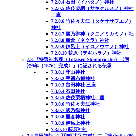
7.2.0.4
石田（イハタノ）神社
7.2.0.5
佐伎栗栖（サキクルスノ）神社
二座
7.2.0.6
竹佐々夫江（タケササフエノ）
神社
7.2.0.7
國乃御神（クニノミカミノ）社
7.2.0.8
櫃倉（ネクラ）神社
7.2.0.9
伊呂上（イロノウエノ）神社
7.2.0.10
荻原（ヲギハラノ）神社
7.3
『特選神名牒（Tokusen Shimmyo cho）〈明
治9年（1876）完成〉』に記される伝承
7.3.0.1
守山神社
7.3.0.2
宇留布都神社
7.3.0.3
畠田神社 三座
7.3.0.4
石田神社
7.3.0.5
佐伎栗栖神社二座
7.3.0.6
竹佐々夫江神社
7.3.0.7
國乃御神社
7.3.0.8
櫃倉神社
7.3.0.9
伊呂上神社
7.3.0.10
荻原神社
7.4
畠田神社（明和町大字中村）に「拝 (hai)」(90