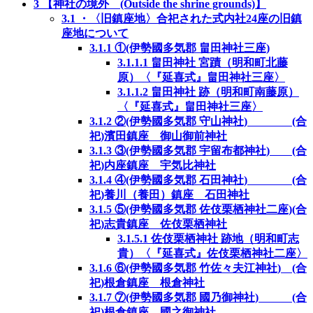
3
【神社の境外 (Outside the shrine grounds)】
3.1
・〈旧鎮座地〉合祀された式内社24座の旧鎮
座地について
3.1.1
①(伊勢國多気郡 畠田神社三座)
3.1.1.1
畠田神社 宮蹟（明和町北藤
原）〈『延喜式』畠田神社三座〉
3.1.1.2
畠田神社 跡（明和町南藤原）
〈『延喜式』畠田神社三座〉
3.1.2
②(伊勢國多気郡 守山神社) (合
祀)濱田鎮座 御山御前神社
3.1.3
③(伊勢國多気郡 宇留布都神社) (合
祀)内座鎮座 宇気比神社
3.1.4
④(伊勢國多気郡 石田神社) (合
祀)養川（養田）鎮座 石田神社
3.1.5
⑤(伊勢國多気郡 佐伎栗栖神社二座)(合
祀)志貴鎮座 佐伎栗栖神社
3.1.5.1
佐伎栗栖神社 跡地（明和町志
貴）〈『延喜式』佐伎栗栖神社二座〉
3.1.6
⑥(伊勢國多気郡 竹佐々夫江神社) (合
祀)根倉鎮座 根倉神社
3.1.7
⑦(伊勢國多気郡 國乃御神社) (合
祀)根倉鎮座 國之御神社