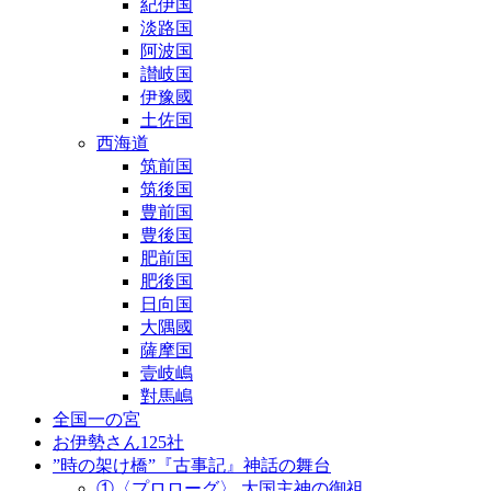
紀伊国
淡路国
阿波国
讃岐国
伊豫國
土佐国
西海道
筑前国
筑後国
豊前国
豊後国
肥前国
肥後国
日向国
大隅國
薩摩国
壹岐嶋
對馬嶋
全国一の宮
お伊勢さん125社
”時の架け橋”『古事記』神話の舞台
①〈プロローグ〉 大国主神の御祖