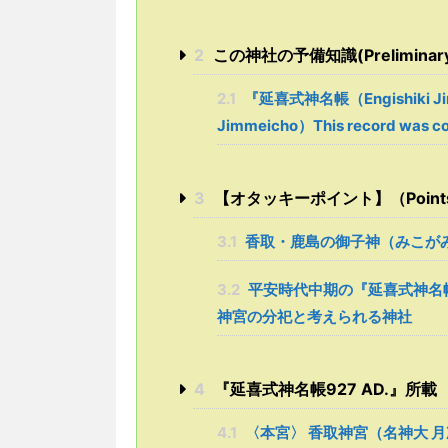
2
この神社の予備知識(Preliminary kn
2.1
『延喜式神名帳（Engishiki Ji
Jimmeicho）This record was co
3
【オタッキーポイント】（Points sel
3.1
香取・鹿島の御子神（みこが
3.2
平安時代中期の『延喜式神名帳
神宮の分祀と考えられる神社
4
『延喜式神名帳927 AD.』所
4.1
〈本宮〉 香取神宮（名神大 月