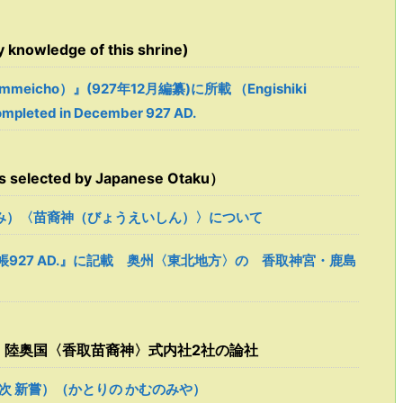
owledge of this shrine)
mmeicho）』(927年12月編纂)に所載 （Engishiki
mpleted in December 927 AD.
ected by Japanese Otaku）
み）〈苗裔神（びょうえいしん）〉について
927 AD.』に記載 奥州〈東北地方〉の 香取神宮・鹿島
載 陸奥国〈香取苗裔神〉式内社2社の論社
次 新嘗）（かとりの かむのみや）