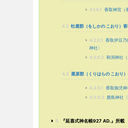
4.1.0.1
香取神宮（
4.2
牡鹿郡（をしかの こおり）香
4.2.0.1
香取伊豆乃
神社〉
4.2.0.2
和渕神社（
4.3
栗原郡（くりはらの こおり）
4.3.0.1
香取御児神
4.3.0.2
鹿島神社〈
5
『延喜式神名帳927 AD.』所