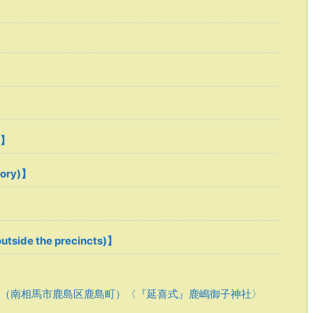
 】
tory)】
tside the precincts)】
（南相馬市鹿島区鹿島町）〈『延喜式』鹿嶋御子神社〉