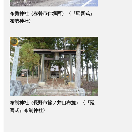
布勢神社（赤磐市仁堀西）〈『延喜式』
布勢神社〉
布制神社（長野市篠ノ井山布施）〈『延
喜式』布制神社〉