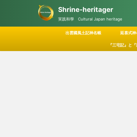
Shrine-heritager
実践和學 Cultural Japan heritage
出雲國風土記神名帳
延喜式神
『三宅記』と『
記される「神々
につい