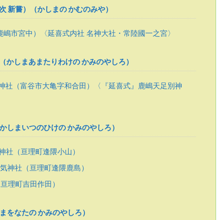
次 新嘗）（かしまの かむのみや）
鹿嶋市宮中）〈延喜式内社 名神大社・常陸國一之宮〉
（かしまあまたりわけの かみのやしろ）
神社（富谷市大亀字和合田）〈『延喜式』鹿嶋天足別神
かしまいつのひけの かみのやしろ）
神社（亘理町逢隈小山）
気神社（亘理町逢隈鹿島）
亘理町吉田作田）
まをなたの かみのやしろ）