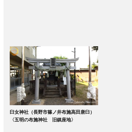
臼女神社（長野市篠ノ井布施高田唐臼）
〈五明の布施神社 旧鎮座地〉