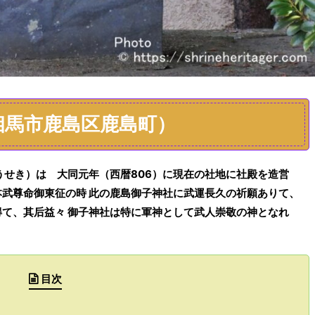
相馬市鹿島区鹿島町）
うせき
）は
大同元年（西暦
806
）
に現在の
社地に社殿を造営
本武尊命御東征の時
此の鹿島御子神社に武運長久の祈願ありて、
得て、其后益々
御子神社は特に軍神として武人崇敬の神となれ
目次