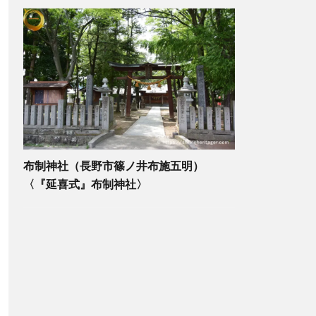
布制神社（長野市篠ノ井布施五明）
〈『延喜式』布制神社〉