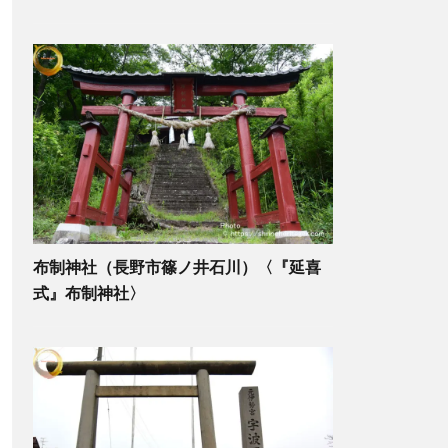
布制神社（長野市篠ノ井石川）〈『延喜
式』布制神社〉