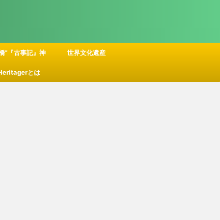
橋”『古事記』神
世界文化遺産
 Heritagerとは
話の舞台