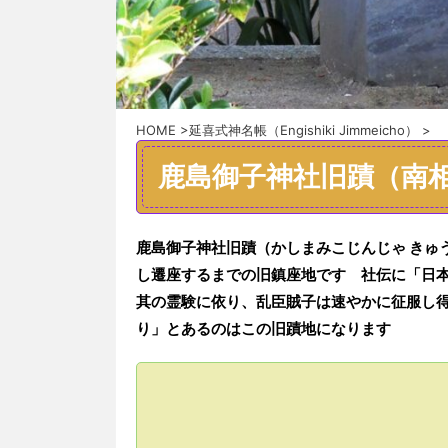
HOME
>
延喜式神名帳（Engishiki Jimmeicho）
>
鹿島御子神社旧蹟（南
鹿島御子神社旧蹟（
かしまみこじんじゃ きゅ
し
遷座するまでの旧鎮座地です 社伝に「
日
其の霊験に依り、乱臣賊子は速やかに征服し
り
」とあるのはこの旧蹟地になります