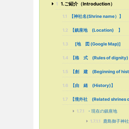
1
1.ご紹介（Introduction）
1.1
【神社名(Shrine name）】
1.2
【鎮座地 (Location) 】
1.3
[地 図 (Google Map)]
1.4
【格 式 (Rules of dignity)
1.5
【創 建 (Beginning of his
1.6
【由 緒 (History)】
1.7
【境外社 (Related shrines ou
1.7.1
・現在の鎮座地
1.7.1.1
鹿島御子神社