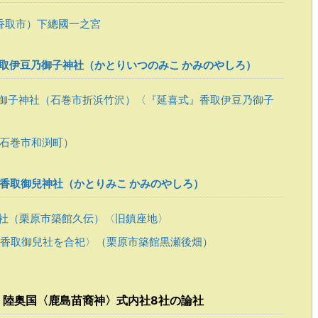
香取市）下總國一之宮
取伊豆乃御子神社（かとりいつのみこ かみのやしろ）
御子神社（石巻市折浜竹沢）〈『延喜式』香取伊豆乃御子
石巻市和渕町）
香取御兒神社（かとりみこ かみのやしろ）
社（栗原市築館久伝）〈旧鎮座地〉
香取御兒社を合祀〉（栗原市築館黒瀬後畑）
載 陸奥国〈鹿島苗裔神〉式内社8社の論社