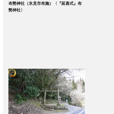
布勢神社（氷見市布施）〈『延喜式』布
勢神社〉