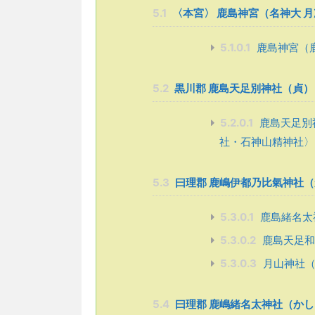
5.1
〈本宮〉 鹿島神宮（名神大 月
5.1.0.1
鹿島神宮（
5.2
黒川郡 鹿島天足別神社（貞）
5.2.0.1
鹿島天足別
社・石神山精神社〉
5.3
曰理郡 鹿嶋伊都乃比氣神社（
5.3.0.1
鹿島緒名太
5.3.0.2
鹿島天足和
5.3.0.3
月山神社（
5.4
曰理郡 鹿嶋緒名太神社（かし