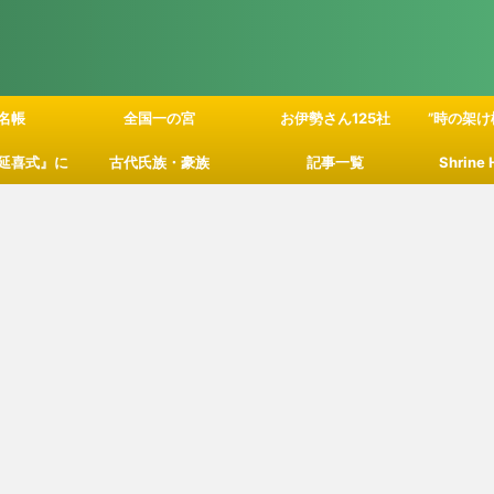
名帳
全国一の宮
お伊勢さん125社
”時の架け
延喜式』に
古代氏族・豪族
記事一覧
Shrine
」の関係性
て