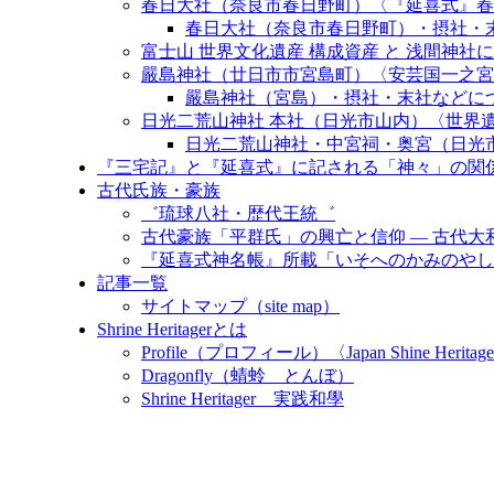
春日大社（奈良市春日野町）〈『延喜式』春日
春日大社（奈良市春日野町）・摂社・末
富士山 世界文化遺産 構成資産 と 浅間神社について〈Fuji W
嚴島神社（廿日市市宮島町）〈安芸国一之宮
嚴島神社（宮島）・摂社・末社などに
日光二荒山神社 本社（日光市山内）〈世界
日光二荒山神社・中宮祠・奥宮（日光
『三宅記』と『延喜式』に記される「神々」の関
古代氏族・豪族
゛琉球八社・歴代王統゛
古代豪族「平群氏」の興亡と信仰 ― 古代
『延喜式神名帳』所載「いそへのかみのやし
記事一覧
サイトマップ（site map）
Shrine Heritagerとは
Profile（プロフィール）〈Japan Shine Heritage
Dragonfly（蜻蛉 とんぼ）
Shrine Heritager 実践和學