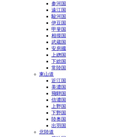
参河国
遠江国
駿河国
伊豆国
甲斐国
相摸国
武蔵国
安房國
上緫国
下総国
常陸国
東山道
近江国
美濃国
飛騨国
信濃国
上野国
下野国
陸奥国
出羽国
北陸道