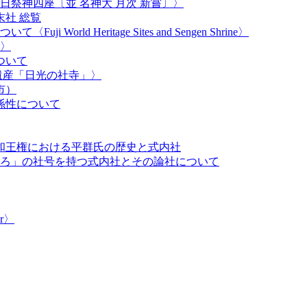
祭神四座〔並 名神大 月次 新嘗〕〉
社 総覧
orld Heritage Sites and Sengen Shrine〉
〉
ついて
遺産「日光の社寺」〉
市）
係性について
大和王権における平群氏の歴史と式内社
ろ」の社号を持つ式内社とその論社について
r​〉