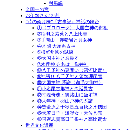
對馬嶋
全国一の宮
お伊勢さん125社
”時の架け橋”『古事記』神話の舞台
①〈プロローグ〉 大国主神の御祖
➁稲羽之素菟と八上比賣
➂手間山 赤猪岩と貝女神
④木國 大屋毘古神
➄根堅州國の試練
⑥大国主神と名乗る
➆木俣神 亦名は 御井神
⑧八千矛神の妻問い〈沼河比賣〉
➈神語り 八千矛神と須勢理毘賣
⑩大国主神 系譜〈迦毛大御神〉
⑪小名毘古那神と久延毘古
⑫幸魂奇魂・御諸山に坐す神
⑬大年神・羽山戸神の系譜
⑭豊葦原之千秋長五百秋之水穂国
⑮天若日子・雉鳴女・天佐具売
⑯阿遅志貴高日子根神と高比賣命
世界文化遺産