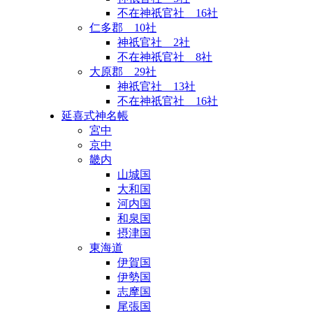
不在神祇官社 16社
仁多郡 10社
神祇官社 2社
不在神祇官社 8社
大原郡 29社
神祇官社 13社
不在神祇官社 16社
延喜式神名帳
宮中
京中
畿内
山城国
大和国
河内国
和泉国
摂津国
東海道
伊賀国
伊勢国
志摩国
尾張国