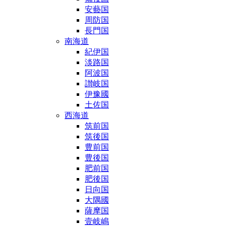
安藝国
周防国
長門国
南海道
紀伊国
淡路国
阿波国
讃岐国
伊豫國
土佐国
西海道
筑前国
筑後国
豊前国
豊後国
肥前国
肥後国
日向国
大隅國
薩摩国
壹岐嶋