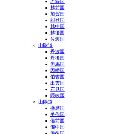
若狭国
越前国
加賀国
能登国
越中国
越後国
佐渡国
山陰道
丹波国
丹後国
但馬国
因幡国
伯耆国
出雲国
石見国
隠岐國
山陽道
播磨国
美作国
備前国
備中国
備後国