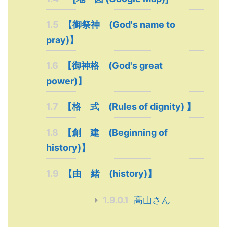
1.5
【御祭神 (God's name to
pray)】
1.6
【御神格 (God's great
power)】
1.7
【格 式 (Rules of dignity) 】
1.8
【創 建 (Beginning of
history)】
1.9
【由 緒 (history)】
1.9.0.1
高山さん