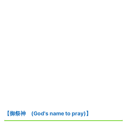
【御祭神
(God's name to pray)】