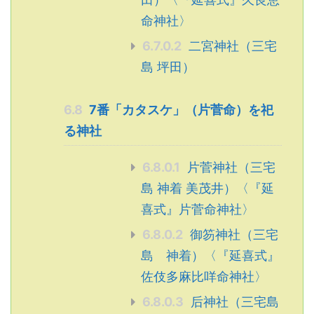
命神社〉
6.7.0.2
二宮神社（三宅
島 坪田）
6.8
7番「カタスケ」（片菅命）を祀
る神社
6.8.0.1
片菅神社（三宅
島 神着 美茂井）〈『延
喜式』片菅命神社〉
6.8.0.2
御笏神社（三宅
島 神着）〈『延喜式』
佐伎多麻比咩命神社〉
6.8.0.3
后神社（三宅島