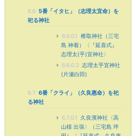
6.6
5番「イタヒ」（志理太宜命）を
祀る神社
6.6.0.1
椎取神社（三宅
島 神着）〈『延喜式』
志理太(乎)宜神社〉
6.6.0.2
志理太乎宜神社
(片瀬白田)
6.7
6番「クライ」（久良惠命）を祀
る神社
6.7.0.1
久良濱神社〈高
山様 出張〉（三宅島 坪
田）〈『延喜式』久良恵