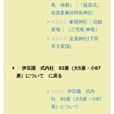
島 神着）〈『延喜式』
佐伎多麻比咩命神社〉
6.9.0.2
峯指神社〔 旧鎮
座地 〕（三宅島 神着）
6.9.0.3
走湯神社(下田
市大賀茂)
7
伊豆国 式内社 92座（大5座・小87
座）について に戻る
7.0.0.1
伊豆國 式内
社 92座（大5座・小87
座）について