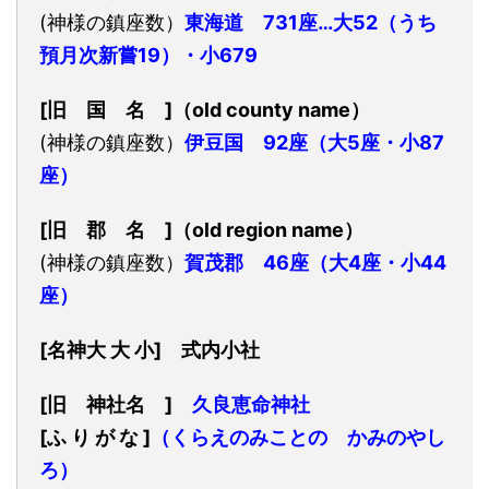
(神様の鎮座数）
東海道 731座…大52（うち
預月次新嘗19）・小679
[旧 国 名 ]（old county name）
(神様の鎮座数）
伊豆国 92座（大5座・小87
座）
[旧 郡 名 ]（old region name）
(神様の鎮座数）
賀茂郡 46座（大4座・小44
座）
[名神大 大 小] 式内小社
[旧 神社
名
]
久良恵命神社
[ふ り が な ]
（くらえのみことの かみのやし
ろ）