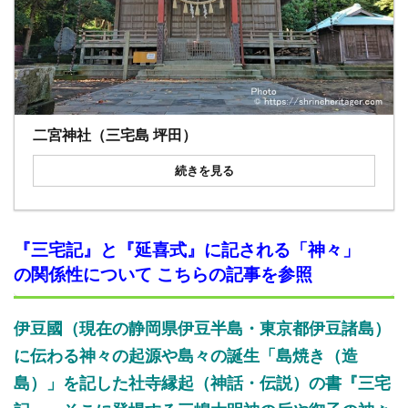
二宮神社（三宅島 坪田）
続きを見る
『三宅記』と『延喜式』に記される「神々」
の関係性について こちらの記事を参照
伊豆國（現在の静岡県伊豆半島・東京都伊豆諸島）
に伝わる神々の起源や島々の誕生「島焼き（造
島）」を記した社寺縁起（神話・伝説）の書『三宅