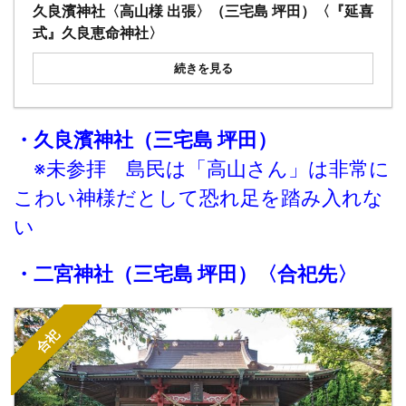
久良濱神社〈高山様 出張〉（三宅島 坪田）〈『延喜
式』久良恵命神社〉
続きを見る
・
久良
濱
神社
（
三宅島 坪田
）
※未参拝
島民は「高山さん」は非常に
こわい神様だとして恐れ足を踏み入れな
い
・
二宮神社
（
三宅島 坪田
）〈合祀先〉
合祀