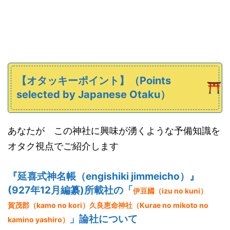
【オタッキーポイント】
（
Points
selected
by Japanese
Otaku）
あなたが この神社に興味が湧くような予備知識を
オタク視点でご紹介します
『延喜式神名帳
（engishiki jimmeicho）
』
(
927年
12月編纂)所載社の「
伊豆國（izu no kuni）
賀茂郡（kamo no kori）
久良恵命神社（Kurae no mikoto no
」論社について
kamino yashiro）