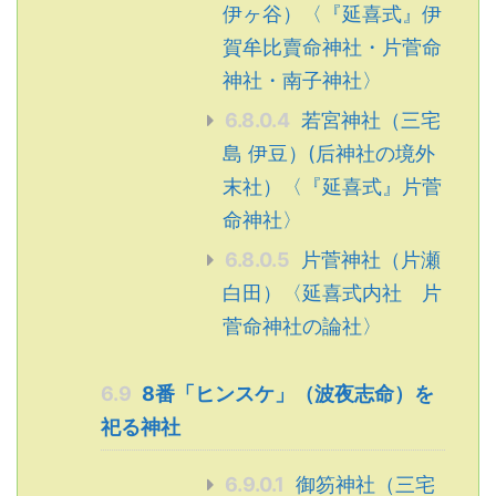
伊ヶ谷）〈『延喜式』伊
賀牟比賣命神社・片菅命
神社・南子神社〉
6.8.0.4
若宮神社（三宅
島 伊豆）(后神社の境外
末社）〈『延喜式』片菅
命神社〉
6.8.0.5
片菅神社（片瀬
白田）〈延喜式内社 片
菅命神社の論社〉
6.9
8番「ヒンスケ」（波夜志命）を
祀る神社
6.9.0.1
御笏神社（三宅