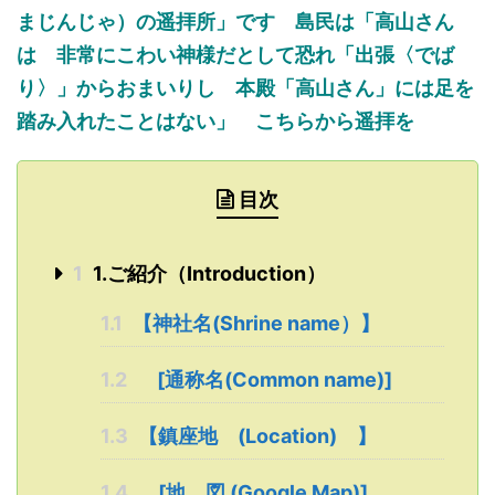
まじんじゃ）の遥拝所」です 島民は「高山さん
は 非常にこわい神様だとして恐れ「出張〈でば
り〉」からおまいりし 本殿「高山さん」には足を
踏み入れたことはない」 こちらから遥拝を
目次
1
1.ご紹介（Introduction）
1.1
【神社名(Shrine name）】
1.2
[通称名(Common name)]
1.3
【鎮座地 (Location) 】
1.4
[地 図 (Google Map)]