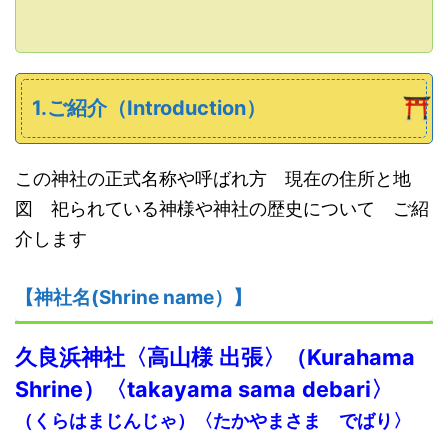
1.ご紹介（Introduction）
この神社の正式名称や呼ばれ方 現在の住所と地
図 祀られている神様や神社の歴史について ご紹
介します
【神社名
(S
hrine name
）
】
久良
浜
神社
〈
高山様
出張
〉
（
K
urahama
Shrine）
〈
takayama sama
debari
〉
（
くらはまじんじゃ
）
〈たかやまさま でばり〉