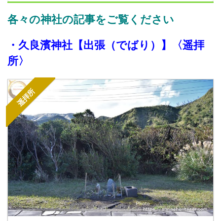
各々の神社の記事をご覧ください
・
久良
濱
神社【出張（でばり）】
〈遥拝
所〉
遥拝所