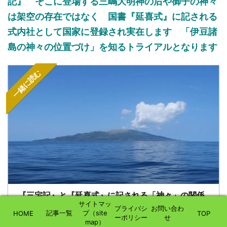
記』 そこに登場する三嶋大明神の后や御子の神々
は架空の存在ではなく 国書『延喜式』に記される
式内社として国家に登録され実在します 「伊豆諸
島の神々の位置づけ」を知るトライアルとなります
一緒に読む
『三宅記』と『延喜式』に記される「神々」の関係
サイトマッ
性について
プライバシ
お問い合わ
記事一覧
プ（site
HOME
TOP
ーポリシー
せ
map）