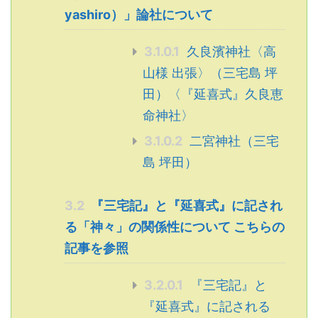
yashiro）」論社について
3.1.0.1
久良濱神社〈高
山様 出張〉（三宅島 坪
田）〈『延喜式』久良恵
命神社〉
3.1.0.2
二宮神社（三宅
島 坪田）
3.2
『三宅記』と『延喜式』に記され
る「神々」の関係性について こちらの
記事を参照
3.2.0.1
『三宅記』と
『延喜式』に記される