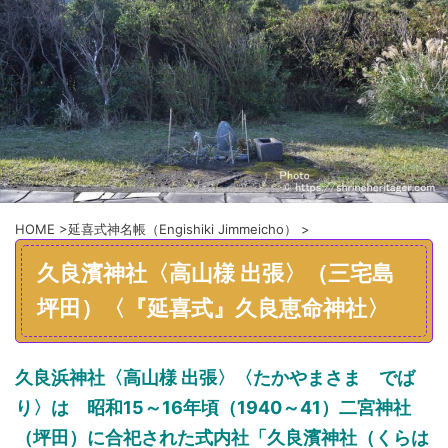
HOME
>
延喜式神名帳（Engishiki Jimmeicho）
>
久良濱神社〈高山様 出張〉（三宅島
坪田）〈『延喜式』久良恵命神社〉
久良浜神社〈高山様 出張〉〈たかやまさま でば
り〉は 昭和15～16年頃（1940～41）二宮神社
（坪田）に合祀された式内社「久良濱神社（くらは