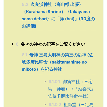
5.2
久良浜神社〈高山様 出張〉
（Kurahama Shrine）〈takayama
sama debari〉に「拝 (hai)」(90度の
お辞儀)
6
各々の神社の記事をご覧ください
6.1
母神 三島大明神の第三の后神 (佐
岐多麻比咩命（sakitamahime no
mikoto）を祀る神社
6.1.0.1
御笏神社（三宅
島 神着）〈『延喜式』
佐伎多麻比咩命神社〉
6.1.0.2
祖師堂（三宅島