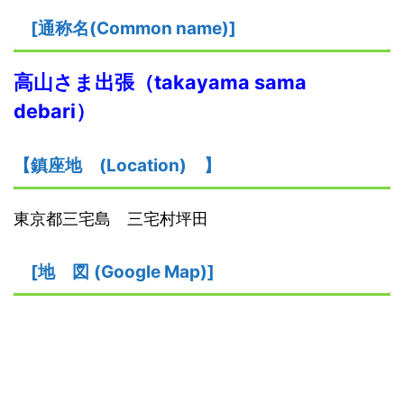
[
通称名(Common name)
]
高山さま
出張
（takayama sama
debari）
【鎮座地
(
L
ocation)
】
東京都三宅島 三宅村坪田
[
地
図
(Google Map)
]