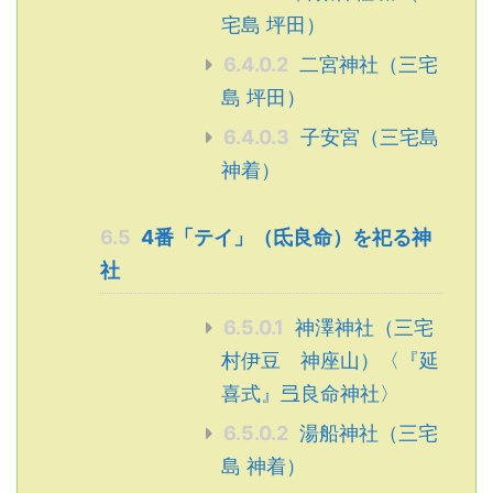
宅島 坪田）
6.4.0.2
二宮神社（三宅
島 坪田）
6.4.0.3
子安宮（三宅島
神着）
6.5
4番「テイ」（氐良命）を祀る神
社
6.5.0.1
神澤神社（三宅
村伊豆 神座山）〈『延
喜式』弖良命神社〉
6.5.0.2
湯船神社（三宅
島 神着）