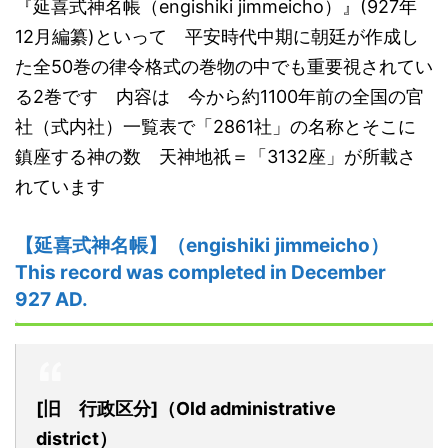
『延喜式神名帳（engishiki jimmeicho）』(927年
12月編纂)といって 平安時代中期に朝廷が作成し
た全50巻の律令格式の巻物の中でも重要視されてい
る2巻です 内容は 今から約1100年前の全国の官
社（式内社）一覧表で「2861社」の名称とそこに
鎮座する神の数 天神地祇＝「3132座」が所載さ
れています
【
延喜式神名帳
】（
engishiki
jimmeicho
）
This record was completed in December
927 AD.
[旧 行政区分]（Old administrative
district）