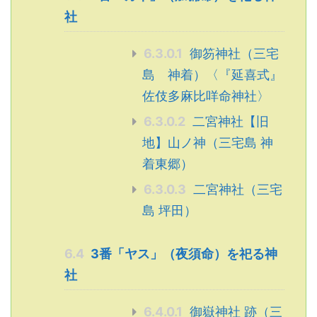
社
6.3.0.1
御笏神社（三宅
島 神着）〈『延喜式』
佐伎多麻比咩命神社〉
6.3.0.2
二宮神社【旧
地】山ノ神（三宅島 神
着東郷）
6.3.0.3
二宮神社（三宅
島 坪田）
6.4
3番「ヤス」（夜須命）を祀る神
社
6.4.0.1
御嶽神社 跡（三