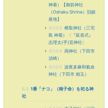
神着）【御笏神社
（Oshaku Shrine）旧鎮
座地】
6.1.0.3
椎取神社（三宅
島 神着）〈『延喜式』
志理太(乎)宜神社〉
6.1.0.4
両神社（下田市
須崎）
6.1.0.5
波夜多麻和氣命
神社（下田市 相玉）
6.2
1番「ナコ」（南子命）を祀る神
社