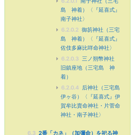
6.2.0.1
南子神社（三宅
島 神着）〈『延喜式』
南子神社〉
6.2.0.2
御笏神社（三宅
島 神着）〈『延喜式』
佐伎多麻比咩命神社〉
6.2.0.3
三ノ朔幣神社
旧鎮座地（三宅島 神
着）
6.2.0.4
后神社（三宅島
伊ヶ谷）〈『延喜式』伊
賀牟比賣命神社・片菅命
神社・南子神社〉
6.3
2番「カネ」（加彌命）を祀る神