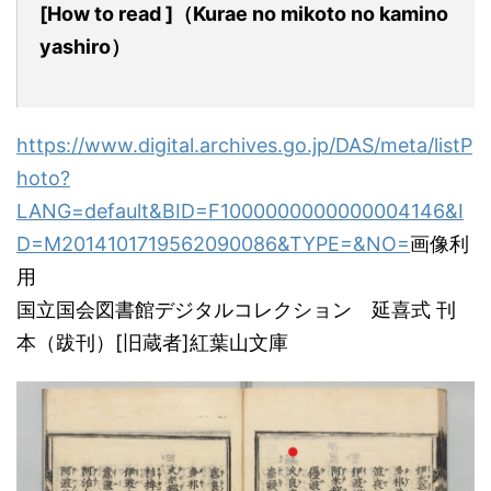
[H
ow to read
]
（
K
urae no mikoto no kamino
yashiro）
https://www.digital.archives.go.jp/DAS/meta/listP
hoto?
LANG=default&BID=F1000000000000004146&I
D=M2014101719562090086&TYPE=&NO=
画像利
用
国立国会図書館デジタルコレクション 延喜式 刊
本（跋刊）[旧蔵者]紅葉山文庫