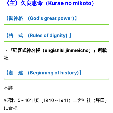
《主》
久良恵命
（
K
urae no mikoto）
【御神格
(God's great power)】
【格
式
(Rules of dignity)
】
・
『延喜式神名帳
（engishiki jimmeicho）
』
所載
社
【創
建
(Beginning of history)】
不詳
※昭和15～16年頃（1940～1941）二宮神社（坪田）
に合祀