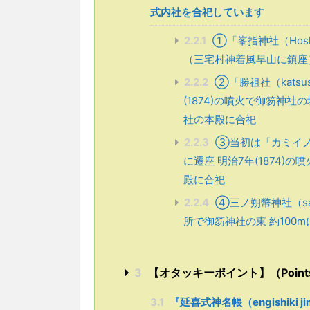
式内社を合祀しています
2.2.1
①「峯指神社（Hoshi
（三宅村神着風早山に鎮座
2.2.2
➁「勝祖社（katsus
(1874)の噴火で御笏神
社の本殿に合祀
2.2.3
➂当初は「カミイノ
に遷座 明治7年(1874
殿に合祀
2.2.4
④三ノ朔幣神社（san n
所で御笏神社の東 約100
3
【オタッキーポイント】（Points sel
3.1
『延喜式神名帳（engishiki 