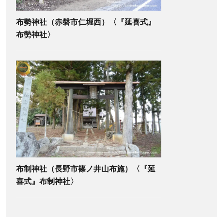
布勢神社（赤磐市仁堀西）〈『延喜式』
布勢神社〉
布制神社（長野市篠ノ井山布施）〈『延
喜式』布制神社〉