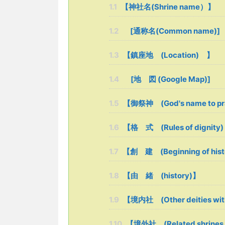
1.1
【神社名(Shrine name）】
1.2
[通称名(Common name)]
1.3
【鎮座地 (Location) 】
1.4
[地 図 (Google Map)]
1.5
【御祭神 (God's name to p
1.6
【格 式 (Rules of dignity)
1.7
【創 建 (Beginning of hist
1.8
【由 緒 (history)】
1.9
【境内社 (Other deities with
1.10
【境外社 (Related shrines ou