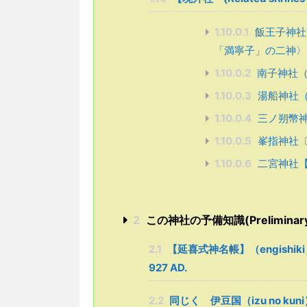
1.10.0.1
飯王子神社
「満寧子」の二神〉
1.10.0.2
南子神社（
1.10.0.3
湯船神社（
1.10.0.4
三ノ朔幣
1.10.0.5
峯指神社〔
1.10.0.6
二宮神社【
2
この神社の予備知識(Preliminary kn
2.1
【延喜式神名帳】（engishiki jimm
927 AD.
2.2
同じく 伊豆国（izu no kun