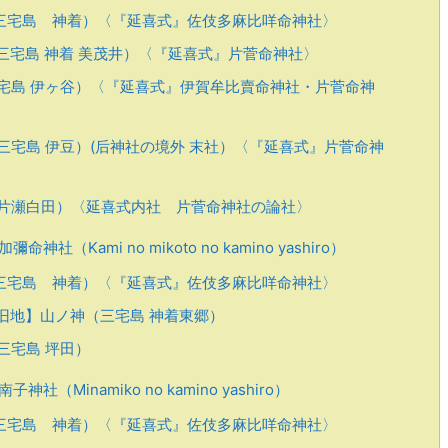
三宅島 神着）〈『延喜式』佐伎多麻比咩命神社〉
三宅島 神着 美茂井）〈『延喜式』片菅命神社〉
宅島 伊ヶ谷）〈『延喜式』伊賀牟比賣命神社・片菅命神
三宅島 伊豆）(后神社の境外 末社）〈『延喜式』片菅命神
片瀬白田）〈延喜式内社 片菅命神社の論社〉
神社（Kami no mikoto no kamino yashiro）
三宅島 神着）〈『延喜式』佐伎多麻比咩命神社〉
旧地】山ノ神（三宅島 神着東郷）
三宅島 坪田）
子神社（Minamiko no kamino yashiro）
三宅島 神着）〈『延喜式』佐伎多麻比咩命神社〉