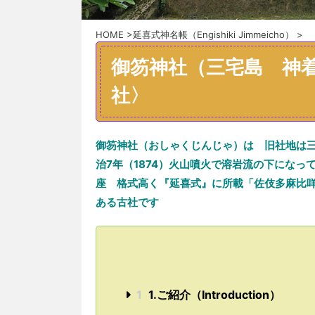
HOME
>
延喜式神名帳（Engishiki Jimmeicho）
>
御笏神社（三宅島 神
社〉
御笏神社（おしゃくじんじゃ）は 旧社地は三
治7年（1874）火山噴火で溶岩流の下になっ
座 格式高く『延喜式』に所載「佐伎多麻比
ある古社です
1
1.ご紹介（Introduction）