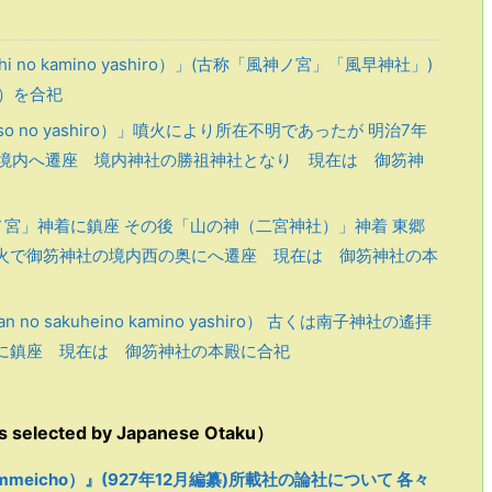
 no kamino yashiro）」(古称「風神ノ宮」「風早神社」)
）を合祀
o no yashiro）」噴火により所在不明であったが 明治7年
社の境内へ遷座 境内神社の勝祖神社となり 現在は 御笏神
宮」神着に鎮座 その後「山の神（二宮神社）」神着 東郷
)の噴火で御笏神社の境内西の奥にへ遷座 現在は 御笏神社の本
o sakuheino kamino yashiro） 古くは南子神社の遙拝
mに鎮座 現在は 御笏神社の本殿に合祀
ected by Japanese Otaku）
jimmeicho）』(927年12月編纂)所載社の論社について 各々