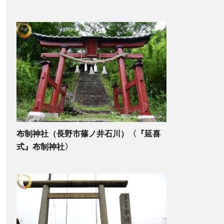
布制神社（長野市篠ノ井石川）〈『延喜
式』布制神社〉