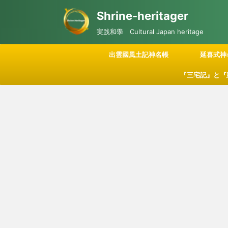
Shrine-heritager
実践和學 Cultural Japan heritage
出雲國風土記神名帳
延喜式神
『三宅記』と『
記される「神々
につい