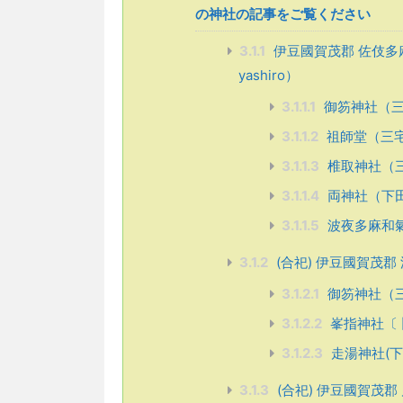
の神社の記事をご覧ください
3.1.1
伊豆國賀茂郡 佐伎多麻比咩命
yashiro）
3.1.1.1
御笏神社（三
3.1.1.2
祖師堂（三宅島
3.1.1.3
椎取神社（三
3.1.1.4
両神社（下
3.1.1.5
波夜多麻和氣
3.1.2
(合祀) 伊豆國賀茂郡 波夜志
3.1.2.1
御笏神社（
3.1.2.2
峯指神社〔 
3.1.2.3
走湯神社(下
3.1.3
(合祀) 伊豆國賀茂郡 片菅命