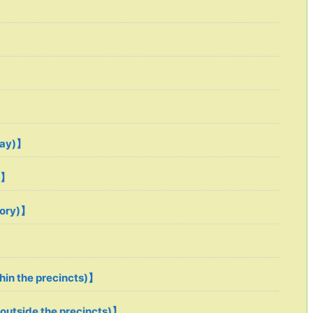
ray)】
 】
ory)】
in the precincts)】
tside the precincts)】