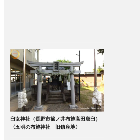
臼女神社（長野市篠ノ井布施高田唐臼）
〈五明の布施神社 旧鎮座地〉