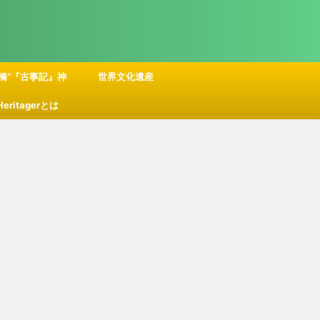
橋”『古事記』神
世界文化遺産
 Heritagerとは
話の舞台