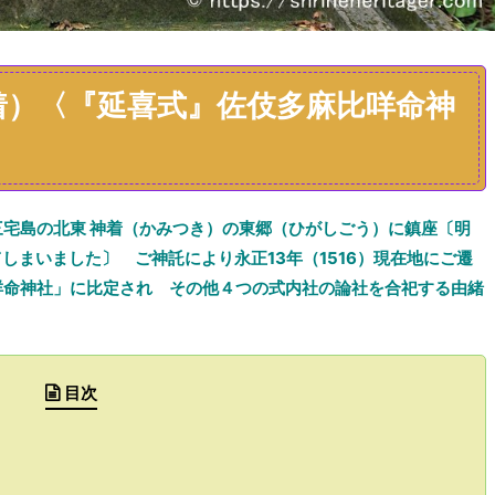
着）〈『延喜式』佐伎多麻比咩命神
宅島の北東 神着（かみつき）の東郷（ひがしごう）に鎮座〔明
てしまいました〕 ご神託により永正13年（1516）現在地にご遷
咩命神社」に比定され その他４つの式内社の論社を合祀する由緒
目次