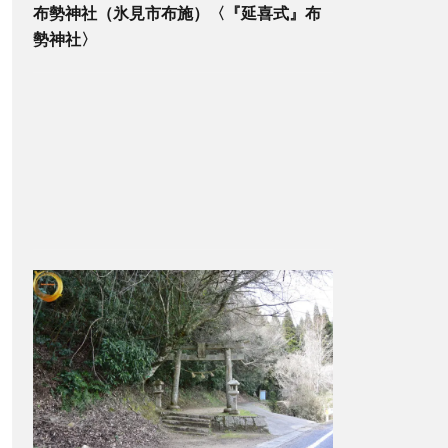
布勢神社（氷見市布施）〈『延喜式』布
勢神社〉