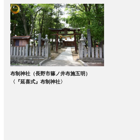
布制神社（長野市篠ノ井布施五明）
〈『延喜式』布制神社〉