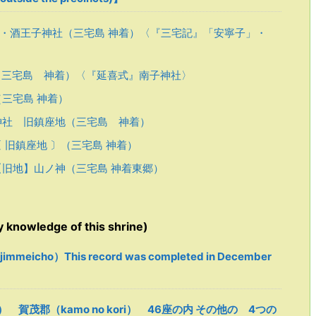
・酒王子神社（三宅島 神着）〈『三宅記』「安寧子」・
三宅島 神着）〈『延喜式』南子神社〉
三宅島 神着）
神社 旧鎮座地（三宅島 神着）
 旧鎮座地 〕（三宅島 神着）
旧地】山ノ神（三宅島 神着東郷）
owledge of this shrine)
eicho）This record was completed in December
i） 賀茂郡（kamo no kori） 46座の内 その他の 4つの