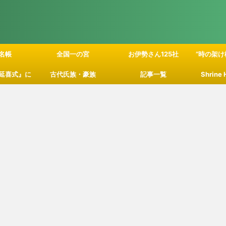
名帳
全国一の宮
お伊勢さん125社
”時の架け
延喜式』に
古代氏族・豪族
記事一覧
Shrine
」の関係性
て