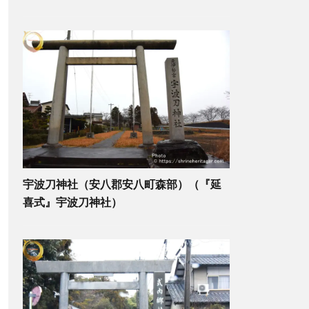
宇波刀神社（安八郡安八町森部）（『延
喜式』宇波刀神社）