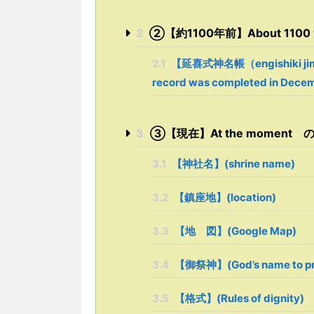
2
➁【約1100年前】About 1100 y
2.1
【延喜式神名帳（engishiki jimm
record was completed in Dece
3
➂【現在】At the moment の【論社
3.1
【神社名】(shrine name)
3.2
【鎮座地】(location)
3.3
【地 図】(Google Map)
3.4
【御祭神】(God’s name to pr
3.5
【格式】(Rules of dignity)