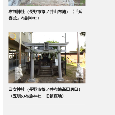
布制神社（長野市篠ノ井山布施）〈『延
喜式』布制神社〉
臼女神社（長野市篠ノ井布施高田唐臼）
〈五明の布施神社 旧鎮座地〉