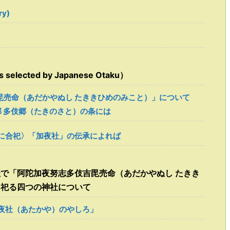
ry)
ected by Japanese Otaku）
毘売命（あだかやぬし たききひめのみこと）」について
郡 多伎郷（たきのさと）の条には
に合祀〉「加夜社」の伝承によれば
載社で「阿陀加夜努志多伎吉毘売命（あだかやぬし たきき
て祀る四つの神社について
夜社（あたかや）のやしろ」