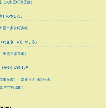
社（東出雲町出雲郷）
き）のやしろ」
出雲市多伎町多岐）
（たきき の）やしろ」
（出雲市多伎町）
 （かや）のやしろ」
伎町多岐）〈加夜社の旧鎮座地〉
出雲市稗原町）
rine)