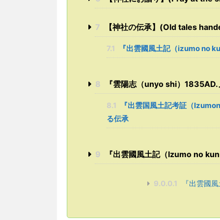
7
【神社の伝承】(Old tales handed
7.1
『出雲國風土記（izumo no ku
8
『雲陽志（unyo shi）1835
8.1
『出雲国風土記考証（Izumonok
る伝承
9
『出雲國風土記（Izumo no kun
9.0.0.1
『出雲國風土記