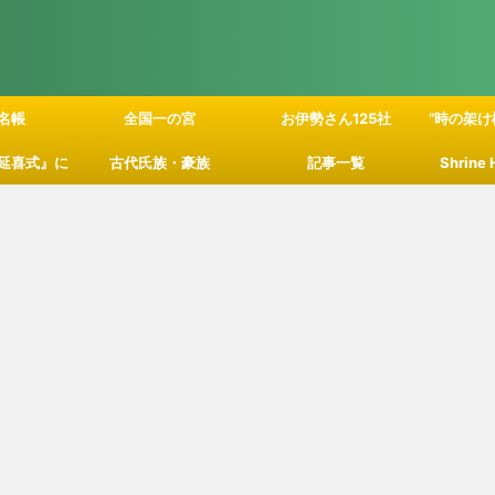
名帳
全国一の宮
お伊勢さん125社
”時の架け
延喜式』に
古代氏族・豪族
記事一覧
Shrine
」の関係性
て