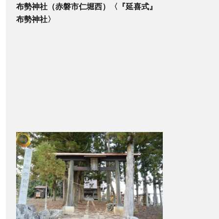
布勢神社（赤磐市仁堀西）〈『延喜式』
布勢神社〉