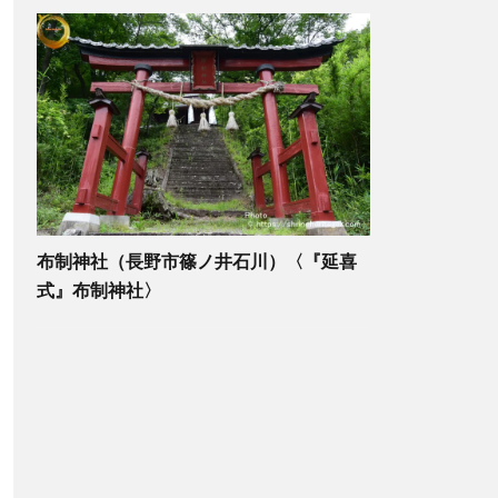
布制神社（長野市篠ノ井石川）〈『延喜
式』布制神社〉