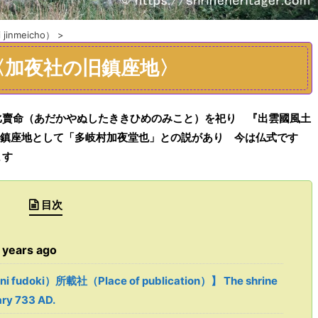
jinmeicho）
>
〈加夜社の旧鎮座地〉
比賣命（あだかやぬしたききひめのみこと）
を
祀り
『
出雲
國
風土
鎮座地として
「多岐村加夜堂也」
との説があり 今は仏式です
ます
目次
ears ago
udoki）所載社（Place of publication）】 The shrine
ary 733 AD.