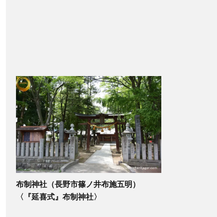
布制神社（長野市篠ノ井布施五明）
〈『延喜式』布制神社〉