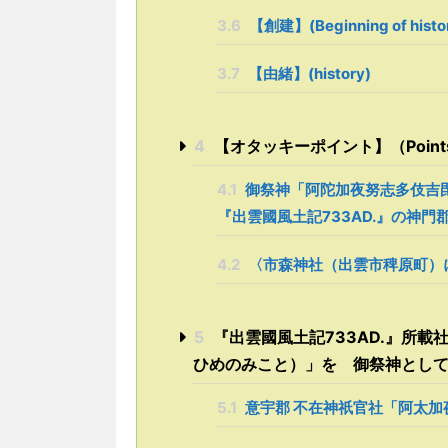
3.6
【創建】(Beginning of histo
3.7
【由緒】(history)
4
【オタッキーポイント】（Points sel
4.1
御祭神「阿陀加夜努志多伎吉
『出雲國風土記733AD.』の神門
4.2
〈市森神社（出雲市稗原町）
5
『出雲國風土記733AD.』所
ひめのみこと）」を 御祭神とし
5.1
意宇郡 不在神祇官社「阿太加