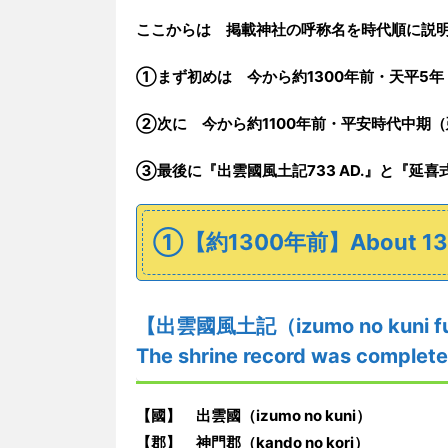
ここからは 掲載神社の呼称名を時代順に説
①まず初めは
今から
約1300年前・
天平5年
➁次に
今から
約1100年前・
平安時代中期（
➂最後に
『
出雲
國
風土記
733
AD.
』と
『延喜
①【約1300年前】About 1300
【
出雲
國
風土記
（izumo no kuni 
The shrine record was complete
【國】 出雲國（izumo no kuni）
【郡】 神門郡（kando no kori）