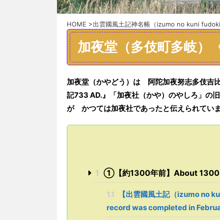
HOME
>
出雲國風土記神名帳（izumo no kuni fudoki 
加夜堂（多伎町多岐）
加夜堂（かやどう）は
阿陀加夜努志多伎吉
記
733
AD.
』「
加夜社（かや）のやしろ
」
の
旧
が かつては
加夜社であったと伝えられてい
1
①【約1300年前】About 1300 y
1.1
【出雲國風土記（izumo no kuni f
record was completed in Febru