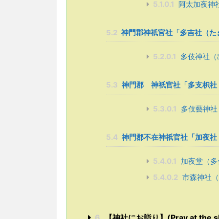
5.1.0.1
阿太加夜神
5.2
神門郡神祇官社「多吉社（た
5.2.0.1
多伎神社（
5.3
神門郡 神祇官社「多支枳社
5.3.0.1
多伎藝神社
5.4
神門郡不在神祇官社「加夜社
5.4.0.1
加夜堂（多
5.4.0.2
市森神社（
6
【神社にお詣り】(Pray at the sh