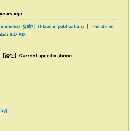
ears ago
eicho）所載社（Place of publication）】 The shrine
mber 927 AD.
】Current specific shrine
ay)