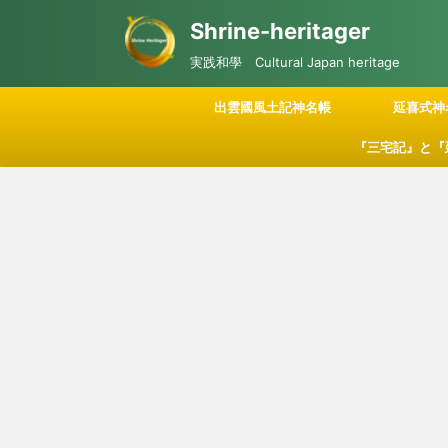
Shrine-heritager
実践和學 Cultural Japan heritage
出雲國風土記神名帳
延喜式神
『三宅記』と『
記される「神々
につい