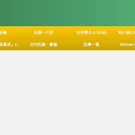
名帳
全国一の宮
お伊勢さん125社
”時の架け
延喜式』に
古代氏族・豪族
記事一覧
Shrine
」の関係性
て