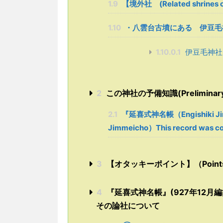
1.9
【境外社 (Related shrines ou
1.10
・八雲台古墳にある 伊豆毛
1.10.0.1
伊豆毛神社
2
この神社の予備知識(Preliminary kn
2.1
『延喜式神名帳（Engishiki Ji
Jimmeicho）This record was co
3
【オタッキーポイント】（Points sel
4
『延喜式神名帳』(927年12月
その論社について