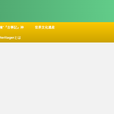
橋”『古事記』神
世界文化遺産
 Heritagerとは
話の舞台