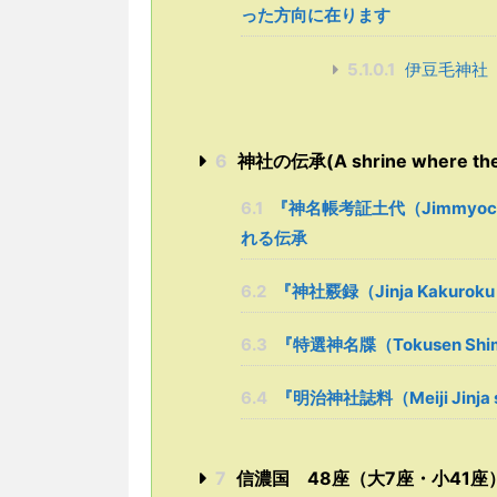
った方向に在ります
5.1.0.1
伊豆毛神社
6
神社の伝承(A shrine where the l
6.1
『神名帳考証土代（Jimmyoch
れる伝承
6.2
『神社覈録（Jinja Kaku
6.3
『特選神名牒（Tokusen S
6.4
『明治神社誌料（Meiji Jinj
7
信濃国 48座（大7座・小41座