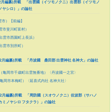
12月編纂)所載 「出雲國（イツモノクニ）出雲郡（イツモノ
ノヤシロ）」の論社
雲市）【前編】
雲市斐川町富村）
出雲市西園町上長浜）
出雲市別所町）
12月編纂)所載 「丹波國 桑田郡 出雲神社 名神大」の論社
（亀岡市千歳町出雲無番地）〈丹波國一之宮〉
亀岡市本梅町）〈延喜式内社 名神大社〉
12月編纂)所載 「周防國（スオウノクニ）佐波郡（サハノ
カミノヤシロ フタクラ）」の論社