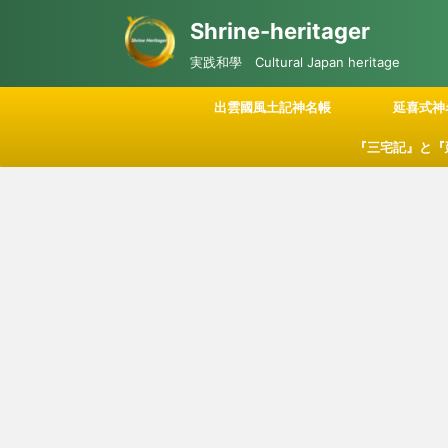
Shrine-heritager
実践和學 Cultural Japan heritage
出雲國風土記神名帳
延喜式神
『三宅記』と『
記される「神々
につい