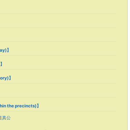
ray)】
 】
tory)】
in the precincts)】
道真公