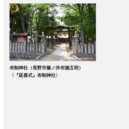
布制神社（長野市篠ノ井布施五明）
〈『延喜式』布制神社〉