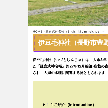
HOME
>
延喜式神名帳（Engishiki Jimmeicho）
>
伊豆毛神社（長野市豊
伊豆毛神社（いづもじんじゃ）
は
大永3
年
た
『延喜式神名帳』(927年12月編纂)所載
の
され 大湖の水理に関連する神ともされます
1
1.ご紹介（Introduction）