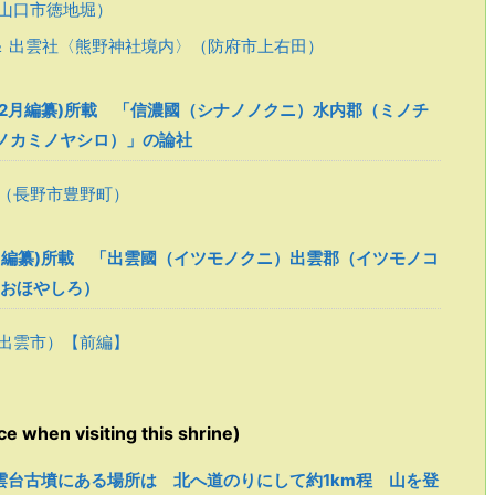
山口市徳地堀）
＆ 出雲社〈熊野神社境内〉（防府市上右田）
12月編纂)所載 「信濃國（シナノノクニ）水内郡（ミノチ
ノカミノヤシロ）」の論社
（長野市豊野町）
2月編纂)所載 「出雲國（イツモノクニ）出雲郡（イツモノコ
 おほやしろ）
出雲市）【前編】
hen visiting this shrine)
台古墳にある場所は 北へ道のりにして約1km程 山を登