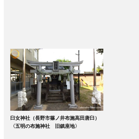
臼女神社（長野市篠ノ井布施高田唐臼）
〈五明の布施神社 旧鎮座地〉