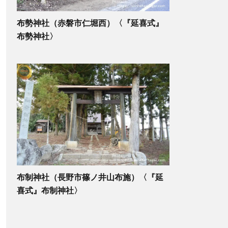
布勢神社（赤磐市仁堀西）〈『延喜式』
布勢神社〉
布制神社（長野市篠ノ井山布施）〈『延
喜式』布制神社〉