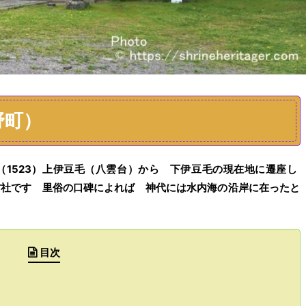
野町）
（
1523
）
上伊豆毛（八雲台）
から
下伊豆毛の現在地に遷座し
古社です
里俗の
口碑によれば
神代には
水内海の沿岸に在ったと
目次