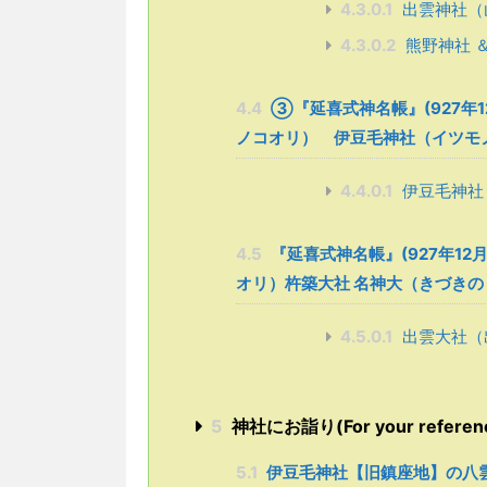
4.3.0.1
出雲神社（
4.3.0.2
熊野神社 
4.4
➂『延喜式神名帳』(927年
ノコオリ） 伊豆毛神社（イツモ
4.4.0.1
伊豆毛神社
4.5
『延喜式神名帳』(927年1
オリ）杵築大社 名神大（きづきの
4.5.0.1
出雲大社（
5
神社にお詣り(For your reference w
5.1
伊豆毛神社【旧鎮座地】の八雲