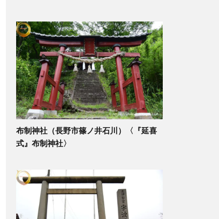
布制神社（長野市篠ノ井石川）〈『延喜
式』布制神社〉