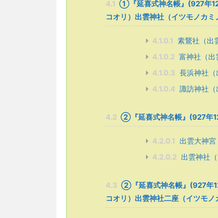
4.1
①『延喜式神名帳』(927年
コオリ）出雲神社（イツモノカミ
4.1.0.1
素鵞社（出
4.1.0.2
富神社（出
4.1.0.3
長浜神社（
4.1.0.4
諏訪神社（
4.2
➁『延喜式神名帳』(927年
4.2.0.1
出雲大神宮
4.2.0.2
出雲神社（
4.3
➁『延喜式神名帳』(927年
コオリ）出雲神社二座（イツモノ