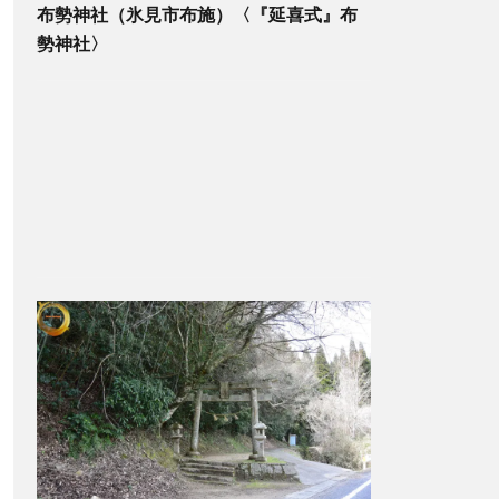
布勢神社（氷見市布施）〈『延喜式』布
勢神社〉