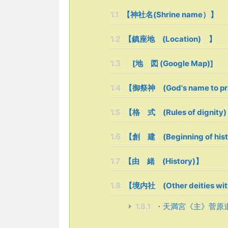
1.1
【神社名(Shrine name）】
1.2
【鎮座地 (Location) 】
1.3
[地 図 (Google Map)]
1.4
【御祭神 (God's name to p
1.5
【格 式 (Rules of dignity)
1.6
【創 建 (Beginning of his
1.7
【由 緒 (History)】
1.8
【境内社 (Other deities with
1.8.1
・天満宮《主》菅原