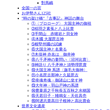
對馬嶋
全国一の宮
お伊勢さん125社
”時の架け橋”『古事記』神話の舞台
①〈プロローグ〉 大国主神の御祖
➁稲羽之素菟と八上比賣
➂手間山 赤猪岩と貝女神
④木國 大屋毘古神
➄根堅州國の試練
⑥大国主神と名乗る
➆木俣神 亦名は 御井神
⑧八千矛神の妻問い〈沼河比賣〉
➈神語り 八千矛神と須勢理毘賣
⑩大国主神 系譜〈迦毛大御神〉
⑪小名毘古那神と久延毘古
⑫幸魂奇魂・御諸山に坐す神
⑬大年神・羽山戸神の系譜
⑭豊葦原之千秋長五百秋之水穂国
⑮天若日子・雉鳴女・天佐具売
⑯阿遅志貴高日子根神と高比賣命
世界文化遺産