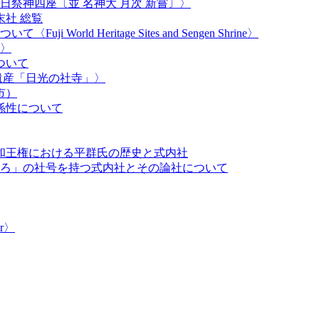
祭神四座〔並 名神大 月次 新嘗〕〉
社 総覧
orld Heritage Sites and Sengen Shrine〉
〉
ついて
遺産「日光の社寺」〉
市）
係性について
大和王権における平群氏の歴史と式内社
ろ」の社号を持つ式内社とその論社について
r​〉