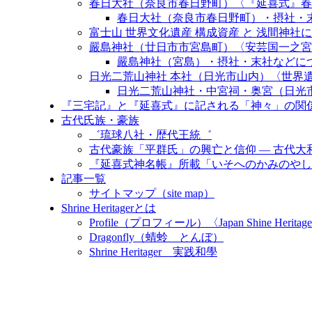
春日大社（奈良市春日野町）〈『延喜式』春日
春日大社（奈良市春日野町）・摂社・末
富士山 世界文化遺産 構成資産 と 浅間神社について〈Fuji W
嚴島神社（廿日市市宮島町）〈安芸国一之宮
嚴島神社（宮島）・摂社・末社などに
日光二荒山神社 本社（日光市山内）〈世界
日光二荒山神社・中宮祠・奥宮（日光
『三宅記』と『延喜式』に記される「神々」の関
古代氏族・豪族
゛琉球八社・歴代王統゛
古代豪族「平群氏」の興亡と信仰 ― 古代
『延喜式神名帳』所載「いそへのかみのやし
記事一覧
サイトマップ（site map）
Shrine Heritagerとは
Profile（プロフィール）〈Japan Shine Heritage
Dragonfly（蜻蛉 とんぼ）
Shrine Heritager 実践和學