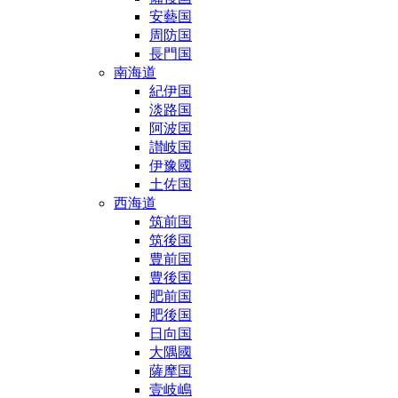
安藝国
周防国
長門国
南海道
紀伊国
淡路国
阿波国
讃岐国
伊豫國
土佐国
西海道
筑前国
筑後国
豊前国
豊後国
肥前国
肥後国
日向国
大隅國
薩摩国
壹岐嶋