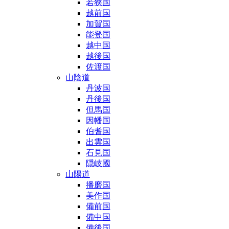
若狭国
越前国
加賀国
能登国
越中国
越後国
佐渡国
山陰道
丹波国
丹後国
但馬国
因幡国
伯耆国
出雲国
石見国
隠岐國
山陽道
播磨国
美作国
備前国
備中国
備後国