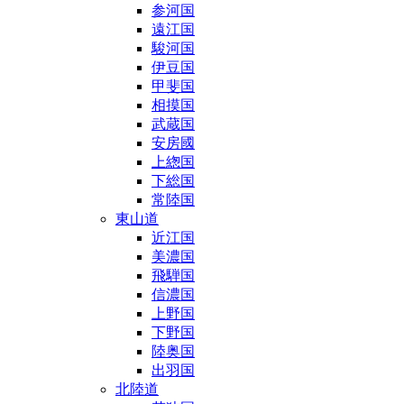
参河国
遠江国
駿河国
伊豆国
甲斐国
相摸国
武蔵国
安房國
上緫国
下総国
常陸国
東山道
近江国
美濃国
飛騨国
信濃国
上野国
下野国
陸奥国
出羽国
北陸道