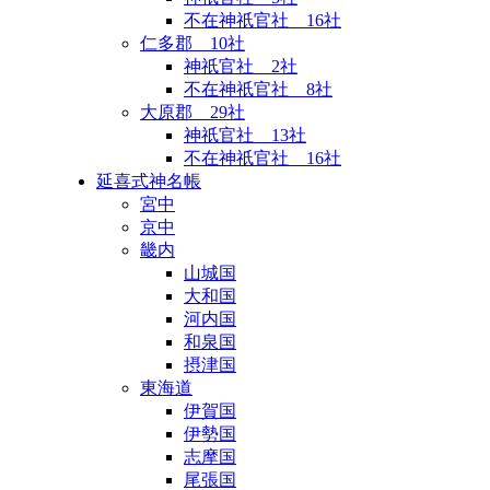
不在神祇官社 16社
仁多郡 10社
神祇官社 2社
不在神祇官社 8社
大原郡 29社
神祇官社 13社
不在神祇官社 16社
延喜式神名帳
宮中
京中
畿内
山城国
大和国
河内国
和泉国
摂津国
東海道
伊賀国
伊勢国
志摩国
尾張国