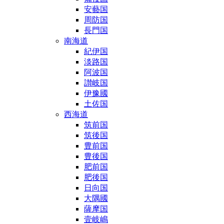
安藝国
周防国
長門国
南海道
紀伊国
淡路国
阿波国
讃岐国
伊豫國
土佐国
西海道
筑前国
筑後国
豊前国
豊後国
肥前国
肥後国
日向国
大隅國
薩摩国
壹岐嶋