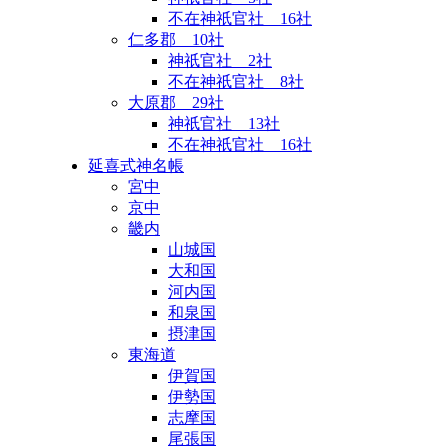
不在神祇官社 16社
仁多郡 10社
神祇官社 2社
不在神祇官社 8社
大原郡 29社
神祇官社 13社
不在神祇官社 16社
延喜式神名帳
宮中
京中
畿内
山城国
大和国
河内国
和泉国
摂津国
東海道
伊賀国
伊勢国
志摩国
尾張国