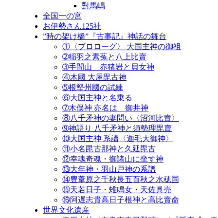
對馬嶋
全国一の宮
お伊勢さん125社
”時の架け橋”『古事記』神話の舞台
①〈プロローグ〉 大国主神の御祖
➁稲羽之素菟と八上比賣
➂手間山 赤猪岩と貝女神
④木國 大屋毘古神
➄根堅州國の試練
⑥大国主神と名乗る
➆木俣神 亦名は 御井神
⑧八千矛神の妻問い〈沼河比賣〉
➈神語り 八千矛神と須勢理毘賣
⑩大国主神 系譜〈迦毛大御神〉
⑪小名毘古那神と久延毘古
⑫幸魂奇魂・御諸山に坐す神
⑬大年神・羽山戸神の系譜
⑭豊葦原之千秋長五百秋之水穂国
⑮天若日子・雉鳴女・天佐具売
⑯阿遅志貴高日子根神と高比賣命
世界文化遺産