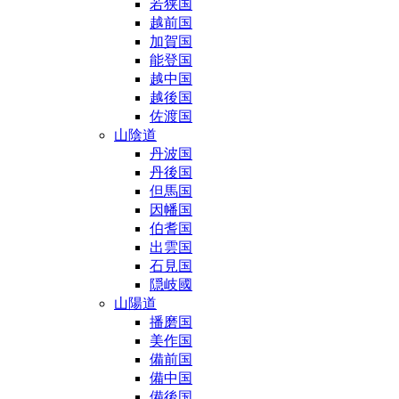
若狭国
越前国
加賀国
能登国
越中国
越後国
佐渡国
山陰道
丹波国
丹後国
但馬国
因幡国
伯耆国
出雲国
石見国
隠岐國
山陽道
播磨国
美作国
備前国
備中国
備後国