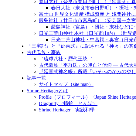
春日大社（奈良市春日野町）〈『延喜式』春日
春日大社（奈良市春日野町）・摂社・末
富士山 世界文化遺産 構成資産 と 浅間神社について〈Fuji W
嚴島神社（廿日市市宮島町）〈安芸国一之宮
嚴島神社（宮島）・摂社・末社などに
日光二荒山神社 本社（日光市山内）〈世界
日光二荒山神社・中宮祠・奥宮（日光
『三宅記』と『延喜式』に記される「神々」の関
古代氏族・豪族
゛琉球八社・歴代王統゛
古代豪族「平群氏」の興亡と信仰 ― 古代
『延喜式神名帳』所載「いそへのかみのやし
記事一覧
サイトマップ（site map）
Shrine Heritagerとは
Profile（プロフィール）〈Japan Shine Heritage
Dragonfly（蜻蛉 とんぼ）
Shrine Heritager 実践和學