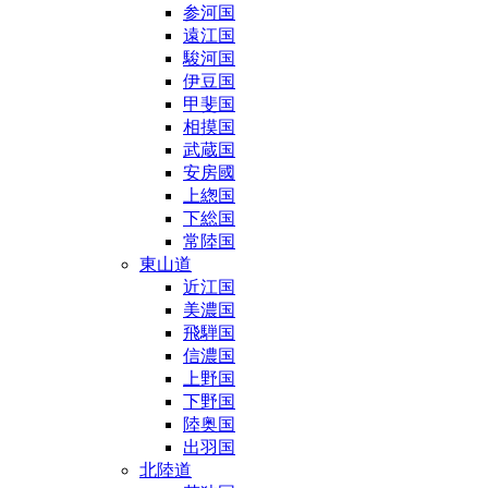
参河国
遠江国
駿河国
伊豆国
甲斐国
相摸国
武蔵国
安房國
上緫国
下総国
常陸国
東山道
近江国
美濃国
飛騨国
信濃国
上野国
下野国
陸奥国
出羽国
北陸道