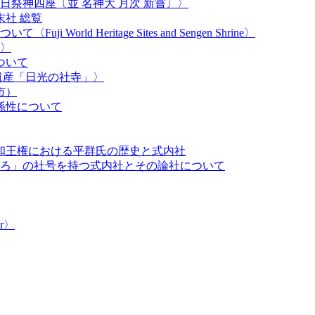
祭神四座〔並 名神大 月次 新嘗〕〉
社 総覧
orld Heritage Sites and Sengen Shrine〉
〉
ついて
遺産「日光の社寺」〉
市）
係性について
大和王権における平群氏の歴史と式内社
ろ」の社号を持つ式内社とその論社について
r​〉