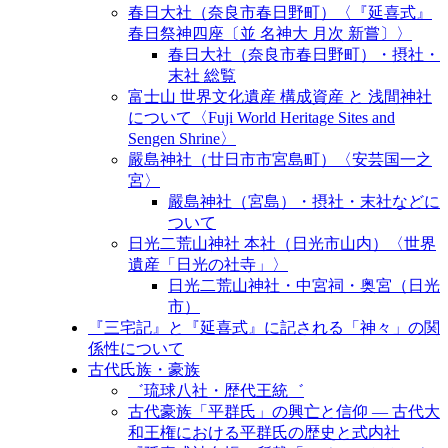
春日大社（奈良市春日野町）〈『延喜式』
春日祭神四座〔並 名神大 月次 新嘗〕〉
春日大社（奈良市春日野町）・摂社・
末社 総覧
富士山 世界文化遺産 構成資産 と 浅間神社
について〈Fuji World Heritage Sites and
Sengen Shrine〉
嚴島神社（廿日市市宮島町）〈安芸国一之
宮〉
嚴島神社（宮島）・摂社・末社などに
ついて
日光二荒山神社 本社（日光市山内）〈世界
遺産「日光の社寺」〉
日光二荒山神社・中宮祠・奥宮（日光
市）
『三宅記』と『延喜式』に記される「神々」の関
係性について
古代氏族・豪族
゛琉球八社・歴代王統゛
古代豪族「平群氏」の興亡と信仰 ― 古代大
和王権における平群氏の歴史と式内社