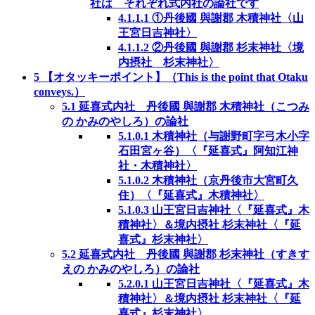
社は それぞれ式内社の論社です
4.1.1.1
①丹後國 與謝郡 木積神社〈山
王宮日吉神社〉
4.1.1.2
②丹後國 與謝郡 杉末神社〈境
内摂社 杉末神社〉
5
【オタッキーポイント】（This is the point that Otaku
conveys.）
5.1
延喜式内社 丹後國 與謝郡 木積神社（こつみ
の かみのやしろ）の論社
5.1.0.1
木積神社（与謝野町字弓木小字
石田宮ヶ谷）〈『延喜式』阿知江神
社・木積神社〉
5.1.0.2
木積神社（京丹後市大宮町久
住）〈『延喜式』木積神社〉
5.1.0.3
山王宮日吉神社〈『延喜式』木
積神社〉＆境内摂社 杉末神社〈『延
喜式』杉末神社〉
5.2
延喜式内社 丹後國 與謝郡 杉末神社（すきす
えの かみのやしろ）の論社
5.2.0.1
山王宮日吉神社〈『延喜式』木
積神社〉＆境内摂社 杉末神社〈『延
喜式』杉末神社〉