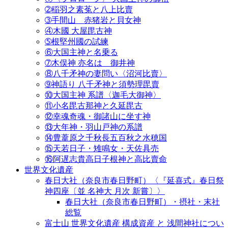
➁稲羽之素菟と八上比賣
➂手間山 赤猪岩と貝女神
④木國 大屋毘古神
➄根堅州國の試練
⑥大国主神と名乗る
➆木俣神 亦名は 御井神
⑧八千矛神の妻問い〈沼河比賣〉
➈神語り 八千矛神と須勢理毘賣
⑩大国主神 系譜〈迦毛大御神〉
⑪小名毘古那神と久延毘古
⑫幸魂奇魂・御諸山に坐す神
⑬大年神・羽山戸神の系譜
⑭豊葦原之千秋長五百秋之水穂国
⑮天若日子・雉鳴女・天佐具売
⑯阿遅志貴高日子根神と高比賣命
世界文化遺産
春日大社（奈良市春日野町）〈『延喜式』春日祭
神四座〔並 名神大 月次 新嘗〕〉
春日大社（奈良市春日野町）・摂社・末社
総覧
富士山 世界文化遺産 構成資産 と 浅間神社につい