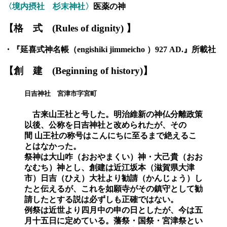
〈境内摂社 杉末神社〉
医薬の神
【格
式
(Rules of dignity)
】
・『
延喜式神名帳
（
engishiki jimmeicho
）
927 AD.
』
所載社
【創
建
(Beginning of history)】
日吉神社 宮津市字宮町
古来山王社と号した。明治維新の神仏分離政策
以後、公称を日吉神社と改められたが、その
間
山王社の称号はこんにちに至るまで絶えるこ
とはなかった。
祭神は大山咋
（おおやまくい）
神・大己貴
（おお
なむち）
神とし、創建は近江坂本（滋賀県大津
市）日吉
（ひえ）
大社より勧請
（かんじょう）
し
たと伝えるが、これを如願寺がその鎮守として勧
請したとする説は必ずしも正確ではない。
例祭は近世より四月中の申の日としたが、今は五
月十五日に定めている。藩祭・国祭・宮津祭とい