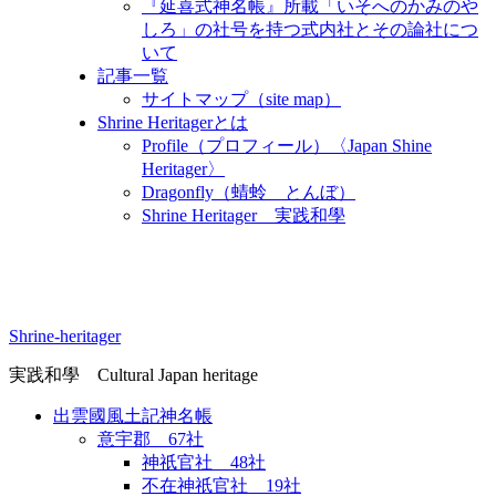
『延喜式神名帳』所載「いそへのかみのや
しろ」の社号を持つ式内社とその論社につ
いて
記事一覧
サイトマップ（site map）
Shrine Heritagerとは
Profile（プロフィール）〈Japan Shine
Heritager​〉
Dragonfly（蜻蛉 とんぼ）
Shrine Heritager 実践和學
Shrine-heritager
実践和學 Cultural Japan heritage
出雲國風土記神名帳
意宇郡 67社
神祇官社 48社
不在神祇官社 19社