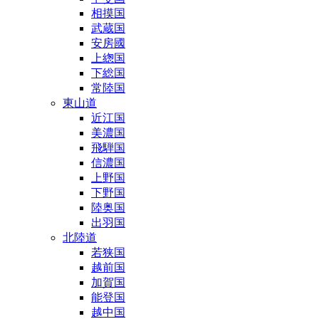
相摸国
武蔵国
安房國
上緫国
下総国
常陸国
東山道
近江国
美濃国
飛騨国
信濃国
上野国
下野国
陸奥国
出羽国
北陸道
若狭国
越前国
加賀国
能登国
越中国