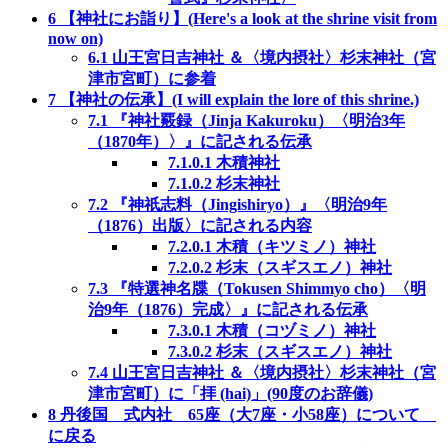
6
【神社にお詣り】(Here's a look at the shrine visit from
now on)
6.1
山王宮日吉神社 ＆〈境内摂社〉杉末神社（宮
津市宮町）に参着
7
【神社の伝承】(I will explain the lore of this shrine.)
7.1
『神社覈録（Jinja Kakuroku）〈明治3年
（1870年）〉』に記される伝承
7.1.0.1
木積神社
7.1.0.2
杉末神社
7.2
『神祇志料（Jingishiryo）』〈明治9年
（1876）出版〉に記される内容
7.2.0.1
木積（キツミノ）神社
7.2.0.2
杉末（スギスエノ）神社
7.3
『特選神名牒（Tokusen Shimmyo cho）〈明
治9年（1876）完成〉』に記される伝承
7.3.0.1
木積（コヅミノ）神社
7.3.0.2
杉末（スギスエノ）神社
7.4
山王宮日吉神社 ＆〈境内摂社〉杉末神社（宮
津市宮町）に「拝 (hai)」(90度のお辞儀)
8
丹後国 式内社 65座（大7座・小58座）について
に戻る