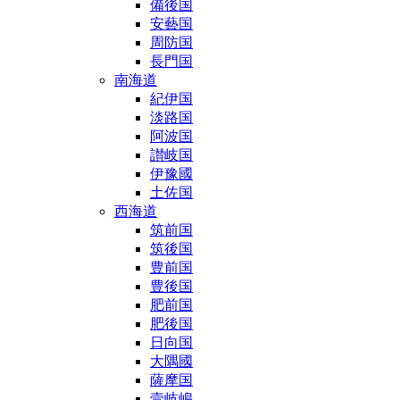
備後国
安藝国
周防国
長門国
南海道
紀伊国
淡路国
阿波国
讃岐国
伊豫國
土佐国
西海道
筑前国
筑後国
豊前国
豊後国
肥前国
肥後国
日向国
大隅國
薩摩国
壹岐嶋