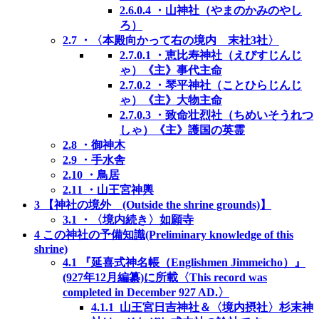
2.6.0.4
・山神社（やまのかみのやし
ろ）
2.7
・〈本殿向かって右の境内 末社3社〉
2.7.0.1
・恵比寿神社（えびすじんじ
ゃ）《主》事代主命
2.7.0.2
・琴平神社（ことひらじんじ
ゃ）《主》大物主命
2.7.0.3
・致命壮烈社（ちめいそうれつ
しゃ）《主》護国の英霊
2.8
・御神木
2.9
・手水舎
2.10
・鳥居
2.11
・山王宮神輿
3
【神社の境外 (Outside the shrine grounds)】
3.1
・〈境内続き〉如願寺
4
この神社の予備知識(Preliminary knowledge of this
shrine)
4.1
『延喜式神名帳（Englishmen Jimmeicho）』
(927年12月編纂)に所載〈This record was
completed in December 927 AD.〉
4.1.1
山王宮日吉神社＆〈境内摂社〉杉末神