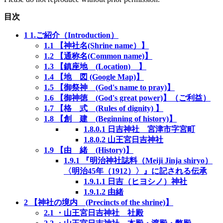
目次
1
1.ご紹介（Introduction）
1.1
【神社名(Shrine name）】
1.2
【通称名(Common name)】
1.3
【鎮座地 (Location) 】
1.4
【地 図 (Google Map)】
1.5
【御祭神 (God's name to pray)】
1.6
【御神徳 (God's great power)】（ご利益）
1.7
【格 式 (Rules of dignity) 】
1.8
【創 建 (Beginning of history)】
1.8.0.1
日吉神社 宮津市字宮町
1.8.0.2
山王宮日吉神社
1.9
【由 緒 (History)】
1.9.1
『明治神社誌料（Meiji Jinja shiryo）
〈明治45年（1912）〉』に記される伝承
1.9.1.1
日吉（ヒヨシノ）神社
1.9.1.2
由緒
2
【神社の境内 (Precincts of the shrine)】
2.1
・山王宮日吉神社 社殿