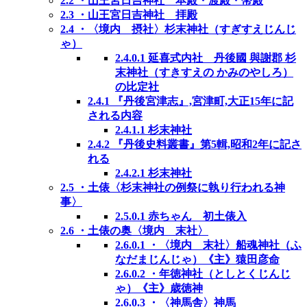
2.2
・山王宮日吉神社 本殿・渡殿・幣殿
2.3
・山王宮日吉神社 拝殿
2.4
・〈境内 摂社〉杉末神社（すぎすえじんじ
ゃ）
2.4.0.1
延喜式内社 丹後國 與謝郡 杉
末神社（すきすえの かみのやしろ）
の比定社
2.4.1
『丹後宮津志』,宮津町,大正15年に記
される内容
2.4.1.1
杉末神社
2.4.2
『丹後史料叢書』第5輯,昭和2年に記さ
れる
2.4.2.1
杉末神社
2.5
・土俵〈杉末神社の例祭に執り行われる神
事〉
2.5.0.1
赤ちゃん 初土俵入
2.6
・土俵の奥〈境内 末社〉
2.6.0.1
・〈境内 末社〉船魂神社（ふ
なだまじんじゃ）《主》猿田彦命
2.6.0.2
・年徳神社（としとくじんじ
ゃ）《主》歳徳神
2.6.0.3
・〈神馬舎〉神馬