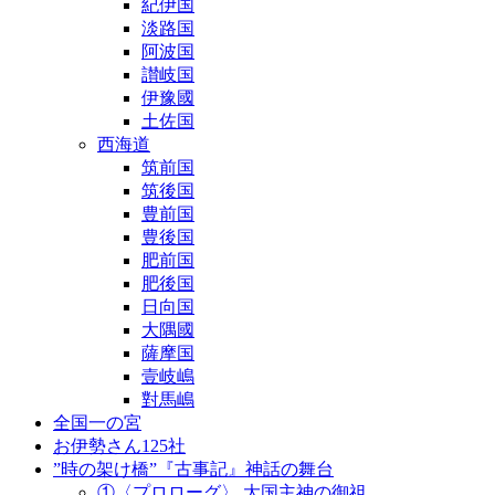
紀伊国
淡路国
阿波国
讃岐国
伊豫國
土佐国
西海道
筑前国
筑後国
豊前国
豊後国
肥前国
肥後国
日向国
大隅國
薩摩国
壹岐嶋
對馬嶋
全国一の宮
お伊勢さん125社
”時の架け橋”『古事記』神話の舞台
①〈プロローグ〉 大国主神の御祖