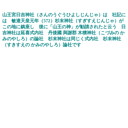
山王宮日吉神社
（さんのうぐうひよしじんじゃ）
は
社記に
は
敏達天皇元年（572）
杉末神社（すぎすえじんじゃ）が
この地に鎮座し
後に
「山王の神」が勧請され
たと云う
日
吉神社
は
延喜式
内社
丹後國
與謝郡
木積神社
（
こづみ
の か
みのやしろ）
の論社
杉末神社は
同じく式内社
杉末神社
（
すきすえ
の かみのやしろ）
論社
です