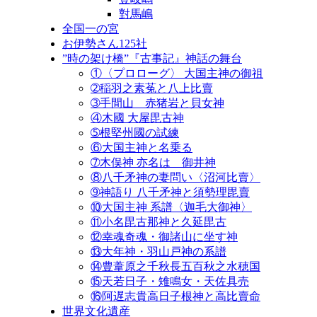
對馬嶋
全国一の宮
お伊勢さん125社
”時の架け橋”『古事記』神話の舞台
①〈プロローグ〉 大国主神の御祖
➁稲羽之素菟と八上比賣
➂手間山 赤猪岩と貝女神
④木國 大屋毘古神
➄根堅州國の試練
⑥大国主神と名乗る
➆木俣神 亦名は 御井神
⑧八千矛神の妻問い〈沼河比賣〉
➈神語り 八千矛神と須勢理毘賣
⑩大国主神 系譜〈迦毛大御神〉
⑪小名毘古那神と久延毘古
⑫幸魂奇魂・御諸山に坐す神
⑬大年神・羽山戸神の系譜
⑭豊葦原之千秋長五百秋之水穂国
⑮天若日子・雉鳴女・天佐具売
⑯阿遅志貴高日子根神と高比賣命
世界文化遺産