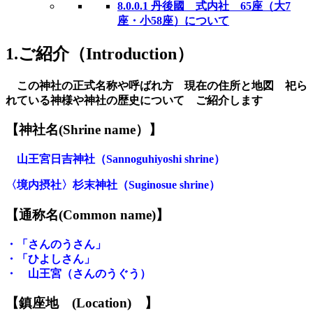
8.0.0.1
丹後國 式内社 65座（大7
座・小58座）について
1.ご紹介（Introduction）
この神社の正式名称や呼ばれ方 現在の住所と地図 祀ら
れている神様や神社の歴史について ご紹介します
【神社名
(S
hrine name
）
】
山王宮日吉神社（
S
annoguhiyoshi
shrine
）
〈境内摂社〉杉末神社（
Suginosue shrine
）
【
通称名(Common name)
】
・
「さんのうさん」
・
「ひよしさん」
・ 山王宮（さんのうぐう）
【鎮座地
(
L
ocation)
】