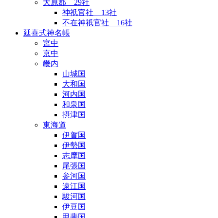
大原郡 29社
神祇官社 13社
不在神祇官社 16社
延喜式神名帳
宮中
京中
畿内
山城国
大和国
河内国
和泉国
摂津国
東海道
伊賀国
伊勢国
志摩国
尾張国
参河国
遠江国
駿河国
伊豆国
甲斐国