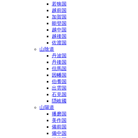
若狭国
越前国
加賀国
能登国
越中国
越後国
佐渡国
山陰道
丹波国
丹後国
但馬国
因幡国
伯耆国
出雲国
石見国
隠岐國
山陽道
播磨国
美作国
備前国
備中国