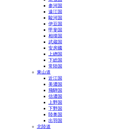
参河国
遠江国
駿河国
伊豆国
甲斐国
相摸国
武蔵国
安房國
上緫国
下総国
常陸国
東山道
近江国
美濃国
飛騨国
信濃国
上野国
下野国
陸奥国
出羽国
北陸道