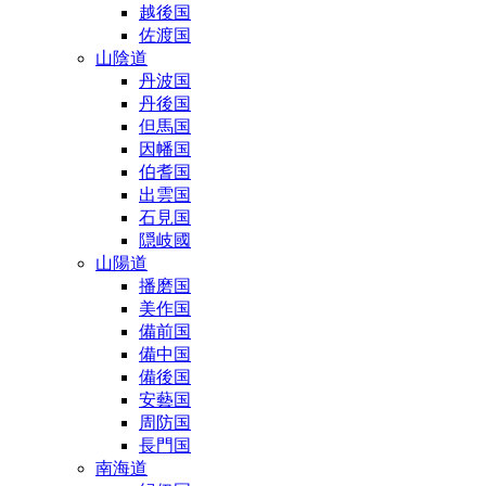
越後国
佐渡国
山陰道
丹波国
丹後国
但馬国
因幡国
伯耆国
出雲国
石見国
隠岐國
山陽道
播磨国
美作国
備前国
備中国
備後国
安藝国
周防国
長門国
南海道