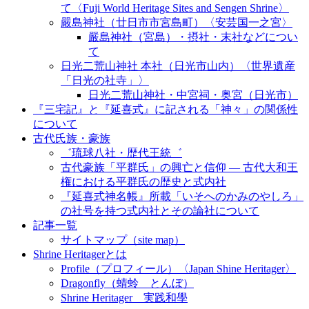
て〈Fuji World Heritage Sites and Sengen Shrine〉
嚴島神社（廿日市市宮島町）〈安芸国一之宮〉
嚴島神社（宮島）・摂社・末社などについ
て
日光二荒山神社 本社（日光市山内）〈世界遺産
「日光の社寺」〉
日光二荒山神社・中宮祠・奥宮（日光市）
『三宅記』と『延喜式』に記される「神々」の関係性
について
古代氏族・豪族
゛琉球八社・歴代王統゛
古代豪族「平群氏」の興亡と信仰 ― 古代大和王
権における平群氏の歴史と式内社
『延喜式神名帳』所載「いそへのかみのやしろ」
の社号を持つ式内社とその論社について
記事一覧
サイトマップ（site map）
Shrine Heritagerとは
Profile（プロフィール）〈Japan Shine Heritager​〉
Dragonfly（蜻蛉 とんぼ）
Shrine Heritager 実践和學