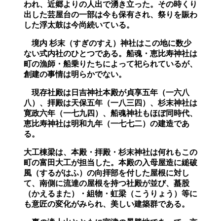
われ、近郷よりの人出で湧き立った。その時くり
出した芸屋台の一部は今も保有され、祭りを賑わ
した浮太鼓は今尚続いている。
境内
杉末
（すぎのすえ）
神社はこの地に数少
ない式内社のひとつである。船魂・恵比寿神社は
町の漁師・船乗りたちによって祀られているが、
創建の事情は明らかでない。
現存社殿は日吉神社本殿が貞享五年（一六八
八）、拝殿は天保五年（一八三四）、杉末神社は
寛政六年（一七九四）、船魂神社もほぼ同時代、
恵比寿神社は明和九年（一七七二）の建造であ
る。
大工棟梁は、本殿・拝殿・杉末神社は何れもこの
町の
富
田大工が担当した。本殿の入母屋造に縋破
風
（するがはふ）
の向拝部を付した屋根に対し
て、南側に流達の屋根を持つ社殿が並び、蟇股
（かえるまた）
・組物・虹梁
（こうりょう）
等に
も意匠の変化がみられ、美しい建築群である。