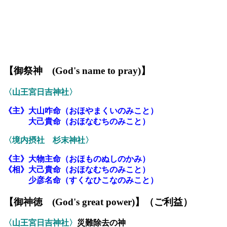
【御祭神
(God's name to pray)】
〈
山王宮日吉神社
〉
《主》
大山咋命（おほやまくいのみこと）
大己貴命（おほなむちのみこと）
〈境内摂社 杉末神社〉
《主》大物主命
（おほものぬしのかみ）
《
相
》
大己貴命（おほなむちのみこと）
少彦名命
（すくなひこなのみこと）
【御神
徳
(God's great power)】
（ご利益）
〈山王宮日吉神社〉
災難除去の神