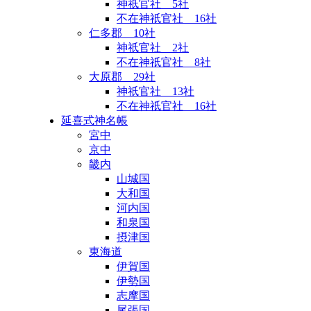
神祇官社 5社
不在神祇官社 16社
仁多郡 10社
神祇官社 2社
不在神祇官社 8社
大原郡 29社
神祇官社 13社
不在神祇官社 16社
延喜式神名帳
宮中
京中
畿内
山城国
大和国
河内国
和泉国
摂津国
東海道
伊賀国
伊勢国
志摩国
尾張国