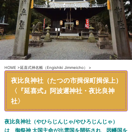
HOME
>
延喜式神名帳（Engishiki Jimmeicho）
>
夜比良神社（たつの市揖保町揖保上）
〈『延喜式』阿波遲神社・夜比良神
社〉
夜比良神社（やひらじんじゃ/やひろじんじゃ）
は 御祭神 大国主命が出雲国を開拓され 因幡国を