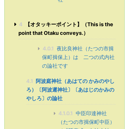
4
【オタッキーポイント】（This is the
point that Otaku conveys.）
4.0.1
夜比良神社（たつの市揖
保町揖保上）は 二つの式内社
の論社です
4.1
阿波庭神社（あはての かみのやし
ろ）〔阿波遲神社〕〔あはじのかみの
やしろ〕の論社
4.1.0.1
中臣印達神社
（たつの市揖保町中臣）