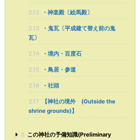
2.12
・神楽殿〔絵馬殿〕
2.13
・鬼瓦〔平成建て替え前の鬼
瓦〕
2.14
・境内・百度石
2.15
・鳥居・参道
2.16
・社頭
2.17
【神社の境外 (Outside the
shrine grounds)】
3
この神社の予備知識(Preliminary