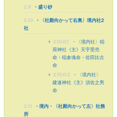
2.9
・盛り砂
2.10
・〈社殿向かって右奥〉境内社2
社
2.10.0.1
・〈境内社〉稲
荷神社《主》天宇受売
命・稲倉魂命・佐田比古
命
2.10.0.2
・〈境内社〉
建速神社《主》須佐之男
命
2.11
・境内・〈社殿向かって左〉社務
所