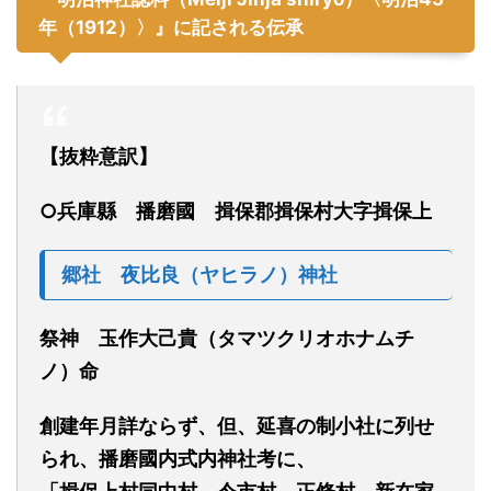
年（1912）〉』に記される伝承
【抜粋意訳】
○兵庫縣
播磨國
揖保郡揖保村大字揖保
上
郷社
夜比良
（ヤヒラノ）
神社
祭神
玉作
大己貴
（タマツクリオホナムチ
ノ）
命
創建年月詳なら
ず
、但、
延喜の制小社に列せ
られ、
播磨國内式内神社
考に、