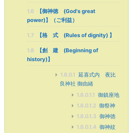
1.6
【御神徳 (God's great
power)】（ご利益）
1.7
【格 式 (Rules of dignity) 】
1.8
【創 建 (Beginning of
history)】
1.8.0.1
延喜式内 夜比
良神社 御由緒
1.8.0.1.1
御鎮座地
1.8.0.1.2
御祭神
1.8.0.1.3
御神徳
1.8.0.1.4
御神紋