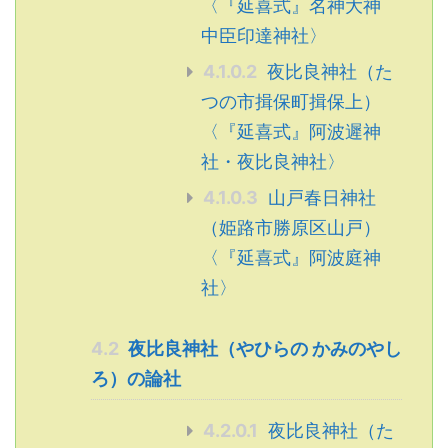
〈『延喜式』名神大神
中臣印達神社〉
4.1.0.2
夜比良神社（た
つの市揖保町揖保上）
〈『延喜式』阿波遲神
社・夜比良神社〉
4.1.0.3
山戸春日神社
（姫路市勝原区山戸）
〈『延喜式』阿波庭神
社〉
4.2
夜比良神社（やひらの かみのやし
ろ）の論社
4.2.0.1
夜比良神社（た