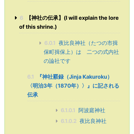
6
【神社の伝承】(I will explain the lore
of this shrine.)
6.0.1
夜比良神社（たつの市揖
保町揖保上）は 二つの式内社
の論社です
6.1
『神社覈録（Jinja Kakuroku）
〈明治3年（1870年）〉』に記される
伝承
6.1.0.1
阿波庭神社
6.1.0.2
夜比良神社