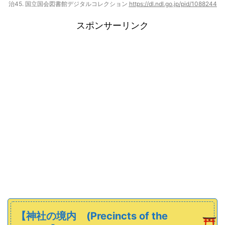
治45. 国立国会図書館デジタルコレクション
https://dl.ndl.go.jp/pid/1088244
スポンサーリンク
【
神社の
境内
(Precincts of the