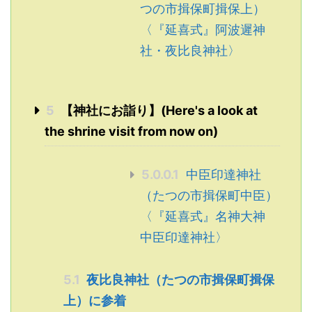
つの市揖保町揖保上）
〈『延喜式』阿波遲神
社・夜比良神社〉
5
【神社にお詣り】(Here's a look at
the shrine visit from now on)
5.0.0.1
中臣印達神社
（たつの市揖保町中臣）
〈『延喜式』名神大神
中臣印達神社〉
5.1
夜比良神社（たつの市揖保町揖保
上）に参着