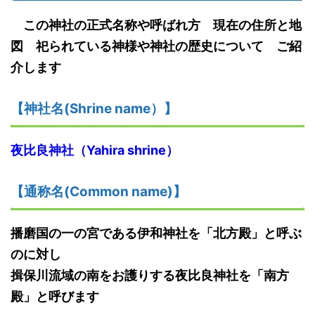
この神社の正式名称や呼ばれ方 現在の住所と地
図 祀られている神様や神社の歴史について ご紹
介します
【神社名
(S
hrine name
）
】
夜比良神社（
Yahira shrine
）
【
通称名(Common name)
】
播磨国の一の宮である伊和神社を「北方殿」と呼ぶ
のに対し
揖保川流域の南をお護りする夜比良神社を「南方
殿」と呼びます