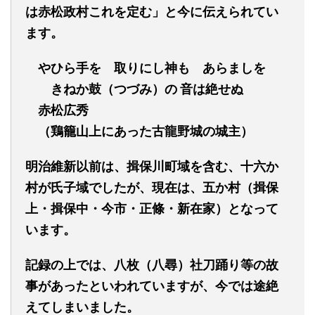
は赤松政村これを定む」と今に伝えられてい
ます。
やひら手を
取りにし神も
あらましを
きねか鼓
（つづみ）
の 音は絶せぬ
赤松広秀
（鶏籠山上にあった古龍野城の城主）
明治維新以前は、揖保川町域を含む、十六か
村が氏子域でしたが、現在は、五か村（揖保
上・揖保中・今市・正條・新在家）となって
います。
記録の上では、八枚（八尋）社刀踊り等の故
事があったといわれていますが、今では途絶
えてしまいました。