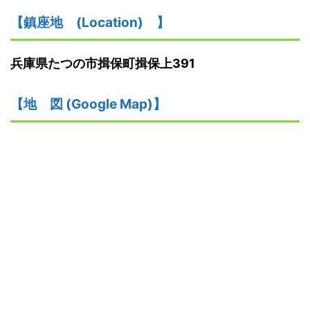
【鎮座地
(
L
ocation)
】
兵庫県たつの市揖保町揖保上391
【
地
図
(Google Map)
】