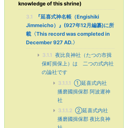
knowledge of this shrine)
3.1
『延喜式神名帳（Engishiki
Jimmeicho）』(927年12月編纂)に所
載〈This record was completed in
December 927 AD.〉
3.1.1
夜比良神社（たつの市揖
保町揖保上）は 二つの式内社
の論社です
3.1.1.1
①延喜式内社
播磨國揖保郡 阿波遲神
社
3.1.1.2
②延喜式内社
播磨國揖保郡 夜比良神
社