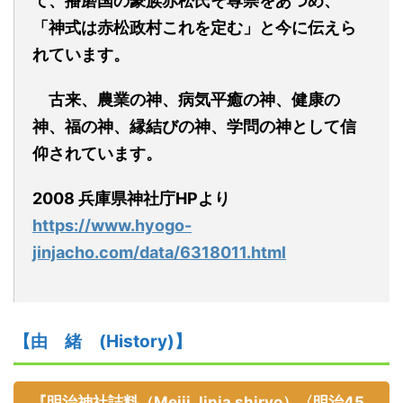
て、播磨国の豪族赤松氏そ尊崇をあつめ、
「神式は赤松政村これを定む」と今に伝えら
れています。
古来、農業の神、病気平癒の神、健康の
神、福の神、縁結びの神、学問の神として信
仰されています。
2008 兵庫県神社庁
HPより
https://www.hyogo-
jinjacho.com/data/6318011.html
【由
緒
(
H
istory)】
『明治神社誌料（Meiji Jinja shiryo）〈明治45