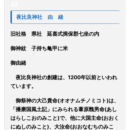
夜比良神社
由 緒
旧社格 県社 延喜式揖保郡七坐の内
御神紋 子持ち亀甲に米
御由緒
夜比良神社の創建は、1200年以前といわれ
ています。
御祭神の大己貴命(オオナムチノミコト)は、
「播磨国風土記」にみられる葦原醜男命(あし
はらしこおのみこと)で、他に大国主命(おおく
にぬしのみこと)、大汝命(おおなむちのみこ