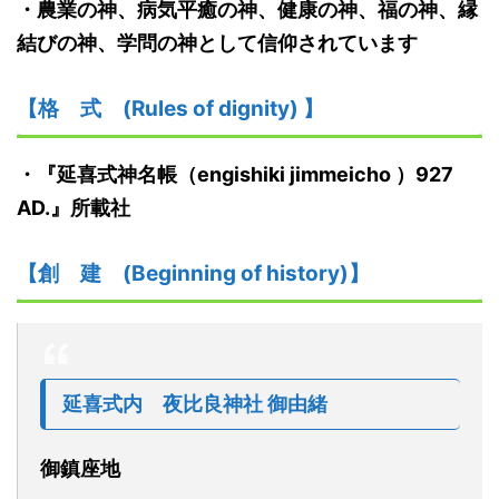
・
農業の神、病気平癒の神、健康の神、福の神、縁
結びの神、学問の神として信仰されています
【格
式
(Rules of dignity)
】
・『
延喜式神名帳
（
engishiki jimmeicho
）
927
AD.
』
所載社
【創
建
(Beginning of history)】
延喜式内
夜比良神社
御由緒
御鎮座地