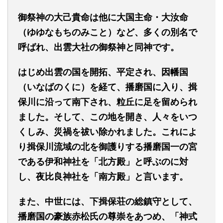
御祭神の大己貴命は他に大国主命・大汝命
（ゆゆなもちのみこと）
など、多くの別名で
呼ばれ、出雲大社の御祭神と同神です。
はじめ出雲の国を開拓、平定され、因幡国
（いなばのくに）
を経て、播磨国に入り、揖
保川に沿って南下され、粒丘に足を留められ
ました。そして、この地を開き、人々をいつ
くしみ、災禍を祓い除かれました。これによ
り揖保川流域の北を御護りする播磨国一の宮
である伊和神社を「北方殿」と呼ぶのに対
し、夜比良神社を「南方殿」と言います。
また、中世には、下揖保荘の総鎮守として、
播磨国の豪族赤松氏の尊崇をあつめ、「神式