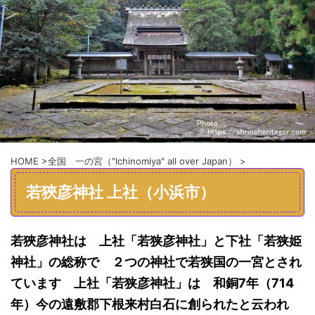
HOME
>
全国 一の宮（"Ichinomiya" all over Japan）
>
若狹彦神社 上社（小浜市）
若狹彦神社
は
上社「若狭彦神社」と下社「若狭姫
神社」の総称で
２つの神社で若狭国の一宮とされ
ています
上社「若狭彦神社」は
和銅
7
年
（
714
年）今の遠敷郡下根来村白石に創られ
たと云われ