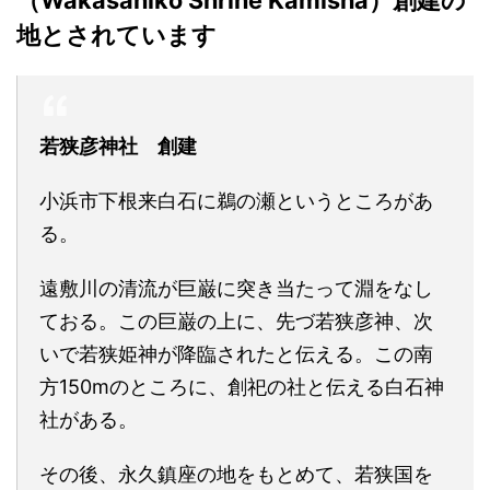
（Wakasahiko Shrine Kamisha）創建の
地とされています
若狭彦神社 創建
小浜市下根来白石に鵜の瀬というところがあ
る。
遠敷川の清流が巨巌に突き当たって淵をなし
ておる。この巨巌の上に、先づ若狭彦神、次
いで若狭姫神が降臨されたと伝える。この南
方150mのところに、創祀の社と伝える白石神
社がある。
その後、永久鎮座の地をもとめて、若狭国を