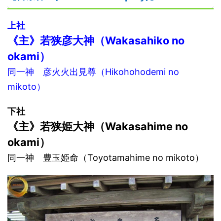
上社
《主》
若狭彦大神
（
W
akasahiko no
okami）
同一神 彦火火出見尊（Hikohohodemi no
mikoto）
下社
《主》
若狭
姫
大神
（
W
akasahi
me
no
okami）
同一神 豊玉姫命（Toyotamahime no mikoto）