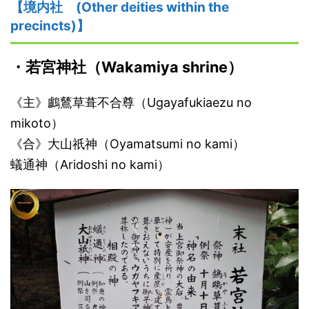
【境内社
(Other deities within the
precincts)】
・
若宮神社
（
W
akamiya shrine）
《主》鸕鶿草葺不合尊（Ugayafukiaezu no
mikoto）
《合》大山祇神（Oyamatsumi no kami）
蟻通神（Aridoshi no kami）