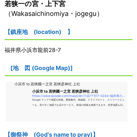
若狭一の宮・上下宮
（Wakasaichinomiya・jogegu）
【鎮座地
(location)
】
福井県小浜市龍前28-7
[
地
図
(Google Map)
]
小浜市 to 若狹國一之宮 若狹彦神社 上社
小浜市 to 若狹國一之宮 若狹彦神社 上社
https://www.google.com/maps/dir/小浜/〒917-0243+福井県小浜市+竜前２８−７+若狹國一之宮+若狹彦神社+上社/@35.4804686,135.7631623,15z/data=!4m14!4m13!1m5!1m1!1s0x6001d073c8fce7cd
Google マップで地図を検索。乗換案内、路線図、ドライブルート、ストリートビュ
ーも。見やすい地図でお店やサービス、地域の情報を検索できます。世界地図も日本
語で、旅のプランにも便利。
【御祭神
(God's name to pray)】