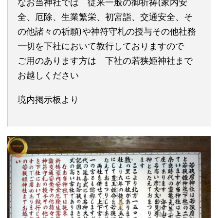
なお当神社では 従来一般の御祈祷(家内安
全、厄除、生業繁栄、初宮詣、交通安全、そ
の他諸々の祈願)や神符守札の授与その他社務
一切を下社において教行しておりますので
ご用のあります方は 下社の若狭姫神社まで
お越しください
境内掲示板より