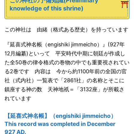
この神社の予備知識(Preliminary
knowledge of this shrine)
この神社は 由緒（格式ある歴史）を持っています
『延喜式神名帳（engishiki jimmeicho）』(927年
12月編纂)といって 平安時代中期に朝廷が作成し
た全50巻の律令格式の巻物の中でも重要視されてい
る2巻です 内容は 今から約1100年前の全国の官
社（式内社）一覧表で「2861社」の名称とそこに
鎮座する神の数 天神地祇＝「3132座」が所載さ
れています
【
延喜式神名帳
】（
engishiki
jimmeicho
）
This record was completed in December
927 AD.