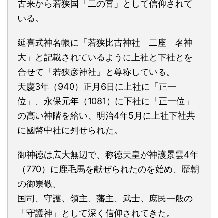
古来から若狭国「二の宮」として信仰されて
いる。
延喜式神名帳に「若狭比古神社 二座 名神
大」と記載されているように上社と下社とを
合せて「若狭彦神社」と尊称している。
天慶3年（940）正月6日に上社に「正一
位」、永保元年（1081）に下社に「正一位」
の高い神階を給い、明治4年5月に上社下社共
に國幣中社に列せられた。
御神徳は広大無辺で、称徳天皇が神護景雲4年
（770）に鹿毛馬を献ぜられたのを始め、歴朝
の御崇敬。
国司、守護、領主、藩主、武士、庶民一般の
「守護神」として深く信仰されてきた。