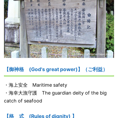
【御神格
(God's great power)】
（ご利益）
・海上安全 Maritime safety
・海幸大漁守護 The guardian deity of the big
catch of seafood
【格
式
(Rules of dignity)
】