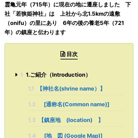
霊亀元年（715年）に現在の地に
遷座しました
下
社「若狭姫神社」
は 上社から
北1.5kmの遠敷
（onifu）
の里にあり
6
年の後
の
養老
5
年
（721
年）
の鎮座と
伝わります
目次
1
1.ご紹介（Introduction）
1.1
【神社名(shrine name）】
1.2
[通称名(Common name)]
1.3
【鎮座地 (location) 】
1.4
[地 図 (Google Map)]