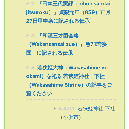
5.2
『日本三代実録（nihon sandai
jitsuroku）』貞観元年（859）正月
27日甲申条に記される伝承
5.3
『和漢三才図会略
（Wakansansai zue）』巻71若狭
国 に記される伝承
5.4
若狭姫大神（Wakasahime no
okami）を祀る 若狹姫神社 下社
（Wakasahime Shrine）の記事をご
覧ください
5.4.0.1
若狹姫神社 下社
（小浜市）