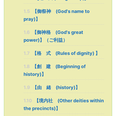
1.5
【御祭神 (God's name to
pray)】
1.6
【御神格 (God's great
power)】（ご利益）
1.7
【格 式 (Rules of dignity) 】
1.8
【創 建 (Beginning of
history)】
1.9
【由 緒 (history)】
1.10
【境内社 (Other deities within
the precincts)】