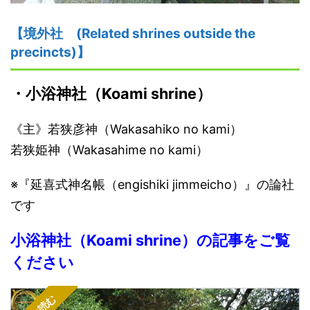
【境
外
社
(Related shrines outside the
precincts)】
・
小浴神社
（
K
oami shrine）
《主》若狭彦神（Wakasahiko no kami）
若狭姫神（Wakasahime no kami）
※『延喜式神名帳（engishiki jimmeicho）』の論社
です
小浴神社
（
K
oami shrine）
の記事をご覧
ください