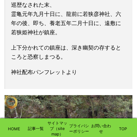
巡歴なされた末、
霊亀元年九月十日に、龍前に若狭彦神社、六
年の後、即ち、養老五年二月十日に、遠敷に
若狭姫神社が鎮座。
上下分かれての鎮座は、深き幽契の存すると
ころと恐察しまつる。
神社配布パンフレットより
サイトマッ
プライバシ
お問い合わ
記事一覧
プ（site
HOME
TOP
ーポリシー
せ
map）