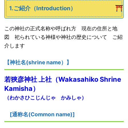
1.ご紹介（Introduction）
この神社の正式名称や呼ばれ方 現在の住所と地
図 祀られている神様や神社の歴史について ご紹
介します
【神社名
(s
hrine name
）
】
若狹彦神社
上社
（
W
akasahiko
S
hrine
K
amisha）
（わかさひこじんじゃ かみしゃ）
[
通称名(Common name)
]