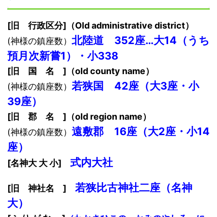
[旧 行政区分]（Old administrative district）
北陸道 352座…大14（うち
(神様の鎮座数）
預月次新嘗1）・小338
[旧 国 名 ]（old county name）
若狭国 42座（大3座・小
(神様の鎮座数）
39座）
[旧 郡 名 ]（old region name）
遠敷郡 16座（大2座・小14
(神様の鎮座数）
座）
式内大社
[名神大 大 小]
若狭比古神社二座（名神
[旧 神社
名
]
大）