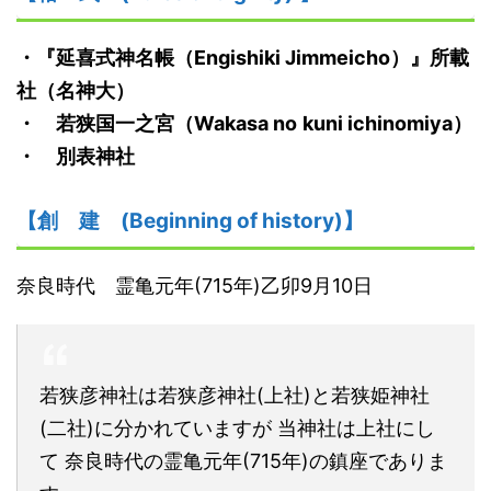
・
『延喜式神名帳
（
E
ngishiki
J
immeicho）
』
所載
社
（名神大）
・
若狭
国
一之宮
（
Wakasa
no
kuni ichinomiya）
・ 別表神社
【創
建
(Beginning of history)】
奈良時代 霊亀元年(715年)乙卯9月10日
若狭彦神社は若狭彦神社(上社)と若狭姫神社
(二社)に分かれていますが 当神社は上社にし
て 奈良時代の霊亀元年(715年)の鎮座でありま