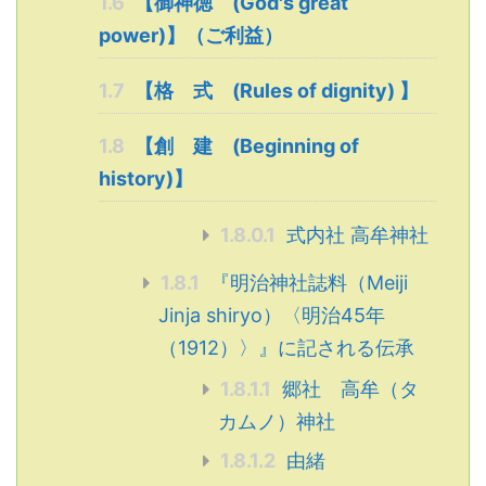
1.6
【御神徳 (God's great
power)】（ご利益）
1.7
【格 式 (Rules of dignity) 】
1.8
【創 建 (Beginning of
history)】
1.8.0.1
式内社 高牟神社
1.8.1
『明治神社誌料（Meiji
Jinja shiryo）〈明治45年
（1912）〉』に記される伝承
1.8.1.1
郷社 高牟（タ
カムノ）神社
1.8.1.2
由緒