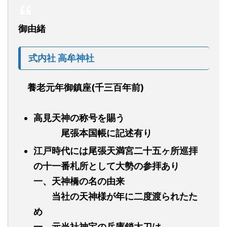
御由緒
式内社
高牟神社
養老元年御鎮座(千三百年前)
高見天神の称号を賜う
尾張本国帳に記述有り
江戸時代には尾張天満宮二十五ヶ所巡拝
の十一番札所として大勢の参拝あり
一、天神橋の名の由来
当社の天神様が年に二度渡られたた
め
一、元当社神宝の兵庫鎖太刀は