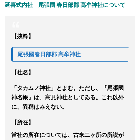
延喜式内社
尾張國
春日部郡 髙牟神社
について
【抜粋】
尾張國
春日部郡 髙牟神社
【社名】
「タカムノ神社」とよむ。ただし、『尾張國
神名帳』は、高見神社としてゐる。これ以外
に、異
稱
はみえない。
【所在】
當社の所在については、古来二ヶ所の所説が