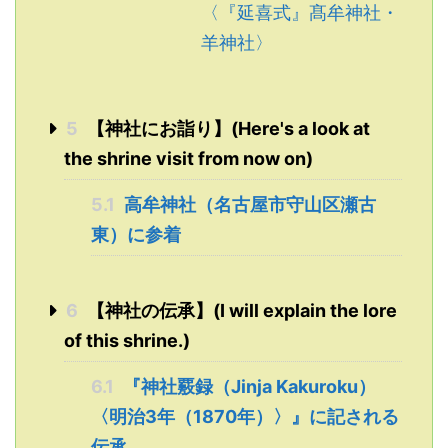
〈『延喜式』髙牟神社・
羊神社〉
5
【神社にお詣り】(Here's a look at
the shrine visit from now on)
5.1
高牟神社（名古屋市守山区瀬古
東）に参着
6
【神社の伝承】(I will explain the lore
of this shrine.)
6.1
『神社覈録（Jinja Kakuroku）
〈明治3年（1870年）〉』に記される
伝承