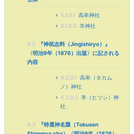
6.1.0.1
高牟神社
6.1.0.2
羊神社
6.2
『神祇志料（Jingishiryo）』
〈明治9年（1876）出版〉に記される
内容
6.2.0.1
高牟（タカム
ノ）神社
6.2.0.2
羊（ヒツシ）神
社、
6.3
『特選神名牒（Tokusen
Shimmyo cho）〈明治9年（1876）