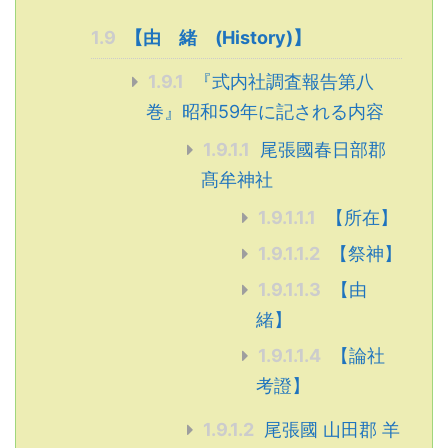
1.9
【由 緒 (History)】
1.9.1
『式内社調査報告第八
巻』昭和59年に記される内容
1.9.1.1
尾張國春日部郡
髙牟神社
1.9.1.1.1
【所在】
1.9.1.1.2
【祭神】
1.9.1.1.3
【由
緒】
1.9.1.1.4
【論社
考證】
1.9.1.2
尾張國 山田郡 羊