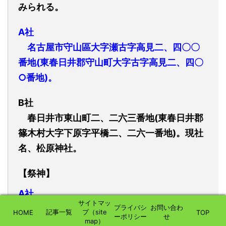
みられる。
A社
名古屋市守山區大字瀬古字高見二、四〇〇
番地(東春日井郡守山町大字古字高見二、四〇
○
番地
)。
B社
春日井市東山町二、二六三番地(東春日井郡
篠
木村大字下原字
平
橋二、二六一番地)。現社
名、松原神社。
【祭神】
A社
サイトマッ
プライバシ
お問い合わ
記事一覧
プ（site
HOME
TOP
ーポリシー
せ
現在は、
高皇産
靈神
を祭神とし、相殿に
素
盞
map）