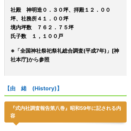
社殿 神明造０．３０坪、拝殿１２．００
坪、社務所４１．００坪
境内坪数 ７６２．７５坪
氏子数 １，１００戸
※「全国神社祭祀祭礼総合調査(平成7年)」[神
社本庁]から参照
【由
緒
(
H
istory)】
『式内社調査報告第八巻』昭和59年に記される内
容