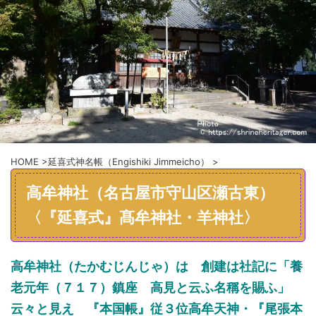
HOME
>
延喜式神名帳（Engishiki Jimmeicho）
>
高牟神社（名古屋市守山区瀬古東）
〈『延喜式』髙牟神社・羊神社〉
高牟神社（たかむじんじゃ）は 創建は社記に「養
老元年（７１７）鎮座 高見と云ふ名稱を賜ふ」
云々と見え 『本国帳』従３位高牟天神・『尾張本