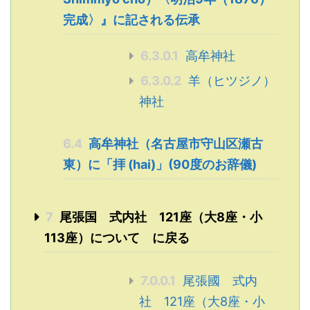
完成〉』に記される伝承
6.3.0.1
高牟神社
6.3.0.2
羊（ヒツジノ）
神社
6.4
高牟神社（名古屋市守山区瀬古
東）に「拝 (hai)」(90度のお辞儀)
7
尾張国 式内社 121座（大8座・小
113座）について に戻る
7.0.0.1
尾張國 式内
社 121座（大8座・小