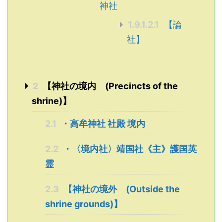
神社
1.9.1.2.1
【論
社】
2
【神社の境内 (Precincts of the
shrine)】
2.1
・高牟神社 社殿 境内
2.2
・〈境内社〉靖国社《主》護国英
霊
2.3
【神社の境外 (Outside the
shrine grounds)】