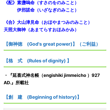
《配》素盞嗚命（すさのをのみこと）
伊邪諾命（いざなぎのみこと）
《合》大山津見命（おほやまつみのみこと）
天照大御神（あまてらすおほみかみ）
【御神
徳
(God's great power)】
（ご利益）
【格
式
(Rules of dignity)
】
・『
延喜式神名帳
（
engishiki jimmeicho
）
927
AD.
』
所載社
【創
建
(Beginning of history)】