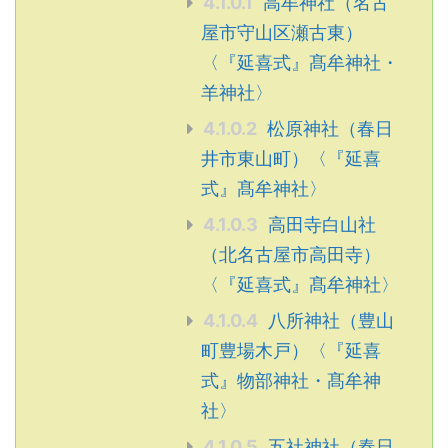
4.1.0.1
高牟神社（名古
屋市守山区瀬古東）
〈『延喜式』髙牟神社・
羊神社〉
4.1.0.2
松原神社（春日
井市東山町）〈『延喜
式』髙牟神社〉
4.1.0.3
高田寺白山社
（北名古屋市高田寺）
〈『延喜式』髙牟神社〉
4.1.0.4
八所神社（豊山
町豊場木戸）〈『延喜
式』物部神社・髙牟神
社〉
4.1.0.5
五社神社（春日