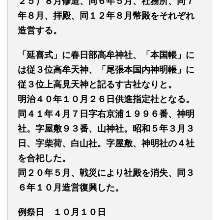
２５）８月修造、同６年５月、社務所、同７
年８月、拝殿、同１２年８月幣殿をそれぞれ
造営する。
「延喜式」に春日部高牟神社、「本国帳」に
は従３位高牟天神、「尾張本国内神明帳」に
従３位上高見天神と記るす古社なりと。
明治４０年１０月２６日供進指定社となる。
同４１年４月７日字右京浦１９９６番、神明
社。字屋敷９３番、山神社。昭和５年３月３
日、字柴荷、白山社。字屋敷、神明社の４社
を合祀した。
同２０年５月、戦災により社殿を消失、同３
６年１０月造営復興した。
例祭日 １０月１０日