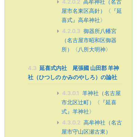
4.2.0.2
高牟神社（名古
屋市名東区高針）〈『延
喜式』高牟神社〉
4.2.0.3
御器所八幡宮
（名古屋市昭和区御器
所）〈八所大明神〉
4.3
延喜式内社 尾張國 山田郡 羊神
社（ひつしの かみのやしろ）の論社
4.3.0.1
羊神社（名古屋
市北区辻町）〈『延喜
式』羊神社〉
4.3.0.2
高牟神社（名古
屋市守山区瀬古東）