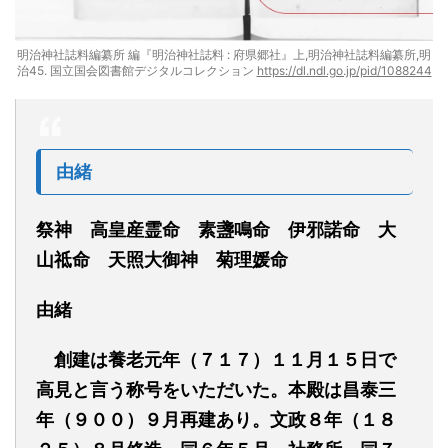
明治神社誌料編纂所 編『明治神社誌料 : 府県郷社』上,明治神社誌料編纂所,明
治45. 国立国会図書館デジタルコレクション
https://dl.ndl.go.jp/pid/1088244
由緒
祭神 高皇産霊命 素盞鳴命 伊邪諾命 大
山祗命 天照大御神 菊理媛命
由緒
創建は養老元年（７１７）１１月１５日で
高見と言う称号をいただいた。本殿は昌泰三
年（９００）９月再建あり。文政８年（１８