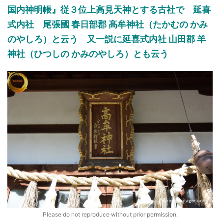
国内神明帳』従３位上高見天神とする古社で 延喜
式内社 尾張國 春日部郡 髙牟神社（たかむの かみ
のやしろ）と云う 又一説に延喜式内社 山田郡 羊
神社（ひつしの かみのやしろ）とも云う
Please do not reproduce without prior permission.