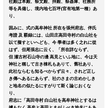
社殿は本殿、祭文殿、拝殿、祭器庫、社務所
等を具備し、境内地
七百
坪(官有地第一種）あ
り、
因みに、式の高牟神社
所在を張州府志、伴氏
考
證
及
覈録には、山田庄高田寺村の白山社を
以て擬すといへども、今
學者は多く之れに從
は
ず
、但尾張志に云く、「所在詳なら
ず
、
但
瀬古村石山寺の邊
高見といふ地に、今は天
神社と
稱
して古き棟札もありて、
舊
社あり、
此社ならむも知るべからず云々、されど正し
き
傳
へあるにあら
ず
、社のさまの古めかしき
と地名の似たるにすがりて斯く論じおくな
り、
府志に「高田寺村
白山社を高牟神社とするは
據
もなく
高牟と高田とまがふべき地名にもあ