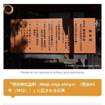
Please do not reproduce without prior permission.
『明治神社誌料（Meiji Jinja shiryo）〈明治45
年（1912）〉』に記される伝承