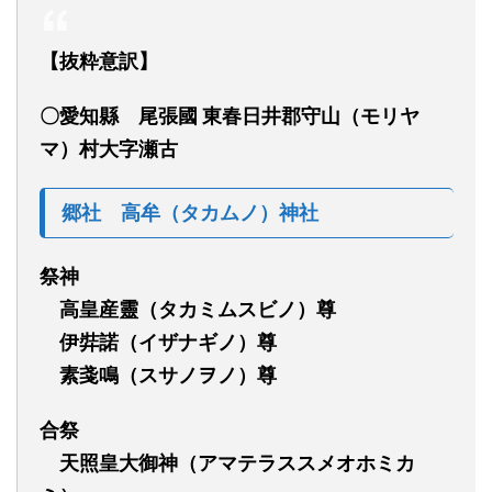
【抜粋意訳】
〇愛知
縣
尾張國
東春日
井
郡守山
（モリヤ
マ）
村大字瀬古
郷社 高牟
（タカムノ）
神社
祭神
高皇産
靈（タカミムスビノ）
尊
伊弉諾
（イザナギノ）
尊
素戔鳴
（スサノヲノ）
尊
合祭
天照皇大御神
（アマテラススメオホミカ