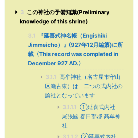
3
この神社の予備知識(Preliminary
knowledge of this shrine)
3.1
『延喜式神名帳（Engishiki
Jimmeicho）』(927年12月編纂)に所
載〈This record was completed in
December 927 AD.〉
3.1.1
高牟神社（名古屋市守山
区瀬古東）は 二つの式内社の
論社となっています
3.1.1.1
①延喜式内社
尾張國 春日部郡 髙牟神
社
3.1.1.2
②延喜式内社