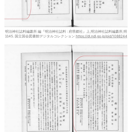
明治神社誌料編纂所 編『明治神社誌料 : 府県郷社』上,明治神社誌料編纂所,明
治45. 国立国会図書館デジタルコレクション
https://dl.ndl.go.jp/pid/1088244