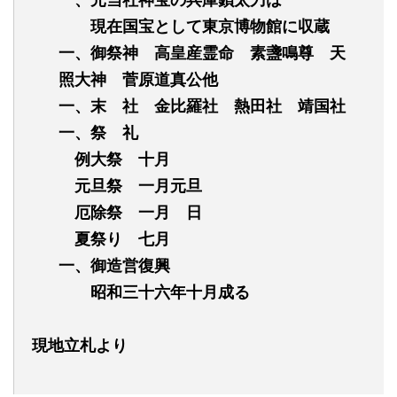
現在国宝として東京博物館に収蔵
一、御祭神 高皇産霊命 素盞鳴尊 天
照大神 菅原道真
公
他
一、末 社 金比羅社 熱田社 靖国社
一、祭 礼
例大祭 十月
元旦祭 一月元旦
厄除祭 一月 日
夏祭り 七月
一、御造営復興
昭和三十六年十月成る
現地立札より