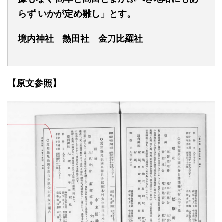
ら
ず
いかが定め雛し」とす。
境内神社 熱田社 金刀比羅社
【原文参照】