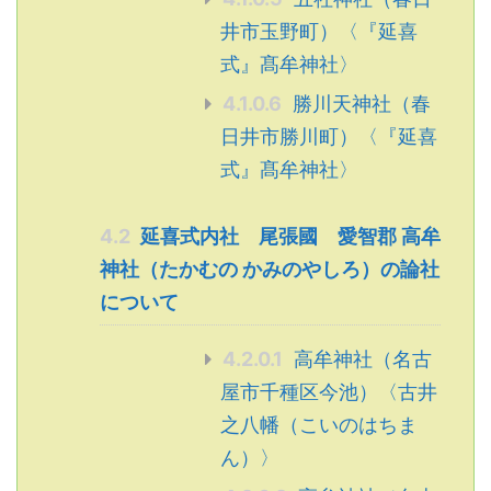
井市玉野町）〈『延喜
式』髙牟神社〉
4.1.0.6
勝川天神社（春
日井市勝川町）〈『延喜
式』髙牟神社〉
4.2
延喜式内社 尾張國 愛智郡 高牟
神社（たかむの かみのやしろ）の論社
について
4.2.0.1
高牟神社（名古
屋市千種区今池）〈古井
之八幡（こいのはちま
ん）〉