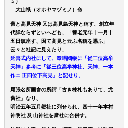
ミ）
大山祇
（オホヤマヅミノ）
命
舊
と高見天神
又は高見島天神と
稱
す、創立年
代詳ならずといへども、「養老元年
十一
月
十
五
日鎮座す、因て高見と云ふ名
稱
を賜ふ」
云々と社記に見えたり、
延喜式内社にして、奉唱國帳に「從三位高牟
天神」参考に「從三位高牟神社、天神、一本
作
ニ
正四位下高見」と記せり、
尾張名所
圖會
の所謂「古き棟札もありて、尤
舊
社」なり、
明治
五年五月
郷社に列せられ、
四十一
年本村
神明社
及
山神社を
當
社に合併す。