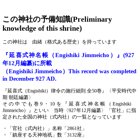
この神社の予備知識(Preliminary
knowledge of this shrine)
この神社は 由緒（格式ある歴史）を持っています
『延喜式神名帳
（
E
ngishiki
J
immeicho）
』
(
927
年
12月編纂)に所載
（E
ngishiki
J
immeicho
）
This record was completed
in December 927 AD.
『
延喜式
（
E
ngishiki）
律令の施行細則
全50巻
』〈
平安時代中
期
朝廷
編纂
〉
その中でも
巻
9
・
10を
『延喜式神名帳
（
E
ngishiki
J
immeicho）
』
といい
当時
〈
927年
12月編纂
〉
「官社」に指
定された
全国の
神社
（
式内社
）
の一覧
となっています
・
「官社（
式内社
）」
名称
「2861
社
」
・「
鎮座する天神地祇
」数
「3132座」