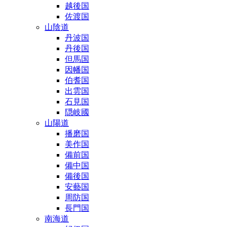
越後国
佐渡国
山陰道
丹波国
丹後国
但馬国
因幡国
伯耆国
出雲国
石見国
隠岐國
山陽道
播磨国
美作国
備前国
備中国
備後国
安藝国
周防国
長門国
南海道