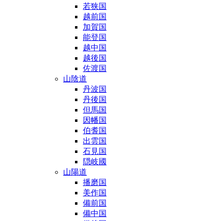
若狭国
越前国
加賀国
能登国
越中国
越後国
佐渡国
山陰道
丹波国
丹後国
但馬国
因幡国
伯耆国
出雲国
石見国
隠岐國
山陽道
播磨国
美作国
備前国
備中国