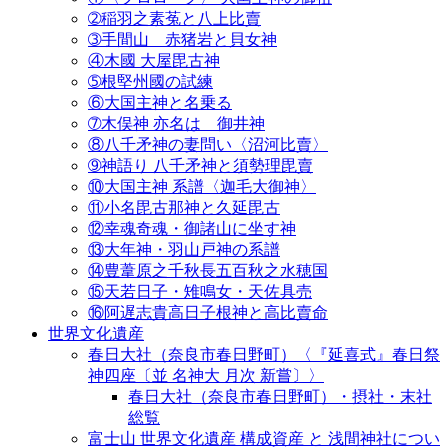
➁稲羽之素菟と八上比賣
➂手間山 赤猪岩と貝女神
④木國 大屋毘古神
➄根堅州國の試練
⑥大国主神と名乗る
➆木俣神 亦名は 御井神
⑧八千矛神の妻問い〈沼河比賣〉
➈神語り 八千矛神と須勢理毘賣
⑩大国主神 系譜〈迦毛大御神〉
⑪小名毘古那神と久延毘古
⑫幸魂奇魂・御諸山に坐す神
⑬大年神・羽山戸神の系譜
⑭豊葦原之千秋長五百秋之水穂国
⑮天若日子・雉鳴女・天佐具売
⑯阿遅志貴高日子根神と高比賣命
世界文化遺産
春日大社（奈良市春日野町）〈『延喜式』春日祭
神四座〔並 名神大 月次 新嘗〕〉
春日大社（奈良市春日野町）・摂社・末社
総覧
富士山 世界文化遺産 構成資産 と 浅間神社につい