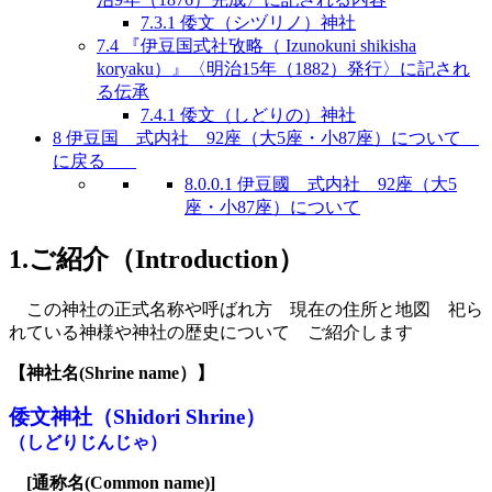
7.3.1
倭文（シヅリノ）神社
7.4
『伊豆国式社攷略（ Izunokuni shikisha
koryaku）』〈明治15年（1882）発行〉に記され
る伝承
7.4.1
倭文（しどりの）神社
8
伊豆国 式内社 92座（大5座・小87座）について
に戻る
8.0.0.1
伊豆國 式内社 92座（大5
座・小87座）について
1.ご紹介（Introduction）
この神社の正式名称や呼ばれ方 現在の住所と地図 祀ら
れている神様や神社の歴史について ご紹介します
【神社名
(S
hrine name
）
】
倭文神社
（Shidori Shrine）
（
しどりじんじゃ
）
[
通称名(Common name)
]