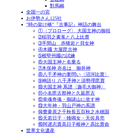
對馬嶋
全国一の宮
お伊勢さん125社
”時の架け橋”『古事記』神話の舞台
①〈プロローグ〉 大国主神の御祖
➁稲羽之素菟と八上比賣
➂手間山 赤猪岩と貝女神
④木國 大屋毘古神
➄根堅州國の試練
⑥大国主神と名乗る
➆木俣神 亦名は 御井神
⑧八千矛神の妻問い〈沼河比賣〉
➈神語り 八千矛神と須勢理毘賣
⑩大国主神 系譜〈迦毛大御神〉
⑪小名毘古那神と久延毘古
⑫幸魂奇魂・御諸山に坐す神
⑬大年神・羽山戸神の系譜
⑭豊葦原之千秋長五百秋之水穂国
⑮天若日子・雉鳴女・天佐具売
⑯阿遅志貴高日子根神と高比賣命
世界文化遺産