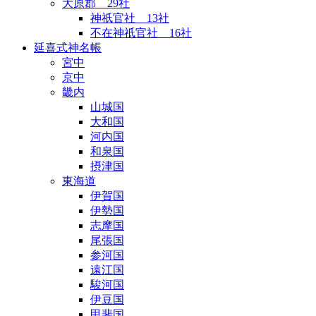
大原郡 29社
神祇官社 13社
不在神祇官社 16社
延喜式神名帳
宮中
京中
畿内
山城国
大和国
河内国
和泉国
摂津国
東海道
伊賀国
伊勢国
志摩国
尾張国
参河国
遠江国
駿河国
伊豆国
甲斐国