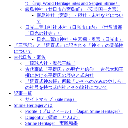
て〈Fuji World Heritage Sites and Sengen Shrine〉
嚴島神社（廿日市市宮島町）〈安芸国一之宮〉
嚴島神社（宮島）・摂社・末社などについ
て
日光二荒山神社 本社（日光市山内）〈世界遺産
「日光の社寺」〉
日光二荒山神社・中宮祠・奥宮（日光市）
『三宅記』と『延喜式』に記される「神々」の関係性
について
古代氏族・豪族
゛琉球八社・歴代王統゛
古代豪族「平群氏」の興亡と信仰 ― 古代大和王
権における平群氏の歴史と式内社
『延喜式神名帳』所載「いそへのかみのやしろ」
の社号を持つ式内社とその論社について
記事一覧
サイトマップ（site map）
Shrine Heritagerとは
Profile（プロフィール）〈Japan Shine Heritager​〉
Dragonfly（蜻蛉 とんぼ）
Shrine Heritager 実践和學