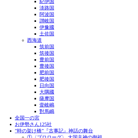
紀伊国
淡路国
阿波国
讃岐国
伊豫國
土佐国
西海道
筑前国
筑後国
豊前国
豊後国
肥前国
肥後国
日向国
大隅國
薩摩国
壹岐嶋
對馬嶋
全国一の宮
お伊勢さん125社
”時の架け橋”『古事記』神話の舞台
①〈プロローグ〉 大国主神の御祖