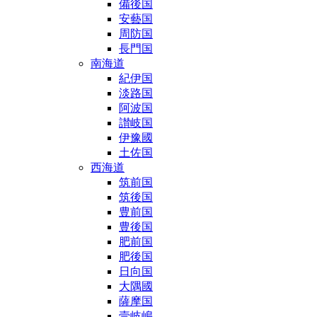
備後国
安藝国
周防国
長門国
南海道
紀伊国
淡路国
阿波国
讃岐国
伊豫國
土佐国
西海道
筑前国
筑後国
豊前国
豊後国
肥前国
肥後国
日向国
大隅國
薩摩国
壹岐嶋