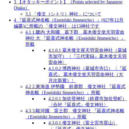
3
【オタッキーポイント】（Points selected by Japanese
Otaku）
3.1
「倭文（シトリ）神社」について
4
『延喜式神名帳（Engishiki Jimmeicho）』(927年12月
編纂)に所載の 「倭文神社」は13神社です
4.1
1.畿内 大和國 葛下郡 葛木倭文坐天羽雷命
神社 大 『延喜式神名帳（Engishiki Jimmeicho）』
所載
4.1.0.1
葛木倭文座天羽雷命神社（葛城
市加守）〈『三代実録』葛木倭文天羽
雷命神〉
4.1.0.2
博西神社（葛城市寺口）〈『延
喜式』 葛木倭文坐天羽雷命神社（大
月次新嘗）〉
4.2
2.東海道 伊勢國 鈴鹿郡 倭文神社 『延喜式
神名帳（Engishiki Jimmeicho）』所載
4.2.0.1
加佐登神社（鈴鹿市加佐登町）
〈合祀『延喜式』倭文神社〉
4.3
3.駿河國 富士郡 倭文神社 『延喜式神名帳
（Engishiki Jimmeicho）』所載
4.3.0.1
倭文神社（富士宮市星山）
〈『延喜式』倭文神社〉