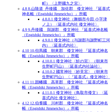
町）〈上野國九之宮〉
4.8
8.山陰道 丹後國 加佐郡 倭文神社 『延喜式
神名帳（Engishiki Jimmeicho）』所載
4.8.0.1
倭文神社（舞鶴市今田 小字津
ノ上）〈延喜式内社 倭文神社〉
4.9
9.丹後國 與謝郡 倭文神社 『延喜式神名帳
（Engishiki Jimmeicho）』所載
4.9.0.1
倭文神社（与謝郡与謝野町三河
内）〈延喜式内社〉
4.10
10.但馬國 朝來郡 倭文神社 『延喜式神名
帳（Engishiki Jimmeicho）』所載
4.10.0.1
倭文神社〈鮭の宮〉（朝来市
生野町円山）〈延喜式内社論社〉
4.10.0.2
國常神社〈妙見宮〉（朝来市
生野町円山）〈『延喜式』倭文神社〉
4.11
11.因幡國 高草郡 倭文神社 『延喜式神名
帳（Engishiki Jimmeicho）』所載
4.11.0.1
倭文神社（鳥取市倭文）〈延
喜式内社 倭文神社〉
4.12
12.伯耆國 川村郡 倭文神社 『延喜式神名
帳（Engishiki Jimmeicho）』所載