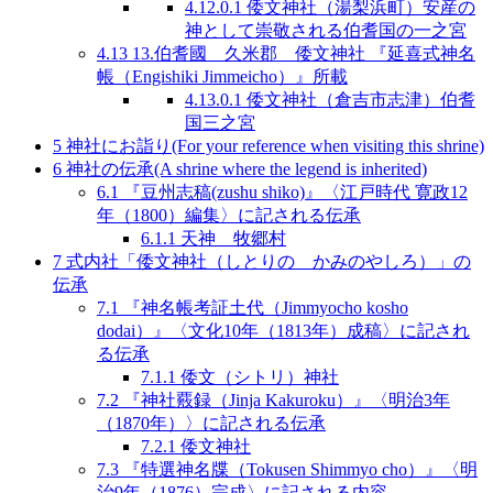
4.12.0.1
倭文神社（湯梨浜町）安産の
神として崇敬される伯耆国の一之宮
4.13
13.伯耆國 久米郡 倭文神社 『延喜式神名
帳（Engishiki Jimmeicho）』所載
4.13.0.1
倭文神社（倉吉市志津）伯耆
国三之宮
5
神社にお詣り(For your reference when visiting this shrine)
6
神社の伝承(A shrine where the legend is inherited)
6.1
『豆州志稿(zushu shiko)』〈江戸時代 寛政12
年（1800）編集〉に記される伝承
6.1.1
天神 牧郷村
7
式内社「倭文神社（しとりの かみのやしろ）」の
伝承
7.1
『神名帳考証土代（Jimmyocho kosho
dodai）』〈文化10年（1813年）成稿〉に記され
る伝承
7.1.1
倭文（シトリ）神社
7.2
『神社覈録（Jinja Kakuroku）』〈明治3年
（1870年）〉に記される伝承
7.2.1
倭文神社
7.3
『特選神名牒（Tokusen Shimmyo cho）』〈明
治9年（1876）完成〉に記される内容