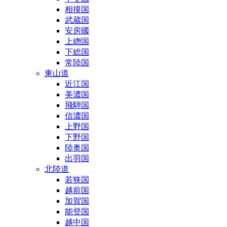
相摸国
武蔵国
安房國
上緫国
下総国
常陸国
東山道
近江国
美濃国
飛騨国
信濃国
上野国
下野国
陸奥国
出羽国
北陸道
若狭国
越前国
加賀国
能登国
越中国