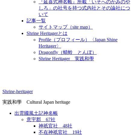
『延喜式神名帳』所載「いそへのかみのや
しろ」の社号を持つ式内社とその論社につ
いて
記事一覧
サイトマップ（site map）
Shrine Heritagerとは
Profile（プロフィール）〈Japan Shine
Heritager​〉
Dragonfly（蜻蛉 とんぼ）
Shrine Heritager 実践和學
Shrine-heritager
実践和學 Cultural Japan heritage
出雲國風土記神名帳
意宇郡 67社
神祇官社 48社
不在神祇官社 19社