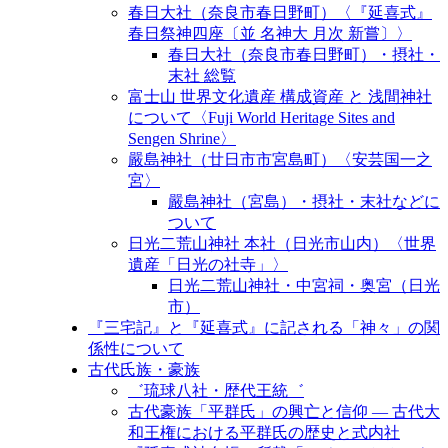
春日大社（奈良市春日野町）〈『延喜式』
春日祭神四座〔並 名神大 月次 新嘗〕〉
春日大社（奈良市春日野町）・摂社・
末社 総覧
富士山 世界文化遺産 構成資産 と 浅間神社
について〈Fuji World Heritage Sites and
Sengen Shrine〉
嚴島神社（廿日市市宮島町）〈安芸国一之
宮〉
嚴島神社（宮島）・摂社・末社などに
ついて
日光二荒山神社 本社（日光市山内）〈世界
遺産「日光の社寺」〉
日光二荒山神社・中宮祠・奥宮（日光
市）
『三宅記』と『延喜式』に記される「神々」の関
係性について
古代氏族・豪族
゛琉球八社・歴代王統゛
古代豪族「平群氏」の興亡と信仰 ― 古代大
和王権における平群氏の歴史と式内社