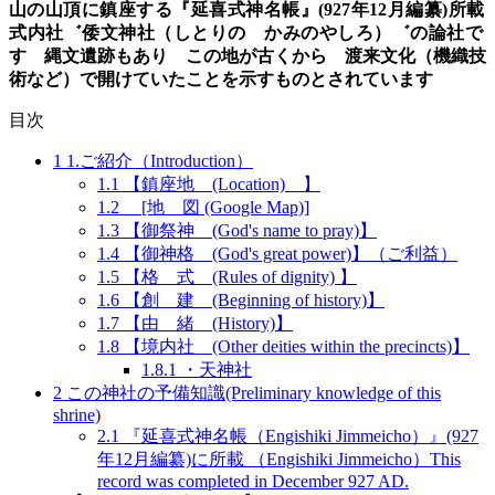
山
の
山頂に鎮座する
『延喜式神名帳
』
(
927年
12月編纂)所載
式内社゛
倭文神社
（
しとり
の
かみのやしろ）゛
の論社で
す 縄文遺跡もあり
この地が古くから
渡来文化（
機織技
術など
）
で
開けていたことを示す
ものとされています
目次
1
1.ご紹介（Introduction）
1.1
【鎮座地 (Location) 】
1.2
[地 図 (Google Map)]
1.3
【御祭神 (God's name to pray)】
1.4
【御神格 (God's great power)】（ご利益）
1.5
【格 式 (Rules of dignity) 】
1.6
【創 建 (Beginning of history)】
1.7
【由 緒 (History)】
1.8
【境内社 (Other deities within the precincts)】
1.8.1
・天神社
2
この神社の予備知識(Preliminary knowledge of this
shrine)
2.1
『延喜式神名帳（Engishiki Jimmeicho）』(927
年12月編纂)に所載 （Engishiki Jimmeicho）This
record was completed in December 927 AD.