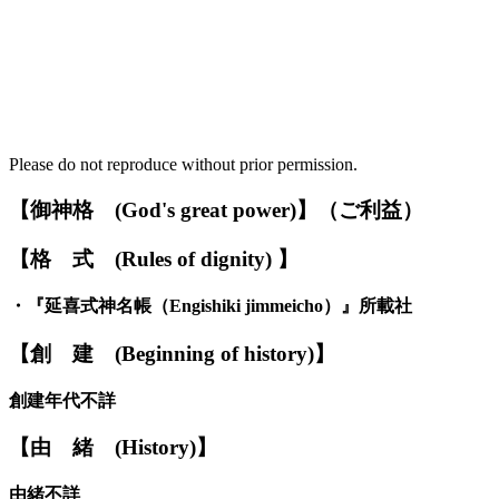
Please do not reproduce without prior permission.
【御神格
(God's great power)】
（ご利益）
【格
式
(Rules of dignity)
】
・
『延喜式神名帳
（
E
ngishiki jimmeicho）
』
所載社
【創
建
(Beginning of history)】
創建年代不詳
【由
緒
(
H
istory)】
由緒不詳