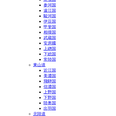
参河国
遠江国
駿河国
伊豆国
甲斐国
相摸国
武蔵国
安房國
上緫国
下総国
常陸国
東山道
近江国
美濃国
飛騨国
信濃国
上野国
下野国
陸奥国
出羽国
北陸道