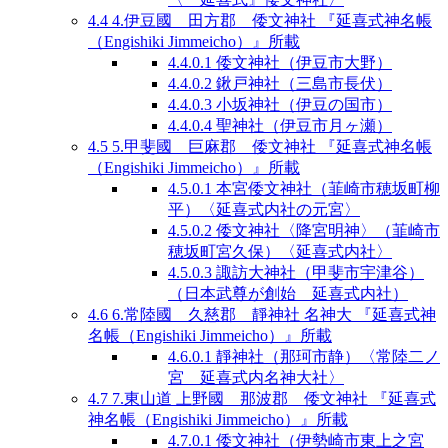
4.4
4.伊豆國 田方郡 倭文神社 『延喜式神名帳
（Engishiki Jimmeicho）』所載
4.4.0.1
倭文神社（伊豆市大野）
4.4.0.2
鍬戸神社（三島市長伏）
4.4.0.3
小坂神社（伊豆の国市）
4.4.0.4
聖神社（伊豆市月ヶ瀬）
4.5
5.甲斐國 巨麻郡 倭文神社 『延喜式神名帳
（Engishiki Jimmeicho）』所載
4.5.0.1
本宮倭文神社（韮崎市穂坂町柳
平）〈延喜式内社の元宮〉
4.5.0.2
倭文神社〈降宮明神〉（韮崎市
穂坂町宮久保）〈延喜式内社〉
4.5.0.3
諏訪大神社（甲斐市宇津谷）
（日本武尊が創始 延喜式内社）
4.6
6.常陸國 久慈郡 靜神社 名神大 『延喜式神
名帳（Engishiki Jimmeicho）』所載
4.6.0.1
靜神社（那珂市静）〈常陸二ノ
宮 延喜式内名神大社〉
4.7
7.東山道 上野國 那波郡 倭文神社 『延喜式
神名帳（Engishiki Jimmeicho）』所載
4.7.0.1
倭文神社（伊勢崎市東上之宮