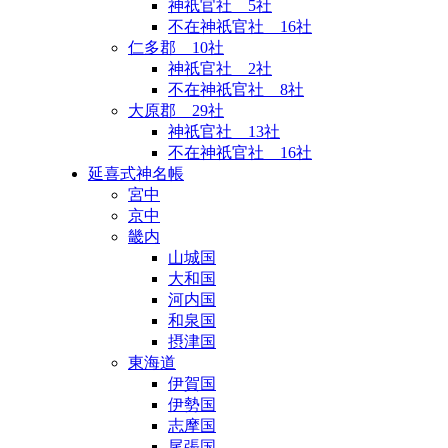
神祇官社 5社
不在神祇官社 16社
仁多郡 10社
神祇官社 2社
不在神祇官社 8社
大原郡 29社
神祇官社 13社
不在神祇官社 16社
延喜式神名帳
宮中
京中
畿内
山城国
大和国
河内国
和泉国
摂津国
東海道
伊賀国
伊勢国
志摩国
尾張国