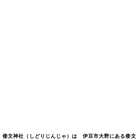
倭文神社（しどりじんじゃ）
は
伊豆市大野
にある
倭文