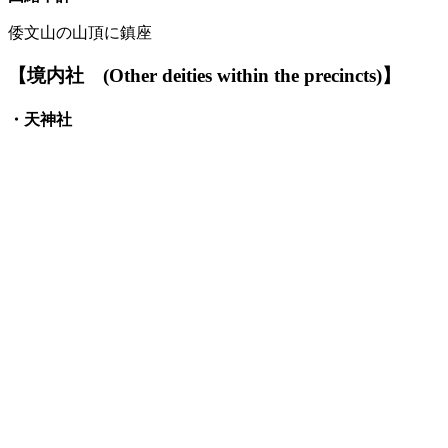
倭文
山の
山頂に鎮座
【境内社
(Other deities within the precincts)】
・
天神
社