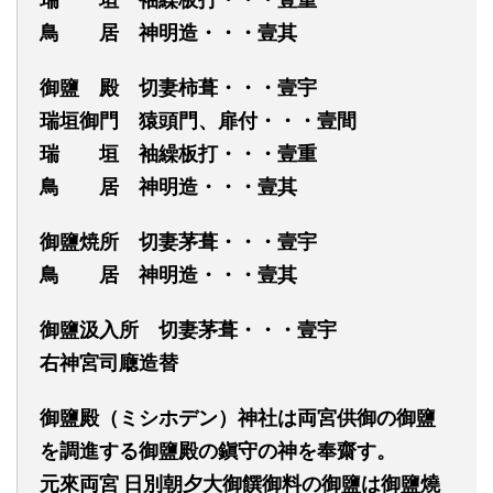
鳥 居 神明造・・・壹其
御鹽 殿 切妻柿葺・・・壹宇
瑞垣御門 猿頭門、扉付・・・壹間
瑞 垣 袖繰板打・・・壹重
鳥 居 神明造・・・壹其
御鹽焼所 切妻茅葺・・・壹宇
鳥 居 神明造・・・壹其
御鹽汲入所 切妻茅葺・・・壹宇
右神宮司廰造替
御鹽殿（ミシホデン）神社は両宮供御の御鹽
を調進する御鹽殿の鎭守の神を奉齋す。
元來両宮
日別朝夕大御饌御料の御鹽は御鹽燒