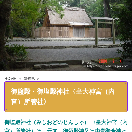
HOME
>
伊勢神宮
>
御鹽殿・御塩殿神社〈皇大神宮（内
宮）所管社〉
御塩殿神社（みしおどのじんじゃ） 〈皇大神宮（内
宮）所管社〉は
元来
御酒殿神又は由貴御倉神と