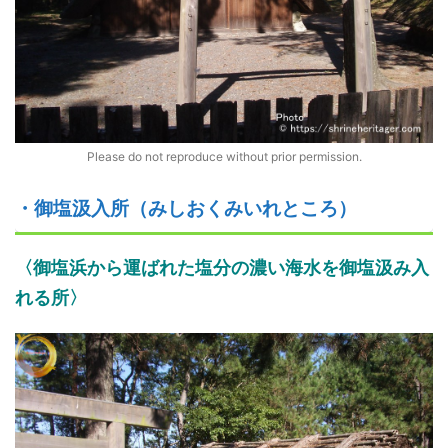
Please do not reproduce without prior permission.
・御塩汲入所（みしおくみいれところ）
〈
御塩浜から運ばれた塩分の濃い海水を御塩汲み入
れ
る
所
〉