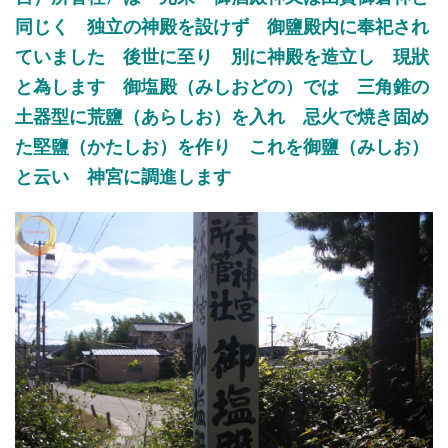
同じく 独立の神殿を設けず 御鹽殿内に奉祀され
ていました 後世に至り 別に神殿を造立し 現狀
と為します 御塩殿（みしおどの）では 三角錐の
土器型に荒鹽（あらしお）を入れ 忌火で焼き固め
た堅鹽（かたしお）を作り これを御鹽（みしお）
と云い 神宮に調進します