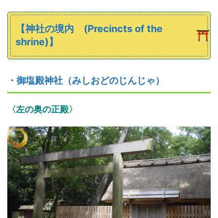
【
神社の
境内
(Precincts of the
shrine)】
・
御塩殿神社（みしおどのじんじゃ）
〈左の奥の正殿〉