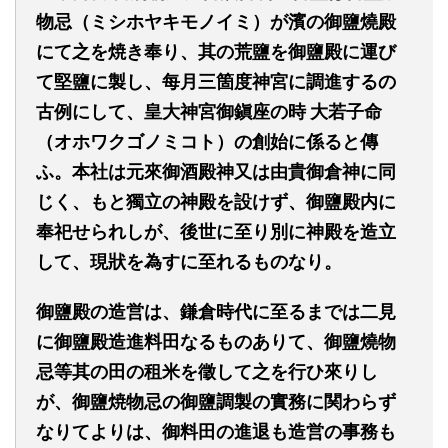
物忌（ミシホヤキモノイミ）が濱の御鹽燒殿
にて之を焼き奉り、其の荒鹽を御鹽殿に運び
て堅鹽に製し、每月三箇度神宮に調進するの
古例にして、皇大神宮御鎭座の時
大若子命
（オホワクゴノミコト）の創始に係ると傳
ふ。本社は元來御酒殿神又は由貴御倉神に同
じく、もと獨立の神殿を設けず、御鹽殿内に
奉祀せられしが、後世に至り別に神殿を造立
して、現狀を為すに至れるものなり。
御鹽殿の造営は、鎌倉時代に至るまでは二見
に御鹽殿造進料田なるものありて、御鹽燒物
忌等其の田の租米を徵して之を行ひ來りし
が、御鹽焼物忌の御鹽調製の實務に関わらず
なりてよりは、御料田の進退も造営の事務も