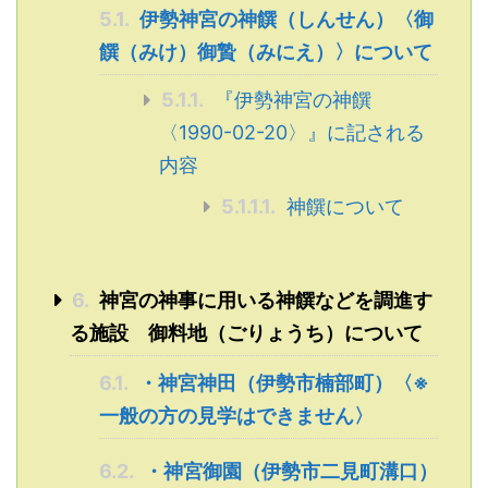
5.1.
伊勢神宮の神饌（しんせん）〈御
饌（みけ）御贄（みにえ）〉について
5.1.1.
『伊勢神宮の神饌
〈1990-02-20〉』に記される
内容
5.1.1.1.
神饌について
6.
神宮の神事に用いる神饌などを調進す
る施設 御料地（ごりょうち）について
6.1.
・神宮神田（伊勢市楠部町）〈※
一般の方の見学はできません〉
6.2.
・神宮御園（伊勢市二見町溝口）