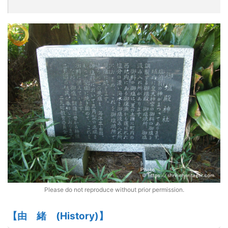
Please do not reproduce without prior permission.
【由
緒
(
H
istory)】