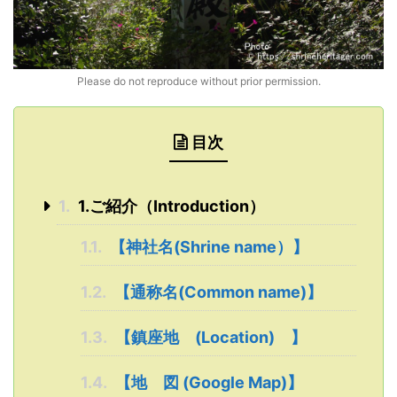
Please do not reproduce without prior permission.
目次
1.
1.ご紹介（Introduction）
1.1.
【神社名(Shrine name）】
1.2.
【通称名(Common name)】
1.3.
【鎮座地 (Location) 】
1.4.
【地 図 (Google Map)】