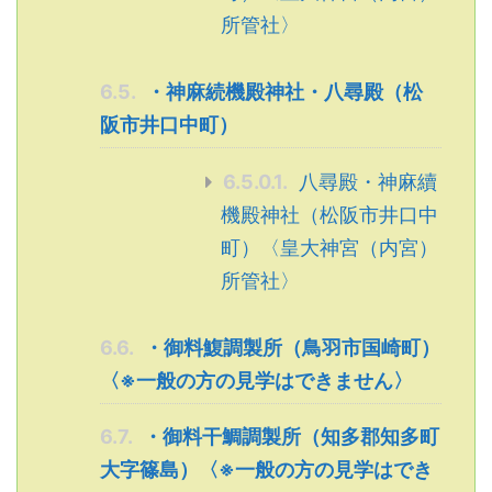
所管社〉
6.5.
・神麻続機殿神社・八尋殿（松
阪市井口中町）
6.5.0.1.
八尋殿・神麻續
機殿神社（松阪市井口中
町）〈皇大神宮（内宮）
所管社〉
6.6.
・御料鰒調製所（鳥羽市国崎町）
〈※一般の方の見学はできません〉
6.7.
・御料干鯛調製所（知多郡知多町
大字篠島）〈※一般の方の見学はでき