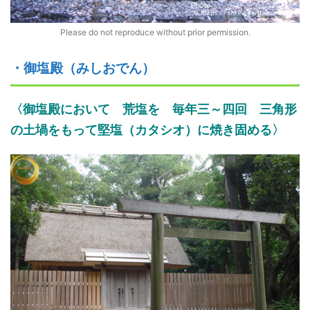
Please do not reproduce without prior permission.
・御塩殿（みしおでん）
〈
御塩殿において
荒塩を
毎年三～四回
三角形
の土堝をもって堅塩
（カタシオ）
に焼き固め
る
〉