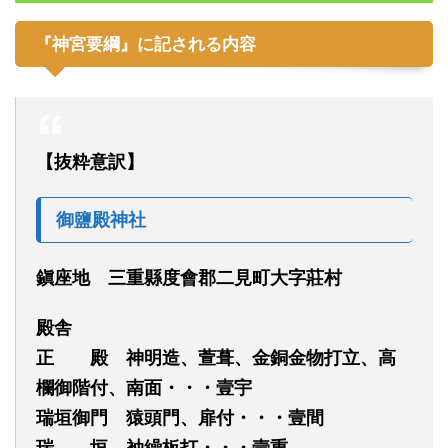
『神宮要綱』
に記される内容
【抜粋意訳】
御鹽殿神社
鎭座地 三重縣度會郡二見町大字莊村
殿舎
正 殿 神明造、萱葺、金銅金物打立、高
欄御階付、南面・・・壹宇
瑞垣御門 猿頭門、扉付・・・壹間
瑞 垣 袖繰板打・・・壹重