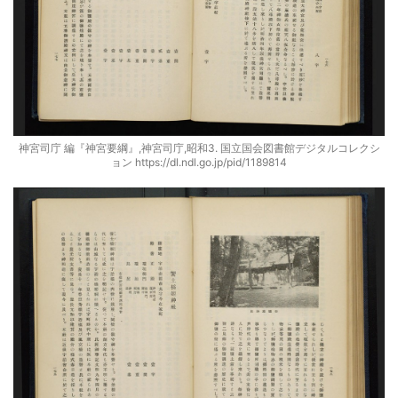
神宮司庁 編『神宮要綱』,神宮司庁,昭和3. 国立国会図書館デジタルコレクシ
ョン https://dl.ndl.go.jp/pid/1189814