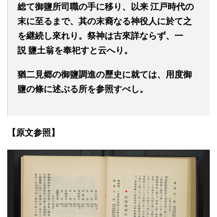
総て御鹽所司職の手に移り、以来
江戸時代の
末に至るまで、其の末裔なる神役人に於て之
を継続し來れり。祭神は古來詳ならず、一
説
鹽
土翁を奉祀すと云へり。
猶二見郷の御鹽調進の歷史に就ては、用度御
鹽の條に述ぶる所を参照すべし。
【原文参照】