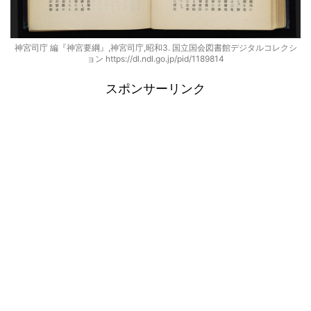
神宮司庁 編『神宮要綱』,神宮司庁,昭和3. 国立国会図書館デジタルコレクシ
ョン https://dl.ndl.go.jp/pid/1189814
スポンサーリンク