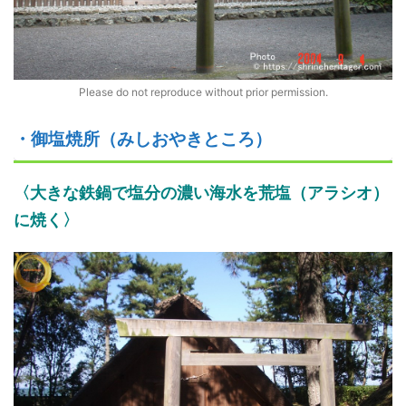
Please do not reproduce without prior permission.
・御塩焼所（みしおやきところ）
〈大きな鉄鍋で
塩分の濃い海水
を
荒塩
（アラシオ）
に焼
く
〉