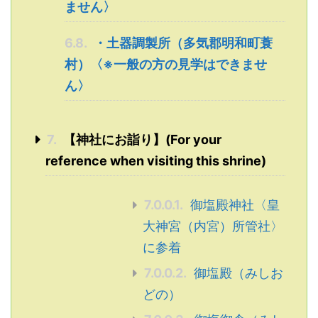
ません〉
6.8.
・土器調製所（多気郡明和町蓑
村）〈※一般の方の見学はできませ
ん〉
7.
【神社にお詣り】(For your
reference when visiting this shrine)
7.0.0.1.
御塩殿神社〈皇
大神宮（内宮）所管社〉
に参着
7.0.0.2.
御塩殿（みしお
どの）