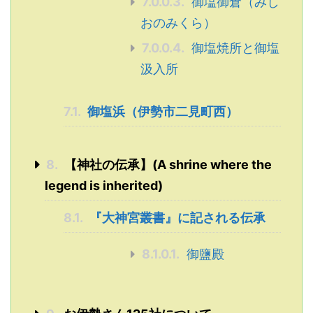
7.0.0.3.
御塩御倉（みし
おのみくら）
7.0.0.4.
御塩焼所と御塩
汲入所
7.1.
御塩浜（伊勢市二見町西）
8.
【神社の伝承】(A shrine where the
legend is inherited)
8.1.
『大神宮叢書』に記される伝承
8.1.0.1.
御鹽殿