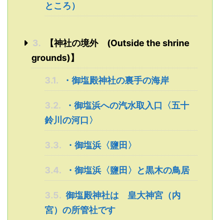
ところ）
3.
【神社の境外 (Outside the shrine
grounds)】
3.1.
・御塩殿神社の裏手の海岸
3.2.
・御塩浜への汽水取入口〈五十
鈴川の河口〉
3.3.
・御塩浜〈鹽田〉
3.4.
・御塩浜〈鹽田〉と黒木の鳥居
3.5.
御塩殿神社は 皇大神宮（内
宮）の所管社です