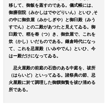
移して、御飯を蒸すのである。儀式帳には、
御膳宿院（みかしはでやどりいん）といひ ,そ
の中に御炊屋（みかしぎや）と御臼殿（みう
すでん）との二殿があつたと見えてゐる。御
臼殿で、稻を舂（つ）き、御炊屋で、これを
炊（かし）いだものである。鎌倉時代になっ
て、これを忌屋殿（いみやでん）といひ、今
はー殿だけになってゐる。
忌火屋殿の前庭の石壺のある中庭を、祓所
（はらいど）といってゐる。諸祭典の節、忌
火屋殿に於て調理した御饌御贄を祓ひ清める
所である。