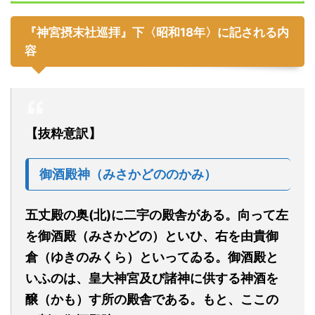
『神宮摂末社巡拝』下
〈
昭和18
年〉に記される内
容
【抜粋意訳】
御酒殿神（みさかどののかみ）
五丈殿の奥(北)に二宇の殿
舎
がある。向って左
を御酒殿
（みさかどの）
といひ、右を
由貴御
倉（ゆきのみくら）
といってゐる。御酒殿と
いふのは、皇大神宮及び諸神に供する神酒を
醸（かも）す
所の殿舎である。もと、こ
こ
の