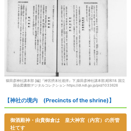
猿田彦神社講本部 [編]『神宮摂末社巡拝』下,猿田彦神社講本部,昭和18. 国立
国会図書館デジタルコレクション https://dl.ndl.go.jp/pid/1033626
【
神社の
境内
(Precincts of the shrine)】
御酒殿神
・由貴御倉は
皇大神宮（内宮）
の
所管
社
てす