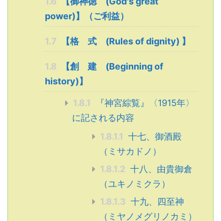
1.6
【御神徳 (God's great
power)】（ご利益）
1.7
【格 式 (Rules of dignity) 】
1.8
【創 建 (Beginning of
history)】
1.8.1
『神宮綜覧』〈1915年〉
に記される内容
1.8.1.1
十七、御酒殿
（ミサカドノ）
1.8.1.2
十八、由貴御倉
（ユキノミクラ）
1.8.1.3
十九、四至神
（ミヤノメグリノカミ）