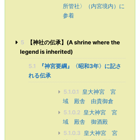
所管社〉（内宮境内）に
参着
5
【神社の伝承】(A shrine where the
legend is inherited)
5.1
『神宮要綱』〈昭和3年〉に記さ
れる伝承
5.1.0.1
皇大神宮 宮
域 殿舎 由貴御倉
5.1.0.2
皇大神宮 宮
域 殿舎 御酒殿
5.1.0.3
皇大神宮 宮