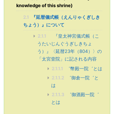
knowledge of this shrine)
2.1
『延暦儀式帳（えんりゃくぎしき
ちょう）』について
2.1.1
『皇太神宮儀式帳（こ
うたいじんぐうぎしきちょ
う）』〈延暦23年（804）〉の
「太宮壹院」に記される内容
2.1.1.1
゛幣殿一院゛とは
2.1.1.2
゛御倉一院゛と
は
2.1.1.3
゛御酒殿一院゛
とは