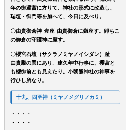
年の御遷宮に方りて、神社の形式に改造し、
瑞垣・御門等を加へて、今日に及べり。
〇由貴御倉神 壹座 由貴御倉に鎭座す。卽ちこ
の御倉の守護神に座す。
〇櫻宮石壇（サクラノミヤノイシダン）趾
由貴殿の巽にあり。建久年中行事に、櫻宮と
も櫻御前とも見えたり。小朝熊神社の神事を
行ひし所なり。
十九、四至神（ミヤノメグリノカミ）
・・・・
・・・・