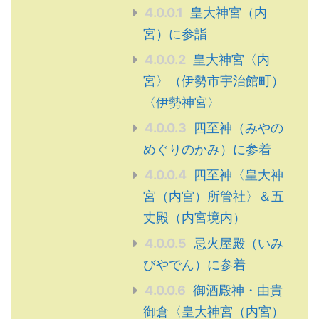
4.0.0.1
皇大神宮（内
宮）に参詣
4.0.0.2
皇大神宮〈内
宮〉（伊勢市宇治館町）
〈伊勢神宮〉
4.0.0.3
四至神（みやの
めぐりのかみ）に参着
4.0.0.4
四至神〈皇大神
宮（内宮）所管社〉＆五
丈殿（内宮境内）
4.0.0.5
忌火屋殿（いみ
びやでん）に参着
4.0.0.6
御酒殿神・由貴
御倉〈皇大神宮（内宮）