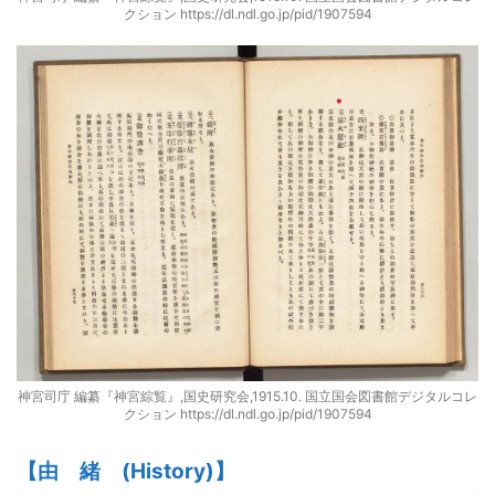
クション https://dl.ndl.go.jp/pid/1907594
神宮司庁 編纂『神宮綜覧』,国史研究会,1915.10. 国立国会図書館デジタルコレ
クション https://dl.ndl.go.jp/pid/1907594
【由
緒
(
H
istory)】