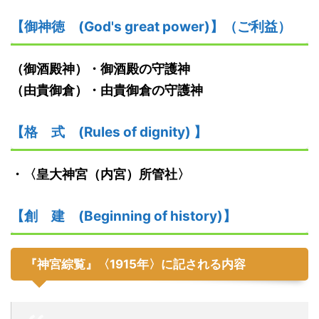
【御神
徳
(God's great power)】
（ご利益）
（
御酒殿神
）・御酒殿の守護神
（由貴御倉）・由貴御倉の守護神
【格
式
(Rules of dignity)
】
・
〈皇大神宮（内宮）所管社〉
【創
建
(Beginning of history)】
『神宮綜覧』
〈
1915
年〉に記される内容