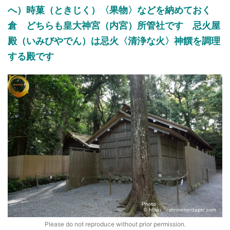
へ）時菓（ときじく）〈
果物
〉
などを納めておく
倉
どちらも
皇大神宮（内宮）所管社
です 忌火屋
殿（いみびやでん）は忌火〈清浄な火〉神饌を調理
する殿です
Please do not reproduce without prior permission.