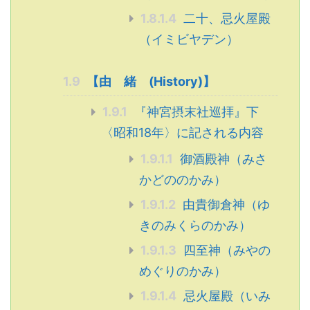
1.8.1.4
二十、忌火屋殿
（イミビヤデン）
1.9
【由 緒 (History)】
1.9.1
『神宮摂末社巡拝』下
〈昭和18年〉に記される内容
1.9.1.1
御酒殿神（みさ
かどののかみ）
1.9.1.2
由貴御倉神（ゆ
きのみくらのかみ）
1.9.1.3
四至神（みやの
めぐりのかみ）
1.9.1.4
忌火屋殿（いみ