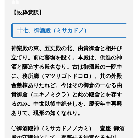
【抜粋意訳】
十七、御酒殿
（ミサカドノ）
神樂
殿
の
東
、五丈
殿
の北、由貴御倉と相
幷
び
立て
り
。前に蕃塀を設く。本殿は
、
供進の神
酒と釀造する
殿舎
な
り
。古は御酒殿の一院中
に、務所廳
（マツリゴトドコロ）
、其の外殿
舎數
棟あ
りたれど、今はその御倉の一なる
由
貴御倉
（ユキノミクラ）
と此の殿舎とを存す
るのみ。中世以後中絶せしを、慶安年中再興
ありて、現形の如くなれり。
〇御酒殿神
（ミサカドノノカミ） 壹
座 御酒
殿の守護神として、奉齋せる神
霊
なるを以