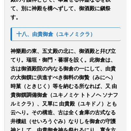
て、別に神殿を構へずして、御酒殿に鎭祭
す。
十八、由貴御倉
（ユキノミクラ）
神樂殿の東、五丈殿の北に、御酒殿と
幷
び立
て
り
。瑞垣・御門・蕃塀を設く。此御倉は、
古は御酒殿院の内なる御倉の一にして、由貴
の大
御饌
に供進すべ
き
御料の
御贄（みにへ）
時菓（ときじく）等を納むる所なれば、又
由
貴御饌調備御倉（ユキノミケ
トトノヘ
ソナフ
ルミクラ）、又單に
由貴殿（ユキドノ）とも
云へり。その構造、古は全く倉庫の古式なる
井樓組（せいろうぐみ）なりしを御倉の守護
神として、
由貴御倉
神を祭れるにり、寬永六