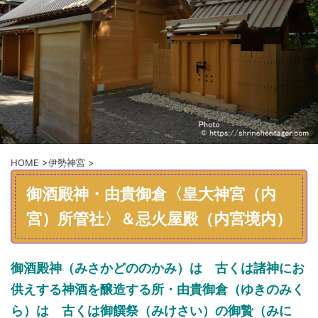
HOME
>
伊勢神宮
>
御酒殿神・由貴御倉〈皇大神宮（内
宮）所管社〉＆忌火屋殿（内宮境内）
御酒殿神（みさかどののかみ）
は 古くは諸神にお
供えする神酒を醸造する所・由貴御倉（ゆきのみく
ら）は
古くは御饌祭（みけさい）の
御贄（みに