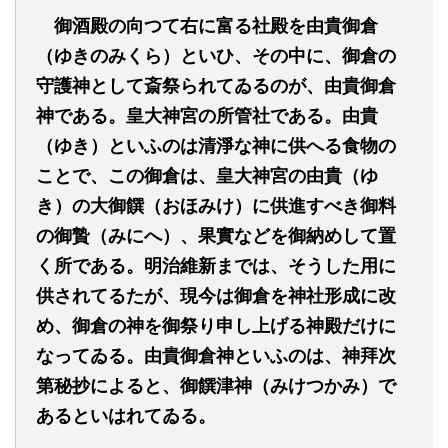
御酒殿の向つて右に富る社殿を由貴御倉
（ゆきのみくら）といひ、その中に、御倉の
守護神として斎祭られてゐるのが、由貴御倉
神である。皇大神宮の所管社である。由貴
（ゆき）といふのは清淨な神に供へる食物の
ことで、この御倉は、皇大神宮の由貴（ゆ
き）の大御饌（おほみけ）に供進すべき御料
の御贄（みにへ）、果實などを御納めして置
く所である。明治維新までは、そうした用に
供されてるたが、現今は御倉を神社形成に改
め、御倉の神を御祭り申し上げる神殿だけに
なってゐる。由貴御倉神といふのは、神拜次
第秘抄によると、御饌津神（みけつかみ）で
あるといはれてゐる。