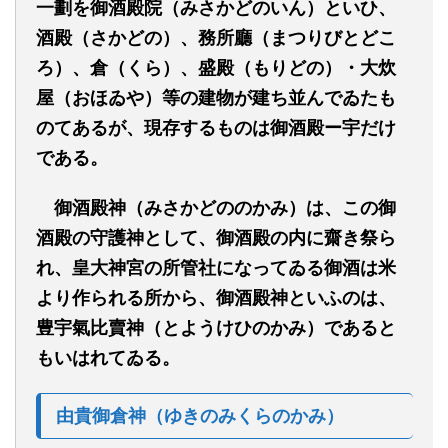
一劃を御酒殿
院（みさかどのいん）
といひ
、
酒殿
（さかどの）
、務所廳
（まつりびとどこ
ろ）、
倉
（くら）
、盛殿
（もりどの）
・大炊
屋
（おほゐや）
等の建物が建ち並んでゐたも
のてある
が、現存するものは御酒殿ー宇だけ
である。
御酒殿神
（みさかどののかみ）
は、この御
酒殿の守護神として、御酒殿の内に齋き祭ら
れ、皇大神宮の所管社になってゐる御酒は米
より作られる所から、御酒殿神といふのは、
豊宇氣比賣神（とようけひのかみ）であると
もいはれてゐる。
由貴御倉神（ゆきのみくらのかみ）