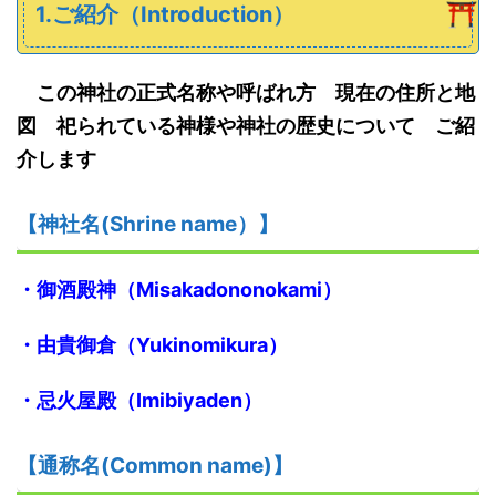
1.ご紹介（Introduction）
この神社の正式名称や呼ばれ方 現在の住所と地
図 祀られている神様や神社の歴史について ご紹
介します
【神社名
(S
hrine name
）
】
・
御酒殿神
（
Misakadononokami
）
・由貴御倉
（
Yukinomikura
）
・
忌火屋殿（
Imibiyaden
）
【
通称名(Common name)
】