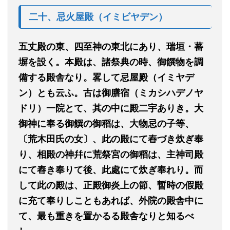
二十、忌火屋殿（イミビヤデン）
五丈殿の東、四至神の東北にあり、瑞垣・蕃
塀を設く。本殿は、諸祭典の時、御饌物を調
備する殿舎なり。畧して忌屋殿（イミヤデ
ン）とも云ふ。古は御膳宿（ミカシハデノヤ
ドリ）一院とて、其の中に殿二宇ありき。大
御神に奉る御饌の御稻は、大物忌の子等、
〔荒木田氏の女〕、此の殿にて
舂
づき炊ぎ奉
り、相殿の神幷に荒祭宮の御稻は、主神司殿
にて
舂
き奉りて後、此處にて炊ぎ奉れり。而
して此の殿は、正殿御炎上の節、暫時の假殿
に充て奉りしこともあれば、外院の殿舎中に
て、最も重きを置かるる殿舎なりと知るべ