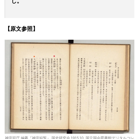
し。
【原文参照】
神宮司庁 編纂『神宮綜覧』,国史研究会,1915.10. 国立国会図書館デジタルコレ