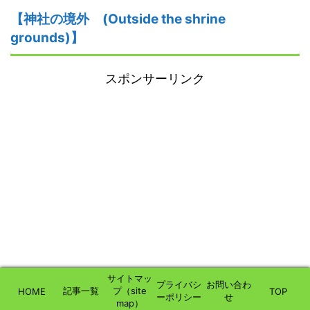
【
神社の
境外 (Outside the shrine
grounds)】
スポンサーリンク
サイトマッ
プライバシ
お問い合わ
記事一覧
プ（site
HOME
TOP
ーポリシー
せ
map）