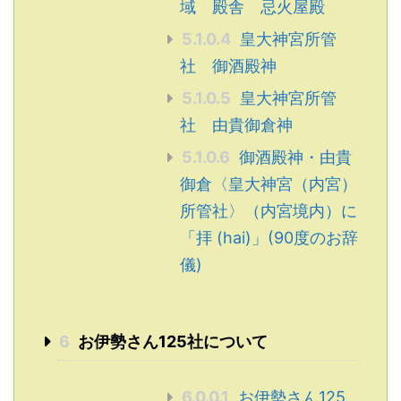
域 殿舎 忌火屋殿
5.1.0.4
皇大神宮所管
社 御酒殿神
5.1.0.5
皇大神宮所管
社 由貴御倉神
5.1.0.6
御酒殿神・由貴
御倉〈皇大神宮（内宮）
所管社〉（内宮境内）に
「拝 (hai)」(90度のお辞
儀)
6
お伊勢さん125社について
6.0.0.1
お伊勢さん125