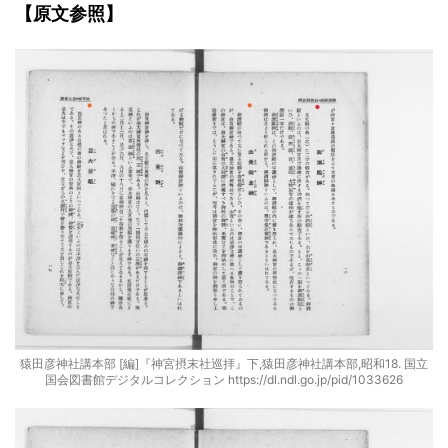
【原文参照】
猿田彦神社講本部 [編]『神宮摂末社巡拝』下,猿田彦神社講本部,昭和18. 国立
国会図書館デジタルコレクション https://dl.ndl.go.jp/pid/1033626