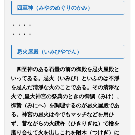
四至神（みやのめぐりのかみ）
・・・・
・・・・
忌火屋殿（いみびやでん）
四至神のある石畳の前の御殿を忌火屋殿と
いってゐる。忌火（いみび）といふのは不淨
を忌んだ清淨な火のことである。その清淨な
火で ,皇大神宮の祭典のときの御饌（みけ）、
御贄（みにへ）を調理するのが忌火屋殿であ
る。神宮の忌火は今でもマッチなどを用ひ
ず、昔ながらの火鑽杵（ひきりぎね）で檜を
磨り合せて火を出しこれを附木（つけぎ）に