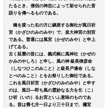
た
る
とき、僧侶の神忠によって架せられた昔
語りを傳へるものである。
橋を渡った右の方に鎭座する御社が風日祈
宮（かざひのみのみや）で、皇大神宮の別宮
である。普通には風宮（かぜのみや）と申上
げて
ゐる
。
古く延曆の昔には、義式帳に風神社（かぜの
かみのやしろ）と申し、風の神
級長律彦命
（しなつひこのみこと）と級長戸邊命（しな
とべのみこと）とをお祭りした御社である。
これを
風日祈宮（かざひのみのみや）
と申す
のは、風日—即ち風の霊妙なる力を乞（こ）
ひ祈（いの）るお宮といふ意味のものであ
る。昔は舊七月一日より三十日まで、禰宜