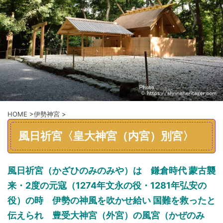
HOME
>
伊勢神宮
>
風日祈宮〈皇大神宮（内宮）別宮〉
風日祈宮（かざひのみのみや）は
鎌倉時代
蒙古襲
来・2度の元寇（1274年文永の役
・
1281年弘安の
役）の時
伊勢の
神風を吹かせ
給い
国難を救ったと
伝えられ
豊受大神宮
（外宮）の風宮
（かぜのみ