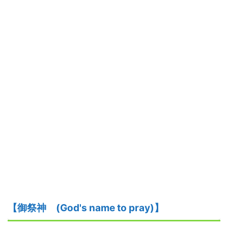
【御祭神
(God's name to pray)】