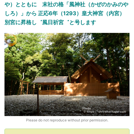
や）
とともに
末社
の
格「風神社
（かぜのかみのや
しろ）
」から
正応6年（1293）
皇大神宮（内宮）
別宮に昇格し
゛
風日祈宮
゛と号します
Please do not reproduce without prior permission.