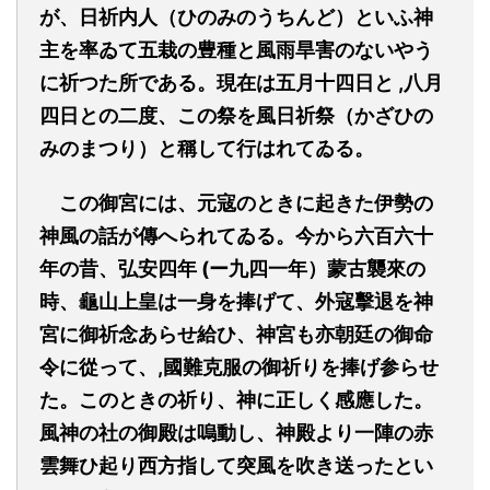
が、日祈内人（ひのみのうちんど）といふ神
主を率ゐて五栽の豊種と風雨旱害のないやう
に祈つた所である。現在は五月十四日と ,八月
四日との二度、この祭を風日祈祭（かざひの
みのまつり）と稱して行はれてゐる。
この御宮には、元寇のときに起きた伊勢の
神風の話が傳へられてゐる。今から六百六十
年の昔、弘安四年 (ー九四一年）蒙古襲來の
時、龜山上皇は一身を捧げて、外寇擊退を神
宮に御祈念あらせ給ひ、神宮も亦朝廷の御命
令に從って、,國難克服の御祈りを捧げ参らせ
た。このときの祈り、神に正しく感應した。
風神の社の御殿は嗚動し、神殿より一陣の赤
雲舞ひ起り西方指して突風を吹き送ったとい