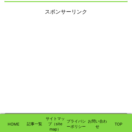
スポンサーリンク
サイトマッ
プライバシ
お問い合わ
この神社の予備知識(Preliminary
記事一覧
プ（site
HOME
TOP
ーポリシー
せ
map）
knowledge of this shrine)