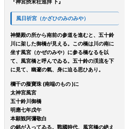
『
神宮摂末社巡拝 下
』
風日祈宮（かざひのみのみや）
神樂殿の所から南前の参道を進むと
、
五十鈴
川に架し
た
御橋が見える
。
この橋は川の南に
坐す風宮
（かぜのみや）
に
参る
橋なるを以
て、風宮
橋
と呼んでゐる
。
五十鈴の渓流を下
に見て、幽
邃
の氣、身に迫る思ひあり。
欄干の
擬寶珠
(南端のもの )に
太神宮風宮
五十鈴川御橋
明應七年戊午
本願観阿彌敬白
の銘が入ってゐる。戰國時代、風宮橋の
絶え