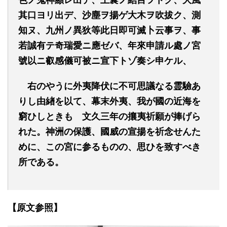
其口ヨリ出デ、沙塵ヲ揚ゲ大木ヲ吹拔ク、測
知ヌ、九州ノ異狄等此日即可滅卜云事ヲ、事
若誠有テ奇瑞愛ニ應ゼバ、年來申請ル處ノ宮
號以ニ叡感儀可被ニ宣下トゾ奏シ申ケル、
右のやうに外夷降伏に不可思議なる霊驗あ
りし由緖を以て、幕末外夷、我が國の近海を
窮ひしときも 文久三年の攘夷祈願が捧げら
れた。神洲の保護、國威の宣揚を祈念せんた
めに、この宮に参るものの、思ひを致すべき
所である。
【原文参照】