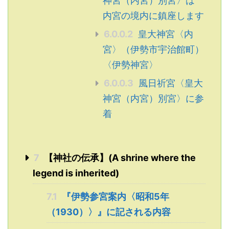
神宮（内宮）別宮〉は
内宮の境内に鎮座します
6.0.0.2
皇大神宮〈内
宮〉（伊勢市宇治館町）
〈伊勢神宮〉
6.0.0.3
風日祈宮〈皇大
神宮（内宮）別宮〉に参
着
7
【神社の伝承】(A shrine where the
legend is inherited)
7.1
『伊勢参宮案内〈昭和5年
（1930）〉』に記される内容