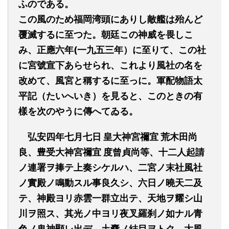
ふのである。
この風のため福岡湾頭にありし敵艦は殆んど
覆滅するに至つた。朝廷この神威を畏しこ
み、正應六年(一九五三年）に至りて、この社
に宮號宣下あらせられ、これより風社の名を
改めて、風宮と稱するに至っに。軍配物語太
平記（たいへいき）を見ると、このときの有
樣を次のやうに傳へてゐる。
弘安四年七月七日
皇大神宮禰宜
荒木田尚
良、豊受大神宮禰宜
度曾貞尚等、十二人起請
ノ連署ヲ捧テ上奏シケルハ、二宮ノ末社風社
ノ實殿ノ鳴動スル事良久シ、六日ノ曉天二及
テ、神殿ヨリ赤雲一群立出テ、天地ヲ耀シ山
川ヲ照ス、其光ノ中ヨリ夜叉羅刹ノ如ナル青
色ノ鬼神顯レ出デ、土嚢ノ結目ヲトク、大風