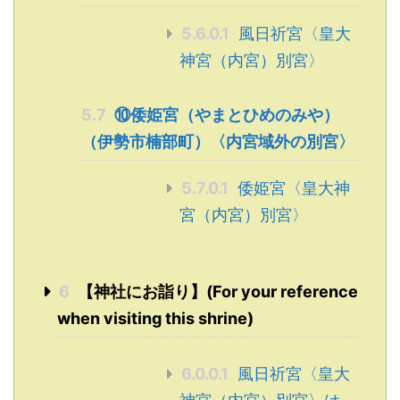
5.6.0.1
風日祈宮〈皇大
神宮（内宮）別宮〉
5.7
⑩倭姫宮（やまとひめのみや）
（伊勢市楠部町）〈内宮域外の別宮〉
5.7.0.1
倭姫宮〈皇大神
宮（内宮）別宮〉
6
【神社にお詣り】(For your reference
when visiting this shrine)
6.0.0.1
風日祈宮〈皇大