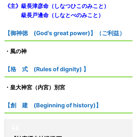
《主》級長津彦命
（しなつひこのみこと）
級長戸
邊
命
（しなとべのみこと）
【御神
徳
(God's great power)】
（ご利益）
・
風の神
【格
式
(Rules of dignity)
】
・
皇大神宮（内宮）別宮
【創
建
(Beginning of history)】