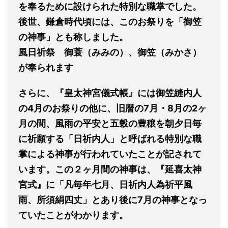
を奉るために設けられた特別な職掌でした。
後世、鎌倉時代頃には、このお祭りを「御笠
の神事」とも称しました。
風日祈祭 御蓑（みみの）、御笠（みかさ）
が奉られます
さらに、『皇太神宮儀式帳』には御笠縫内人
の4月のお祭りの他に、旧暦の7月・8月の2ヶ
月の間、風雨の平安と五穀の豊穣を朝夕日毎
に祈願する「日祈内人」と呼ばれる特別な職
掌による神事が行われていたことが記されて
います。この２ヶ月間の神事は、『延喜太神
宮式』に「凡毎年七月、日祈内人為祈平風
雨、所須絹四丈」とあり後に7月の神事となっ
ていたことがわかります。