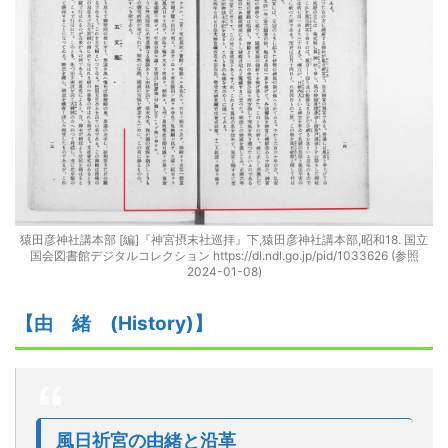
猿田彦神社講本部 [編]『神宮摂末社巡拝』下,猿田彦神社講本部,昭和18. 国立
国会図書館デジタルコレクション https://dl.ndl.go.jp/pid/1033626 (参照
2024-01-08)
【由
緒
(
H
istory)】
風日祈宮の由緒と沿革