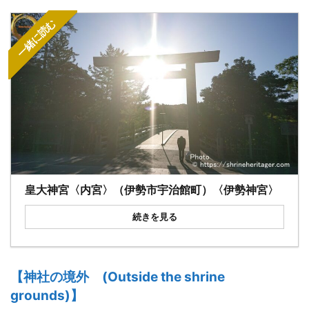
一緒に読む
皇大神宮〈内宮〉（伊勢市宇治館町）〈伊勢神宮〉
続きを見る
【
神社の
境外 (Outside the shrine
grounds)】