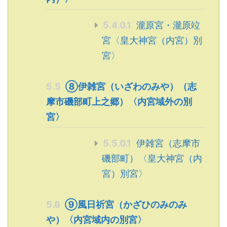
5.4.0.1
瀧原宮・瀧原竝
宮〈皇大神宮（内宮）別
宮〉
5.5
⑧伊雑宮（いざわのみや）（志
摩市磯部町上之郷）〈内宮域外の別
宮〉
5.5.0.1
伊雑宮（志摩市
磯部町）〈皇大神宮（内
宮）別宮〉
5.6
⑨風日祈宮（かざひのみのみ
や）〈内宮域内の別宮〉