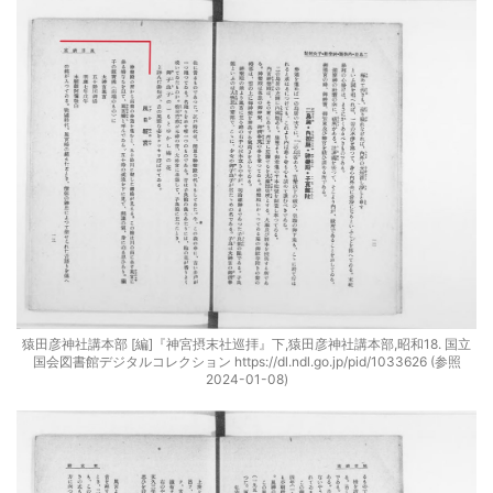
猿田彦神社講本部 [編]『神宮摂末社巡拝』下,猿田彦神社講本部,昭和18. 国立
国会図書館デジタルコレクション https://dl.ndl.go.jp/pid/1033626 (参照
2024-01-08)