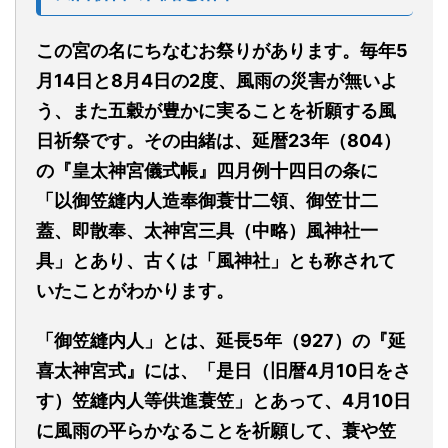
この宮の名にちなむお祭りがあります。毎年5
月14日と8月4日の2度、風雨の災害が無いよ
う、また五穀が豊かに実ることを祈願する風
日祈祭です。その由緒は、延暦23年（804）
の『皇太神宮儀式帳』四月例十四日の条に
「以御笠縫内人造奉御蓑廿二領、御笠廿二
蓋、即散奉、太神宮三具（中略）風神社一
具」とあり、古くは「風神社」とも称されて
いたことがわかります。
「御笠縫内人」とは、延長5年（927）の『延
喜太神宮式』には、「是日（旧暦4月10日をさ
す）笠縫内人等供進蓑笠」とあって、4月10日
に風雨の平らかなることを祈願して、蓑や笠