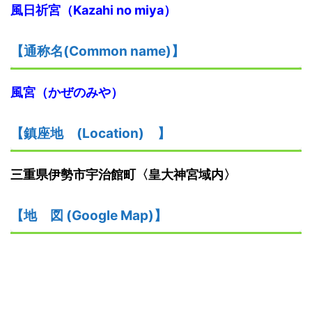
風日祈宮（
Kazahi no miya
）
【
通称名(Common name)
】
風宮（かぜのみや）
【鎮座地
(
L
ocation)
】
三重県伊勢市宇治館町
〈皇大神宮域内〉
【
地
図
(Google Map)
】