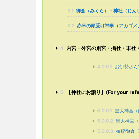
3.1
御倉（みくら）・神社（じん
3.2
赤米の頭受け神事（アカゴメ
4
内宮・外宮の別宮・攝社・末社
4.0.0.1
お伊勢さん
5
【神社にお詣り】(For your referenc
5.0.0.1
皇大神宮（
5.0.0.2
皇大神宮〈
5.0.0.3
御稲御倉〈