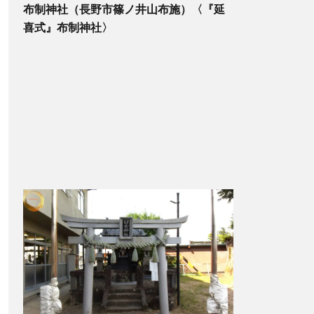
布制神社（長野市篠ノ井山布施）〈『延
喜式』布制神社〉