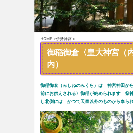
HOME
>
伊勢神宮
>
御稲御倉〈皇大神宮（
内）
御稲御倉（みしねのみくら）は 神宮神田か
前にお供え
される〉御
稲が納められます
祭
し北側には かつて天皇以外のものから奉ら