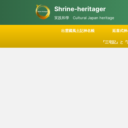
Shrine-heritager
実践和學 Cultural Japan heritage
出雲國風土記神名帳
延喜式神
『三宅記』と『
記される「神々
につい