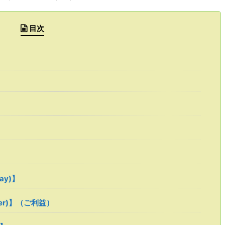
目次
ray)】
ower)】（ご利益）