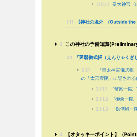
1.10.1.1
皇大神宮〈
1.11
【神社の境外 (Outside the sh
2
この神社の予備知識(Preliminary kn
2.1
『延暦儀式帳（えんりゃくぎ
2.1.1
『皇太神宮儀式帳（こ
の「太宮壹院」に記される
2.1.1.1
゛幣殿一院゛
2.1.1.2
゛御倉一院
2.1.1.3
゛御酒殿一
3
【オタッキーポイント】（Points sel