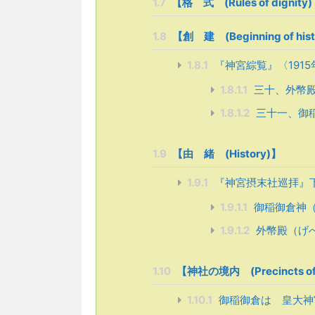
1.7
【格 式 (Rules of dignity)
1.8
【創 建 (Beginning of his
1.8.1
『神宮綜覧』〈191
1.8.1.1
三十、外幣
1.8.1.2
三十一、御
1.9
【由 緒 (History)】
1.9.1
『神宮摂末社巡拝』下
1.9.1.1
御稲御倉神
1.9.1.2
外幣殿（げ
1.10
【神社の境内 (Precincts of t
1.10.1
御稲御倉は 皇大神