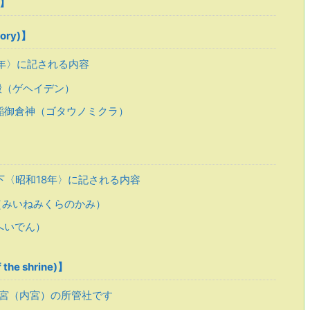
 】
tory)】
5年〉に記される内容
殿（ゲヘイデン）
稲御倉神（ゴタウノミクラ）
〈昭和18年〉に記される内容
（みいねみくらのかみ）
へいでん）
he shrine)】
宮（内宮）の所管社です