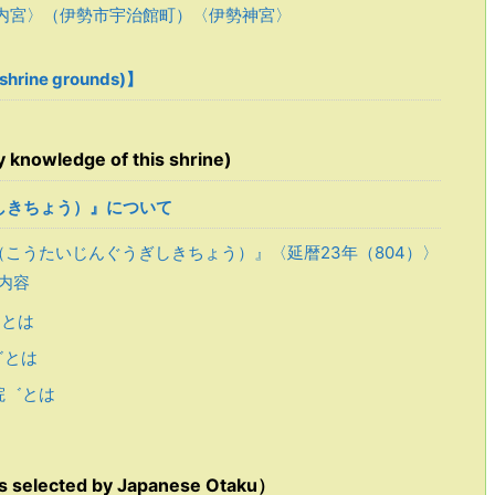
内宮〉（伊勢市宇治館町）〈伊勢神宮〉
rine grounds)】
owledge of this shrine)
しきちょう）』について
うたいじんぐうぎしきちょう）』〈延暦23年（804）〉
内容
とは
゛とは
院゛とは
ected by Japanese Otaku）