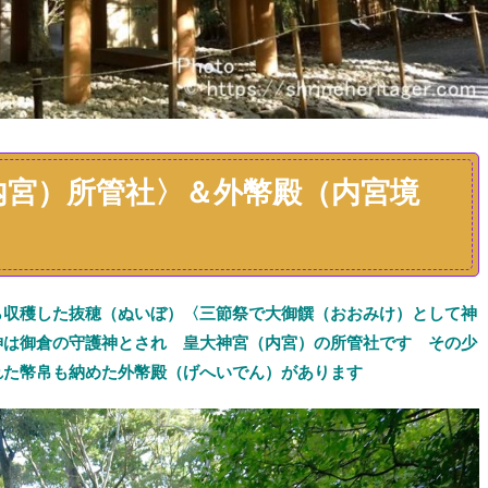
内宮）所管社〉＆外幣殿（内宮境
ら収穫した
抜穂（ぬいぼ）〈
三節祭で大御饌（おおみけ）として神
神は御倉の守護神
とされ
皇大神宮（内宮）
の
所管社
です その少
れた幣帛も納めた
外幣殿（げへいでん）
があります