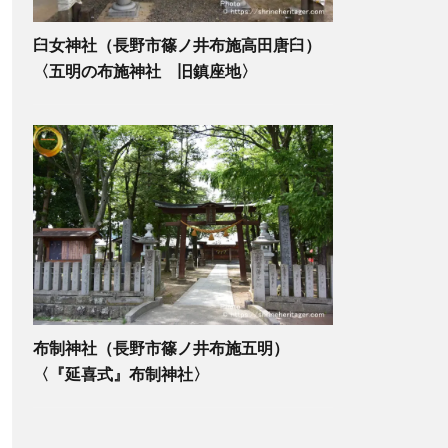
臼女神社（長野市篠ノ井布施高田唐臼）
〈五明の布施神社 旧鎮座地〉
布制神社（長野市篠ノ井布施五明）
〈『延喜式』布制神社〉