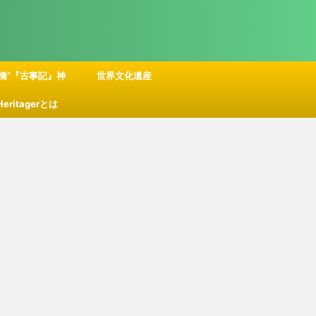
橋”『古事記』神
世界文化遺産
 Heritagerとは
話の舞台