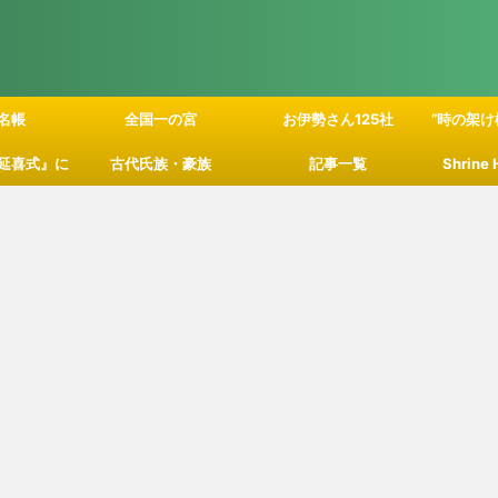
名帳
全国一の宮
お伊勢さん125社
”時の架け
延喜式』に
古代氏族・豪族
記事一覧
Shrine
」の関係性
て