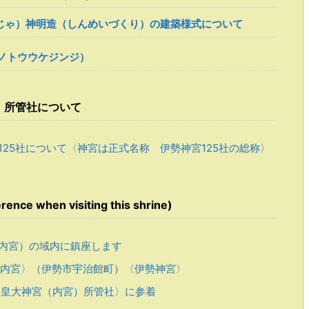
じゃ）神明造（しんめいづくり）の建築様式について
ノトウウケジンジ）
・所管社について
125社について〈神宮は正式名称 伊勢神宮125社の総称〉
e when visiting this shrine)
内宮）の域内に鎮座します
内宮〉（伊勢市宇治館町）〈伊勢神宮〉
皇大神宮（内宮）所管社〉に参着