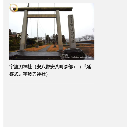
宇波刀神社（安八郡安八町森部）（『延
喜式』宇波刀神社）