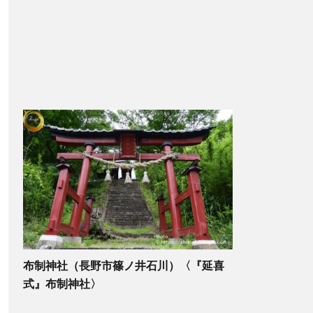
布制神社（長野市篠ノ井石川）〈『延喜
式』布制神社〉