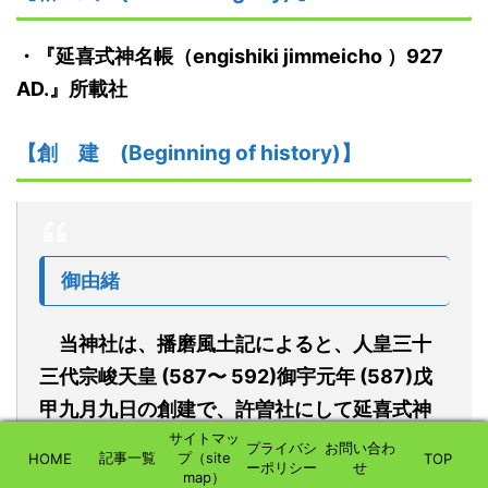
・『
延喜式神名帳
（
engishiki jimmeicho
）
927
AD.
』
所載社
【創
建
(Beginning of history)】
御由緒
当神社は、播磨風土記によると、人皇三十
三代宗峻天皇 (587〜 592)御宇元年 (587)戊
甲九月九日の創建で、許曽社にして延喜式神
サイトマッ
名張に「
美嚢郡
(ミナギノゴオリ) 一座 御
プライバシ
お問い合わ
記事一覧
プ（site
HOME
TOP
ーポリシー
せ
坂神社」とある。その延喜式内神社が当社と
map）