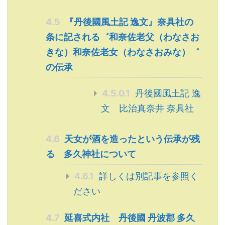
4.5
『丹後國風土記 逸文』奈具社の
条に記される゛和奈佐老父（わなさお
きな）和奈佐老女（わなさおみな）゛
の伝承
4.5.0.1
丹後國風土記 逸
文 比治真奈井 奈具社
4.6
天女が酒を造ったという伝承が残
る 多久神社について
4.6.1
詳しくは別記事を参照く
ださい
4.7
延喜式内社 丹後國 丹波郡 多久