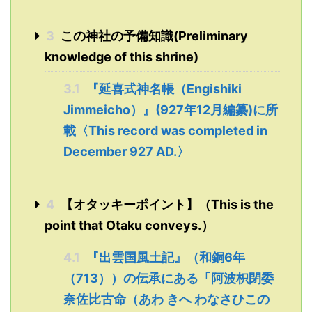
3
この神社の予備知識(Preliminary
knowledge of this shrine)
3.1
『延喜式神名帳（Engishiki
Jimmeicho）』(927年12月編纂)に所
載〈This record was completed in
December 927 AD.〉
4
【オタッキーポイント】（This is the
point that Otaku conveys.）
4.1
『出雲国風土記』（和銅6年
（713））の伝承にある「阿波枳閉委
奈佐比古命（あわ きへ わなさひこの