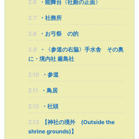
2.6
・能舞台〈社殿の正面〉
2.7
・社務所
2.8
・お弓祭 の的
2.9
・〈参道の右脇〉手水舎 その奥
に・境内社 厳島社
2.10
・参道
2.11
・鳥居
2.12
・社頭
2.13
【神社の境外 (Outside the
shrine grounds)】