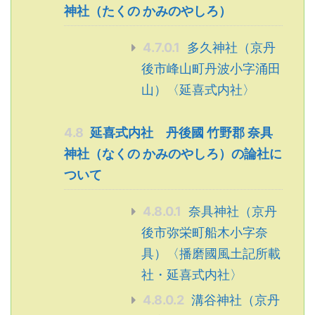
神社（たくの かみのやしろ）
4.7.0.1
多久神社（京丹
後市峰山町丹波小字涌田
山）〈延喜式内社〉
4.8
延喜式内社 丹後國 竹野郡 奈具
神社（なくの かみのやしろ）の論社に
ついて
4.8.0.1
奈具神社（京丹
後市弥栄町船木小字奈
具）〈播磨國風土記所載
社・延喜式内社〉
4.8.0.2
溝谷神社（京丹