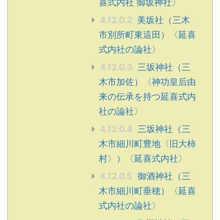
喜式内社 御坂神社〉
4.12.0.2
美坂社（三木
市別所町東這田）〈延喜
式内社の論社〉
4.12.0.3
三坂神社（三
木市加佐）〈神功皇后由
来の伝承を持つ延喜式内
社の論社〉
4.12.0.4
三坂神社（三
木市細川町豊地〈旧大柿
村〉）〈延喜式内社〉
4.12.0.5
御酒神社（三
木市細川町垂穂）〈延喜
式内社の論社〉