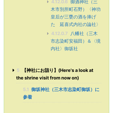
4.12.0.6
御酒神社（三
木市別所町石野）〈神功
皇后が三甕の酒を捧げ
た 延喜式内社の論社〉
4.12.0.7
八幡社（三木
市志染町安福田）＆〈境
内社〉御坂社
5
【神社にお詣り】(Here's a look at
the shrine visit from now on)
5.1
御坂神社（三木市志染町御坂）に
参着