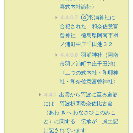
喜式内社論社〉
4.4.0.7
④羽浦神社に
合祀された 和奈佐意富
曾神社 徳島県阿南市羽
ノ浦町中庄千田池３２
4.4.0.8
羽浦神社（阿南
市羽ノ浦町中庄千田池）
〈二つの式内社・和耶神
社・和奈佐意富曽神社〉
4.4.1
出雲から阿波に至る道筋
には 阿波枳閉委奈佐比古命
（あわ きへ わなさひこのみこ
と）に関する 伝承が 風土記
に記されています