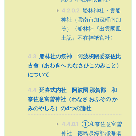
4.2.0.2
舩林神社・貴船
神社（雲南市加茂町南加
茂）〈船林社『出雲國風
土記』不在神祇官社〉
4.3
船林社の祭神 阿波枳閉委奈佐比
古命（あわきへ わなさひこのみこと）
について
4.4
延喜式内社 阿波國 那賀郡 和
奈佐意富曽神社（わなさ おふその か
みのやしろ）の4つの論社
4.4.0.1
①和奈佐意富曽
神社 徳島県海部郡海陽