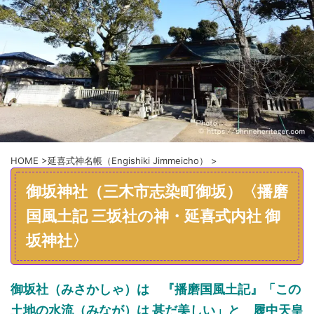
HOME
>
延喜式神名帳（Engishiki Jimmeicho）
>
御坂神社（三木市志染町御坂）〈播磨
国風土記 三坂社の神・延喜式内社 御
坂神社〉
御坂社（みさかしゃ）は 『播磨国風土記』「この
土地の水流（みなが）は 甚だ美しい」と 履中天皇