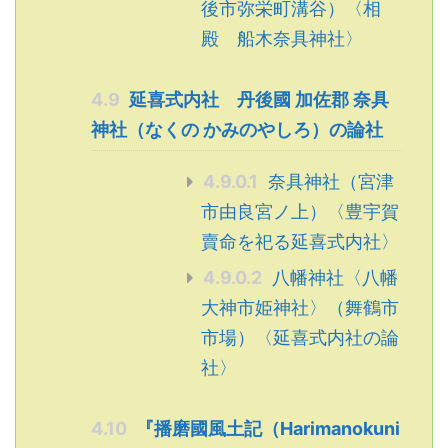
後市弥栄町溝谷）〈相
殿 船木奈具神社〉
4.9
延喜式内社 丹後國 加佐郡 奈具
神社（なくの かみのやしろ）の論社
4.9.0.1
奈具神社（宮津
市由良宮ノ上）〈豊宇賀
賣命を祀る延喜式内社〉
4.9.0.2
八幡神社〈八幡
大神市姫神社〉（舞鶴市
市場）〈延喜式内社の論
社〉
4.10
『播磨國風土記（Harimanokuni