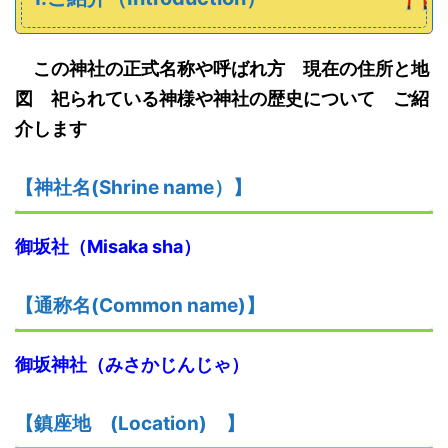
この神社の正式名称や呼ばれ方 現在の住所と地
図 祀られている神様や神社の歴史について ご紹
介します
【神社名
(S
hrine name
）
】
御坂社
（
Misaka sha
）
【
通称名(Common name)
】
御坂神社（
みさかじんじゃ
）
【鎮座地
(
L
ocation)
】