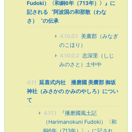
Fudoki）〈和銅6年（713年）〉』に
記される゛阿波国の和那散（わな
さ）゛の伝承
4.10.0.1
美囊郡（みなぎ
のこほり）
4.10.0.2
志深里（しじ
みのさと）土中中
4.11
延喜式内社 播磨國 美嚢郡 御坂
神社（みさかの かみのやしろ）につい
て
4.11.1
『播磨國風土記
（Harimanokuni Fudoki）〈和
銅6年（713年）〉』に記され