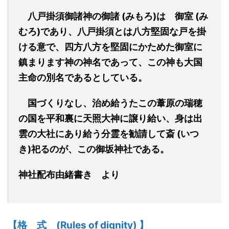
八戸掛須御諸神の御諸 (みもろ)は 御室 (み
むろ)であり、八戸掛須とは八方堅固な戸を掛
ける意で、四方八方を堅固にかためた御室に
鎮まります神の神名であって、この神も大国
主命の別名であるとしている。
国づくりなし、治め給うたこの葦原の瑞穂
の国を平和裏に天照大神に譲り給い、身は出
雲の大社にあり給う分霊を勧請して斎 (いつ
き)祀るのが、この御坂神社である。
神社配布由緒書き より
【格
式
(Rules of dignity)
】