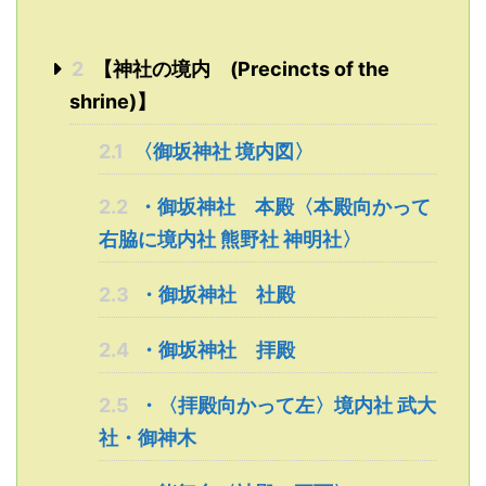
2
【神社の境内 (Precincts of the
shrine)】
2.1
〈御坂神社 境内図〉
2.2
・御坂神社 本殿〈本殿向かって
右脇に境内社 熊野社 神明社〉
2.3
・御坂神社 社殿
2.4
・御坂神社 拝殿
2.5
・〈拝殿向かって左〉境内社 武大
社・御神木