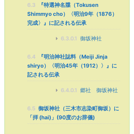
6.3
『特選神名牒（Tokusen
Shimmyo cho）〈明治9年（1876）
完成〉』に記される伝承
6.3.0.1
御坂神社
6.4
『明治神社誌料（Meiji Jinja
shiryo）〈明治45年（1912）〉』に
記される伝承
6.4.0.1
郷社 御坂神社
6.5
御坂神社（三木市志染町御坂）に
「拝 (hai)」(90度のお辞儀)