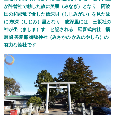
が許曽社で勅した故に美囊（みなぎ）となり 阿波
国の和那散で食した信深貝（しじみがい）を見た故
に 志深（しじみ）里となり 志深里には 三坂社の
神が坐（ましま）す と記される 延喜式内社 播
磨國 美嚢郡 御坂神社（みさかの かみのやしろ）の
有力な論社です