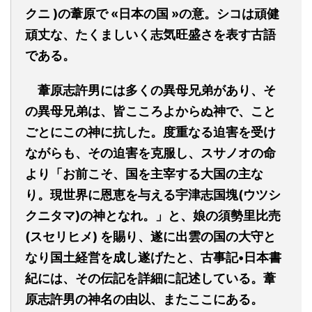
クニ )の葦原で «日本の国 »の意。シコは頑健
頑丈な、たくましいく志気旺盛さを表す古語
である。
葦原志許男には多くの異母兄弟があり、そ
の異母兄弟は、皆こころよからぬ神で、こと
ごとにこの神に抗した。度重なる迫害を受け
ながらも、その迫害を克服し、スサノオの命
より「お前こそ、国を主宰する大国の主な
り。現世界に恩恵を与える宇津志国塊(ウツシ
クニタマ)の神となれ。」と、娘の須勢里比売
(スセリヒメ) を賜り、遂に出雲の国の大守と
なり国土経営を成し遂げたと、古事記•日本書
紀には、その伝記を詳細に記述している。葦
原志許男の神名の由以、またここにある。