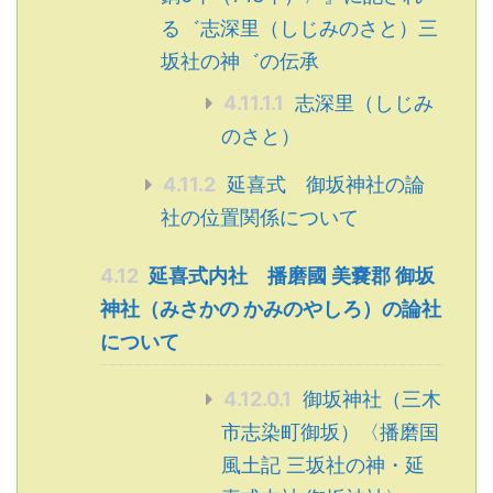
る゛志深里（しじみのさと）三
坂社の神゛の伝承
4.11.1.1
志深里（しじみ
のさと）
4.11.2
延喜式 御坂神社の論
社の位置関係について
4.12
延喜式内社 播磨國 美嚢郡 御坂
神社（みさかの かみのやしろ）の論社
について
4.12.0.1
御坂神社（三木
市志染町御坂）〈播磨国
風土記 三坂社の神・延