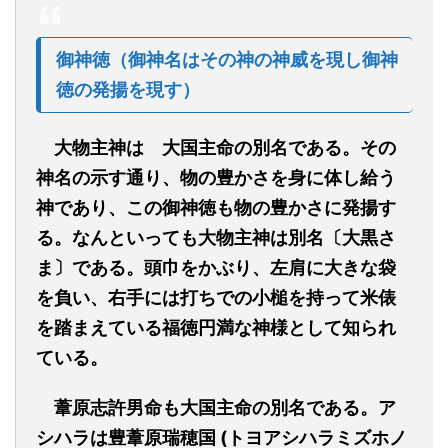
御神徳（
御神名はその神の
神威を
現
し
御
神
徳
の
発揚を
現
す）
大物主神は
大国主命の別名である。その
神名の示す通り、物の豊かさを身に体し給う
神であり、この御神徳も物の豊かさに発揚す
る。なんといっても大物主神は別名〔大黒さ
ま〕である。頭巾をかぶり、左肩に大きな袋
を負い、右手には打ちでの小槌を持って米俵
を踏まえている福徳円満な神様として知られ
ている。
葦原志許男命も大国主命の別名である。ア
シハラは豊葦原瑞穂国 (トヨアシハラミズホノ