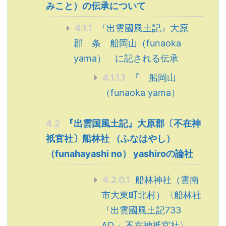
みこと）の伝承について
4.1.1
『出雲國風土記』大原
郡 条 船岡山（funaoka
yama） に記される伝承
4.1.1.1
『 船岡山
（funaoka yama）
4.2
『出雲国風土記』大原郡〔不在神
祇官社〕船林社 （ふなはやし）
（funahayashi no） yashiroの論社
4.2.0.1
船林神社（雲南
市大東町北村）〈船林社
『出雲國風土記733
AD.』不在神祇官社〉