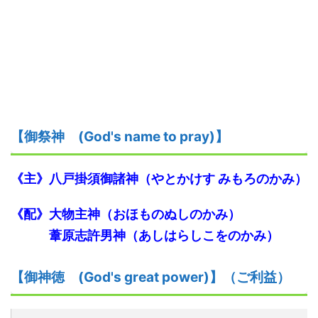
【御祭神
(God's name to pray)】
《主》
八戸掛須御諸神
（やとかけす
みもろのかみ
）
《配》
大物主神
（おほものぬしのかみ）
葦原志許男神
（あしはらしこをのかみ）
【御神
徳
(God's great power)】
（ご利益）