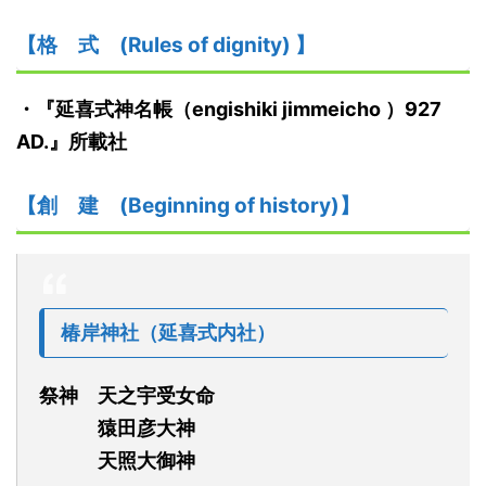
【格
式
(Rules of dignity)
】
・『
延喜式神名帳
（
engishiki jimmeicho
）
927
AD.
』
所載社
【創
建
(Beginning of history)】
椿岸神社
（
延喜式内社
）
祭神
天之宇受女命
猿田彦大神
天照大御神