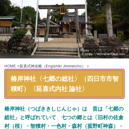
HOME
>
延喜式神名帳（Engishiki Jimmeicho）
>
椿岸神社〈七郷の総社〉（四日市市智
積町）〈延喜式内社 論社〉
椿岸神社
（
つばききしじんじゃ
）
は
昔は「七郷の
総社」と呼
ばれていて
七つの郷とは
〔
旧村の佐倉
村（桜）
・
智積村
・
一色村
・
森村（菰野町神森）
・