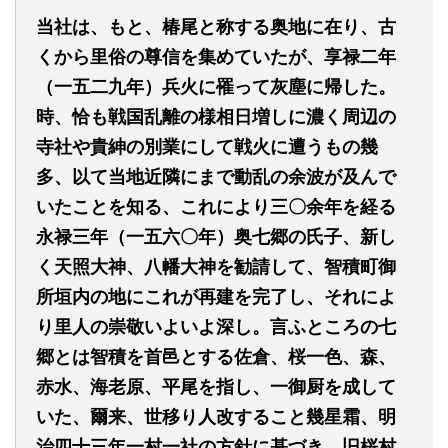
当社は、もと
、
椿尾と称する奥地に在り、古
くから里俗の尊信を集めていたが、享禄
二
年
（一五二九
年
）
兵火に罹って灰塵に帰した。
時、恰も戦国乱離の様相日増しに濃く周辺の
寺社や貴紳の別業にして戦火に遭うもの幾
多、以て当地近隣にまで動乱の余波が及んで
いたことを知る、これにより三
〇
余年を経る
永禄
三
年
（一五六〇
年
）
奥七郷の氏子、新し
く天照大神、八幡大神を勧請して、智積町御
所垣内の地にこれが再建を完了し、それによ
り里人の崇敬いよいよ深し。言ふところの七
郷とは智積を首邑とする佐倉、桜一色、森、
赤水、海老原、平尾を指し
、
一御厨を成して
いた、爾来
、
世移り人改すること幾星霜
、
明
治
四十三
年一村一社の方針に基づき、旧桜村