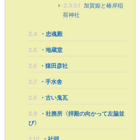
2.3.0.1
加賀姫と椿岸稲
荷神社
2.4
・忠魂殿
2.5
・地蔵堂
2.6
・猿田彦社
2.7
・手水舎
2.8
・古い鬼瓦
2.9
・社務所〈拝殿の向かって左脇並
び〉
2.10
・社頭