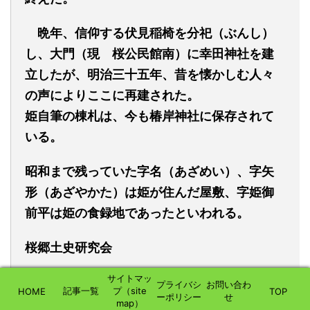
晩年、信仰する伏見稲椅を分祀（ぶんし）
し、大門（現 桜公民館南）に幸田神社を建
立したが、明治三十五年、昔を懐かしむ人々
の声によりここに再建された。
姫
自筆
の棟札は、今
も椿
岸神社に保存されて
いる
。
昭和まで
残っていた字名
（あざめい）
、字矢
形
（あざやかた）は姫が住んだ屋敷、字姫御
前平は姫の食録地であったといわれる。
桜郷土史研究
会
サイトマッ
現地立札より
プライバシ
お問い合わ
記事一覧
プ（site
HOME
TOP
ーポリシー
せ
map）