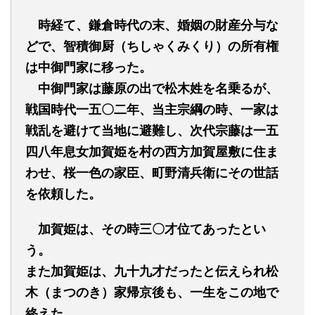
時経て、鎌倉時代の末、婚姻の財産分与な
どで、智積御厨（ちしゃくみくり）の所有権
は中御門家に移った。
中御門家は藤原の出で松木姓を名乗るが、
戦国時代
一五〇二年、当主宗綱の時、一家は
戦乱を避けて当地に避難し、次代宗藤は一五
四八年息女加賀姫を村の西方加賀屋敷に住ま
わせ、桜一色の家臣、町野清兵衛にその世話
を依頼した。
加賀姫は、その時三〇才位てあったとい
う。
ま
た加賀姫は
、
九十九
才
だったと
伝え
られ松
木
（まつのき）家帰京後も、一生をこの地で
終えた。