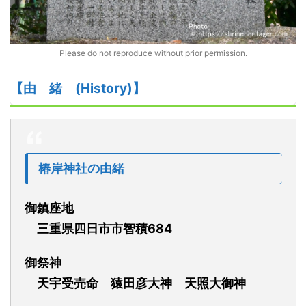
Please do not reproduce without prior permission.
【由
緒
(
H
istory)】
椿岸神社の由緒
御鎮座地
三重県四日市市智積684
御祭神
天宇受売命 猿田彦大神 天照大御神