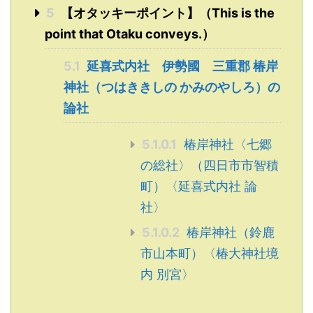
5
【オタッキーポイント】（This is the
point that Otaku conveys.）
5.1
延喜式内社 伊勢國 三重郡 椿岸
神社（つはききしの かみのやしろ）の
論社
5.1.0.1
椿岸神社〈七郷
の総社〉（四日市市智積
町）〈延喜式内社 論
社〉
5.1.0.2
椿岸神社（鈴鹿
市山本町）〈椿大神社境
内 別宮〉