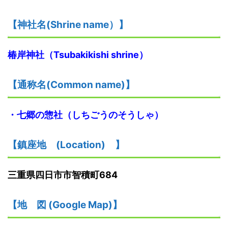
【神社名
(S
hrine name
）
】
椿岸神社
（
T
subakikishi
shrine
）
【
通称名(Common name)
】
・七郷の惣社（しちごうのそうしゃ）
【鎮座地
(
L
ocation)
】
三重県四日市市智積町684
【
地
図
(Google Map)
】