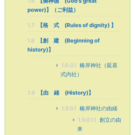
1.6
【御神徳 (God's great
power)】（ご利益）
1.7
【格 式 (Rules of dignity) 】
1.8
【創 建 (Beginning of
history)】
1.8.0.1
椿岸神社（延喜
式内社）
1.9
【由 緒 (History)】
1.9.0.1
椿岸神社の由緒
1.9.0.1.1
創立の由
来