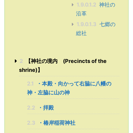
1.9.0.1.2
神社の
沿革
1.9.0.1.3
七郷の
総社
2
【神社の境内 (Precincts of the
shrine)】
2.1
・本殿・向かって右脇に八幡の
神・左脇に山の神
2.2
・拝殿
2.3
・椿岸稲荷神社