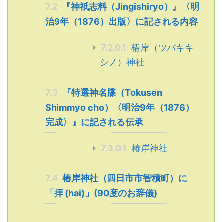
7.2
『神祇志料（Jingishiryo）』〈明
治9年（1876）出版〉に記される内容
7.2.0.1
椿岸（ツバキキ
シノ）神社
7.3
『特選神名牒（Tokusen
Shimmyo cho）〈明治9年（1876）
完成〉』に記される伝承
7.3.0.1
椿岸神社
7.4
椿岸神社（四日市市智積町）に
「拝 (hai)」(90度のお辞儀)