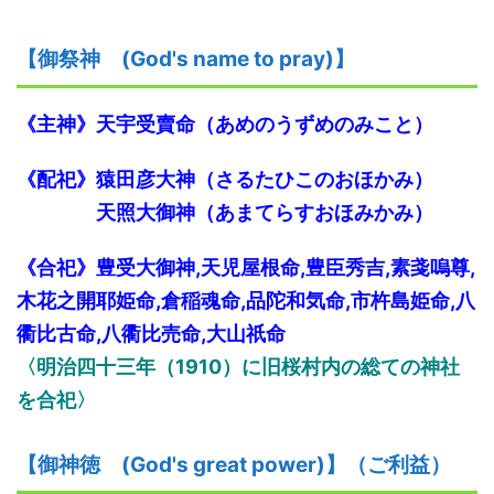
【御祭神
(God's name to pray)】
《主
神
》天宇受
賣
命
（あめのうずめのみこと）
《配
祀
》猿田彦大神
（さるたひこのおほかみ）
天照大御神
（あまてらすおほみかみ）
《
合祀
》
豊受大御神,天児屋根命,豊臣秀吉,素戔嗚尊,
木花之開耶姫命,倉稲魂命,品陀和気命,市杵島姫命,八
衢比古命,八衢比売命,大山祇命
〈
明治
四十三
年
（
1910
）に
旧桜村内の総て
の
神社
を
合祀
〉
【御神
徳
(God's great power)】
（ご利益）