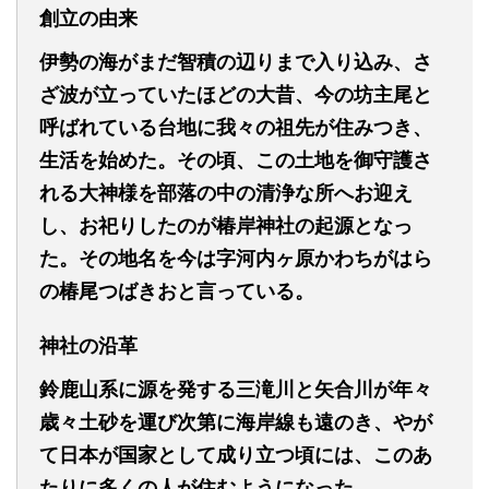
創立の由来
伊勢の海がまだ智積の辺りまで入り込み、さ
ざ波が立っていたほどの大昔、今の坊主尾と
呼ばれている台地に我々の祖先が住みつき、
生活を始めた。その頃、この土地を御守護さ
れる大神様を部落の中の清浄な所へお迎え
し、お祀りしたのが椿岸神社の起源となっ
た。その地名を今は字河内ヶ原かわちがはら
の椿尾つばきおと言っている。
神社の沿革
鈴鹿山系に源を発する三滝川と矢合川が年々
歳々土砂を運び次第に海岸線も遠のき、やが
て日本が国家として成り立つ頃には、このあ
たりに多くの人が住むようになった。