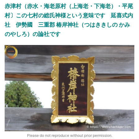
赤津村（赤水
・
海老原村（上海老・下海老）
・
平尾
村
〕
この七村の総氏神様
という意味です
延喜式内
社 伊勢國 三重郡
椿岸神社（つはききしの かみ
のやしろ）の論社です
Please do not reproduce without prior permission.