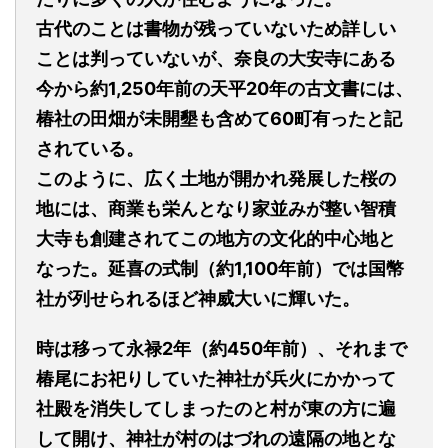
古代のことは書物が残っていないため詳しい
ことは判っていないが、奈良の大安寺にある
今から約1,250年前の天平20年の古文書には、
椿社の田畑が未開墾も含めて60町有ったと記
されている。
このように、広く土地が開かれ発展した桜の
地には、商業も栄んとなり家並みが整い智積
大寺も創建されてこの地方の文化的中心地と
なった。延喜の式制（約1,100年前）では国幣
社が列せられるほど神威大いに輝いた。
時は移って永禄2年（約450年前）、それまで
椿尾にお祀りしていた神社が兵火にかかって
社殿を消失してしまったのと村が東の方に遍
して開け、神社が村のはづれの遠隔の地とな