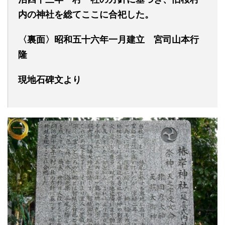
内の神社を総てここに合祀した。
〈裏面〉
昭和
五十六
年
一
月建立 宮司山本行
隆
現地石碑文より