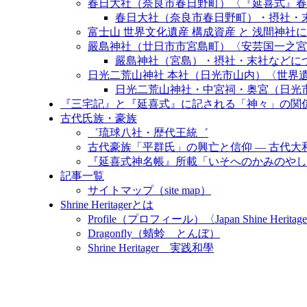
春日大社（奈良市春日野町）〈『延喜式』春日
春日大社（奈良市春日野町）・摂社・末
富士山 世界文化遺産 構成資産 と 浅間神社について〈Fuji W
嚴島神社（廿日市市宮島町）〈安芸国一之宮
嚴島神社（宮島）・摂社・末社などに
日光二荒山神社 本社（日光市山内）〈世界
日光二荒山神社・中宮祠・奥宮（日光
『三宅記』と『延喜式』に記される「神々」の関
古代氏族・豪族
゛琉球八社・歴代王統゛
古代豪族「平群氏」の興亡と信仰 ― 古代
『延喜式神名帳』所載「いそへのかみのやし
記事一覧
サイトマップ（site map）
Shrine Heritagerとは
Profile（プロフィール）〈Japan Shine Heritage
Dragonfly（蜻蛉 とんぼ）
Shrine Heritager 実践和學