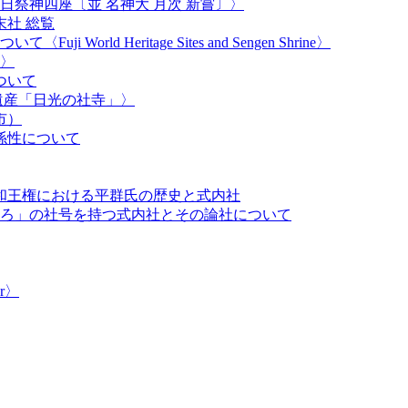
祭神四座〔並 名神大 月次 新嘗〕〉
社 総覧
orld Heritage Sites and Sengen Shrine〉
〉
ついて
遺産「日光の社寺」〉
市）
係性について
大和王権における平群氏の歴史と式内社
ろ」の社号を持つ式内社とその論社について
r​〉