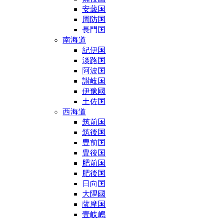
安藝国
周防国
長門国
南海道
紀伊国
淡路国
阿波国
讃岐国
伊豫國
土佐国
西海道
筑前国
筑後国
豊前国
豊後国
肥前国
肥後国
日向国
大隅國
薩摩国
壹岐嶋