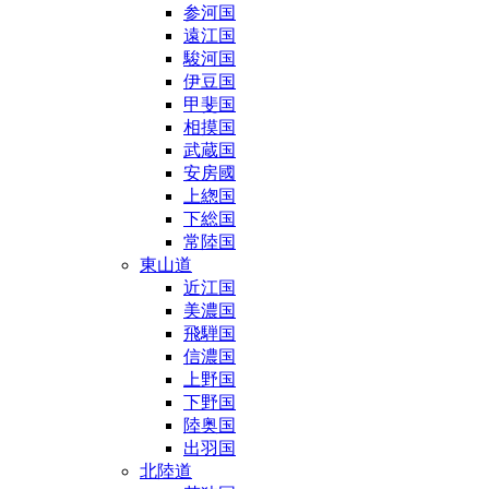
参河国
遠江国
駿河国
伊豆国
甲斐国
相摸国
武蔵国
安房國
上緫国
下総国
常陸国
東山道
近江国
美濃国
飛騨国
信濃国
上野国
下野国
陸奥国
出羽国
北陸道