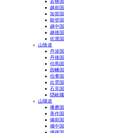
若狭国
越前国
加賀国
能登国
越中国
越後国
佐渡国
山陰道
丹波国
丹後国
但馬国
因幡国
伯耆国
出雲国
石見国
隠岐國
山陽道
播磨国
美作国
備前国
備中国
備後国