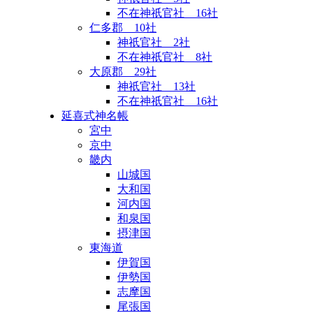
不在神祇官社 16社
仁多郡 10社
神祇官社 2社
不在神祇官社 8社
大原郡 29社
神祇官社 13社
不在神祇官社 16社
延喜式神名帳
宮中
京中
畿内
山城国
大和国
河内国
和泉国
摂津国
東海道
伊賀国
伊勢国
志摩国
尾張国