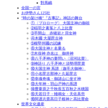
對馬嶋
全国一の宮
お伊勢さん125社
”時の架け橋”『古事記』神話の舞台
①〈プロローグ〉 大国主神の御祖
➁稲羽之素菟と八上比賣
➂手間山 赤猪岩と貝女神
④木國 大屋毘古神
➄根堅州國の試練
⑥大国主神と名乗る
➆木俣神 亦名は 御井神
⑧八千矛神の妻問い〈沼河比賣〉
➈神語り 八千矛神と須勢理毘賣
⑩大国主神 系譜〈迦毛大御神〉
⑪小名毘古那神と久延毘古
⑫幸魂奇魂・御諸山に坐す神
⑬大年神・羽山戸神の系譜
⑭豊葦原之千秋長五百秋之水穂国
⑮天若日子・雉鳴女・天佐具売
⑯阿遅志貴高日子根神と高比賣命
世界文化遺産