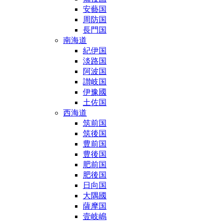
安藝国
周防国
長門国
南海道
紀伊国
淡路国
阿波国
讃岐国
伊豫國
土佐国
西海道
筑前国
筑後国
豊前国
豊後国
肥前国
肥後国
日向国
大隅國
薩摩国
壹岐嶋