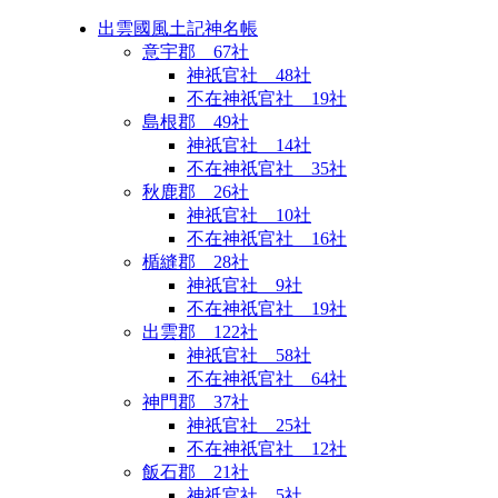
出雲國風土記神名帳
意宇郡 67社
神祇官社 48社
不在神祇官社 19社
島根郡 49社
神祇官社 14社
不在神祇官社 35社
秋鹿郡 26社
神祇官社 10社
不在神祇官社 16社
楯縫郡 28社
神祇官社 9社
不在神祇官社 19社
出雲郡 122社
神祇官社 58社
不在神祇官社 64社
神門郡 37社
神祇官社 25社
不在神祇官社 12社
飯石郡 21社
神祇官社 5社