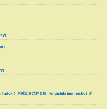
ay)
er)
ry)
 fudoki）所載延喜式神名帳（engishiki jimmeicho）所