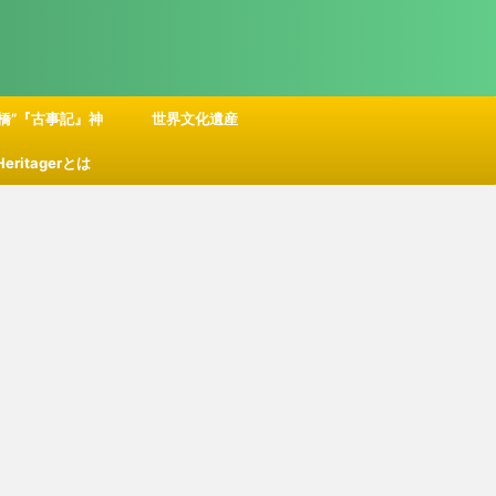
橋”『古事記』神
世界文化遺産
 Heritagerとは
話の舞台