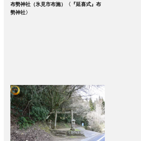
布勢神社（氷見市布施）〈『延喜式』布
勢神社〉