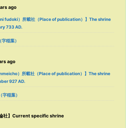
rs ago
fudoki）所載社（Place of publication）】The shrine
ary 733 AD.
（字稲葉）
rs ago
eicho）所載社（Place of publication）】The shrine
mber 927 AD.
（字稲葉）
Current specific shrine