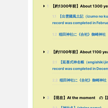
1
【約1300年前】About 1300 yea
1.1
【出雲國風土記（izumo no kuni 
record was completed in Febru
1.2
稲田神社に《合祀》御崎神社
2
【約1100年前】About 1100 yea
2.1
【延喜式神名帳（engishiki jimm
record was completed in Dece
2.2
稲田神社に《合祀》御崎神社
3
【現在】At the moment の【論社】
3.1
【神社名】(shrine name)