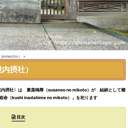
jinmeicho）
>
境内摂社）
〉は 素戔嗚尊（susanoo no mikoto）が 結納として櫛
ushi inadahime no mikoto）」を祀ります
目次