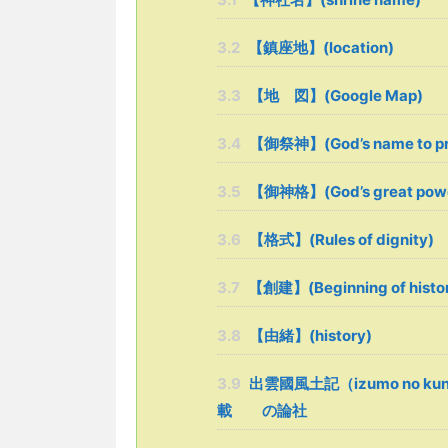
3.2
【鎮座地】(location)
3.3
【地 図】(Google Map)
3.4
【御祭神】(God’s name to pr
3.5
【御神格】(God’s great pow
3.6
【格式】(Rules of dignity)
3.7
【創建】(Beginning of histo
3.8
【由緒】(history)
3.9
出雲國風土記（izumo no kuni
載 の論社