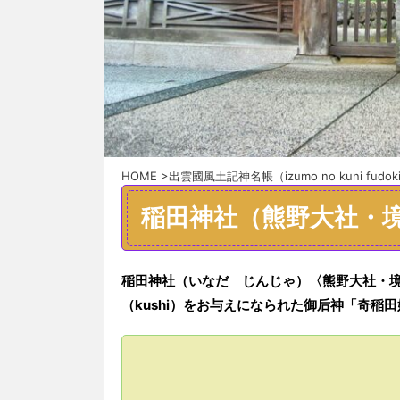
HOME
>
出雲國風土記神名帳（izumo no kuni fudoki 
稲田神社（熊野大社・
稲田神社（いなだ じんじゃ）〈熊野大社・境内摂社
（kushi）をお与えになられた御后神「奇稲田姫命（k