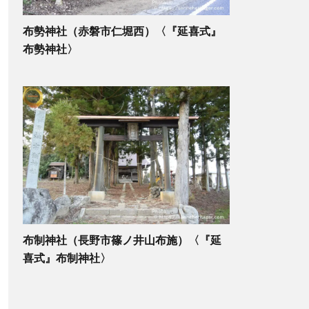
布勢神社（赤磐市仁堀西）〈『延喜式』
布勢神社〉
布制神社（長野市篠ノ井山布施）〈『延
喜式』布制神社〉