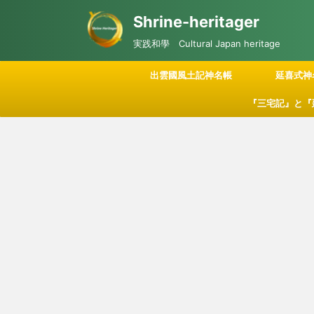
Shrine-heritager
実践和學 Cultural Japan heritage
出雲國風土記神名帳
延喜式神
『三宅記』と『
記される「神々
につい