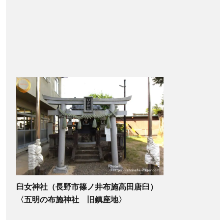
臼女神社（長野市篠ノ井布施高田唐臼）
〈五明の布施神社 旧鎮座地〉