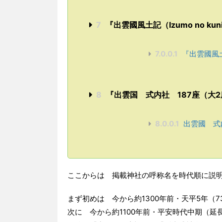
7
『出雲國風土記（Izumo no kun
7.0.0.1
『出雲國風土記
8
『出雲国 式内社 187座（大
8.0.0.1
出雲國 式内
ここからは 掲載神社の呼称名を時代順に説
まず初めは 今から約1300年前・天平5年（
次に 今から約1100年前・平安時代中期（延長