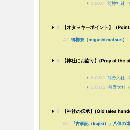
3.9.0.1
前神社趾（
4
【オタッキーポイント】（Points sel
4.1
御櫛祭（migushi matsuri）
5
【神社にお詣り】(Pray at the sh
5.0.0.1
熊野大社（
5.0.0.2
熊野大社（
6
【神社の伝承】(Old tales handed
6.1
『古事記（kojiki）』八俣の遠呂