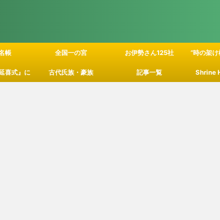
名帳
全国一の宮
お伊勢さん125社
”時の架け
延喜式』に
古代氏族・豪族
記事一覧
Shrine
」の関係性
て