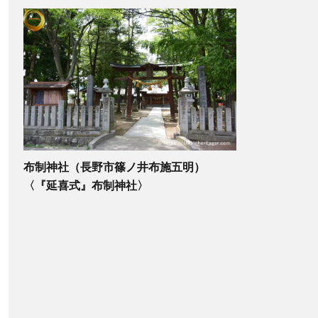
布制神社（長野市篠ノ井布施五明）
〈『延喜式』布制神社〉