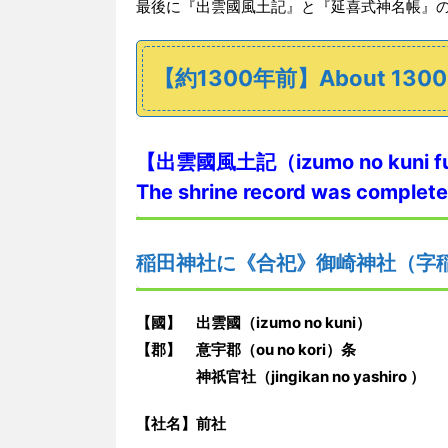
最後に『出雲國風土記』と『延喜式神名帳』
【約1300年前】About 1300 y
【出雲國風土記（izumo no kuni fu
The shrine record was complete
稲田神社に《合祀》御崎神社（字
【國】 出雲國（izumo no kuni）
【郡】 意宇郡（ou no kori）条
神祇官社（jingikan no yashiro ）
【社名】前社