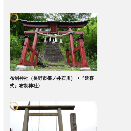
布制神社（長野市篠ノ井石川）〈『延喜
式』布制神社〉