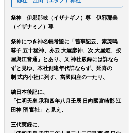
縣社
江田
（エダノ）
神社
祭神
伊邪那岐
（イザナギノ）
尊
伊邪那美
（イザナミノ）
尊
祭神につき神名帳考證に
「舊
事記云、
素戔嗚
尊
子
五
十猛
神
、
亦云
大屋
彦
神
、
次
大屋
姫、
按
屋
與江音通
」
と
あり、又
神社覈録には詳なら
ず
と見ゆ
、
本社創建年代詳なら
ず、
延喜の
制
式内小社に列す
、
當
國
四
座
の一
た
り
、
續
日本
後
記に
、
「
仁明天皇
承和四年八月壬辰
日向國
宮崎郡
江
田神
預
官社
」と見え、
三代実録に、