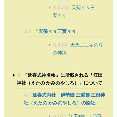
3.3.0.3
天孫々々三
宝々々
3.4
「天孫々々三寶々々」
3.4.0.1
天孫ニニギの尊
の神蹟
4
『延喜式神名帳』に所載される「江田
神社（えたの かみのやしろ）」について
4.1
延喜式内社 伊勢國 三重郡 江田神
社（えたの かみのやしろ）の論社
4.1.0.1
江田神社（四日