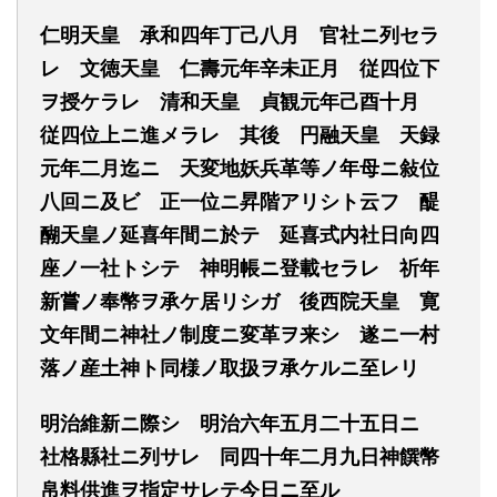
仁明天皇
承和四年丁己八月
官社ニ列セラ
レ
文徳天皇
仁壽元年辛未正月
従四位下
ヲ授ケラレ
清和天皇
貞観元年己酉十月
従四位上ニ進メラレ
其後
円
融天皇
天録
元年二月迄ニ
天変地妖兵革等ノ年母ニ敍位
八回ニ及ビ
正一位ニ昇階アリシト云フ
醍
醐天皇ノ延喜年間ニ於テ
延喜式内社日向四
座ノ一社トシテ
神明帳ニ登載セラレ
祈年
新嘗ノ奉幣ヲ承ケ居リシガ
後西院天皇
寛
文年間ニ神社ノ制度ニ変革ヲ来シ
遂ニ一村
落ノ産土神ト同様ノ取扱ヲ承ケルニ至レリ
明治維新ニ際シ
明治六年五月二十五日ニ
社格縣社ニ列サレ
同四十年二月九日神饌幣
帛料供進ヲ指定サレテ今日ニ至ル