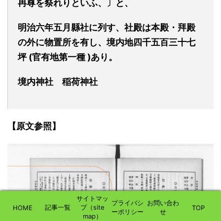
冉尊を祭れ
りといふ、〕
と
、
明治六年五
月縣社
に列す
、
社殿は本殿・拜殿
の外に物置所を有し、境内地四千五
百
三十七
坪 (官
有
地第一種 )あ
り。
境内神社 稲荷神社
【原文参照】
サイトマッ
プライバシ
お問い合わ
記事一覧
プ（site
HOME
TOP
ーポリシー
せ
map）