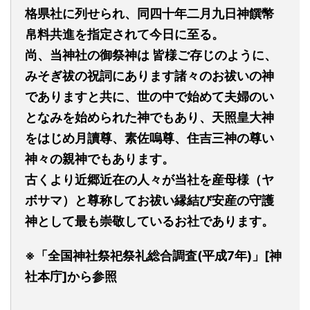
格県社に列せられ、同四十年二月九日神饌幣
帛料共進を指定されて今日に至る。
尚、当神社の御祭神は
皆様ご存じのように、
みそぎ祓の祝詞にあります諸々のお祓いの神
でありますと共に、世の中で始めて夫婦のい
となみを始められた神でもあり、天照皇大神
をはじめ月讀尊、素佐嗚尊、住吉三神の尊い
神々の親神でもあります。
古くより近郷近在の人々が当社を産母様（ヤ
ボサマ）と尊称してお祓い縁結び安産の守護
神として最も崇敬しているお社であります。
※「全国神社祭祀祭礼総合調査(平成7年)」[神
社本庁]から参照