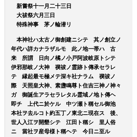
新嘗祭十一月二十三日
大祓祭六月三日
特殊神事
茅ノ輪潜リ
本神社ハ太古ノ御創建ニシテ
其ノ創立ノ
年代ハ詳カナラザルモ
此ノ地一帯ハ
古
来
所謂
日向ノ橘ノ小戸阿波岐原トシテ
伊邪那岐ノ大神
禊祓ノ霊跡ト傳承セラレ
テ
縁起最モ極メテ深キ社ナラム
禊祓ノ
際
天照皇大神、素盞鳴尊ト住吉三神ノ神々
ガ
御誕生アラセラレタル霊域ノ地ト傳ヘ
即チ
上代ニ於ケル
中ツ瀬ト稱セル御池
本社ヲ去ルコト約五丁ノ東北ニ現在ス
後、
世人入江ヲ開墾シテ
江田ト稱シ
里人俗
ニ
當社ヲ産母様ト稱ヘテ
今日ニ至ル