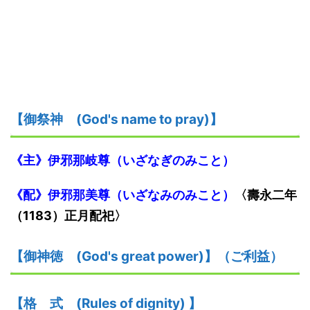
【御祭神
(God's name to pray)】
《主》伊邪那岐尊（いざなぎのみこと）
《配》伊邪那美尊（いざなみのみこと）
〈
壽永二年
（
1183
）
正月配祀
〉
【御神
徳
(God's great power)】
（ご利益）
【格
式
(Rules of dignity)
】