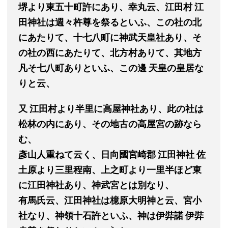
堺
よ
り東五十町許にあり、幸丸
云
、江田村
江
田神社は週々杵尊を祭るといふ、この社の北
にあたりて、十七八町に神武天皇社あり、そ
の社の西にあたりて、北方村ありて、其地方
凡そ七八町ありといふ、この邊
天皇の皇居な
りと云、
又 江田村より半里に高屋神社あり、此の社は
松林の内にあり、
その地古の高屋宮の跡なら
む、
彥山人重ねて云く
、
日向國
宮
崎郡
江田神社
佐
土原より三里程南、上之町より一里半ほど東
に江田神社あり、神武宮とは別なり、
有馬氏云、江田神社は檍原大明神と云、宮小
社なり、神領十石許といふ、神は
伊弉諾
伊弉