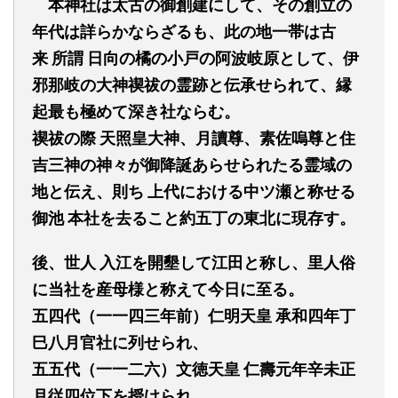
本神社は太古の御創建にして、その創立の
年代は詳らかならざるも、此の地一帯は古
来
所謂
日向の橘の小戸の阿波岐原として、伊
邪那岐の大神禊祓の霊跡と伝承せられて、縁
起最も極めて深き社ならむ。
禊祓の際
天照皇大神、月讀尊、素佐嗚尊と住
吉三神の神々が御降誕あらせられたる霊域の
地と伝え、則ち
上代における中ツ瀬と称せる
御池
本社を去ること約五丁の東北に現存す。
後、世人
入江を開墾して江田と称し、里人俗
に当社を産母様と称えて今日に至る。
五四代（一一四三年前）仁明天皇
承和四年丁
巳八月官社に列せられ、
五五代（一一二六）文徳天皇
仁壽元年辛未正
月従四位下を授けられ、