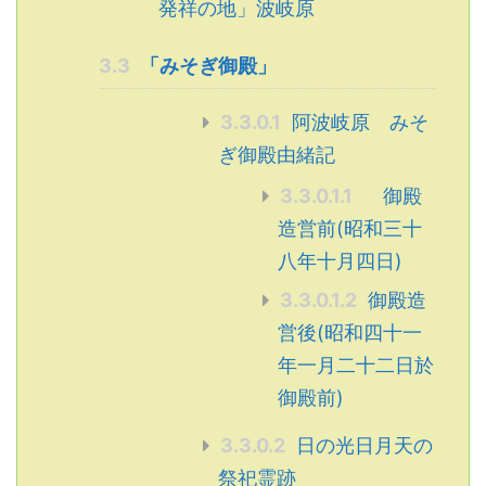
発祥の地」波岐原
3.3
「みそぎ御殿」
3.3.0.1
阿波岐原 みそ
ぎ御殿由緒記
3.3.0.1.1
御殿
造営前(昭和三十
八年十月四日)
3.3.0.1.2
御殿造
営後(昭和四十一
年一月二十二日於
御殿前)
3.3.0.2
日の光日月天の
祭祀霊跡