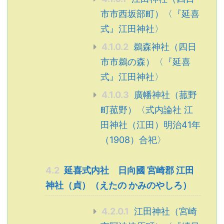
市市西坂部町）〈『延喜
式』江田神社〉
4.1.0.2
鵜森神社（四日
市市鵜の森）〈『延喜
式』江田神社〉
4.1.0.3
廣幡神社（菰野
町菰野）〈式内論社 江
田神社（江田）明治41年
（1908）合祀〉
4.2
延喜式内社 日向國 宮崎郡 江田
神社（貞）（えたの かみのやしろ）
4.2.0.1
江田神社（宮崎