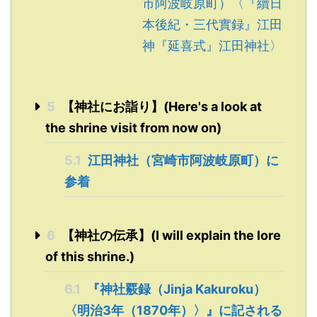
市阿波岐原町）〈『續日
本後紀・三代實録』江田
神『延喜式』江田神社〉
5
【神社にお詣り】(Here's a look at
the shrine visit from now on)
5.1
江田神社（宮崎市阿波岐原町）に
参着
6
【神社の伝承】(I will explain the lore
of this shrine.)
6.1
『神社覈録（Jinja Kakuroku）
〈明治3年（1870年）〉』に記される