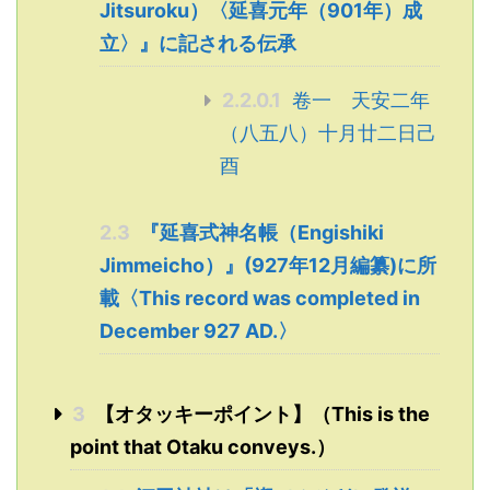
Jitsuroku）〈延喜元年（901年）成
立〉』に記される伝承
2.2.0.1
卷一 天安二年
（八五八）十月廿二日己
酉
2.3
『延喜式神名帳（Engishiki
Jimmeicho）』(927年12月編纂)に所
載〈This record was completed in
December 927 AD.〉
3
【オタッキーポイント】（This is the
point that Otaku conveys.）