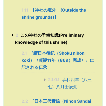
1.11
【神社の境外 (Outside the
shrine grounds)】
2
この神社の予備知識(Preliminary
knowledge of this shrine)
2.1
『續日本後紀（Shoku nihon
koki）〈貞観11年（869）完成〉』に
記される伝承
2.1.0.1
承和四年（八三
七）八月壬辰朔
2.2
『日本三代實録（Nihon Sandai