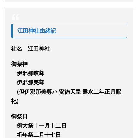
江田神社由緒記
社名
江田神社
御祭神
伊邪那岐尊
伊邪那美尊
(但伊邪那美尊ハ
安徳天皇
壽永二年正月配
祀)
御祭日
例大祭十一月十二日
祈年祭二月十七日