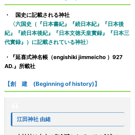
・ 国史に記載される神社
〈六国史（『日本書紀』『続日本紀』『日本後
紀』『続日本後紀』『日本文徳天皇
實
録』『日本三
代
實
録』）に記載されている神社〉
・『
延喜式神名帳
（
engishiki jimmeicho
）
927
AD.
』
所載社
【創
建
(Beginning of history)】
江田神社
由緒