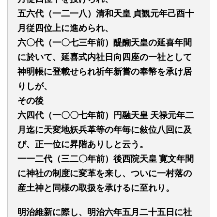
五六代（一二一八）清和天皇
貞観元年己酉十
月従四位上に進められ、
六〇代（一〇七三年前）醍醐天皇の延喜年間
に於いて、延喜式内社日向四座の一社として
神明帳に登載せられ祈年新嘗の奉幣を承け居
りしが、
その後
六
四代（一〇〇七年前）円融天皇
天禄元年二
月迄に天変地妖兵革等の年毎に敍位八回に及
び、正一位に昇階ありしと云う。
一一二代（三二〇年前）後西院天皇
寛文年間
に神社の制度に変革を来し、ついに一村落の
産土神と同様の取扱を承けるに至れり。
明治維新に際し、明治六年五月二十五日に社