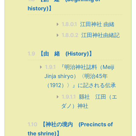
history)】
1.8.0.1
江田神社 由緒
1.8.0.2
江田神社由緒記
1.9
【由 緒 (History)】
1.9.1
『明治神社誌料（Meiji
Jinja shiryo）〈明治45年
（1912）〉』に記される伝承
1.9.1.1
縣社 江田（エ
ダノ）神社
1.10
【神社の境内 (Precincts of
the shrine)】