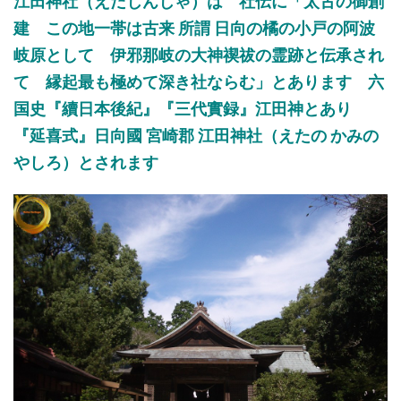
江田神社（えだじんじゃ）
は
社伝に「
太古の御創
建
こ
の地一帯は古来
所謂
日向の橘の小戸の阿波
岐原として
伊邪那岐の大神禊祓の霊跡と伝承
され
て
縁起最も極めて深き社ならむ
」とあります 六
国史『
續日本後紀
』『
三代實録
』
江田神
とあり
『延喜式』
日向國
宮崎郡 江田神社
（えたの かみの
やしろ）
とされます