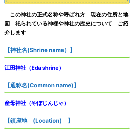
この神社の正式名称や呼ばれ方 現在の住所と地
図 祀られている神様や神社の歴史について ご紹
介します
【神社名
(S
hrine name
）
】
江田神社（
Eda shrine
）
【
通称名(Common name)
】
産母神社
（やぼじんじゃ）
【鎮座地
(
L
ocation)
】