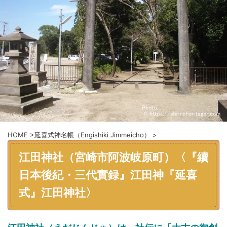
HOME
>
延喜式神名帳（Engishiki Jimmeicho）
>
江田神社（宮崎市阿波岐原町）〈『續
日本後紀・三代實録』江田神『延喜
式』江田神社〉