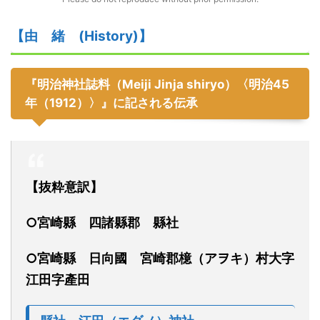
【由
緒
(
H
istory)】
『明治神社誌料（Meiji Jinja shiryo）〈明治45
年（1912）〉』に記される伝承
【抜粋意訳】
○宮崎縣
四諸縣郡
縣
社
○宮崎縣
日向國
宮崎郡檍
（アヲキ）
村大字
江田字產田