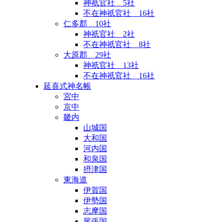
神祇官社 5社
不在神祇官社 16社
仁多郡 10社
神祇官社 2社
不在神祇官社 8社
大原郡 29社
神祇官社 13社
不在神祇官社 16社
延喜式神名帳
宮中
京中
畿内
山城国
大和国
河内国
和泉国
摂津国
東海道
伊賀国
伊勢国
志摩国
尾張国