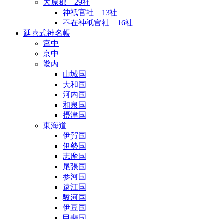
大原郡 29社
神祇官社 13社
不在神祇官社 16社
延喜式神名帳
宮中
京中
畿内
山城国
大和国
河内国
和泉国
摂津国
東海道
伊賀国
伊勢国
志摩国
尾張国
参河国
遠江国
駿河国
伊豆国
甲斐国