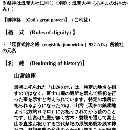
※
祭神は浅間大社に同じ
〈
別称：浅間大神（あさまのおおか
み）
〉
【御神格
(God's great power)】
（ご利益）
【格
式
(Rules of dignity)
】
・『
延喜式神名帳
（
engishiki jimmeicho
）
927 AD.
』
所載社
の元宮
【創
建
(Beginning of history)】
山宮鎮座
最初に祀られた「山足の地」は、特定の地名を指
すのではなく、富士山麓の適所を選んで祭祀を行
った事を示すと考えられています。特定の場所に
祀られるようになったのは、山宮（現在の鎮座地
より北方約６キロ）にお祀りされてから後のこと
です。山宮は社殿が無く古木・磐境を通して富士
山を直接お祀りする古代祭祀の原初形態を残す神
社で、祭祀形態の変化をうかがい知ることが出来