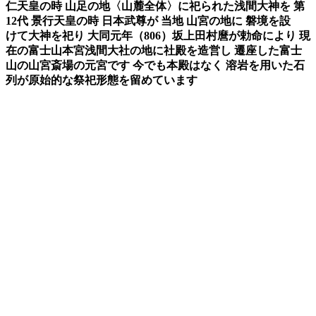
仁天皇
の時
山足の地
〈山麓全体〉
に祀
られた
浅間大神
を
第
12代
景行天皇の時 日本武尊が
当地
山宮の地に
磐境を設
け
て
大神を祀
り
大同元年（806）坂上田村麿が勅命に
より
現
在の
富士山本宮浅間大社
の地に
社殿を造営し
遷座した
富士
山
の
山宮斎場
の元宮です 今でも本殿はなく
溶岩を用いた石
列が原始的な
祭祀
形態を留めてい
ます