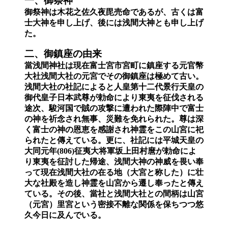
一、御祭神
御祭神は木花之佐久夜毘売命であるが、古くは富
士大神を申し上げ、後には浅間大神とも申し上げ
た。
二、御鎮座の由来
當浅間神社は現在富士宮市宮町に鎮座する元官幣
大社浅間大社の元宮でその御鎮座は極めて古い。
浅間大社の社記によると人皇第十二代景行天皇の
御代皇子日本武尊が勅命により東夷を征伐される
途次、駿河国で賊の攻撃に遭われた際陣中で富士
の神を祈念され無事、災難を免れられた。尊は深
く富士の神の恩恵を感謝され神霊をこの山宮に祀
られたと傳えている。更に、社記には平城天皇の
大同元年(806)征夷大将軍坂上田村麿が勅命によ
り東夷を征討した帰途、浅間大神の神威を畏い奉
って現在浅間大社の在る地（大宮と称した）に壮
大な社殿を造し神霊を山宮から遷し奉ったと傳え
ている。その後、當社と浅間大社との間柄は山宮
（元宮）里宮という密接不離な関係を保ちつつ悠
久今日に及んでいる。