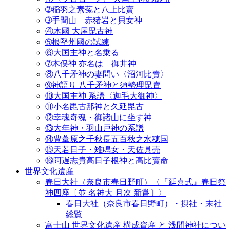
➁稲羽之素菟と八上比賣
➂手間山 赤猪岩と貝女神
④木國 大屋毘古神
➄根堅州國の試練
⑥大国主神と名乗る
➆木俣神 亦名は 御井神
⑧八千矛神の妻問い〈沼河比賣〉
➈神語り 八千矛神と須勢理毘賣
⑩大国主神 系譜〈迦毛大御神〉
⑪小名毘古那神と久延毘古
⑫幸魂奇魂・御諸山に坐す神
⑬大年神・羽山戸神の系譜
⑭豊葦原之千秋長五百秋之水穂国
⑮天若日子・雉鳴女・天佐具売
⑯阿遅志貴高日子根神と高比賣命
世界文化遺産
春日大社（奈良市春日野町）〈『延喜式』春日祭
神四座〔並 名神大 月次 新嘗〕〉
春日大社（奈良市春日野町）・摂社・末社
総覧
富士山 世界文化遺産 構成資産 と 浅間神社につい