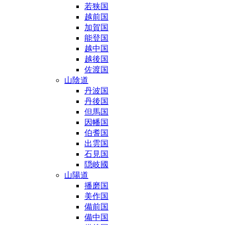
若狭国
越前国
加賀国
能登国
越中国
越後国
佐渡国
山陰道
丹波国
丹後国
但馬国
因幡国
伯耆国
出雲国
石見国
隠岐國
山陽道
播磨国
美作国
備前国
備中国