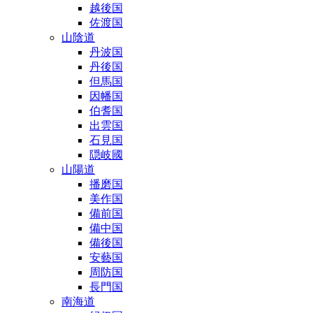
越後国
佐渡国
山陰道
丹波国
丹後国
但馬国
因幡国
伯耆国
出雲国
石見国
隠岐國
山陽道
播磨国
美作国
備前国
備中国
備後国
安藝国
周防国
長門国
南海道