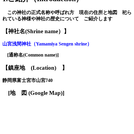
この神社の正式名称や呼ばれ方 現在の住所と地図 祀ら
れている神様や神社の歴史について ご紹介します
【神社名
(S
hrine name
）
】
山宮浅間神社（Yamamiya Sengen shrine）
[
通称名(Common name)
]
【鎮座地
(
L
ocation)
】
静岡県
富士宮市山宮740
[
地
図
(Google Map)
]