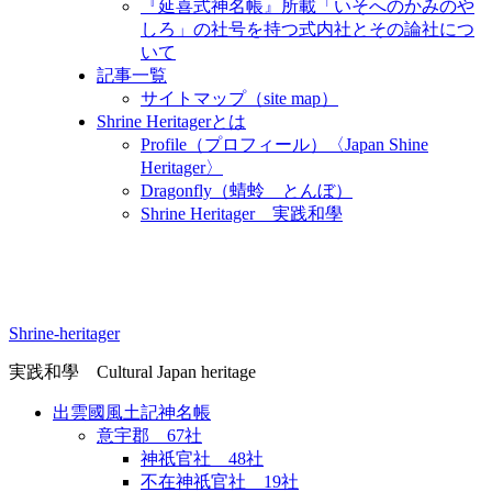
『延喜式神名帳』所載「いそへのかみのや
しろ」の社号を持つ式内社とその論社につ
いて
記事一覧
サイトマップ（site map）
Shrine Heritagerとは
Profile（プロフィール）〈Japan Shine
Heritager​〉
Dragonfly（蜻蛉 とんぼ）
Shrine Heritager 実践和學
Shrine-heritager
実践和學 Cultural Japan heritage
出雲國風土記神名帳
意宇郡 67社
神祇官社 48社
不在神祇官社 19社