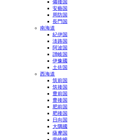
備後国
安藝国
周防国
長門国
南海道
紀伊国
淡路国
阿波国
讃岐国
伊豫國
土佐国
西海道
筑前国
筑後国
豊前国
豊後国
肥前国
肥後国
日向国
大隅國
薩摩国
壹岐嶋