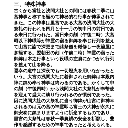
三、特殊神事
古くから當社と浅間大社との間には春秋二季に山
宮神事と称する極めて神秘的な行事が傳承されて
きた。この神事は里宮である大宮の浅間大社の大
祭礼の行われる四月と十一月の初申日の前日であ
る未日に行われた。當日未の刻（午後二時）大宮
司以下神職等が神霊の宿る御鉾を奉じ行列を整え
て山宮に詣で深更まで諸祭儀を厳修し一夜籠屋に
参籠する。翌朝丑の刻（午前二時）神霊の宿った
御鉾は木之行事という役職の左肩にかつがれ行列
を整えて山を降る。
還幸の道中は深夜でも一切燈火を用いなかったと
いう。大宮の浅間大社に着御された御鉾は本殿内
陣に鎮め奉り神事は終わるのである。かくして申
の刻（午後四時）から浅間大社の大祭礼が奉幣使
を迎えて盛大に執り行われるのが慣例であった。
因に浅間大社の大祭礼に当り御鉾が山宮に御神幸
されるのは元の宮の神霊即ち富士の大神が永久に
御安泰に鎮まりますように祈念するものであり、
里宮の大祭礼は春秋一季農耕の安全を祈願し、豊
作を感謝するための神事であったと考えられる。