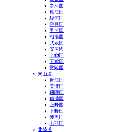
参河国
遠江国
駿河国
伊豆国
甲斐国
相摸国
武蔵国
安房國
上緫国
下総国
常陸国
東山道
近江国
美濃国
飛騨国
信濃国
上野国
下野国
陸奥国
出羽国
北陸道