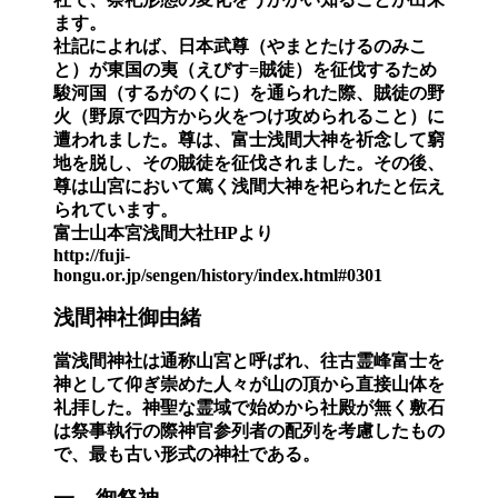
ます。
社記によれば、日本武尊（やまとたけるのみこ
と）が東国の夷（えびす=賊徒）を征伐するため
駿河国（するがのくに）を通られた際、賊徒の野
火（野原で四方から火をつけ攻められること）に
遭われました。尊は、富士浅間大神を祈念して窮
地を脱し、その賊徒を征伐されました。その後、
尊は山宮において篤く浅間大神を祀られたと伝え
られています。
富士山本宮浅間大社
HPより
http://fuji-
hongu.or.jp/sengen/history/index.html#0301
浅間神社御由緒
當浅間神社は通称山宮と呼ばれ、往古霊峰富士を
神として仰ぎ崇めた人々が山の頂から直接山体を
礼拝した。神聖な霊域で始めから社殿が無く敷石
は祭事執行の際神官参列者の配列を考慮したもの
で、最も古い形式の神社である。