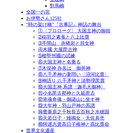
對馬嶋
全国一の宮
お伊勢さん125社
”時の架け橋”『古事記』神話の舞台
①〈プロローグ〉 大国主神の御祖
➁稲羽之素菟と八上比賣
➂手間山 赤猪岩と貝女神
④木國 大屋毘古神
➄根堅州國の試練
⑥大国主神と名乗る
➆木俣神 亦名は 御井神
⑧八千矛神の妻問い〈沼河比賣〉
➈神語り 八千矛神と須勢理毘賣
⑩大国主神 系譜〈迦毛大御神〉
⑪小名毘古那神と久延毘古
⑫幸魂奇魂・御諸山に坐す神
⑬大年神・羽山戸神の系譜
⑭豊葦原之千秋長五百秋之水穂国
⑮天若日子・雉鳴女・天佐具売
⑯阿遅志貴高日子根神と高比賣命
世界文化遺産