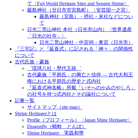
て〈Fuji World Heritage Sites and Sengen Shrine〉
嚴島神社（廿日市市宮島町）〈安芸国一之宮〉
嚴島神社（宮島）・摂社・末社などについ
て
日光二荒山神社 本社（日光市山内）〈世界遺産
「日光の社寺」〉
日光二荒山神社・中宮祠・奥宮（日光市）
『三宅記』と『延喜式』に記される「神々」の関係性
について
古代氏族・豪族
゛琉球八社・歴代王統゛
古代豪族「平群氏」の興亡と信仰 ― 古代大和王
権における平群氏の歴史と式内社
『延喜式神名帳』所載「いそへのかみのやしろ」
の社号を持つ式内社とその論社について
記事一覧
サイトマップ（site map）
Shrine Heritagerとは
Profile（プロフィール）〈Japan Shine Heritager​〉
Dragonfly（蜻蛉 とんぼ）
Shrine Heritager 実践和學