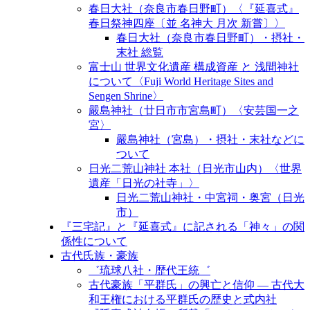
春日大社（奈良市春日野町）〈『延喜式』
春日祭神四座〔並 名神大 月次 新嘗〕〉
春日大社（奈良市春日野町）・摂社・
末社 総覧
富士山 世界文化遺産 構成資産 と 浅間神社
について〈Fuji World Heritage Sites and
Sengen Shrine〉
嚴島神社（廿日市市宮島町）〈安芸国一之
宮〉
嚴島神社（宮島）・摂社・末社などに
ついて
日光二荒山神社 本社（日光市山内）〈世界
遺産「日光の社寺」〉
日光二荒山神社・中宮祠・奥宮（日光
市）
『三宅記』と『延喜式』に記される「神々」の関
係性について
古代氏族・豪族
゛琉球八社・歴代王統゛
古代豪族「平群氏」の興亡と信仰 ― 古代大
和王権における平群氏の歴史と式内社