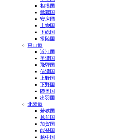
相摸国
武蔵国
安房國
上緫国
下総国
常陸国
東山道
近江国
美濃国
飛騨国
信濃国
上野国
下野国
陸奥国
出羽国
北陸道
若狭国
越前国
加賀国
能登国
越中国