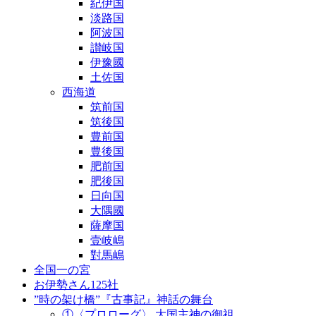
紀伊国
淡路国
阿波国
讃岐国
伊豫國
土佐国
西海道
筑前国
筑後国
豊前国
豊後国
肥前国
肥後国
日向国
大隅國
薩摩国
壹岐嶋
對馬嶋
全国一の宮
お伊勢さん125社
”時の架け橋”『古事記』神話の舞台
①〈プロローグ〉 大国主神の御祖