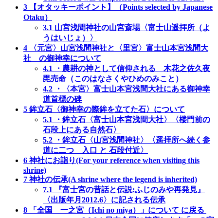
3
【オタッキーポイント】（Points selected by Japanese
Otaku）
3.1
山宮浅間神社の山宮斎場〈富士山遥拝所（よ
うはいじょ）〉
4
〈元宮〉山宮浅間神社と〈里宮〉富士山本宮浅間大
社 の御神幸について
4.1
・農耕の神として信仰される 木花之佐久夜
毘売命（このはなさくやひめのみこと）
4.2
・〈本宮〉富士山本宮浅間大社にある御神幸
道首標の碑
5
鉾立石〈御神幸の際鉾を立てた石〉について
5.1
・鉾立石〈富士山本宮浅間大社〉〈楼門前の
石段上にある自然石〉
5.2
・鉾立石〈山宮浅間神社〉〈遥拝所へ続く参
道に二つ 入口 と 石段付近〉
6
神社にお詣り(For your reference when visiting this
shrine)
7
神社の伝承(A shrine where the legend is inherited)
7.1
『富士宮の昔話と伝説:ふじのみや再発見』
〈出版年月2012.6〉に記される伝承
8
「全国 一之宮（Ichi no miya）」について に戻る