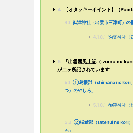
4
【オタッキーポイント】（Points sel
4.1
御津神社（出雲市三津町）の
4.1.0.1
狗賓神社〈
5
『出雲國風土記（izumo no ku
が二ヶ所記されています
5.1
①島根郡（shimane no kori
つ）のやしろ」
5.1.0.1
御津神社（
5.2
➁楯縫郡（tatenui no kor
ろ」