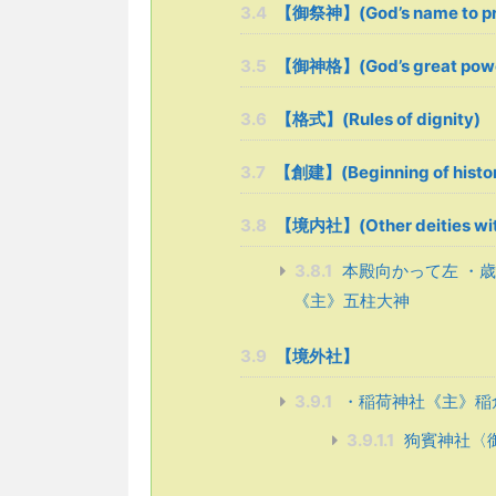
3.4
【御祭神】(God’s name to pr
3.5
【御神格】(God’s great pow
3.6
【格式】(Rules of dignity)
3.7
【創建】(Beginning of histo
3.8
【境内社】(Other deities with
3.8.1
本殿向かって左 ・歳
《主》五柱大神
3.9
【境外社】
3.9.1
・稲荷神社《主》稲
3.9.1.1
狗賓神社〈