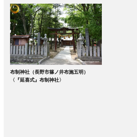
布制神社（長野市篠ノ井布施五明）
〈『延喜式』布制神社〉