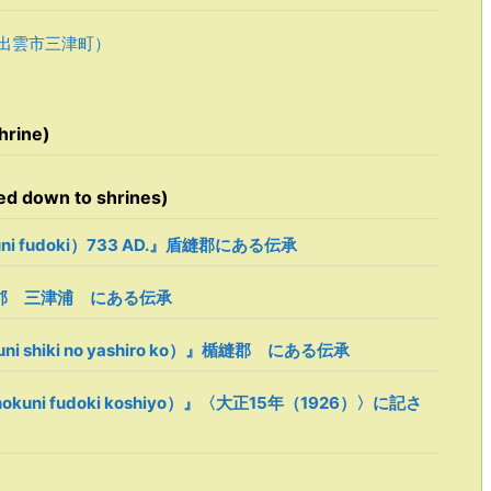
出雲市三津町）
rine)
 down to shrines)
ni fudoki）733 AD.』盾縫郡にある伝承
楯縫郡 三津浦 にある伝承
i shiki no yashiro ko）』楯縫郡 にある伝承
uni fudoki koshiyo）』〈大正15年（1926）〉に記さ