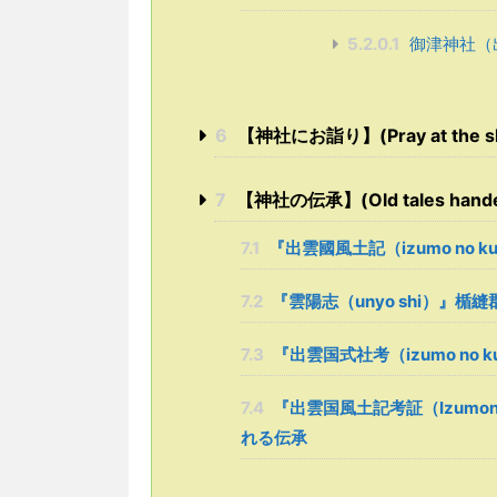
5.2.0.1
御津神社（
6
【神社にお詣り】(Pray at the sh
7
【神社の伝承】(Old tales handed
7.1
『出雲國風土記（izumo no ku
7.2
『雲陽志（unyo shi）』
7.3
『出雲国式社考（izumo no kun
7.4
『出雲国風土記考証（Izumonok
れる伝承