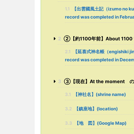
1.1
【出雲國風土記（izumo no kuni f
record was completed in Febru
2
➁【約1100年前】About 1100 y
2.1
【延喜式神名帳（engishiki jimm
record was completed in Dece
3
➂【現在】At the moment の【論社
3.1
【神社名】(shrine name)
3.2
【鎮座地】(location)
3.3
【地 図】(Google Map)