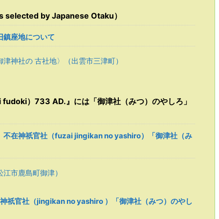
ected by Japanese Otaku）
旧鎮座地について
御津神社の 古社地〉（出雲市三津町）
ni fudoki）733 AD.』には「御津社（みつ）のやしろ」
）不在神祇官社（fuzai jingikan no yashiro）「御津社（み
松江市鹿島町御津）
i）神祇官社（jingikan no yashiro ）「御津社（みつ）のやし