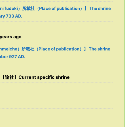
udoki）所載社（Place of publication）】 The shrine
ary 733 AD.
ears ago
eicho）所載社（Place of publication）】 The shrine
mber 927 AD.
】Current specific shrine