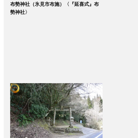
布勢神社（氷見市布施）〈『延喜式』布
勢神社〉