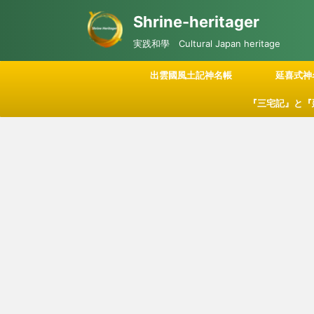
Shrine-heritager
実践和學 Cultural Japan heritage
出雲國風土記神名帳
延喜式神
『三宅記』と『
記される「神々
につい