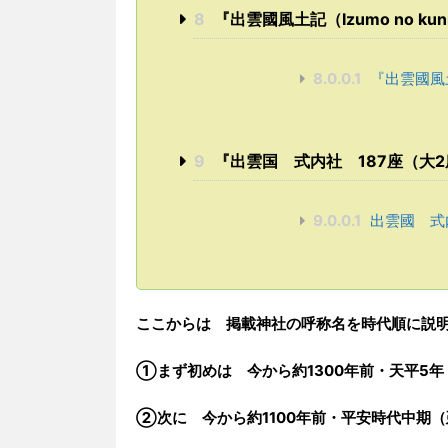
8
『出雲國風土記（Izumo no kun
8.0.0.1
『出雲國風土記
9
『出雲国 式内社 187座（大2
9.0.0.1
出雲國 式内
ここからは 掲載神社の呼称名を時代順に説
①まず初めは
今から
約1300年前・
天平5年
➁次に
今から
約1100年前・
平安時代中期（