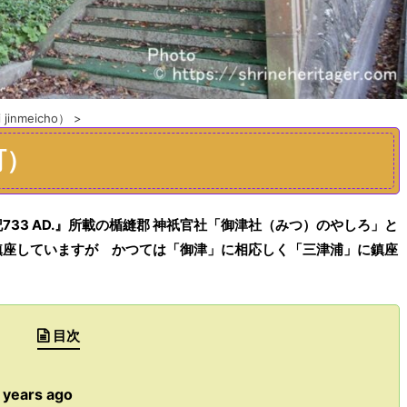
jinmeicho）
>
町）
記
733
AD.
』
所載の
楯縫郡
神祇官社
「御津社
（みつ）
のやしろ」
と
鎮座して
いますが
かつては「御津」に相応しく「
三津
浦」に鎮座
目次
ears ago