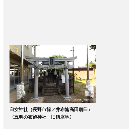
臼女神社（長野市篠ノ井布施高田唐臼）
〈五明の布施神社 旧鎮座地〉