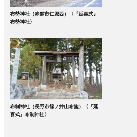
布勢神社（赤磐市仁堀西）〈『延喜式』
布勢神社〉
布制神社（長野市篠ノ井山布施）〈『延
喜式』布制神社〉