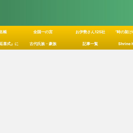
名帳
全国一の宮
お伊勢さん125社
”時の架け
延喜式』に
古代氏族・豪族
記事一覧
Shrine
」の関係性
て