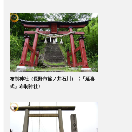
布制神社（長野市篠ノ井石川）〈『延喜
式』布制神社〉