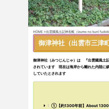
HOME
>
出雲國風土記神名帳（izumo no kuni fudoki 
御津神社（出雲市三津
御津神社（みつじんじゃ）は
『
出雲
國
風土
されています
現在は海岸から離れた内陸に
していたと
されます
1
①【約1300年前】About 1300 y