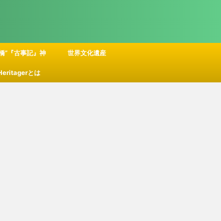
橋”『古事記』神
世界文化遺産
 Heritagerとは
話の舞台