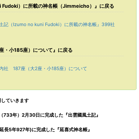
i Fudoki）に所載の神名帳（Jimmeicho）』に戻る
（Izumo no kuni Fudoki）に所載の神名帳』399社
座・小185座）について』に戻る
社 187座（大2座・小185座）について
明していきます
（733年）2月30日に完成
した
『
出雲
國
風土記
』
延長5年927年
)
に
完成した
『延喜式神名帳』