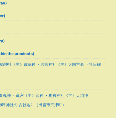
ay)
er)
ry)
in the precincts)
徳神社《主》歳徳神 ・若宮神社《主》大国主命 ・社日碑
倉魂神 ・竜宮《主》龍神 ・狗賓神社《主》天狗神
御津神社の 古社地〉（出雲市三津町）