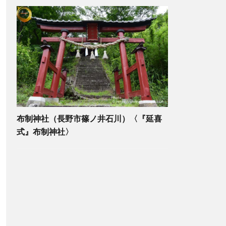
布制神社（長野市篠ノ井石川）〈『延喜
式』布制神社〉