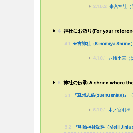
3.1.0.2
来宮神社（
4
神社にお詣り(For your reference w
4.1
来宮神社（Kinomiya Shrin
4.1.0.1
八幡来宮（
5
神社の伝承(A shrine where the l
5.1
『豆州志稿(zushu shiko
5.1.0.1
木ノ宮明神
5.2
『明治神社誌料（Meiji Jinj