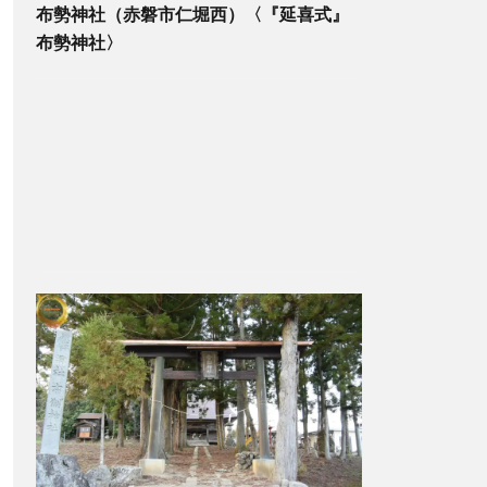
布勢神社（赤磐市仁堀西）〈『延喜式』
布勢神社〉