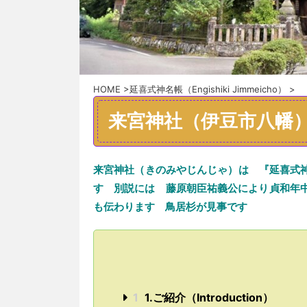
HOME
>
延喜式神名帳（Engishiki Jimmeicho）
>
来宮神社（伊豆市八幡
来宮神社（きのみやじんじゃ）
は
『延喜式
す 別説には
藤原朝臣祐義公により貞和年
も伝わります
鳥居杉が見事
です
1
1.ご紹介（Introduction）