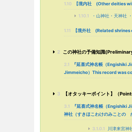
1.10
【境内社 (Other deities with
1.10.1
・山神社・天神社 
1.11
【境外社 (Related shrines ou
2
この神社の予備知識(Preliminary kn
2.1
『延喜式神名帳（Engishiki Ji
Jimmeicho）This record was co
3
【オタッキーポイント】（Points sel
3.1
『延喜式神名帳（Engishiki
神社（すきほこわけのみことの 
3.1.0.1
川津来宮神