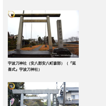
宇波刀神社（安八郡安八町森部）（『延
喜式』宇波刀神社）