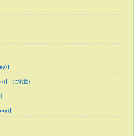
ray)】
ower)】（ご利益）
 】
tory)】