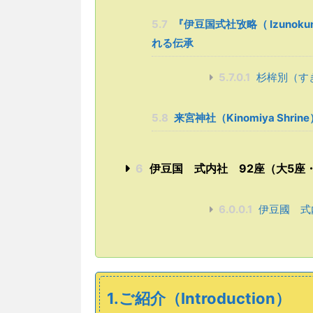
5.7
『伊豆国式社攷略（ Izunokun
れる伝承
5.7.0.1
杉桙別（す
5.8
来宮神社（Kinomiya Shrin
6
伊豆国 式内社 92座（大5
6.0.0.1
伊豆國 式
1.ご紹介（Introduction）