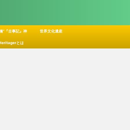
橋”『古事記』神
世界文化遺産
 Heritagerとは
話の舞台