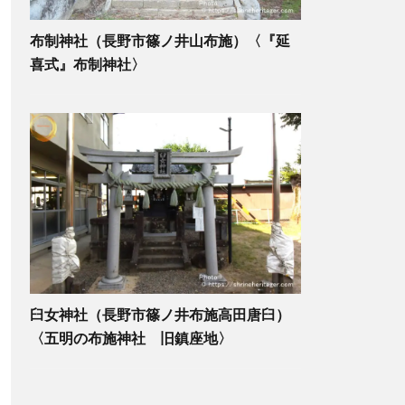
布制神社（長野市篠ノ井山布施）〈『延
喜式』布制神社〉
臼女神社（長野市篠ノ井布施高田唐臼）
〈五明の布施神社 旧鎮座地〉