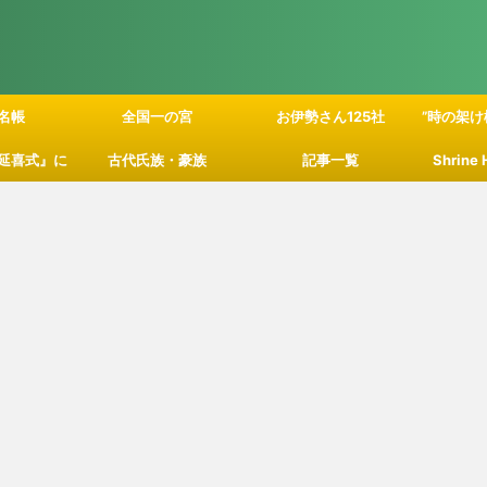
名帳
全国一の宮
お伊勢さん125社
”時の架け
延喜式』に
古代氏族・豪族
記事一覧
Shrine
」の関係性
て