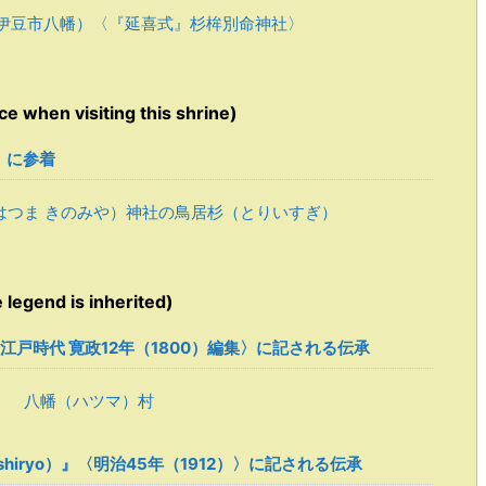
伊豆市八幡）〈『延喜式』杉桙別命神社〉
hen visiting this shrine)
e）に参着
はつま きのみや）神社の鳥居杉（とりいすぎ）
egend is inherited)
)』〈江戸時代 寛政12年（1800）編集〉に記される伝承
 八幡（ハツマ）村
a shiryo）』〈明治45年（1912）〉に記される伝承