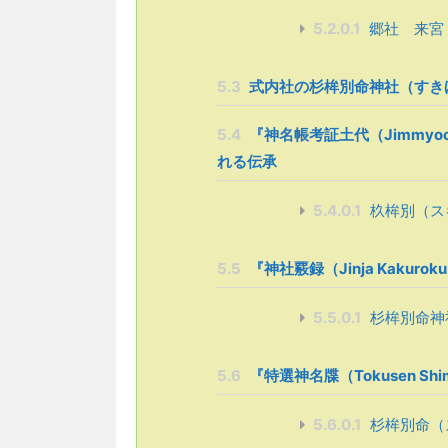
5.2.0.1
郷社 来宮
5.3
式内社の杉桙別命神社（すき
5.4
『神名帳考証土代（Jimmyoch
れる伝承
5.4.0.1
杦桙別（ス
5.5
『神社覈録（Jinja Kaku
5.5.0.1
杉桙別命神
5.6
『特選神名牒（Tokusen S
5.6.0.1
杉桙別命（