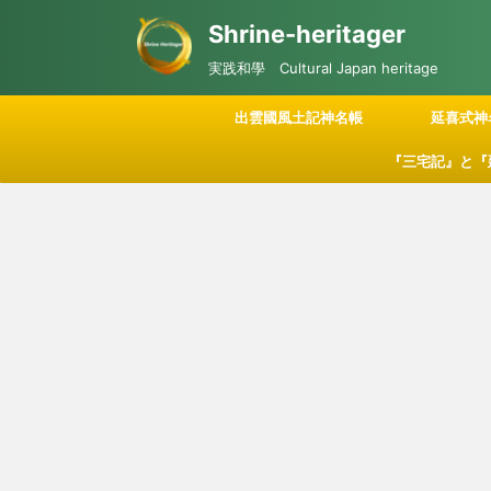
Shrine-heritager
実践和學 Cultural Japan heritage
出雲國風土記神名帳
延喜式神
『三宅記』と『
記される「神々
につい