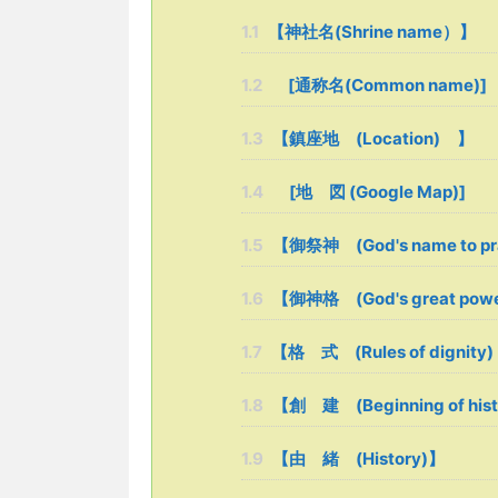
1.1
【神社名(Shrine name）】
1.2
[通称名(Common name)]
1.3
【鎮座地 (Location) 】
1.4
[地 図 (Google Map)]
1.5
【御祭神 (God's name to p
1.6
【御神格 (God's great p
1.7
【格 式 (Rules of dignity)
1.8
【創 建 (Beginning of his
1.9
【由 緒 (History)】