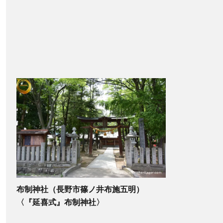
布制神社（長野市篠ノ井布施五明）
〈『延喜式』布制神社〉