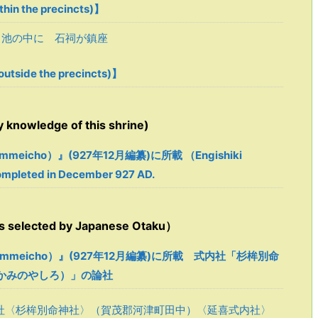
in the precincts)】
・池の中に 石祠が鎮座
tside the precincts)】
owledge of this shrine)
mmeicho）』(927年12月編纂)に所載 （Engishiki
mpleted in December 927 AD.
ected by Japanese Otaku）
 Jimmeicho）』(927年12月編纂)に所載 式内社「杉桙別命
かみのやしろ）」の論社
社〈杉桙別命神社〉（賀茂郡河津町田中）〈延喜式内社〉