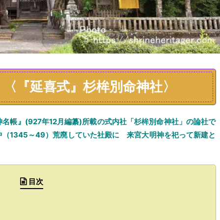
）〈『延喜式』杉桙別命神社〉
神名帳
』
(
927年
12月編纂)
所載の
式内社「
杉桙別命神社
」の論社で
中
（1345～49）
荒廃していた社殿
に
来宮大明神を祀って
新
建
と
目次