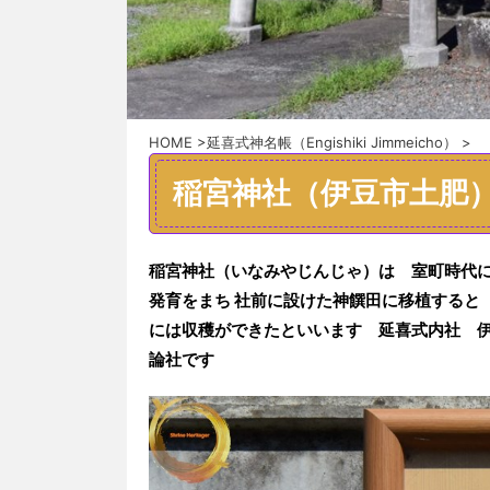
HOME
>
延喜式神名帳（Engishiki Jimmeicho）
>
稲宮神社（伊豆市土肥
稲宮神社（いなみやじんじゃ）は 室町時代
発育をまち 社前に設けた神饌田に移植する
には収穫ができたといいます
延喜式内社 
論社です