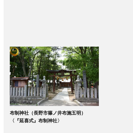
布制神社（長野市篠ノ井布施五明）
〈『延喜式』布制神社〉