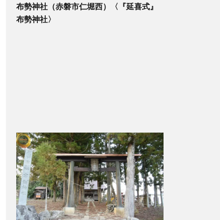
布勢神社（赤磐市仁堀西）〈『延喜式』
布勢神社〉