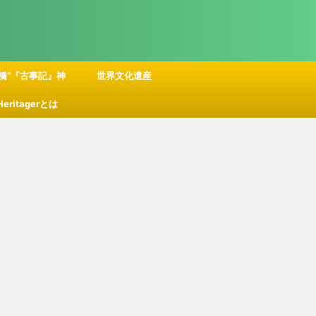
橋”『古事記』神
世界文化遺産
 Heritagerとは
話の舞台