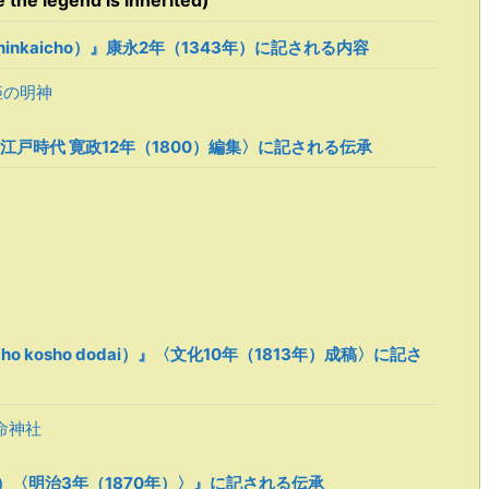
 legend is inherited)
shinkaicho）』康永2年（1343年）に記される内容
姫の明神
)』〈江戸時代 寛政12年（1800）編集〉に記される伝承
o kosho dodai）』〈文化10年（1813年）成稿〉に記さ
命神社
oku）〈明治3年（1870年）〉』に記される伝承