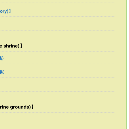
tory)】
 shrine)】
隣〉
隣〉
ine grounds)】