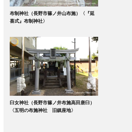
布制神社（長野市篠ノ井山布施）〈『延
喜式』布制神社〉
臼女神社（長野市篠ノ井布施高田唐臼）
〈五明の布施神社 旧鎮座地〉