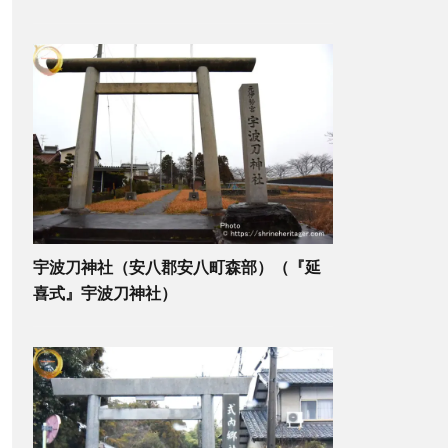
宇波刀神社（安八郡安八町森部）（『延
喜式』宇波刀神社）