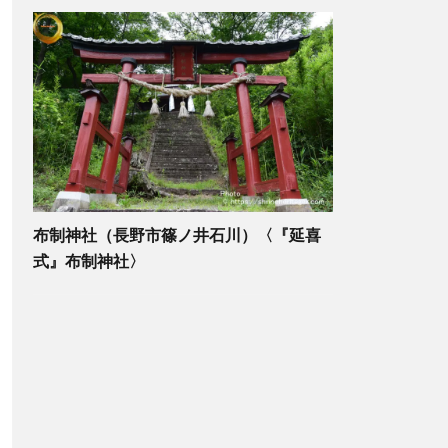
布制神社（長野市篠ノ井石川）〈『延喜
式』布制神社〉