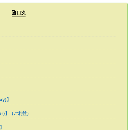
目次
ray)】
ower)】（ご利益）
 】