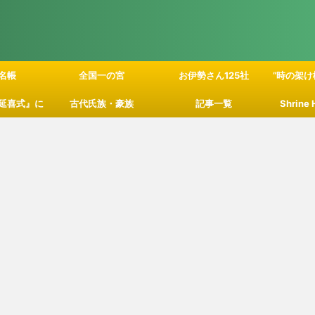
名帳
全国一の宮
お伊勢さん125社
”時の架け
延喜式』に
古代氏族・豪族
記事一覧
Shrine
」の関係性
て