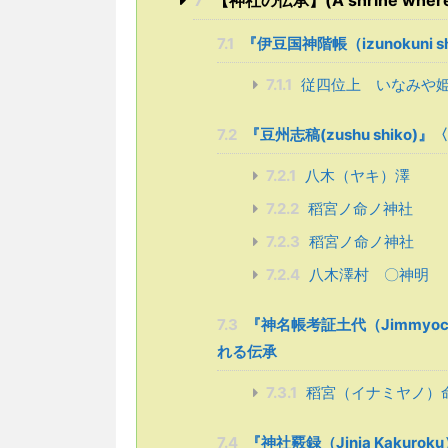
7
【神社の伝承】(A shrine where the
7.1
『伊豆国神階帳（izunokuni 
7.1.1
従四位上 いなみや
7.2
『豆州志稿(zushu shiko
7.2.1
八木（ヤキ）澤
7.2.2
稻宮ノ命ノ神社
7.2.3
稻宮ノ命ノ神社
7.2.4
八木澤村 〇神明
7.3
『神名帳考証土代（Jimmyoch
れる伝承
7.3.1
稻宮（イナミヤノ）
7.4
『神社覈録（Jinja Kakur