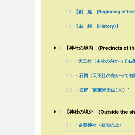
1.8
【創 建 (Beginning of his
1.9
【由 緒 (History)】
2
【神社の境内 (Precincts of the
2.1
・天王社〈本社の向かって右
2.2
・石祠〈天王社の向かって右
2.3
・石碑゛御献米田由〇〇゛
3
【神社の境外 (Outside the shr
3.1
・吾妻神社〈石段の上〉