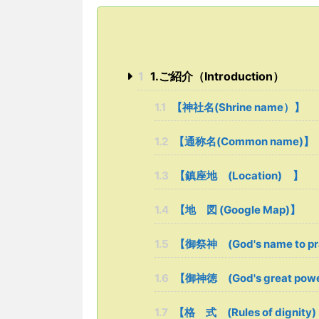
1
1.ご紹介（Introduction）
1.1
【神社名(Shrine name）】
1.2
【通称名(Common name)】
1.3
【鎮座地 (Location) 】
1.4
【地 図 (Google Map)】
1.5
【御祭神 (God's name to p
1.6
【御神徳 (God's great p
1.7
【格 式 (Rules of dignity)