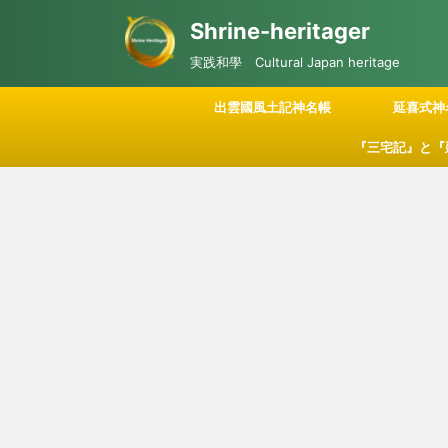
Shrine-heritager
実践和學 Cultural Japan heritage
出雲國風土記神名帳
延喜式神
『三宅記』と『
記される「神々
につい