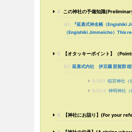
4
この神社の予備知識(Preliminary kn
4.1
『延喜式神名帳（Engishiki J
（Engishiki Jimmeicho）This re
5
【オタッキーポイント】（Points sel
5.1
延喜式内社 伊豆國 那賀郡 
5.1.0.1
稲宮神社（
5.1.0.2
神明神社（
6
【神社にお詣り】(For your referenc