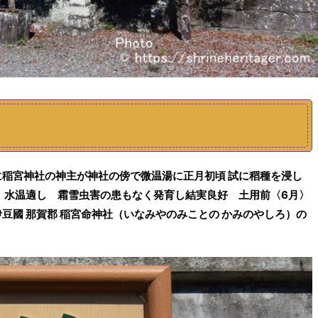
）
に稲宮神社の神主が神社の
傍
で
微温湯
に
正月初頃 試に稻種を浸し
と
水温適し 霜雪虫害の患もなく発育し結実良好 土用前〈
6月
〉
伊豆國
那賀郡
稲宮命神社（いなみやのみことの かみのやしろ）の