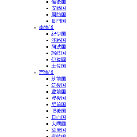
備後国
安藝国
周防国
長門国
南海道
紀伊国
淡路国
阿波国
讃岐国
伊豫國
土佐国
西海道
筑前国
筑後国
豊前国
豊後国
肥前国
肥後国
日向国
大隅國
薩摩国
壹岐嶋