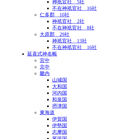
神祇官社 5社
不在神祇官社 16社
仁多郡 10社
神祇官社 2社
不在神祇官社 8社
大原郡 29社
神祇官社 13社
不在神祇官社 16社
延喜式神名帳
宮中
京中
畿内
山城国
大和国
河内国
和泉国
摂津国
東海道
伊賀国
伊勢国
志摩国
尾張国