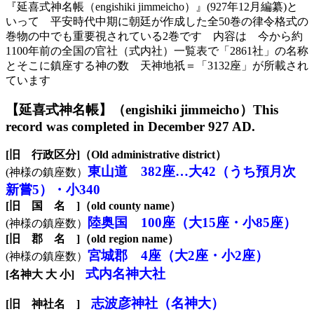
『延喜式神名帳（engishiki jimmeicho）』(927年12月編纂)と
いって 平安時代中期に朝廷が作成した全50巻の律令格式の
巻物の中でも重要視されている2巻です 内容は 今から約
1100年前の全国の官社（式内社）一覧表で「2861社」の名称
とそこに鎮座する神の数 天神地祇＝「3132座」が所載され
ています
【
延喜式神名帳
】（
engishiki
jimmeicho
）
This
record was completed in December 927 AD.
[旧 行政区分]（Old administrative district）
東山道 382座…大42（うち預月次
(神様の鎮座数）
新嘗5）・小340
[旧 国 名 ]（old county name）
陸奥国 100座（大15座・小85座）
(神様の鎮座数）
[旧 郡 名 ]（old region name）
宮城郡 4座（大2座・小2座）
(神様の鎮座数）
式内名神大社
[名神大 大 小]
志波彦神社（名神大）
[旧 神社
名
]