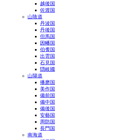
越後国
佐渡国
山陰道
丹波国
丹後国
但馬国
因幡国
伯耆国
出雲国
石見国
隠岐國
山陽道
播磨国
美作国
備前国
備中国
備後国
安藝国
周防国
長門国
南海道