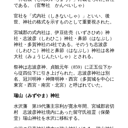
である。（官幣社 かんぺいしゃ）
官社を「式内社（しきないしゃ）」といい、後
世、神社の格式を示すものとして重要視された。
宮城郡の式内社は、伊豆佐売（いずさひめ）神
社・志波彦（しわひこ）神社・鼻節（はなぶし）
神社・多賀神社の4社である。そのうち志波彦
（しわひこ）神社と鼻節（はなぶし）神社は名神
大社（みょうじんたいしゃ）とされる。
祭神は志波彦神、貞観元年（859）に正五位下か
ら従四位下に引き上げられた。志波彦神社は別
名、冠川明神・神降明神・西宮（多賀城を中心に
東宮・西宮・南宮・北宮）と呼ばれていた。
瑞山（みずやま）神社
水沢藩 第19代藩主宗利が寛永年間、宮城郡岩切
村 志波彦神社境内にあった留守氏祖霊（保榮
堂）瑞山神社を水沢に移転する。