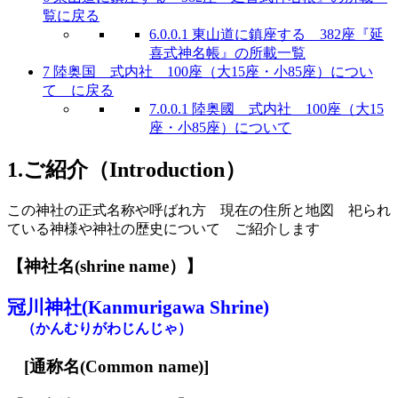
覧に戻る
6.0.0.1
東山道に鎮座する 382座『延
喜式神名帳』の所載一覧
7
陸奥国 式内社 100座（大15座・小85座）につい
て に戻る
7.0.0.1
陸奥國 式内社 100座（大15
座・小85座）について
1.ご紹介（Introduction）
この神社の正式名称や呼ばれ方 現在の住所と地図 祀られ
ている神様や神社の歴史について ご紹介します
【神社名
(s
hrine name
）
】
冠川神社(Kanmurigawa Shrine)
（かんむりがわじんじゃ）
[
通称名(Common name)
]