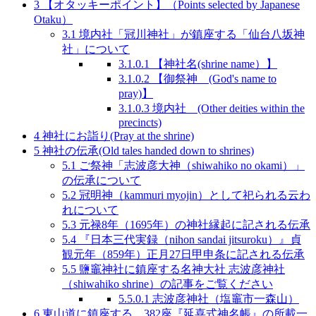
3
【オタッキーポイント】（Points selected by Japanese
Otaku）
3.1
境内社「冠川神社」が鎮座する「仙台八坂神
社」について
3.1.0.1
【神社名(shrine name）】
3.1.0.2
【御祭神 (God's name to
pray)】
3.1.0.3
境内社 (Other deities within the
precincts)
4
神社にお詣り(Pray at the shrine)
5
神社の伝承(Old tales handed down to shrines)
5.1
ご祭神「志波彦大神（shiwahiko no okami）」
の伝承について
5.2
冠明神（kammuri myojin）として祀られる云わ
れについて
5.3
元禄8年（1695年）の神社縁起に記される伝承
5.4
『日本三代実録（nihon sandai jitsuroku）』貞
観元年（859年）正月27日甲申条に記される伝承
5.5
鹽竈神社に鎮座する名神大社 志波彦神社
（shiwahiko shrine）の記事をご覧ください
5.5.0.1
志波彦神社（塩竈市一森山）
6
東山道に鎮座する 382座『延喜式神名帳』の所載一