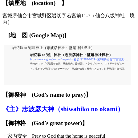
【鎮座地
(location)
】
宮城県仙台市宮城野区岩切字若宮前11-7（仙台八坂神社 境
内）
[
地
図
(Google Map)
]
岩切駅 to 冠川神社（志波彦神社・鹽竈神社摂社）
岩切駅 to 冠川神社（志波彦神社・鹽竈神社摂社）
https://www.google.com/maps/dir/岩切/〒983-0821+宮城県仙台市宮城野区岩切若宮前１１−７+冠川神社（志波彦神社・鹽竈神社摂社）/@38.3037347,140.9451614,16.47z/data=!4m15!4m14!1m5!1m1!1s0x5f89867bad2d318f
Google マップで地図を検索。乗換案内、路線図、ドライブルート、ストリートビュー
も。見やすい地図でお店やサービス、地域の情報を検索できます。世界地図も日本語
で、旅のプランにも便利。
【御祭神
(God's name to pray)】
《主》
志波彦
大
神
（shiwahiko no
o
kami）
【御神格
(God's great power)】
・家内安全 Pray to God that the home is peaceful