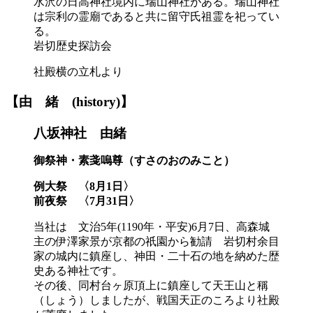
水沢の日高神社境内に瑞山神社がある。瑞山神社
は宗利の霊廟であると共に留守氏祖霊を祀ってい
る。
岩切歴史探訪会
社殿横の立札より
【由
緒
(history)】
八坂神社
由緒
御祭神・素戔嗚尊（すさのおのみこと）
例大祭 〈8月1日〉
前夜祭 〈7月31日〉
当社は 文治5年(1190年・平安)6月7日、高森城
主の伊澤家景が京都の祇園から勧請 岩切村余目
家の城内に鎮座し、神田・二十石の地を納めた歴
史ある神社です。
その後、同村台ヶ原頂上に鎮座して天王山と稱
（しょう）しましたが、戦国天正のころより社殿