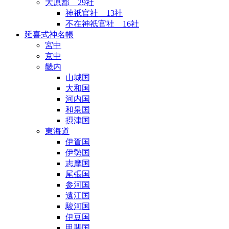
大原郡 29社
神祇官社 13社
不在神祇官社 16社
延喜式神名帳
宮中
京中
畿内
山城国
大和国
河内国
和泉国
摂津国
東海道
伊賀国
伊勢国
志摩国
尾張国
参河国
遠江国
駿河国
伊豆国
甲斐国