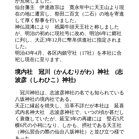
が荒廃しました。
仙台藩主 伊達政宗は 寛永年中に天王山より現
在の地に遷宮し、祭田二百文（二石）の地を寄進
して厚く祭事を行いました。
神仏混淆により 祇園牛頭天王社と称しました
が、明治の初めに現社号に改め、明治6年に郷社
に列し、大正3年12月に幣帛供進社に指定されま
した。
明治43年4月、各区内鎮守社（17社）を本社に合
祀し現在に至ります。
境内社
冠川
（かんむりがわ）
神社
(志
波彦
（しわひこ）
神社)
冠川神社は、志波彦神社の名でも知られている
八坂神社の境内社である。
天正に縁起を焼失し、沿革不詳だが本社は 延喜
式内名神大社 志波彦神社で、いつの頃か甚だし
く衰微していたが、延宝3年の再建には 堅石5尺
横6尺の小祠になり、しかも、摂社である天王社
（神仏習合の際の仙台八坂神社）と並び立つ様で
あった。