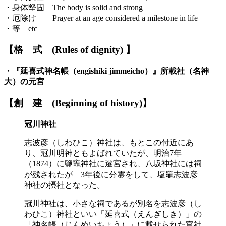
・身体堅固 The body is solid and strong
・厄除け Prayer at an age considered a milestone in life
・等 etc
【格
式
(Rules of dignity)
】
・
『延喜式神名帳
（engishiki jimmeicho）
』
所載社
（名神
大）の元宮
【創
建
(Beginning of history)】
冠川神社
志波彦（しわひこ）神社は、もとこの付近にあ
り、冠川明神ともよばれていたが、明治7年
（1874）に鹽竈神社に遷宮され、八坂神社には祠
が残されたが 3年後に分霊をして、塩竈志波彦
神社の摂社となった。
冠川神社は、小さな祠であるが別名を志波彦（し
わひこ）神社といい「延喜式（えんぎしき）」の
「神名帳（じんめいちょう）」に載せられた官社