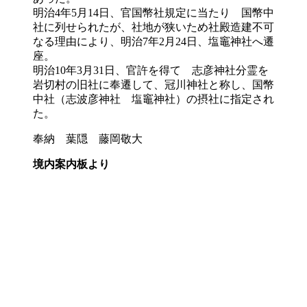
明治4年5月14日、官国幣社規定に当たり 国幣中
社に列せられたが、社地が狭いため社殿造建不可
なる理由により、明治7年2月24日、塩竈神社へ遷
座。
明治10年3月31日、官許を得て 志彦神社分霊を
岩切村の旧社に奉遷して、冠川神社と称し、国幣
中社（志波彦神社 塩竈神社）の摂社に指定され
た。
奉納 葉隠 藤岡敬大
境内案内板より