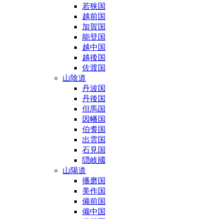
若狭国
越前国
加賀国
能登国
越中国
越後国
佐渡国
山陰道
丹波国
丹後国
但馬国
因幡国
伯耆国
出雲国
石見国
隠岐國
山陽道
播磨国
美作国
備前国
備中国