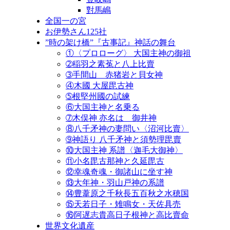
對馬嶋
全国一の宮
お伊勢さん125社
”時の架け橋”『古事記』神話の舞台
①〈プロローグ〉 大国主神の御祖
➁稲羽之素菟と八上比賣
➂手間山 赤猪岩と貝女神
④木國 大屋毘古神
➄根堅州國の試練
⑥大国主神と名乗る
➆木俣神 亦名は 御井神
⑧八千矛神の妻問い〈沼河比賣〉
➈神語り 八千矛神と須勢理毘賣
⑩大国主神 系譜〈迦毛大御神〉
⑪小名毘古那神と久延毘古
⑫幸魂奇魂・御諸山に坐す神
⑬大年神・羽山戸神の系譜
⑭豊葦原之千秋長五百秋之水穂国
⑮天若日子・雉鳴女・天佐具売
⑯阿遅志貴高日子根神と高比賣命
世界文化遺産