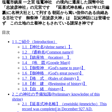
塩竈市鎮座 一之宮
塩竃神社
の
境内に遷座した国幣中社
「
志波彦神社
」
の元宮です
『延喜式神名帳
』
(
927年
12月編
纂)に
名神大社
として
列
する
朝廷から
篤い信仰のある
由緒あ
る古社です
御祭神
「
志波彦大神
」
は
記紀神話には
登場せ
ず
この土地の土着神と
も
されてい
る謎深き神です
目次
1
1.ご紹介（Introduction）
1.1
【神社名(shrine name）】
1.2
[通称名(Common name)]
1.3
【鎮座地 (location) 】
1.4
[地 図 (Google Map)]
1.5
【御祭神 (God's name to pray)】
1.6
【御神格 (God's great power)】
1.7
【格 式 (Rules of dignity) 】
1.8
【創 建 (Beginning of history)】
1.9
【由 緒 (history)】
2
この神社の予備知識(Preliminary knowledge of this
shrine)
2.1
【延喜式神名帳】（engishiki jimmeicho）This
record was completed in December 927 AD.