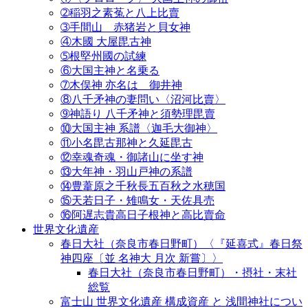
➁稲羽之素菟と八上比賣
➂手間山 赤猪岩と貝女神
④木國 大屋毘古神
➄根堅州國の試練
⑥大国主神と名乗る
➆木俣神 亦名は 御井神
⑧八千矛神の妻問い〈沼河比賣〉
➈神語り 八千矛神と須勢理毘賣
⑩大国主神 系譜〈迦毛大御神〉
⑪小名毘古那神と久延毘古
⑫幸魂奇魂・御諸山に坐す神
⑬大年神・羽山戸神の系譜
⑭豊葦原之千秋長五百秋之水穂国
⑮天若日子・雉鳴女・天佐具売
⑯阿遅志貴高日子根神と高比賣命
世界文化遺産
春日大社（奈良市春日野町）〈『延喜式』春日祭
神四座〔並 名神大 月次 新嘗〕〉
春日大社（奈良市春日野町）・摂社・末社
総覧
富士山 世界文化遺産 構成資産 と 浅間神社につい