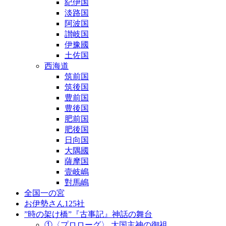
紀伊国
淡路国
阿波国
讃岐国
伊豫國
土佐国
西海道
筑前国
筑後国
豊前国
豊後国
肥前国
肥後国
日向国
大隅國
薩摩国
壹岐嶋
對馬嶋
全国一の宮
お伊勢さん125社
”時の架け橋”『古事記』神話の舞台
①〈プロローグ〉 大国主神の御祖