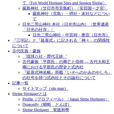
て〈Fuji World Heritage Sites and Sengen Shrine〉
嚴島神社（廿日市市宮島町）〈安芸国一之宮〉
嚴島神社（宮島）・摂社・末社などについ
て
日光二荒山神社 本社（日光市山内）〈世界遺産
「日光の社寺」〉
日光二荒山神社・中宮祠・奥宮（日光市）
『三宅記』と『延喜式』に記される「神々」の関係性
について
古代氏族・豪族
゛琉球八社・歴代王統゛
古代豪族「平群氏」の興亡と信仰 ― 古代大和王
権における平群氏の歴史と式内社
『延喜式神名帳』所載「いそへのかみのやしろ」
の社号を持つ式内社とその論社について
記事一覧
サイトマップ（site map）
Shrine Heritagerとは
Profile（プロフィール）〈Japan Shine Heritager​〉
Dragonfly（蜻蛉 とんぼ）
Shrine Heritager 実践和學