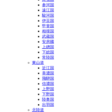
参河国
遠江国
駿河国
伊豆国
甲斐国
相摸国
武蔵国
安房國
上緫国
下総国
常陸国
東山道
近江国
美濃国
飛騨国
信濃国
上野国
下野国
陸奥国
出羽国
北陸道