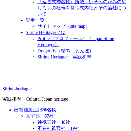
『延喜式神名帳』所載「いそへのかみのや
しろ」の社号を持つ式内社とその論社につ
いて
記事一覧
サイトマップ（site map）
Shrine Heritagerとは
Profile（プロフィール）〈Japan Shine
Heritager​〉
Dragonfly（蜻蛉 とんぼ）
Shrine Heritager 実践和學
Shrine-heritager
実践和學 Cultural Japan heritage
出雲國風土記神名帳
意宇郡 67社
神祇官社 48社
不在神祇官社 19社