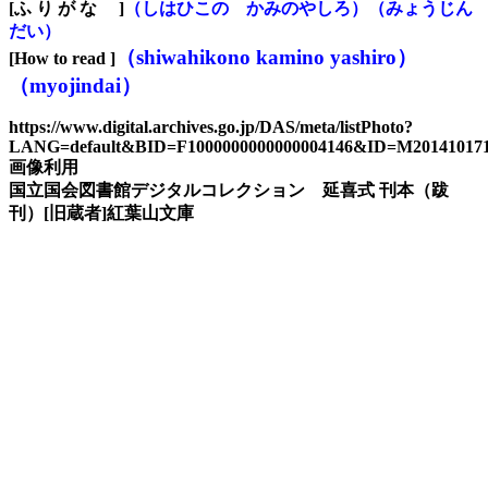
[ふ り が な ]
（しはひこの かみのやしろ）（みょうじん
だい）
（shi
w
ahikono kamino yashiro）
[H
ow to read
]
（myojindai）
https://www.digital.archives.go.jp/DAS/meta/listPhoto?
LANG=default&BID=F1000000000000004146&ID=M2014101
画像利用
国立国会図書館デジタルコレクション 延喜式 刊本（跋
刊）[旧蔵者]紅葉山文庫