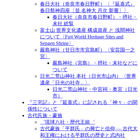
春日大社（奈良市春日野町）〈『延喜式』
春日祭神四座〔並 名神大 月次 新嘗〕〉
春日大社（奈良市春日野町）・摂社・
末社 総覧
富士山 世界文化遺産 構成資産 と 浅間神社
について〈Fuji World Heritage Sites and
Sengen Shrine〉
嚴島神社（廿日市市宮島町）〈安芸国一之
宮〉
嚴島神社（宮島）・摂社・末社などに
ついて
日光二荒山神社 本社（日光市山内）〈世界
遺産「日光の社寺」〉
日光二荒山神社・中宮祠・奥宮（日光
市）
『三宅記』と『延喜式』に記される「神々」の関
係性について
古代氏族・豪族
゛琉球八社・歴代王統゛
古代豪族「平群氏」の興亡と信仰 ― 古代大
和王権における平群氏の歴史と式内社