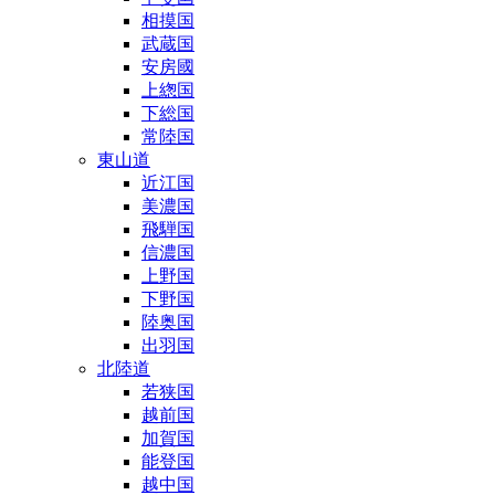
相摸国
武蔵国
安房國
上緫国
下総国
常陸国
東山道
近江国
美濃国
飛騨国
信濃国
上野国
下野国
陸奥国
出羽国
北陸道
若狭国
越前国
加賀国
能登国
越中国