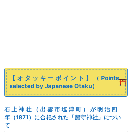
【オタッキーポイント】
（
Points
selected
by Japanese
Otaku）
石上神社（出雲市塩津町）
が
明治四
年
（1871）に合祀された「
船守神社
」
に
つい
て