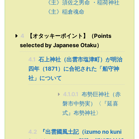
《主》須佐之男命 ・稲荷神社
《主》稲倉魂命
4
【オタッキーポイント】（Points
selected by Japanese Otaku）
4.1
石上神社（出雲市塩津町）が明治
四年（1871）に合祀された「船守神
社」について
4.1.0.1
布勢巨神社（赤
磐市中勢実）〈『延喜
式』布勢神社〉
4.2
『出雲國風土記（izumo no kuni