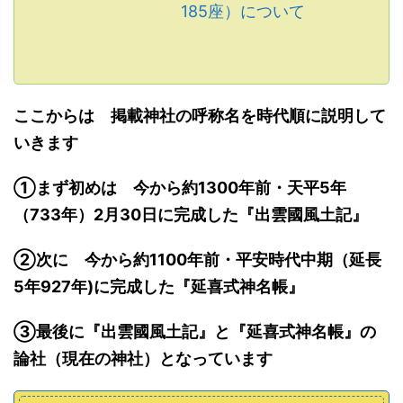
185座）について
ここからは 掲載神社の呼称名を時代順に説明して
いきます
①まず初めは
今から
約1300年前・
天平5年
（733年）2月30日に完成
した
『
出雲
國
風土記
』
➁次に
今から
約1100年前・
平安時代中期（延長
5年927年
)
に
完成した
『延喜式神名帳』
➂最後に
『
出雲
國
風土記
』と
『延喜式神名帳』
の
論社（現在の神社）となっています