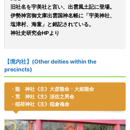
旧社名を宇美社と言い、出雲風土記に登場。
伊勢神宮御文庫出雲国神名帳に「宇美神社、
塩津村、海童」と銘記されている。
神社史研究会
HP
より
【境内社】(Other deities within the
precincts)
・
龍
神社
《主》
大彦龍命
・
大姫龍命
・
荒
神社
《主》
須佐之男命
・
稲荷神社
《主》
稲倉魂命