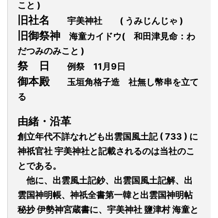
こと )
旧社名
宇美神社
( うみじんじゃ )
旧御祭神
海童
カイドウ
(
和田津見命：わ
だつみのみこと )
祭
日
例祭 11月9日
御本殿
玉垣角格子造 社無し幣串を立て
る
由緒
・
沿革
創立年代不詳なれど
も
出雲
国風土記 ( 733 ) に
神祇官社
宇美神社と記載されるのは当社のこ
とである。
他に
、
出雲風土記鈔、出雲国風土記解、出
雲国神明帳、神祇全書第一韓と出雲国神明帖
秘抄
伊勢神宮蔵書に、宇美神社
鹽
津村
海童と