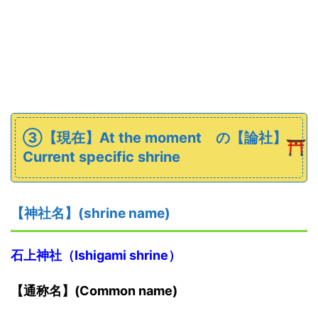
➂【現在】At the moment の
【論社】
Current specific shrine
【神社名】(shrine name)
石上神社（
Ishigami shrine
）
【通称名】(Common name)