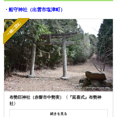
・
船守神社（出雲市塩津町）
一緒に読む
布勢巨神社（赤磐市中勢実）〈『延喜式』布勢神
社〉
続きを見る