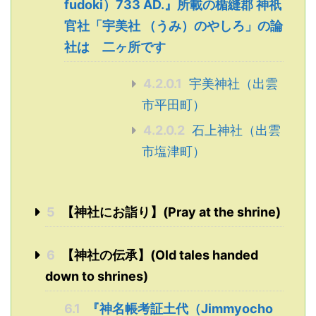
fudoki）733 AD.』所載の楯縫郡 神祇
官社「宇美社 （うみ）のやしろ」の論
社は 二ヶ所です
4.2.0.1
宇美神社（出雲
市平田町）
4.2.0.2
石上神社（出雲
市塩津町）
5
【神社にお詣り】(Pray at the shrine)
6
【神社の伝承】(Old tales handed
down to shrines)
6.1
『神名帳考証土代（Jimmyocho