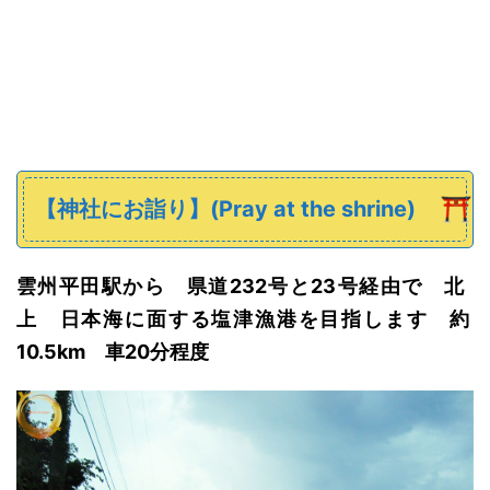
【神社にお詣り】(Pray at the shrine)
雲州平田駅から
県道232
号と
23
号
経由で
北
上
日本海に面する塩津漁港を目指します 約
10.5km 車20分程度