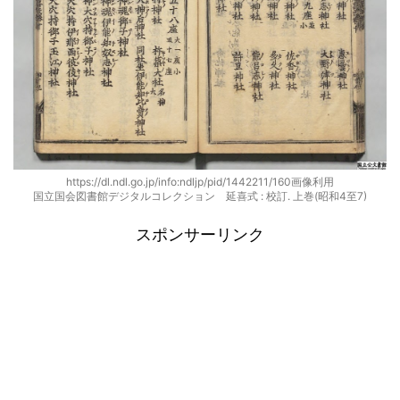
https://dl.ndl.go.jp/info:ndljp/pid/1442211/160画像利用
国立国会図書館デジタルコレクション 延喜式 : 校訂. 上巻(昭和4至7)
スポンサーリンク