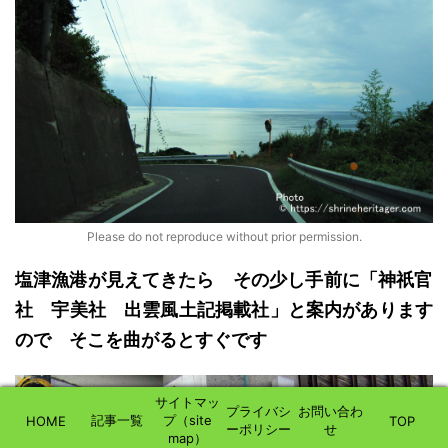
Please do not reproduce without prior permission.
塩津漁港
が
見えてきたら
その少し手前に「神祇官
社 宇美社 出雲風土記掲載社」と案内があります
ので そこを曲がるとすぐです
サイトマッ
プライバシ
お問い合わ
記事一覧
プ（site
HOME
TOP
ーポリシー
せ
map）