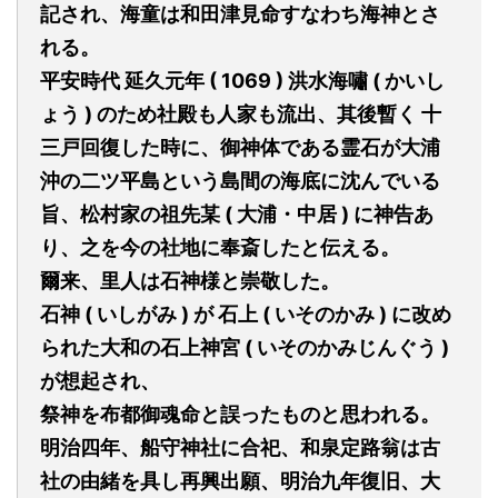
記され
、
海童は和田津見命
すなわち
海神とさ
れる。
平安時代
延久元年 ( 1069 ) 洪水海嘯 ( かいし
ょう ) のため社殿も人家も流出、其後暫く
十
三戸回復した時に、御神体である霊石が大浦
沖の二ツ平島という島間の海底に沈んでいる
旨、松村家の祖先某 ( 大浦・中居 ) に神告あ
り、之を今の社地に奉斎したと伝える。
爾来、里人は石神様と崇敬した。
石神 ( いしがみ ) が
石上 ( いそのかみ ) に改め
られた大和の石上神宮 ( いそのかみ
じんぐう
)
が想起され、
祭神を布都御魂命と誤ったものと思われる。
明治四年、船守神社に合祀、和泉定路翁は古
社の由緒を具し再興出願、明治九年復旧、大