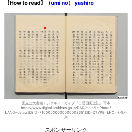
【
How to read
】
（umi no） yashiro
国立公文書館デジタルアーカイブ『出雲国風土記』写本
https://www.digital.archives.go.jp/DAS/meta/listPhoto?
LANG=default&BID=F1000000000000003351&ID=&TYPE=&NO=画像利
用
スポンサーリンク