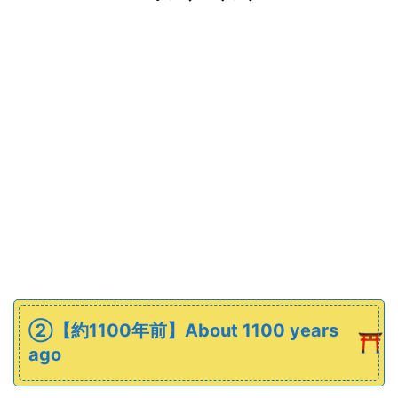
➁【約1100年前】About 1100 years
ago