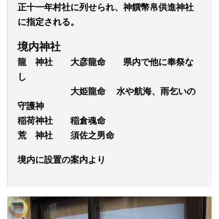
正十一年村社に列せられ、神饌幣帛供進神社
に指定される。
境内神社
龍
神社 大彦龍命 県内で他に奉祭な
し
大姫龍命 水や航海、雨乞いの
守護神
稲荷神社
稲倉魂命
荒
神社 須佐之男命
境内に設置の案内より