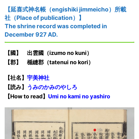
【
延喜式神名帳
（
engishiki jimmeicho
）
所載
社（Place of publication）
】
The shrine record was completed in
December 927 AD.
【國】
出雲
國
（izumo no kuni）
【郡】 楯縫郡（tatenui no kori）
【社名】
宇美神社
【
読み
】
うみのかみのやしろ
【
How to read
】
Umi
no kami
no
yashiro