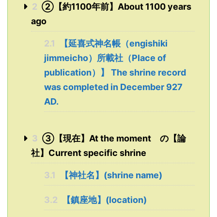
2
➁【約1100年前】About 1100 years
ago
2.1
【延喜式神名帳（engishiki
jimmeicho）所載社（Place of
publication）】 The shrine record
was completed in December 927
AD.
3
➂【現在】At the moment の【論
社】Current specific shrine
3.1
【神社名】(shrine name)
3.2
【鎮座地】(location)