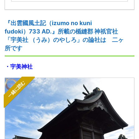
『
出雲
國
風土記
（izumo no kuni
fudoki）
733
AD.
』
所載の
楯縫郡
神祇官社
「
宇美社 （うみ）
のやしろ」の論社は 二ヶ
所です
・宇美神社
一緒に読む