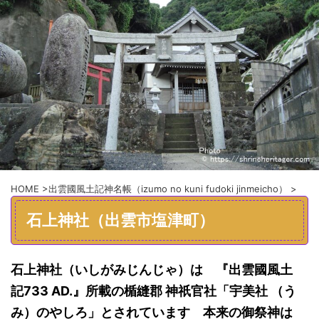
HOME
>
出雲國風土記神名帳（izumo no kuni fudoki jinmeicho）
>
石上神社（出雲市塩津町）
石上神社（
いしがみじんじゃ
）
は
『
出雲
國
風土
記
733
AD.
』
所載の
楯縫郡
神祇官社「
宇美社 （う
み）
のやしろ」と
されています
本来の
御祭神
は