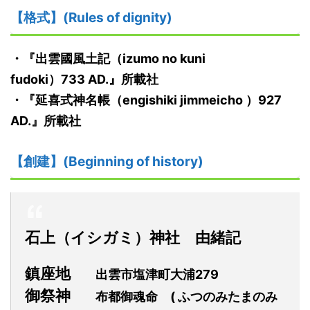
【格式】(Rules of dignity)
・『
出雲
國
風土記
（izumo no kuni
fudoki）
733
AD.
』
所載社
・『
延喜式神名帳
（
engishiki jimmeicho
）
927
AD.
』
所載社
【創建】(Beginning of history)
石上（イシガミ）神社 由緒記
鎮座地
出雲市塩津町大浦279
御祭神
布都御魂命
( ふつのみたまのみ