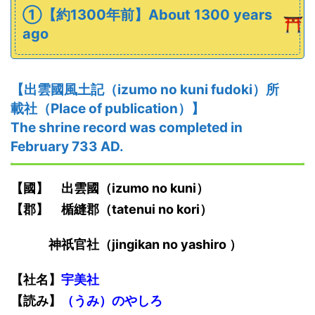
①【約1300年前】About 1300 years
ago
【
出雲
國
風土記
（izumo no kuni fudoki）
所
載社（Place of publication）】
The shrine record was completed in
February
733
AD.
【國】
出雲
國
（izumo no kuni）
【郡】 楯縫郡（tatenui no kori）
神祇官社（jingikan no yashiro ）
【社名】
宇美社
【
読み
】
（うみ）
のやしろ