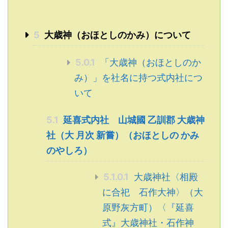
5
大歳神（おほとしのかみ）について
5.0.1
「大歳神（おほとしのか
み）」を社名に持つ式内社につ
いて
5.1
延喜式内社 山城國 乙訓郡 大歳神
社（大 月次 新嘗）（おほとしの かみ
のやしろ）
5.1.0.1
大歳神社〈相殿
に合祀 石作大神〉（大
原野灰方町）〈『延喜
式』大歳神社・石作神