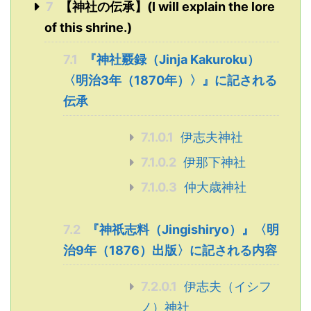
7
【神社の伝承】(I will explain the lore
of this shrine.)
7.1
『神社覈録（Jinja Kakuroku）
〈明治3年（1870年）〉』に記される
伝承
7.1.0.1
伊志夫神社
7.1.0.2
伊那下神社
7.1.0.3
仲大歳神社
7.2
『神祇志料（Jingishiryo）』〈明
治9年（1876）出版〉に記される内容
7.2.0.1
伊志夫（イシフ
ノ）神社