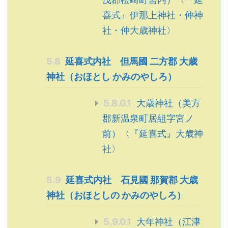
喜式』伊那上神社・仲神
社・仲大歳神社〉
5.8
延喜式内社 但馬國 二方郡 大歳
神社（おほとし かみのやしろ）
5.8.0.1
大歳神社（美方
郡新温泉町居組字宮ノ
前）〈『延喜式』大歳神
社〉
5.9
延喜式内社 石見國 那賀郡 大歳
神社（おほとしの かみのやしろ）
5.9.0.1
大年神社（江津