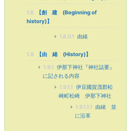
1.8
【創 建 (Beginning of
history)】
1.8.0.1
由緒
1.9
【由 緒 (History)】
1.9.1
伊那下神社『神社誌要』
に記される内容
1.9.1.1
伊豆國賀茂郡松
崎町松崎 伊那下神社
1.9.1.1.1
由緒 並
に沿革