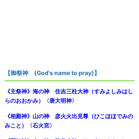
【御祭神
(God's name to pray)】
《主
祭神
》海
の
神
住吉三柱大神（すみよしみはし
らのおおかみ）
〈唐大明神〉
《
相殿神
》山
の
神
彦火火出見尊（ひこほほでみの
みこと）
〈石火宮〉