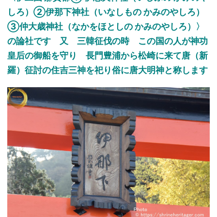
しろ
）
②
伊那下神社
（
いなしもの
かみのやしろ
）
③
仲大歳神社
（
なかをほとしの
かみのやしろ
）
〉
の論社です 又
三韓征伐
の時
この国の人が神功
皇后
の
御船を守り
長門
豊浦
から
松崎に来て唐（新
羅）征討の住吉三神を
祀り
俗に唐大明神と称
します