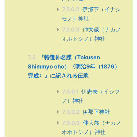
7.2.0.2
伊那下（イナシ
モノ）神社
7.2.0.3
仲大歳（ナカノ
オホトシノ）神社
7.3
『特選神名牒（Tokusen
Shimmyo cho）〈明治9年（1876）
完成〉』に記される伝承
7.3.0.1
伊志夫（イシフ
ノ）神社
7.3.0.2
伊那下神社
7.3.0.3
仲大歳（ナカノ
オホトシノ）神社