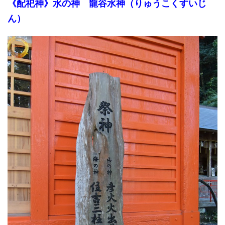
《配祀神》水
の
神
龍谷水神（りゅうこくすいじ
ん）