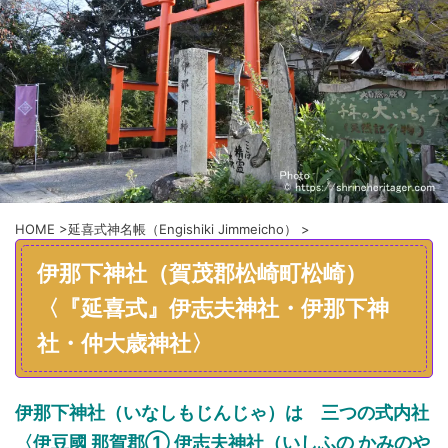
HOME
>
延喜式神名帳（Engishiki Jimmeicho）
>
伊那下神社（賀茂郡松崎町松崎）
〈『延喜式』伊志夫神社・伊那下神
社・仲大歳神社〉
伊那下神社（いなしもじんじゃ）
は
三つの式内社
〈
伊豆國
那賀郡
①
伊志夫神社
（
いしふの
かみのや