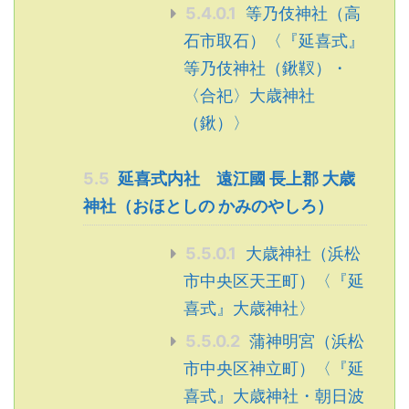
5.4.0.1
等乃伎神社（高
石市取石）〈『延喜式』
等乃伎神社（鍬靫）・
〈合祀〉大歳神社
（鍬）〉
5.5
延喜式内社 遠江國 長上郡 大歳
神社（おほとしの かみのやしろ）
5.5.0.1
大歳神社（浜松
市中央区天王町）〈『延
喜式』大歳神社〉
5.5.0.2
蒲神明宮（浜松
市中央区神立町）〈『延
喜式』大歳神社・朝日波