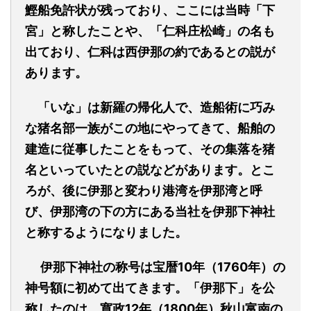
鰹船免許状が残っており、ここには当時「下
宮」と称したことや、「仁科庄松崎」の名も
出ており、仁科は西伊那の約であるとの説が
あります。
「いな」は新羅の帰化人で、造船術に巧み
な猪名部一族がこの地にやってきて、船舶の
建造に従事したことをもって、その集落を猪
名といっていたとの説などがあります。とこ
ろが、後に伊那と変わり港湾を伊那湾と呼
び、伊那湾の下の方にある当社を伊那下神社
と称するようになりました。
伊那下神社の称号は宝暦10年（1760年）の
神号額に初めて出てきます。「伊那下」を公
称したのは、寛政12年（1800年）秋山富南の