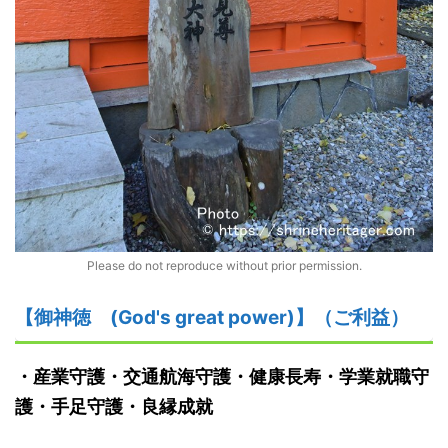
Please do not reproduce without prior permission.
【御神
徳
(God's great power)】
（ご利益）
・産業守護・交通航海守護・健康長寿・学業就職守
護・手足守護・良縁成就