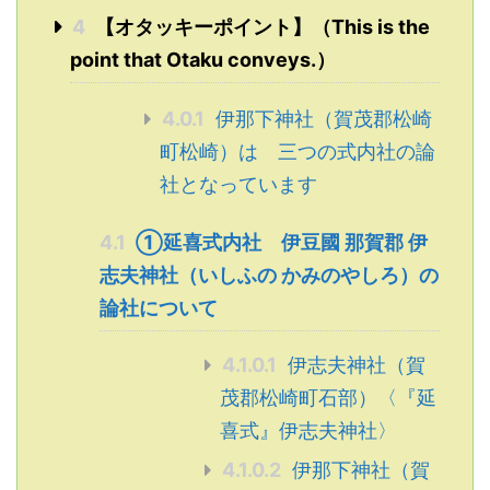
4
【オタッキーポイント】（This is the
point that Otaku conveys.）
4.0.1
伊那下神社（賀茂郡松崎
町松崎）は 三つの式内社の論
社となっています
4.1
①延喜式内社 伊豆國 那賀郡 伊
志夫神社（いしふの かみのやしろ）の
論社について
4.1.0.1
伊志夫神社（賀
茂郡松崎町石部）〈『延
喜式』伊志夫神社〉
4.1.0.2
伊那下神社（賀