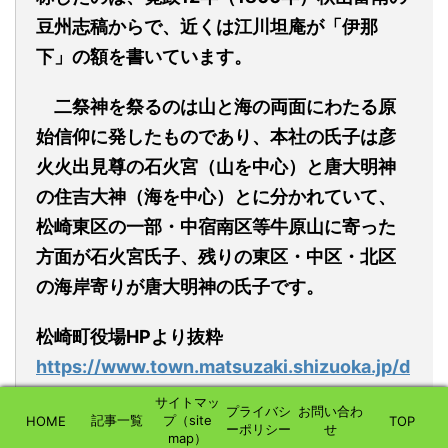
豆州志稿からで、近くは江川坦庵が「伊那
下」の額を書いています。
二祭神を祭るのは山と海の両面にわたる原
始信仰に発したものであり、本社の氏子は彦
火火出見尊の石火宮（山を中心）と唐大明神
の住吉大神（海を中心）とに分かれていて、
松崎東区の一部・中宿南区等牛原山に寄った
方面が石火宮氏子、残りの東区・中区・北区
の海岸寄りが唐大明神の氏子です。
松崎町役場
HPより抜粋
https://www.town.matsuzaki.shizuoka.jp/d
ocs/2019030600010/
サイトマッ
プライバシ
お問い合わ
記事一覧
プ（site
HOME
TOP
ーポリシー
せ
map）