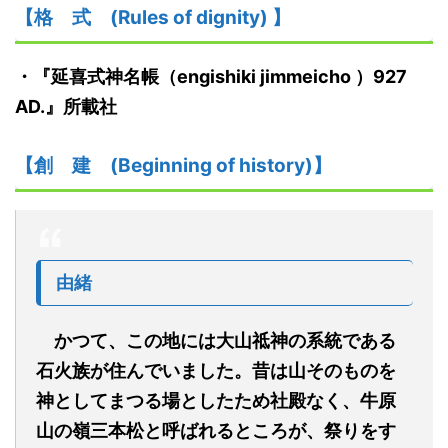
【格
式
(Rules of dignity)
】
・『
延喜式神名帳
（
engishiki jimmeicho
）
927
AD.
』
所載社
【創
建
(Beginning of history)】
由緒
かつて、この地には大山祗神の系統である
石火族が住んでいました。昔は山そのものを
神としてまつる場としたため社殿なく、牛原
山の嶺三本松と呼ばれるところが、祭りをす