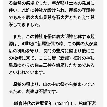
る自然の祭場でした。年が移り土地の発展に
伴い、此処に神社が設けられ、産業の守護神
でもある彦火火出見尊を石火宮とたたえて尊
崇してきました。
また、この神社を俗に唐大明神と称する起
源は、4世紀に新羅征伐の時、この国の人が皇
后の御船を守り、長門の豊浦に留まり後にこ
の松崎に来て、ここに唐（新羅）征討の神功
皇后ゆかりの住吉三神を鎮座したためである
といわれています。
原始の頃より、山の中の祭から始まってい
るため、創建は不詳です。
鎌倉時代の建暦元年（1211年）、松崎下宮