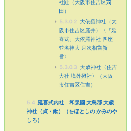
社趾（大阪市住吉区苅
田）
5.3.0.2
大依羅神社（大
阪市住吉区庭井）〈『延
喜式』大依羅神社 四座
並名神大 月次相嘗新
嘗〉
5.3.0.3
大歳神社〈住吉
大社 境外摂社〉（大阪
市住吉区住吉）
5.4
延喜式内社 和泉國 大鳥郡 大歳
神社（貞・鍬）（をほとしの かみのや
しろ）