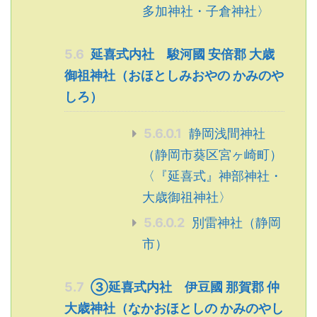
多加神社・子倉神社〉
5.6
延喜式内社 駿河國 安倍郡 大歳
御祖神社（おほとしみおやの かみのや
しろ）
5.6.0.1
静岡浅間神社
（静岡市葵区宮ヶ崎町）
〈『延喜式』神部神社・
大歳御祖神社〉
5.6.0.2
別雷神社（静岡
市）
5.7
③延喜式内社 伊豆國 那賀郡 仲
大歳神社（なかおほとしの かみのやし