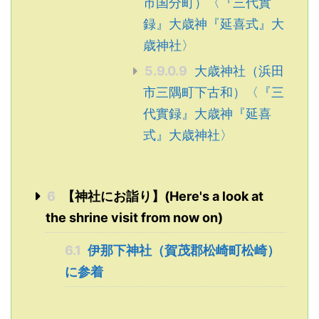
市国分町）〈『三代實
録』大歳神『延喜式』大
歳神社〉
5.9.0.9
大歳神社（浜田
市三隅町下古和）〈『三
代實録』大歳神『延喜
式』大歳神社〉
6
【神社にお詣り】(Here's a look at
the shrine visit from now on)
6.1
伊那下神社（賀茂郡松崎町松崎）
に参着