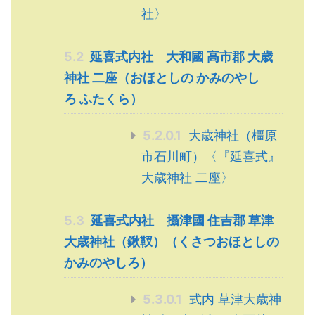
社〉
5.2
延喜式内社 大和國 高市郡 大歳
神社 二座（おほとしの かみのやし
ろ ふたくら）
5.2.0.1
大歳神社（橿原
市石川町）〈『延喜式』
大歳神社 二座〉
5.3
延喜式内社 攝津國 住吉郡 草津
大歳神社（鍬靫）（くさつおほとしの
かみのやしろ）
5.3.0.1
式内 草津大歳神