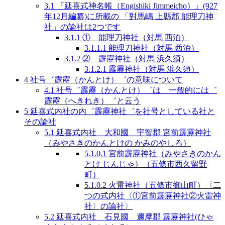
3.1
『延喜式神名帳（Engishiki Jimmeicho）』(927
年12月編纂)に所載の 「對馬嶋 上縣郡 能理刀神
社」の論社は2つです
3.1.1
① 能理刀神社（対馬 西泊）
3.1.1.1
能理刀神社（対馬 西泊）
3.1.2
② 霹靂神社（対馬 浜久須）
3.1.2.1
霹靂神社（対馬 浜久須）
4
社号゛霹靂（かんとけ）゛の意味について
4.1
社号゛霹靂（かんとけ）゛は 一般的には゛
霹靂（へきれき）゛と云う
5
延喜式内社の内゛霹靂神社゛を社号としている社と
その論社
5.1
延喜式内社 大和國 宇智郡 宮前霹靂神社
（みやさきのかんとけの かみのやしろ）
5.1.0.1
宮前霹靂神社（みやさきのかん
とけ じんじゃ）（五條市西久留野
町）
5.1.0.2
火雷神社（五條市御山町）〈二
つの式内社〈①宮前霹靂神社②火雷神
社〉の論社〉
5.2
延喜式内社 石見國 邇摩郡 霹靂神社(ひゃ