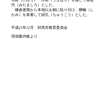
代
（みたましろ）
とした。
鎌倉後期から本地仏を銅に貼り付け、獅噛
（し
かみ）
を装着して紐孔
（ちゅうこう）
とした。
平成
21
年
12
月 対馬市教育委員会
現地案内板より