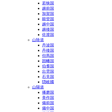
若狭国
越前国
加賀国
能登国
越中国
越後国
佐渡国
山陰道
丹波国
丹後国
但馬国
因幡国
伯耆国
出雲国
石見国
隠岐國
山陽道
播磨国
美作国
備前国
備中国