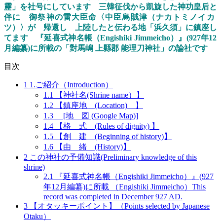
靂
」を社号にしています
三韓征伐から凱旋した神功皇后と
伴に
御祭神の
雷大臣命
〈
中臣烏賊津
（ナカトミノイカ
ツ）
〉
が
帰還
し
上陸した
と伝わる
地
「
浜久須
」に鎮座し
てます
『延喜式神名帳
（
E
ngishiki
J
immeicho）
』
(
927年
12
月編纂)に所載の「
對馬嶋
上縣郡
能理刀神社
」の論社です
目次
1
1.ご紹介（Introduction）
1.1
【神社名(Shrine name）】
1.2
【鎮座地 (Location) 】
1.3
[地 図 (Google Map)]
1.4
【格 式 (Rules of dignity) 】
1.5
【創 建 (Beginning of history)】
1.6
【由 緒 (History)】
2
この神社の予備知識(Preliminary knowledge of this
shrine)
2.1
『延喜式神名帳（Engishiki Jimmeicho）』(927
年12月編纂)に所載 （Engishiki Jimmeicho）This
record was completed in December 927 AD.
3
【オタッキーポイント】（Points selected by Japanese
Otaku）