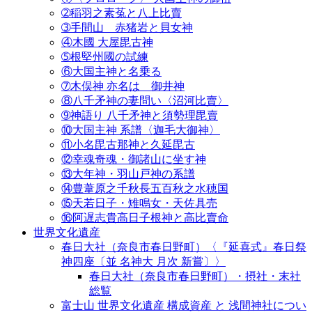
➁稲羽之素菟と八上比賣
➂手間山 赤猪岩と貝女神
④木國 大屋毘古神
➄根堅州國の試練
⑥大国主神と名乗る
➆木俣神 亦名は 御井神
⑧八千矛神の妻問い〈沼河比賣〉
➈神語り 八千矛神と須勢理毘賣
⑩大国主神 系譜〈迦毛大御神〉
⑪小名毘古那神と久延毘古
⑫幸魂奇魂・御諸山に坐す神
⑬大年神・羽山戸神の系譜
⑭豊葦原之千秋長五百秋之水穂国
⑮天若日子・雉鳴女・天佐具売
⑯阿遅志貴高日子根神と高比賣命
世界文化遺産
春日大社（奈良市春日野町）〈『延喜式』春日祭
神四座〔並 名神大 月次 新嘗〕〉
春日大社（奈良市春日野町）・摂社・末社
総覧
富士山 世界文化遺産 構成資産 と 浅間神社につい