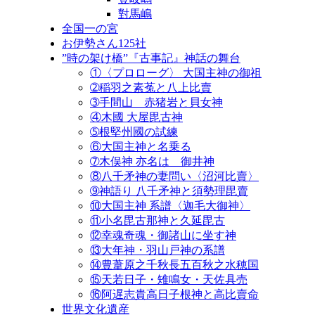
對馬嶋
全国一の宮
お伊勢さん125社
”時の架け橋”『古事記』神話の舞台
①〈プロローグ〉 大国主神の御祖
➁稲羽之素菟と八上比賣
➂手間山 赤猪岩と貝女神
④木國 大屋毘古神
➄根堅州國の試練
⑥大国主神と名乗る
➆木俣神 亦名は 御井神
⑧八千矛神の妻問い〈沼河比賣〉
➈神語り 八千矛神と須勢理毘賣
⑩大国主神 系譜〈迦毛大御神〉
⑪小名毘古那神と久延毘古
⑫幸魂奇魂・御諸山に坐す神
⑬大年神・羽山戸神の系譜
⑭豊葦原之千秋長五百秋之水穂国
⑮天若日子・雉鳴女・天佐具売
⑯阿遅志貴高日子根神と高比賣命
世界文化遺産