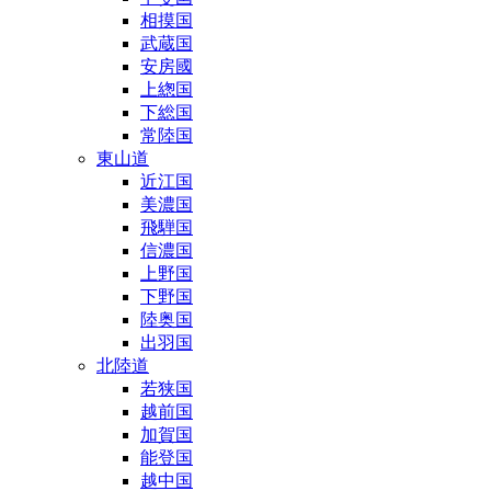
相摸国
武蔵国
安房國
上緫国
下総国
常陸国
東山道
近江国
美濃国
飛騨国
信濃国
上野国
下野国
陸奥国
出羽国
北陸道
若狭国
越前国
加賀国
能登国
越中国