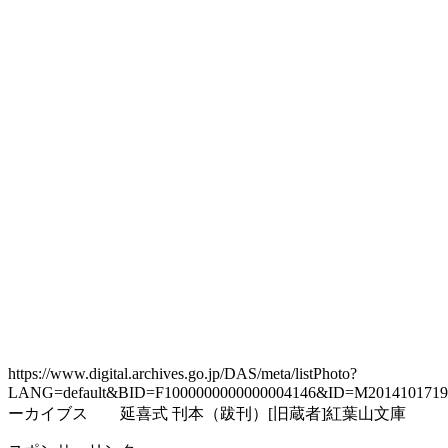
https://www.digital.archives.go.jp/DAS/meta/listPhoto?
LANG=default&BID=F1000000000000004146&ID=M20141017
ーカイブス 延喜式 刊本（跋刊）[旧蔵者]紅葉山文庫