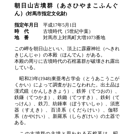
朝日山古墳群
（あさひやまこふんぐ
ん）
(対馬市指定文化財)
指定年月日
平成
17
年
5
月
1
日
時
代
古墳時代
（5世紀中葉）
地
番
対馬市上対馬町大増
1073
番地
この岬を朝日山といい、頂上に霹靂神社
（へきれ
きじんじゃ）
の本殿
（ほんでん）
がある。
本殿の周りに古墳時代の石棺墓群が破壊され露出
している。
昭和
23
年(
1948
)東亜考占学会
（とうあこうこが
くかい）
によって調査がおこなわれた。出土品は
漢式鏡
（かんしききょう）
、鉄斧
（てつおの）
、
鉄鎌
（てつかま）
、鉄鋤
（てつすき）
、鉄剣
（て
っけん）
、鉄刀、紡錘車
（ぼうすいしゃ）
、須恵
器
（すえき）
、百済系
（くだらけい）
、伽耶
系
（かやけい）
、新羅系
（しらぎけい）
の土器で
ある。
この古墳群の主墳と思われる石棺墓は
昭