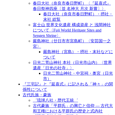
春日大社（奈良市春日野町）〈『延喜式』
春日祭神四座〔並 名神大 月次 新嘗〕〉
春日大社（奈良市春日野町）・摂社・
末社 総覧
富士山 世界文化遺産 構成資産 と 浅間神社
について〈Fuji World Heritage Sites and
Sengen Shrine〉
嚴島神社（廿日市市宮島町）〈安芸国一之
宮〉
嚴島神社（宮島）・摂社・末社などに
ついて
日光二荒山神社 本社（日光市山内）〈世界
遺産「日光の社寺」〉
日光二荒山神社・中宮祠・奥宮（日光
市）
『三宅記』と『延喜式』に記される「神々」の関
係性について
古代氏族・豪族
゛琉球八社・歴代王統゛
古代豪族「平群氏」の興亡と信仰 ― 古代大
和王権における平群氏の歴史と式内社