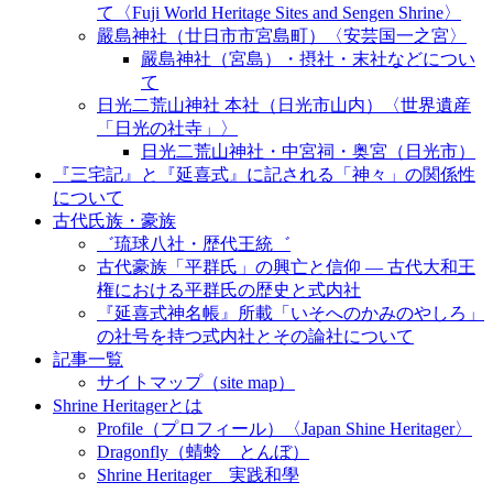
て〈Fuji World Heritage Sites and Sengen Shrine〉
嚴島神社（廿日市市宮島町）〈安芸国一之宮〉
嚴島神社（宮島）・摂社・末社などについ
て
日光二荒山神社 本社（日光市山内）〈世界遺産
「日光の社寺」〉
日光二荒山神社・中宮祠・奥宮（日光市）
『三宅記』と『延喜式』に記される「神々」の関係性
について
古代氏族・豪族
゛琉球八社・歴代王統゛
古代豪族「平群氏」の興亡と信仰 ― 古代大和王
権における平群氏の歴史と式内社
『延喜式神名帳』所載「いそへのかみのやしろ」
の社号を持つ式内社とその論社について
記事一覧
サイトマップ（site map）
Shrine Heritagerとは
Profile（プロフィール）〈Japan Shine Heritager​〉
Dragonfly（蜻蛉 とんぼ）
Shrine Heritager 実践和學