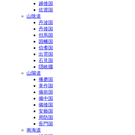
越後国
佐渡国
山陰道
丹波国
丹後国
但馬国
因幡国
伯耆国
出雲国
石見国
隠岐國
山陽道
播磨国
美作国
備前国
備中国
備後国
安藝国
周防国
長門国
南海道