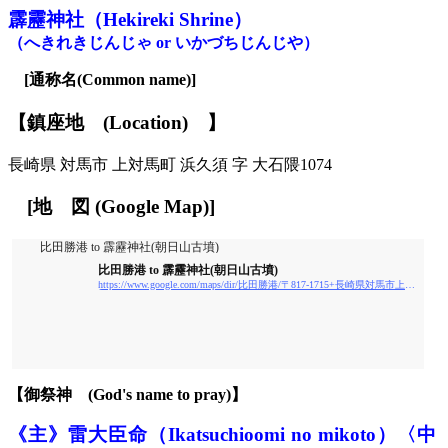
霹靂神社
（
H
ekireki Shrine）
（へきれきじんじゃ or いかづちじんじや）
[
通称名(Common name)
]
【鎮座地
(
L
ocation)
】
長崎県
対馬市 上対馬町 浜久須 字 大石隈1074
[
地
図
(Google Map)
]
比田勝港 to 霹靂神社(朝日山古墳)
比田勝港 to 霹靂神社(朝日山古墳)
https://www.google.com/maps/dir/比田勝港/〒817-1715+長崎県対馬市上対馬町大増１０７３+霹靂神社(朝日山古墳)/@34.6625624,129.4475561,13.49z/data=!4m14!4m13!1m5!1m1!1s0x3569ade14808ef0f
【御祭神
(God's name to pray)】
《主》雷大臣命
（
I
katsuchioomi no mikoto）
〈
中