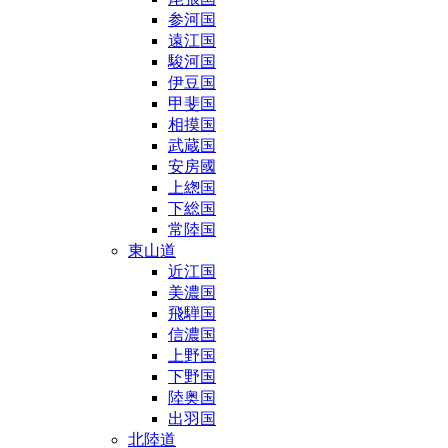
参河国
遠江国
駿河国
伊豆国
甲斐国
相摸国
武蔵国
安房國
上緫国
下総国
常陸国
東山道
近江国
美濃国
飛騨国
信濃国
上野国
下野国
陸奥国
出羽国
北陸道