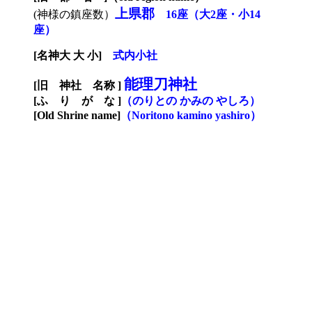
上県郡
(神様の鎮座数）
16座（大2座・小14
座）
[名神大 大 小]
式内
小
社
能理刀神社
[旧 神社 名称 ]
[ふ り が な ]
（
のりとの
かみの
やしろ）
[Old Shrine name]
（
N
oritono kamino yashiro）