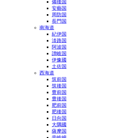
備後国
安藝国
周防国
長門国
南海道
紀伊国
淡路国
阿波国
讃岐国
伊豫國
土佐国
西海道
筑前国
筑後国
豊前国
豊後国
肥前国
肥後国
日向国
大隅國
薩摩国
壹岐嶋