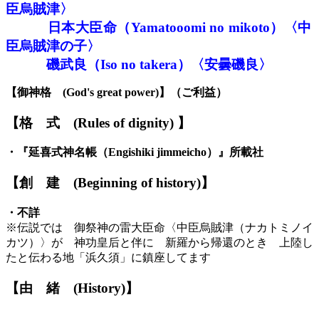
臣烏賊津
〉
日本大臣命
（
Yamato
oomi no mikoto）
〈
中
臣烏賊津
の子
〉
磯武良（Iso no takera）
〈
安曇磯良
〉
【御神格
(God's great power)】
（ご利益）
【格
式
(Rules of dignity)
】
・
『延喜式神名帳
（
E
ngishiki jimmeicho）
』
所載社
【創
建
(Beginning of history)】
・不詳
※伝説では
御祭神の
雷大臣命
〈
中臣烏賊津
（ナカトミノイ
カツ）
〉
が
神功皇后と伴に
新羅から帰還
の
とき
上陸し
た
と伝わる
地
「
浜久須
」に鎮座してます
【由
緒
(
H
istory)】