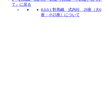
て』に戻る
8.0.0.1
對馬嶋 式内社 29座（大6
座・小23座）について