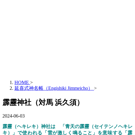
HOME
>
延喜式神名帳（Engishiki Jimmeicho）
>
霹靂神社（対馬 浜久須）
2024-06-03
霹靂（ヘキレキ）神社
は 「青天の霹靂（セイテンノヘキレ
キ）」で使われる「雷が激しく鳴ること」を意味する「
霹