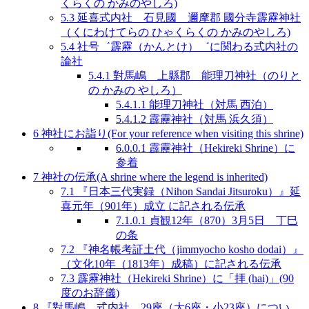
くらくの かみのやしろ)
5.3
延喜式内社 石見國 邇摩郡 國分寺霹靂神社
（くにわけてらの ひゃくらくの かみのやしろ)
5.4
社号゛霹靂（かんとけ）゛に関わる式内社の
論社
5.4.1
對馬嶋 上縣郡 能理刀神社（のりと
の かみの やしろ）
5.4.1.1
能理刀神社（対馬 西泊）
5.4.1.2
霹靂神社（対馬 浜久須）
6
神社にお詣り(For your reference when visiting this shrine)
6.0.0.1
霹靂神社（Hekireki Shrine）に
参着
7
神社の伝承(A shrine where the legend is inherited)
7.1
『日本三代実録（Nihon Sandai Jitsuroku）』延
喜元年（901年）成立 に記される伝承
7.1.0.1
貞観12年（870）3月5日 丁巳
の条
7.2
『神名帳考証土代（jimmyocho kosho dodai）』
（文化10年（1813年）成稿）に記される伝承
7.3
霹靂神社（Hekireki Shrine）に「拝 (hai)」(90
度のお辞儀)
8
『對馬嶋 式内社 29座（大6座・小23座）につい