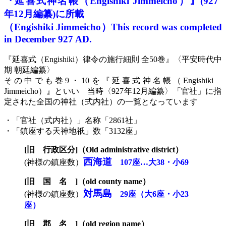
『延喜式神名帳
（
E
ngishiki
J
immeicho）
』
(
927
年
12月編纂)に所載
（E
ngishiki
J
immeicho
）
This record was completed
in December 927 AD.
『
延喜式
（
E
ngishiki）
律令の施行細則
全50巻
』〈
平安時代中
期
朝廷
編纂
〉
その中でも
巻
9
・
10を
『延喜式神名帳
（
E
ngishiki
J
immeicho）
』
といい
当時
〈
927年
12月編纂
〉
「官社」に指
定された
全国の
神社
（
式内社
）
の一覧
となっています
・
「官社（
式内社
）」
名称
「2861
社
」
・「
鎮座する天神地祇
」数
「3132座」
[旧 行政区分]（Old administrative district）
西海道
(神様の鎮座数）
107座…大38・小69
[旧 国 名 ]（old county name）
対馬島
(神様の鎮座数）
29座（大6座・小23
座）
[旧 郡 名 ]（old region name）