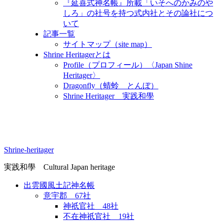
『延喜式神名帳』所載「いそへのかみのや
しろ」の社号を持つ式内社とその論社につ
いて
記事一覧
サイトマップ（site map）
Shrine Heritagerとは
Profile（プロフィール）〈Japan Shine
Heritager​〉
Dragonfly（蜻蛉 とんぼ）
Shrine Heritager 実践和學
Shrine-heritager
実践和學 Cultural Japan heritage
出雲國風土記神名帳
意宇郡 67社
神祇官社 48社
不在神祇官社 19社