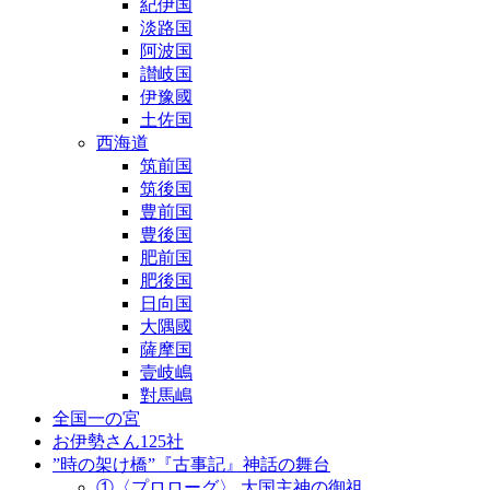
紀伊国
淡路国
阿波国
讃岐国
伊豫國
土佐国
西海道
筑前国
筑後国
豊前国
豊後国
肥前国
肥後国
日向国
大隅國
薩摩国
壹岐嶋
對馬嶋
全国一の宮
お伊勢さん125社
”時の架け橋”『古事記』神話の舞台
①〈プロローグ〉 大国主神の御祖