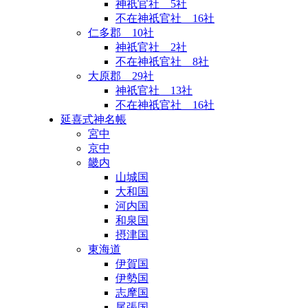
神祇官社 5社
不在神祇官社 16社
仁多郡 10社
神祇官社 2社
不在神祇官社 8社
大原郡 29社
神祇官社 13社
不在神祇官社 16社
延喜式神名帳
宮中
京中
畿内
山城国
大和国
河内国
和泉国
摂津国
東海道
伊賀国
伊勢国
志摩国
尾張国