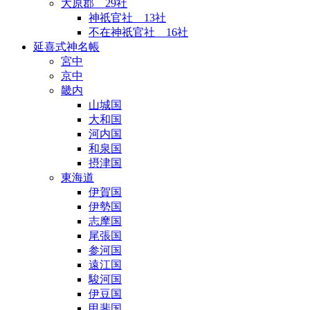
大原郡 29社
神祇官社 13社
不在神祇官社 16社
延喜式神名帳
宮中
京中
畿内
山城国
大和国
河内国
和泉国
摂津国
東海道
伊賀国
伊勢国
志摩国
尾張国
参河国
遠江国
駿河国
伊豆国
甲斐国