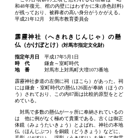
和
48
年復元、棺の内壁にはわずかに朱(赤色顔料)
が残っており、被葬者の高い身分がうかがえる。
平成
21
年
12
月 対馬市教育委員会
霹靂神社
（へきれきじんじゃ）
の懸
仏
（かけぼとけ）
(対馬市指定文化財)
指定年月日
平成
17
年
5
月
1
日
時
代
鎌倉～室町時代
地
番
対馬市上対馬町大増
1073
番地
霹靂神社参道の左側に祠
（ほこら）
があった。祠
には鎌倉・室町時代の懸仏
126
面が奉納
（ほうの
う）
されており、この内
87
面は比較的原型をとど
めている。
対馬で多数の懸仏が一ヶ所に奉納されているの
は
他に例がなく極めて貴重である。古くは御正
体鏡
（みょうたいきょう）
とよばれ、神社の本地
仏
（ほんじぶつ）
を銅鏡
（どうきょう）
などに、
毛彫
（けぼり）
、浮彫
（うきぼり）
を施して御霊