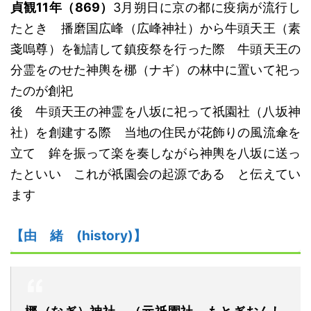
貞観11年（869）
3月朔日に京の都に疫病が流行し
たとき 播磨国広峰（広峰神社）から牛頭天王（素
戔嗚尊）を勧請して鎮疫祭を行った際 牛頭天王の
分霊をのせた神輿を梛（ナギ）の林中に置いて祀っ
たのが創祀
後 牛頭天王の神霊を八坂に祀って祇園社（八坂神
社）を創建する際 当地の住民が花飾りの風流傘を
立て 鉾を振って楽を奏しながら神輿を八坂に送っ
たといい これが祇園会の起源である と伝えてい
ます
【由
緒
(history)】