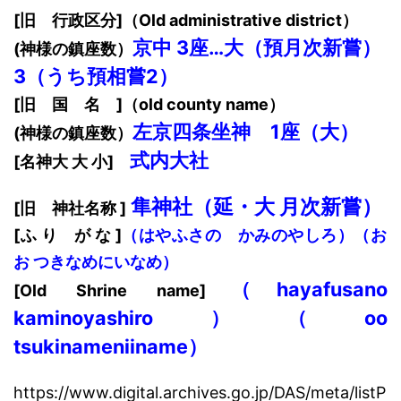
[旧 行政区分]（Old administrative district）
京中 3座…大（預月次新嘗）
(神様の鎮座数）
3（うち預相嘗2）
[旧 国 名 ]（old county name）
左
京四条坐神 1座（大）
(神様の鎮座数）
式内
大
社
[名神大 大 小]
隼神社（延・大
月次新嘗）
[旧 神社名称 ]
[ふ り が な ]
（
はやふさ
の かみのやしろ）
（お
お つきなめにいなめ）
（hayafusano
[Old Shrine name]
kaminoyashiro）（oo
tsukinameniiname）
https://www.digital.archives.go.jp/DAS/meta/listP