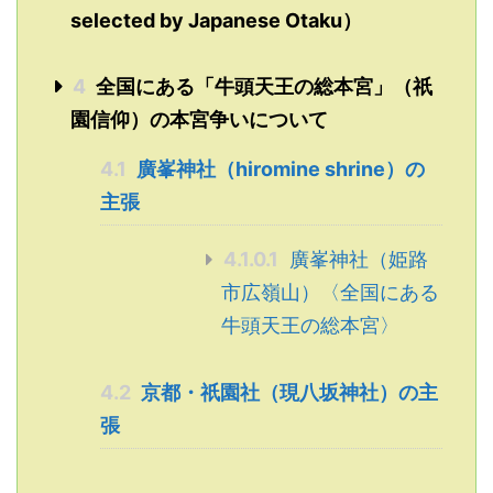
selected by Japanese Otaku）
4
全国にある「牛頭天王の総本宮」（祇
園信仰）の本宮争いについて
4.1
廣峯神社（hiromine shrine）の
主張
4.1.0.1
廣峯神社（姫路
市広嶺山）〈全国にある
牛頭天王の総本宮〉
4.2
京都・祇園社（現八坂神社）の主
張