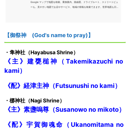
Google マップで地図を検索。乗換案内、路線図、ドライブルート、ストリートビュ
ーも。見やすい地図でお店やサービス、地域の情報を検索できます。世界地図も日本
語で、旅のプランにも便利。
【御祭神
(God's name to pray)】
・隼神社
（
H
ayabusa Shrine）
《主》建甕槌神
（
T
akemikazuchi no
kami）
《配》経津主神
（
F
utsunushi no kami）
・梛神社
（
N
agi Shrine
）
《主》素盞嗚尊
（
S
usanowo no mikoto）
《配》宇賀御魂命
（
U
kanomitama no