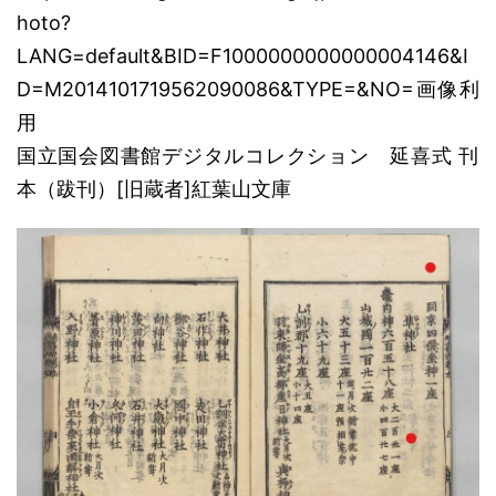
hoto?
LANG=default&BID=F1000000000000004146&I
D=M2014101719562090086&TYPE=&NO=
画像利
用
国立国会図書館デジタルコレクション 延喜式 刊
本（跋刊）[旧蔵者]紅葉山文庫