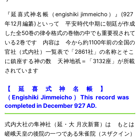
『延喜式神名帳
（engishiki jimmeicho）
』
(
927
年
12月編纂)といって
平安時代中期
に朝廷が作成
した
全50巻の
律令格式の
巻物の中でも重要視されて
いる2巻です 内容は
今から約1100年前
の
全国の
官社（
式内社
）一覧表で
「2861
社
」
の名称と
そこ
に鎮座する神の数 天神地祇＝「3132座」
が
所載
されています
【
延喜式神名帳
】
（E
ngishiki
J
immeicho
）
This record was
completed in December 927 AD.
式内大社の
隼神社（延・大
月次新嘗）
は
もとは
嵯峨天皇の後院の一つである朱雀院
（スザクイン）