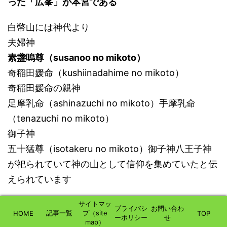
った「広峯」が本宮である
白幣山には神代より
夫婦神
素盞嗚尊（susanoo no mikoto）
奇稲田媛命（kushiinadahime no mikoto）
奇稲田媛命の親神
足摩乳命（ashinazuchi no mikoto）手摩乳命
（tenazuchi no mikoto）
御子神
五十猛尊（isotakeru no mikoto）御子神八王子神
が祀られていて神の山として信仰を集めていたと伝
えられています
202年 神巧皇后（jingu kogo）が 三韓征伐に出
サイトマッ
プライバシ
お問い合わ
記事一覧
プ（site
HOME
TOP
ーポリシー
せ
兵の際に 勝利と平定の祈願をされた という記録
map）