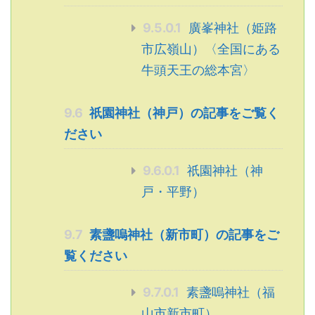
9.5.0.1
廣峯神社（姫路
市広嶺山）〈全国にある
牛頭天王の総本宮〉
9.6
祇園神社（神戸）の記事をご覧く
ださい
9.6.0.1
祇園神社（神
戸・平野）
9.7
素盞嗚神社（新市町）の記事をご
覧ください
9.7.0.1
素盞嗚神社（福
山市新市町）