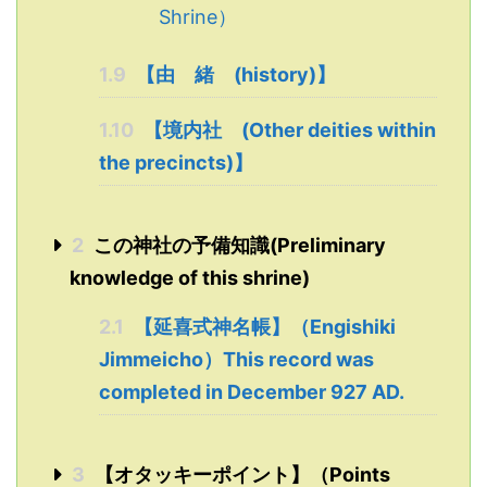
Shrine）
1.9
【由 緒 (history)】
1.10
【境内社 (Other deities within
the precincts)】
2
この神社の予備知識(Preliminary
knowledge of this shrine)
2.1
【延喜式神名帳】（Engishiki
Jimmeicho）This record was
completed in December 927 AD.
3
【オタッキーポイント】（Points