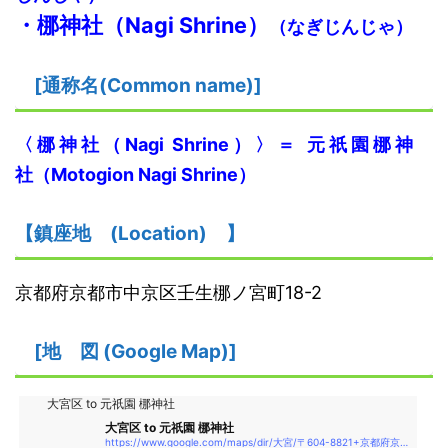
・梛神社
（
N
agi Shrine
）
（なぎじんじゃ）
[
通称名(Common name)
]
〈梛神社
（
N
agi Shrine
）
〉
＝
元祇園梛神
社
（M
otogion
N
agi Shrine
）
【鎮座地
(
L
ocation)
】
京都府京都市中京区壬生梛ノ宮町18-2
[
地
図
(Google Map)
]
大宮区 to 元祇園 梛神社
大宮区 to 元祇園 梛神社
https://www.google.com/maps/dir/大宮/〒604-8821+京都府京都市中京区壬生梛ノ宮町１８−２+元祇園+梛神社/@35.0035608,135.7439727,18.04z/data=!4m14!4m13!1m5!1m1!1s0x60010628ebc17d9d