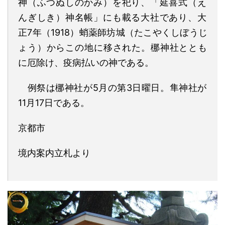
神
（ふつぬしのかみ）を祀り、「
延喜
式（え
んぎしき）神名帳」にも載る
大社で
あり
、大
正
7
年（
1918
）蛸薬師坊城
（たこやくしぼうじ
ょう）
からこの地に移された。梛神社ととも
に厄除け、疫病払いの神である。
例祭は
梛神社
が5月の第3日曜日。隼神社が
11月17日である。
京都市
境内案内立札より