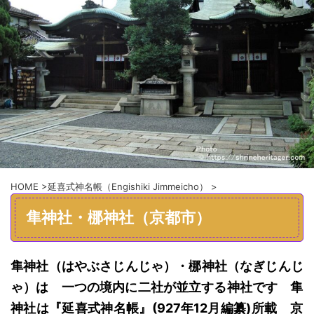
HOME
>
延喜式神名帳（Engishiki Jimmeicho）
>
隼神社・梛神社（京都市）
隼神社（はやぶさじんじゃ）・梛神社（なぎじんじ
ゃ）
は
一つの境内に二社が並立する神社で
す
隼
神社は
『延喜式神
名帳
』(927年12月編纂)所載
京