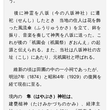
う。
後に神霊を八坂（今の八坂神社）に遷
祀
（せんし）
したとき
当地の住人は花を飾
った風流傘
（ふうりゅうかさ）
を立て、鉾を
振り、音楽を奏して神輿を八坂に送った。こ
れが
後
の
「
祇園会
（祇園祭）ぎおんえ」
の起
源と
伝えられる。
また、当社は八坂神社の古
址
（こし）
にあた
り、
元祇園社と呼ばれる。
維新の頃は田圃の中の一小祠であったが、
明治
7
年（
1874
）と昭和
4
年（
1929
）の復興を
経て現在に至
る
。
境内の
隼
（はやぶさ）
神社は
、
建甕槌神
（たけみかづちのかみ）、
経津主