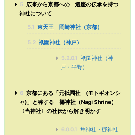
5
広峯から京都への 遷座の伝承を持つ
神社について
5.1
東天王 岡崎神社（京都）
5.2
祇園神社（神戸）
5.2.0.1
祇園神社（神
戸・平野）
6
京都にある「元祇園社 (モトギオンシ
ャ)」と称する 梛神社（Nagi Shrine）
〈当神社〉の社伝から解き明かす
6.0.0.1
隼神社・梛神社