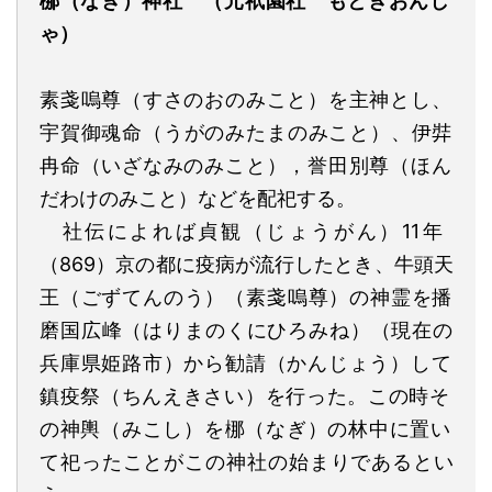
梛
（なぎ）
神社
（元祇園社
もとぎおんし
ゃ
）
素戔嗚尊
（すさのおのみこと）
を主神とし、
宇賀御魂命
（うがのみたまのみこと）
、伊弉
冉命
（いざなみのみこと）
，誉田別尊
（ほん
だわけのみこと）
などを配祀する。
社伝によれば
貞観
（じょうがん）11
年
（
869
）京
の
都に疫病が流行したとき、牛頭天
王
（ごずてんのう）
（素戔嗚尊）の神霊を播
磨国広峰
（はりまのくにひろみね）（現在の
兵庫県姫路市）
から勧請
（かんじょう）
して
鎮疫祭
（ちんえきさい）
を行った
。
この
時
そ
の神輿
（みこし）
を梛
（なぎ）
の林中に置い
て祀ったことがこの神社の始まりであるとい