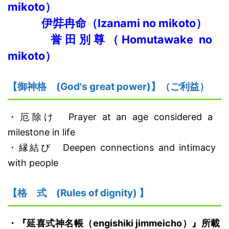
mikoto）
伊弉冉命
（
I
zanami no mikoto）
誉田別尊
（
H
omutawake no
mikoto）
【御神格
(God's great power)】
（ご利益）
・
厄除け
Prayer at an age considered a
milestone in life
・
縁結び
Deepen connections and intimacy
with people
【格
式
(Rules of dignity)
】
・
『延喜式神名帳
（engishiki jimmeicho）
』
所載