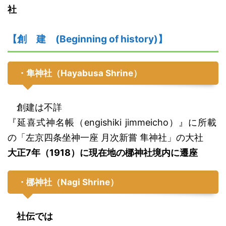
社
【創
建
(Beginning of history)】
・隼神社
（
H
ayabusa Shrine）
創建は不詳
『延喜式神名帳
（engishiki jimmeicho）
』
に所載
の
「左京四条坐神一座 月次新嘗 隼神社」
の大社
大正
7年（1918）に現在地の梛神社境内に遷座
・梛神社
（
N
agi Shrine
）
社伝では