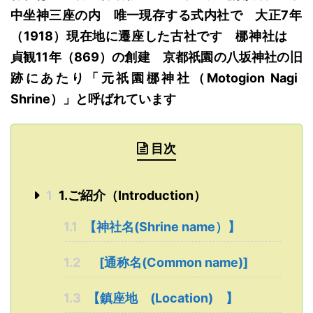
中坐神
三座の内
唯一現存する式内社で
大正7年
（1918）現在地に遷座した
古社です
梛神社
は
貞観11年（869）の創建
京都祇園
の
八坂神社の旧
跡にあたり「
元祇園梛神社
（M
otogion
N
agi
Shrine
）
」と呼ばれています
目次
1
1.ご紹介（Introduction）
1.1
【神社名(Shrine name）】
1.2
[通称名(Common name)]
1.3
【鎮座地 (Location) 】