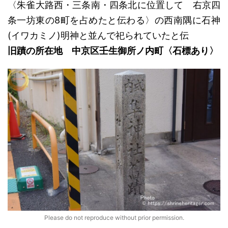
〈朱雀大路西・三条南・四条北に位置して 右京四
条一坊東の8町を占めたと伝わる〉
の西南隅に石神
(
イワカミノ
)明神と並んで祀られていたと
伝
旧蹟
の所在地
中京区壬生御所ノ内町
〈石標あり〉
Please do not reproduce without prior permission.