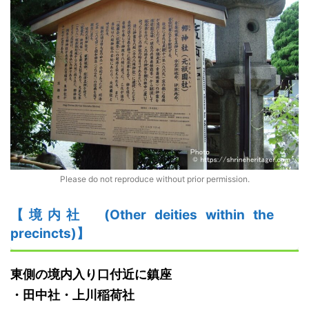
Please do not reproduce without prior permission.
【境内社
(Other deities within the
precincts)】
東側の境内入り口付近に鎮座
・
田中社
・
上川稲荷社