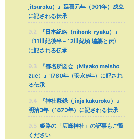
jitsuroku）』延喜元年（901年）成立
に記される伝承
9.2
『日本紀略（nihonki ryaku）』
〈11世紀後半～12世紀頃 編纂と伝〉
に記される伝承
9.3
『都名所図会（Miyako meisho
zue）』1780年（安永9年）に記され
る伝承
9.4
『神社覈録（jinja kakuroku）』
明治3年（1870年）に記される伝承
9.5
姫路の「広峰神社」の記事もご覧
ください