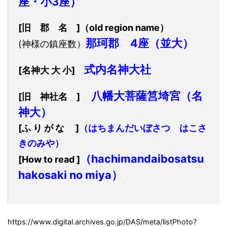
座・小3座）
[旧 郡 名 ]（old region name）
那珂郡 4座（並大）
(神様の鎮座数）
式内名神大社
[名神大 大 小]
八幡大菩薩筥埼宮（名
[旧 神社名 ]
神大）
[ふ り が な ]
（はちまんだいぼさつ はこさ
きのみや）
（hachimandaibosatsu
[How to read ]
hakosaki no miya）
https://www.digital.archives.go.jp/DAS/meta/listPhoto?