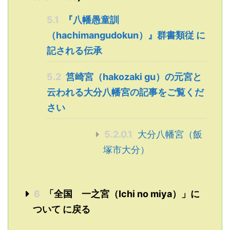
5.1
『八幡愚童訓
（hachimangudokun）』群書類従 に
記される伝承
5.2
筥崎宮（hakozaki gu）の元宮と
云われる大分八幡宮の記事をご覧くだ
さい
5.2.0.1
大分八幡宮（飯
塚市大分）
6
「全国 一之宮（Ichi no miya）」に
ついて に戻る