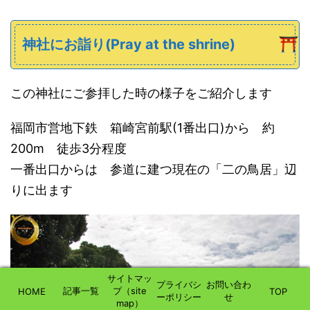
神社にお詣り(Pray at the shrine)
この神社にご参拝した時の様子をご紹介します
福岡市営地下鉄 箱崎宮前駅(1番出口)から 約
200m 徒歩3分程度
一番出口からは 参道に建つ現在の「二の鳥居」辺
りに出ます
サイトマッ
プライバシ
お問い合わ
記事一覧
プ（site
HOME
TOP
ーポリシー
せ
map）