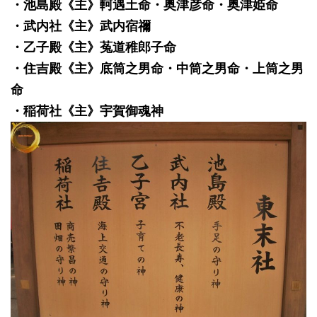
・池島殿《主》軻遇土命・奥津彦命・奥津姫命
・武内社《主》武内宿禰
・乙子殿《主》菟道稚郎子命
・住吉殿《主》底筒之男命・中筒之男命・上筒之男
命
・稲荷社《主》宇賀御魂神