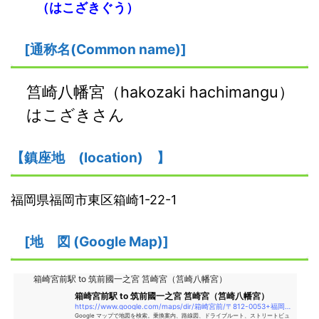
（
はこざきぐう
）
[通称名(Common name)]
筥崎八幡宮（hakozaki hachimangu）
はこざきさん
【鎮座地 (location) 】
福岡県福岡市東区箱崎1-22-1
[地 図 (Google Map)]
箱崎宮前駅 to 筑前國一之宮 筥崎宮（筥崎八幡宮）
箱崎宮前駅 to 筑前國一之宮 筥崎宮（筥崎八幡宮）
https://www.google.com/maps/dir/箱崎宮前/〒812-0053+福岡県福岡市東区箱崎１丁目２２−１+筑前國一之宮+筥崎宮（筥崎八幡宮）/@33.6145734,130.4212899,17z/data=!4m14!4m13!1m5!1m1!1s0x35418e250da5e589
Google マップで地図を検索。乗換案内、路線図、ドライブルート、ストリートビュ