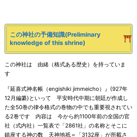
この神社の予備知識(Preliminary
knowledge of this shrine)
この神社は 由緒（格式ある歴史）を持っていま
す
『延喜式神名帳
（engishiki jimmeicho）
』(927年
12月編纂)といって 平安時代中期に朝廷が作成し
た全50巻の律令格式の巻物の中でも重要視されてい
る2巻です 内容は 今から約1100年前の全国の官
社（式内社）一覧表で「2861社」の名称とそこに
鎮座する神の数 天神地祇＝「3132座」が所載さ