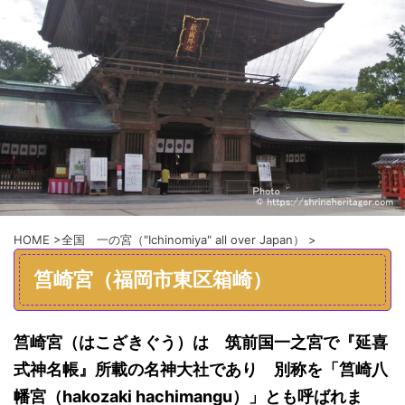
HOME
>
全国 一の宮（"Ichinomiya" all over Japan）
>
筥崎宮（福岡市東区箱崎）
筥崎宮（はこざきぐう）は 筑前国一之宮で『延喜
式神名帳』所載の名神大社であり 別称を「筥崎八
幡宮（hakozaki hachimangu）」とも呼ばれま