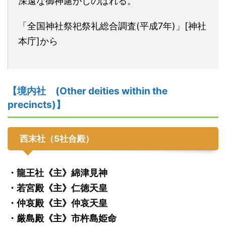
深遠な御神慮がしのばれる。
「全国神社祭祀祭礼総合調査(平成7年)」[神社
本庁]から
【境内社 (Other deities within the
precincts)】
西末社（5社合殿）
・龍王社《主》綿津見神
・若宮殿《主》仁徳天皇
・仲哀殿《主》仲哀天皇
・厳島殿《主》市杵島姫命