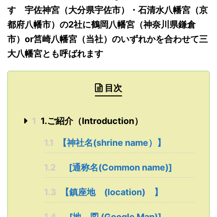
す 宇佐神宮（大分県宇佐市）・石清水八幡宮（京
都府八幡市）の2社に鶴岡八幡宮（神奈川県鎌倉
市）or筥崎八幡宮（当社）のいずれかを合わせて三
大八幡宮とも呼ばれます
目次
1
1.ご紹介（Introduction）
1.1
【神社名(shrine name）】
1.2
[通称名(Common name)]
1.3
【鎮座地 (location) 】
1.4
[地 図 (Google Map)]