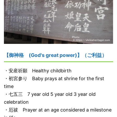
【御神格 (God's great power)】（ご利益）
・安産祈願 Healthy childbirth
・初宮参り Baby prays at shrine for the first
time
・七五三 7 year old 5 year old 3 year old
celebration
・厄祓 Prayer at an age considered a milestone