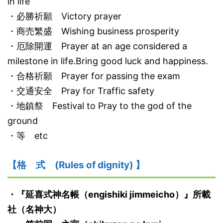
in life
・必勝祈願 Victory prayer
・商売繁盛 Wishing business prosperity
・厄除開運 Prayer at an age considered a
milestone in life.Bring good luck and happiness.
・合格祈願 Prayer for passing the exam
・交通安全 Pray for Traffic safety
・地鎮祭 Festival to Pray to the god of the
ground
・等 etc
【格 式 (Rules of dignity) 】
・『延喜式神名帳（engishiki jimmeicho）』所載
社（名神大）