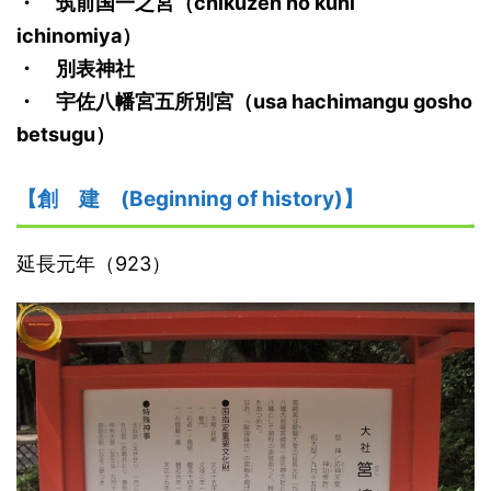
・ 筑前国一之宮（chikuzen no kuni
ichinomiya）
・ 別表神社
・ 宇佐八幡宮五所別宮（usa hachimangu gosho
betsugu）
【創 建 (Beginning of history)】
延長元年（923）