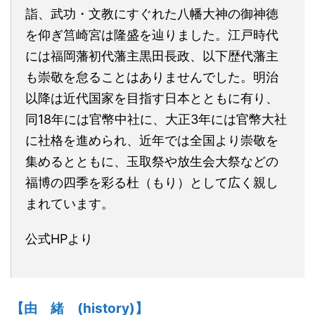
詣、武功・文教にすぐれた八幡大神の御神徳
を仰ぎ筥崎宮は隆盛を辿りました。江戸時代
には福岡藩初代藩主黒田長政、以下歴代藩主
も崇敬を怠ることはありませんでした。明治
以降は近代国家を目指す日本とともに有り、
同18年には官幣中社に、大正3年には官幣大社
に社格を進められ、近年では全国より崇敬を
集めるとともに、玉取祭や放生会大祭などの
福博の四季を彩る杜（もり）として広く親し
まれています。
公式HPより
【由 緒 (history)】