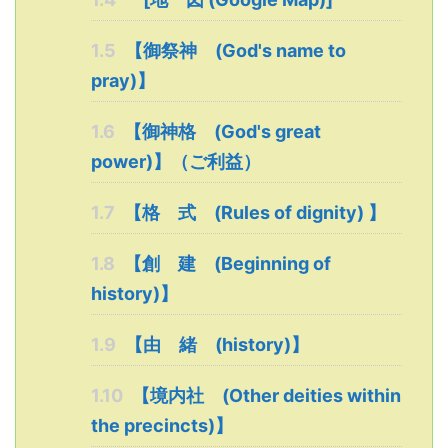
1.5
【御祭神 (God's name to
pray)】
1.6
【御神格 (God's great
power)】（ご利益）
1.7
【格 式 (Rules of dignity) 】
1.8
【創 建 (Beginning of
history)】
1.9
【由 緒 (history)】
1.10
【境内社 (Other deities within
the precincts)】