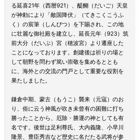
る延喜21年（西暦921）、醍醐（だいご）天皇
が神勅により「敵国降伏」（てきこくこうふ
く）の宸筆（しんぴつ）を下賜され、この地
に壮麗な御社殿を建立し、延長元年（923）筑
前大分（だいぶ）宮（穂波宮）より遷座した
ことになっております。創建後は祈りの場と
して朝野を問わず篤い崇敬を集めるととも
に、海外との交流の門戸として重要な役割を
果たしました。
鎌倉中期、蒙古（もうこ）襲来（元寇）のお
り、俗に云う神風が吹き未曾有の困難に打ち
勝ったことから、厄除・勝運の神としても有
名です。後世は足利尊氏、大内義隆、小早川
隆景、豊臣秀吉など歴史に名だたる武将が参