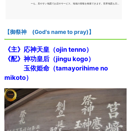
ーも。見やすい地図でお店やサービス、地域の情報を検索できます。世界地図も日本
語で、旅のプランにも便利。
【御祭神 (God's name to pray)】
《主》応神天皇（ojin tenno）
《配》神功皇后（jingu kogo）
玉依姫命（tamayorihime no
mikoto）