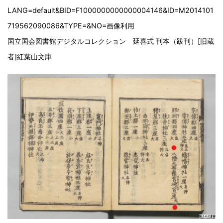
LANG=default&BID=F1000000000000004146&ID=M2014101
719562090086&TYPE=&NO=
画像利用
国立国会図書館デジタルコレクション 延喜式 刊本（跋刊）[旧蔵
者]紅葉山文庫