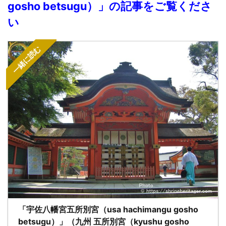
gosho betsugu）」の記事をご覧くださ
い
一緒に読む
「宇佐八幡宮五所別宮（usa hachimangu gosho
betsugu）」（九州 五所別宮（kyushu gosho