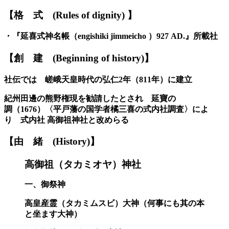
【格
式
(Rules of dignity)
】
・『
延喜式神名帳
（
engishiki jimmeicho
）
927 AD.
』
所載社
【創
建
(Beginning of history)】
社伝では
嵯峨天皇時代の弘仁2年（811年）に建立
紀州田邊の熊野権現を勧請したとされ
延寶の
調
（1676）
〈
平戸藩の国学者橘三喜の式内社調査
〉
によ
り
式内社
高御祖神社と改めらる
【由
緒
(
H
istory)】
高御祖
（タカミオヤ）
神社
一、御祭神
高皇産霊
（タカミムスビ）
大神（何事にも其の本
と坐ます大神）