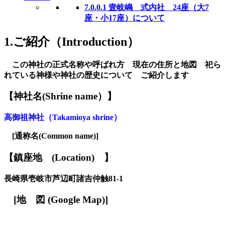
7.0.0.1
壹岐嶋 式内社 24座（大7
座・小17座）について
1.ご紹介（Introduction）
この神社の正式名称や呼ばれ方 現在の住所と地図 祀ら
れている神様や神社の歴史について ご紹介します
【神社名
(S
hrine name
）
】
高御祖神社（Takamioya shrine）
[
通称名(Common name)
]
【鎮座地
(
L
ocation)
】
長崎県
壱岐市芦辺町諸吉仲触81-1
[
地
図
(Google Map)
]