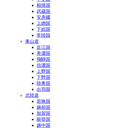
相摸国
武蔵国
安房國
上緫国
下総国
常陸国
東山道
近江国
美濃国
飛騨国
信濃国
上野国
下野国
陸奥国
出羽国
北陸道
若狭国
越前国
加賀国
能登国
越中国