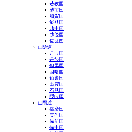
若狭国
越前国
加賀国
能登国
越中国
越後国
佐渡国
山陰道
丹波国
丹後国
但馬国
因幡国
伯耆国
出雲国
石見国
隠岐國
山陽道
播磨国
美作国
備前国
備中国