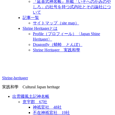
『延喜式神名帳』所載「いそへのかみのや
しろ」の社号を持つ式内社とその論社につ
いて
記事一覧
サイトマップ（site map）
Shrine Heritagerとは
Profile（プロフィール）〈Japan Shine
Heritager​〉
Dragonfly（蜻蛉 とんぼ）
Shrine Heritager 実践和學
Shrine-heritager
実践和學 Cultural Japan heritage
出雲國風土記神名帳
意宇郡 67社
神祇官社 48社
不在神祇官社 19社