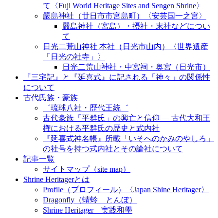
て〈Fuji World Heritage Sites and Sengen Shrine〉
嚴島神社（廿日市市宮島町）〈安芸国一之宮〉
嚴島神社（宮島）・摂社・末社などについ
て
日光二荒山神社 本社（日光市山内）〈世界遺産
「日光の社寺」〉
日光二荒山神社・中宮祠・奥宮（日光市）
『三宅記』と『延喜式』に記される「神々」の関係性
について
古代氏族・豪族
゛琉球八社・歴代王統゛
古代豪族「平群氏」の興亡と信仰 ― 古代大和王
権における平群氏の歴史と式内社
『延喜式神名帳』所載「いそへのかみのやしろ」
の社号を持つ式内社とその論社について
記事一覧
サイトマップ（site map）
Shrine Heritagerとは
Profile（プロフィール）〈Japan Shine Heritager​〉
Dragonfly（蜻蛉 とんぼ）
Shrine Heritager 実践和學