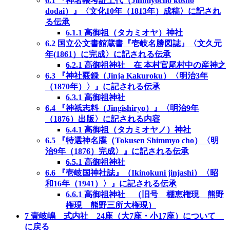
6.1
『神名帳考証土代（Jimmyocho kosho
dodai）』〈文化10年（1813年）成稿〉に記され
る伝承
6.1.1
高御祖（タカミオヤ）神社
6.2
国立公文書館蔵書『壱岐名勝図誌』〈文久元
年(1861）に完成〉に記される伝承
6.2.1
高御祖神社 在 本村官尾村中の産神之
6.3
『神社覈録（Jinja Kakuroku）〈明治3年
（1870年）〉』に記される伝承
6.3.1
高御祖神社
6.4
『神祇志料（Jingishiryo）』〈明治9年
（1876）出版〉に記される内容
6.4.1
高御祖（タカミオヤノ）神社
6.5
『特選神名牒（Tokusen Shimmyo cho）〈明
治9年（1876）完成〉』に記される伝承
6.5.1
高御祖神社
6.6
『壱岐国神社誌』（Ikinokuni jinjashi）〈昭
和16年（1941）〉』に記される伝承
6.6.1
高御祖神社 （旧号 棚恵権現 熊野
権現 熊野三所大権現）
7
壹岐嶋 式内社 24座（大7座・小17座）について
に戻る