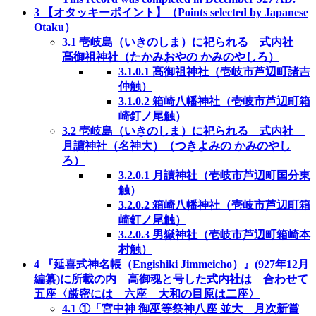
3
【オタッキーポイント】（Points selected by Japanese
Otaku）
3.1
壱岐島（いきのしま）に祀られる 式内社
髙御祖神社（たかみおやの かみのやしろ）
3.1.0.1
高御祖神社（壱岐市芦辺町諸吉
仲触）
3.1.0.2
箱崎八幡神社（壱岐市芦辺町箱
崎釘ノ尾触）
3.2
壱岐島（いきのしま）に祀られる 式内社
月讀神社（名神大）（つきよみの かみのやし
ろ）
3.2.0.1
月讀神社（壱岐市芦辺町国分東
触）
3.2.0.2
箱崎八幡神社（壱岐市芦辺町箱
崎釘ノ尾触）
3.2.0.3
男嶽神社（壱岐市芦辺町箱崎本
村触）
4
『延喜式神名帳（Engishiki Jimmeicho）』(927年12月
編纂)に所載の内 高御魂と号した式内社は 合わせて
五座〈厳密には 六座 大和の目原は二座〉
4.1
①「宮中神 御巫等祭神八座 並大 月次新嘗