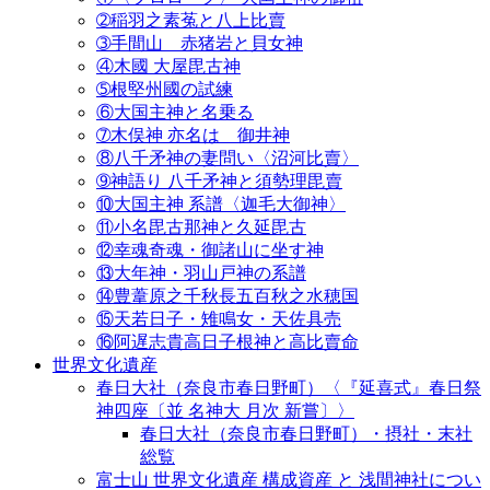
➁稲羽之素菟と八上比賣
➂手間山 赤猪岩と貝女神
④木國 大屋毘古神
➄根堅州國の試練
⑥大国主神と名乗る
➆木俣神 亦名は 御井神
⑧八千矛神の妻問い〈沼河比賣〉
➈神語り 八千矛神と須勢理毘賣
⑩大国主神 系譜〈迦毛大御神〉
⑪小名毘古那神と久延毘古
⑫幸魂奇魂・御諸山に坐す神
⑬大年神・羽山戸神の系譜
⑭豊葦原之千秋長五百秋之水穂国
⑮天若日子・雉鳴女・天佐具売
⑯阿遅志貴高日子根神と高比賣命
世界文化遺産
春日大社（奈良市春日野町）〈『延喜式』春日祭
神四座〔並 名神大 月次 新嘗〕〉
春日大社（奈良市春日野町）・摂社・末社
総覧
富士山 世界文化遺産 構成資産 と 浅間神社につい