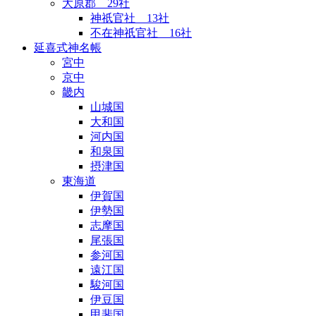
大原郡 29社
神祇官社 13社
不在神祇官社 16社
延喜式神名帳
宮中
京中
畿内
山城国
大和国
河内国
和泉国
摂津国
東海道
伊賀国
伊勢国
志摩国
尾張国
参河国
遠江国
駿河国
伊豆国
甲斐国