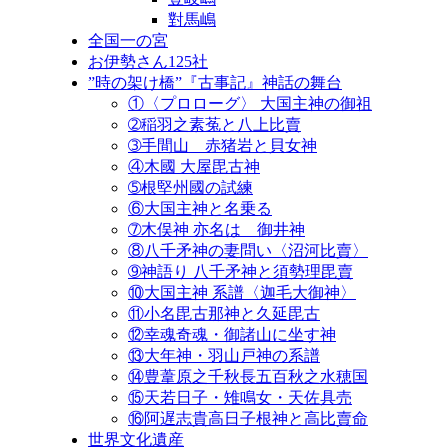
對馬嶋
全国一の宮
お伊勢さん125社
”時の架け橋”『古事記』神話の舞台
①〈プロローグ〉 大国主神の御祖
➁稲羽之素菟と八上比賣
➂手間山 赤猪岩と貝女神
④木國 大屋毘古神
➄根堅州國の試練
⑥大国主神と名乗る
➆木俣神 亦名は 御井神
⑧八千矛神の妻問い〈沼河比賣〉
➈神語り 八千矛神と須勢理毘賣
⑩大国主神 系譜〈迦毛大御神〉
⑪小名毘古那神と久延毘古
⑫幸魂奇魂・御諸山に坐す神
⑬大年神・羽山戸神の系譜
⑭豊葦原之千秋長五百秋之水穂国
⑮天若日子・雉鳴女・天佐具売
⑯阿遅志貴高日子根神と高比賣命
世界文化遺産