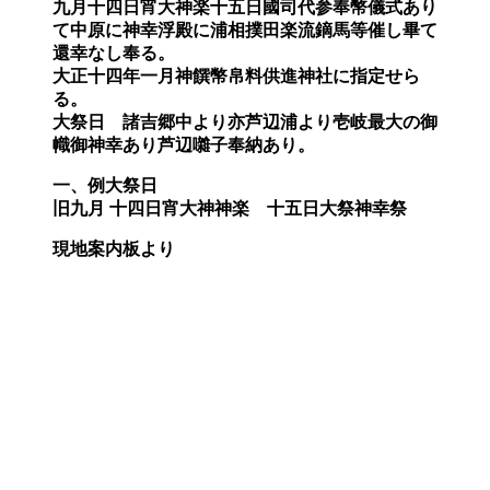
九月十四日宵大神楽十五日國司代参奉幣儀式あり
て中原に神幸浮殿に浦相撲田楽流鏑馬等催し畢て
還幸なし奉る。
大正十四年一月神饌幣帛料供進神社に指定せら
る。
大祭日 諸吉郷中より亦芦辺浦より壱岐最大の御
幟御神幸あり芦辺囃子奉納あり。
一、例大祭日
旧九月
十四日宵大神神楽 十五日大祭神幸祭
現地案内板より