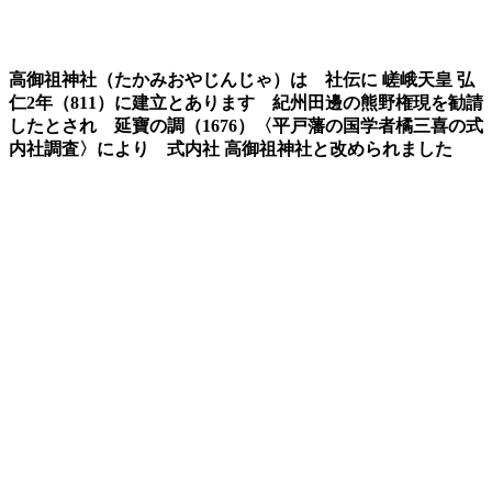
高御祖神社（
たかみおやじんじゃ
）は
社伝に
嵯峨天皇
弘
仁2年（811）に建立
とあります
紀州田邊の熊野権現を勧請
したとされ
延寶の調
（1676）
〈
平戸藩の国学者橘三喜の式
内社調査
〉
により
式内社
高御祖神社と改めら
れました