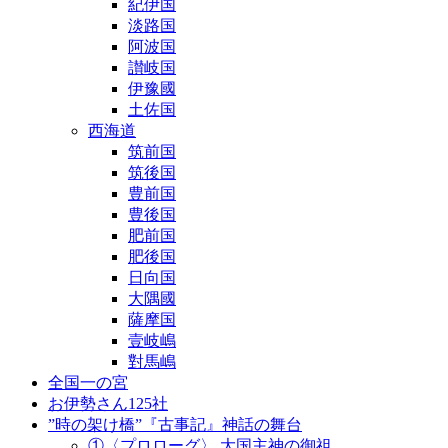
紀伊国
淡路国
阿波国
讃岐国
伊豫國
土佐国
西海道
筑前国
筑後国
豊前国
豊後国
肥前国
肥後国
日向国
大隅國
薩摩国
壹岐嶋
對馬嶋
全国一の宮
お伊勢さん125社
”時の架け橋”『古事記』神話の舞台
①〈プロローグ〉 大国主神の御祖