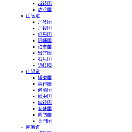
越後国
佐渡国
山陰道
丹波国
丹後国
但馬国
因幡国
伯耆国
出雲国
石見国
隠岐國
山陽道
播磨国
美作国
備前国
備中国
備後国
安藝国
周防国
長門国
南海道