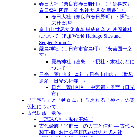
春日大社（奈良市春日野町）〈『延喜式』
春日祭神四座〔並 名神大 月次 新嘗〕〉
春日大社（奈良市春日野町）・摂社・
末社 総覧
富士山 世界文化遺産 構成資産 と 浅間神社
について〈Fuji World Heritage Sites and
Sengen Shrine〉
嚴島神社（廿日市市宮島町）〈安芸国一之
宮〉
嚴島神社（宮島）・摂社・末社などに
ついて
日光二荒山神社 本社（日光市山内）〈世界
遺産「日光の社寺」〉
日光二荒山神社・中宮祠・奥宮（日光
市）
『三宅記』と『延喜式』に記される「神々」の関
係性について
古代氏族・豪族
゛琉球八社・歴代王統゛
古代豪族「平群氏」の興亡と信仰 ― 古代大
和王権における平群氏の歴史と式内社