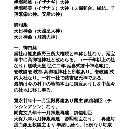
伊邪那岐
（イザナギ）
大神
伊邪那美
（イザナミ）
大神（夫婦和合。縁結。子
孫繁栄の神。安産の神）
御相殿
天日神命（天照皇大神）
天月神命（月讀大神）
一、御由緒
當社は棚恵熊野三所大権現と奉称し社なり。延宝
年中に高御祖神社と改めらる。（一千年以上の社
なり）嵯峨天皇 弘仁二年 延喜式巻十神名帳に、
壱岐國壱 岐郡 高御祖神社と所載あり。壱岐國 式
内大社なり。一村一社で諸吉総氏神である。
最初は今の村甲の地熊本山に鎮座ありしを中葉今
の社地に移し奉る。
寛永廿年十一月宝殿再建あり國主 鎮信朝臣
（チ
ンシンアソン）
なり。
同寛文八年十一月拝殿再建 鎮信朝臣
天保八年八月拝殿再建 源熙朝臣なり。 再建毎
度白銀五枚國主より 奉納し給う。旧例なり毎歳