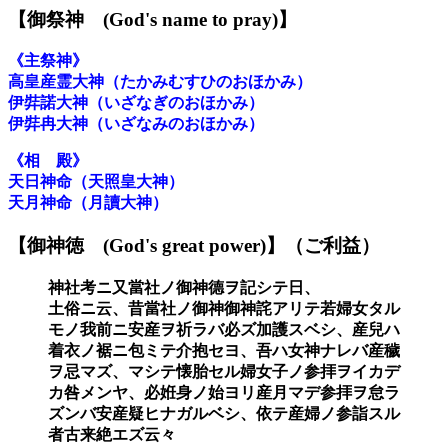
【御祭神
(God's name to pray)】
《主
祭神
》
高皇産霊
大神
（たかみむすひのおほかみ）
伊弉諾
大神
（いざなぎのおほかみ）
伊弉冉
大神
（いざなみのおほかみ）
《
相 殿
》
天日神命（天照皇大神）
天月神命（月讀大神）
【御神
徳
(God's great power)】
（ご利益）
神社考ニ又當社ノ御神德ヲ記シテ日、
土俗ニ云、昔當社ノ御神御神詫アリテ若婦女タル
モノ我前ニ安産ヲ祈ラバ必ズ加護スベシ、産兒ハ
着衣ノ裾ニ包ミテ介抱セヨ、吾ハ女神ナレバ産穢
ヲ忌マズ、マシテ懐胎セル婦女子ノ参拝ヲイカデ
カ咎メンヤ、必姙身ノ始ヨリ産月マデ参拝ヲ怠ラ
ズンバ安産疑ヒナガルベシ、依テ産婦ノ参詣スル
者古来絶エズ云々