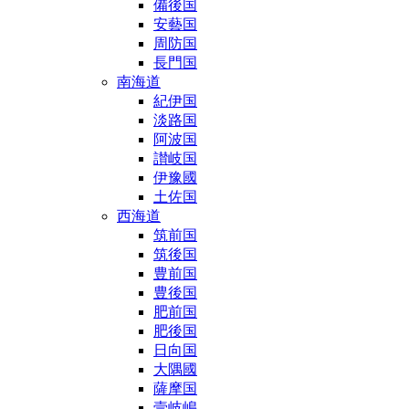
備後国
安藝国
周防国
長門国
南海道
紀伊国
淡路国
阿波国
讃岐国
伊豫國
土佐国
西海道
筑前国
筑後国
豊前国
豊後国
肥前国
肥後国
日向国
大隅國
薩摩国
壹岐嶋