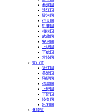
参河国
遠江国
駿河国
伊豆国
甲斐国
相摸国
武蔵国
安房國
上緫国
下総国
常陸国
東山道
近江国
美濃国
飛騨国
信濃国
上野国
下野国
陸奥国
出羽国
北陸道