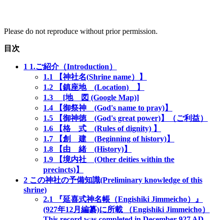
Please do not reproduce without prior permission.
目次
1
1.ご紹介（Introduction）
1.1
【神社名(Shrine name）】
1.2
【鎮座地 (Location) 】
1.3
[地 図 (Google Map)]
1.4
【御祭神 (God's name to pray)】
1.5
【御神徳 (God's great power)】（ご利益）
1.6
【格 式 (Rules of dignity) 】
1.7
【創 建 (Beginning of history)】
1.8
【由 緒 (History)】
1.9
【境内社 (Other deities within the
precincts)】
2
この神社の予備知識(Preliminary knowledge of this
shrine)
2.1
『延喜式神名帳（Engishiki Jimmeicho）』
(927年12月編纂)に所載 （Engishiki Jimmeicho）
This record was completed in December 927 AD.