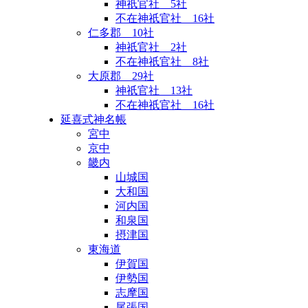
神祇官社 5社
不在神祇官社 16社
仁多郡 10社
神祇官社 2社
不在神祇官社 8社
大原郡 29社
神祇官社 13社
不在神祇官社 16社
延喜式神名帳
宮中
京中
畿内
山城国
大和国
河内国
和泉国
摂津国
東海道
伊賀国
伊勢国
志摩国
尾張国