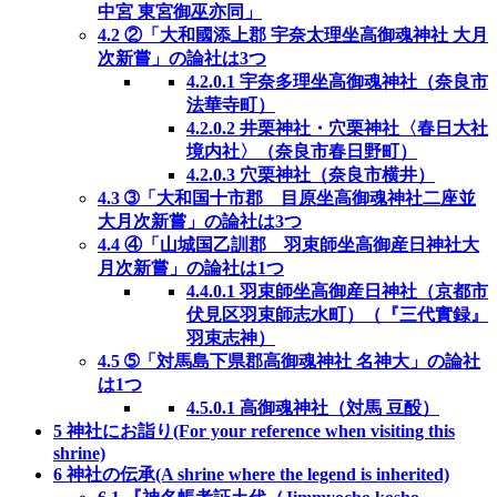
中宮 東宮御巫亦同」
4.2
②「大和國添上郡 宇奈太理坐高御魂神社 大月
次新嘗」の論社は3つ
4.2.0.1
宇奈多理坐高御魂神社（奈良市
法華寺町）
4.2.0.2
井栗神社・穴栗神社〈春日大社
境内社〉（奈良市春日野町）
4.2.0.3
穴栗神社（奈良市横井）
4.3
➂「大和国十市郡 目原坐高御魂神社二座並
大月次新嘗」の論社は3つ
4.4
④「山城国乙訓郡 羽束師坐高御産日神社大
月次新嘗」の論社は1つ
4.4.0.1
羽束師坐高御産日神社（京都市
伏見区羽束師志水町）（『三代實録』
羽束志神）
4.5
➄「対馬島下県郡高御魂神社 名神大」の論社
は1つ
4.5.0.1
高御魂神社（対馬 豆酘）
5
神社にお詣り(For your reference when visiting this
shrine)
6
神社の伝承(A shrine where the legend is inherited)