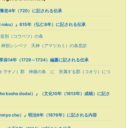
）』養老4年（720）に記される伝承
oji roku）』815年（弘仁6年）に記される伝承
皇別（コウベツ）の条
神別シンベツ 天神（アマツカミ）の条意訳
）』享保14年（1729～1734）編纂に記される伝承
トヲチノ）郡 神廟の条 に 所属する郡（コオリ）につ
o kosho dodai）』（文化10年（1813年）成稿）に記さ
immyo cho）』明治9年（1876年）に記される内容