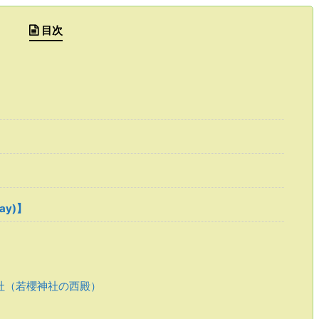
目次
ray)】
社（若櫻神社の西殿）