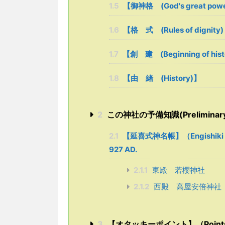
1.5
【御神格 (God's great p
1.6
【格 式 (Rules of dignity)
1.7
【創 建 (Beginning of hist
1.8
【由 緒 (History)】
2
この神社の予備知識(Preliminary kn
2.1
【延喜式神名帳】（Engishiki Jim
927 AD.
2.1.1
東殿 若櫻神社
2.1.2
西殿 高屋安倍神社
3
【オタッキーポイント】（Points sel