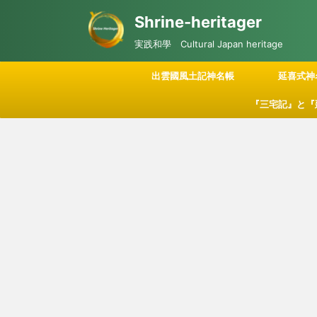
Shrine-heritager
実践和學 Cultural Japan heritage
出雲國風土記神名帳
延喜式神
『三宅記』と『
記される「神々
につい