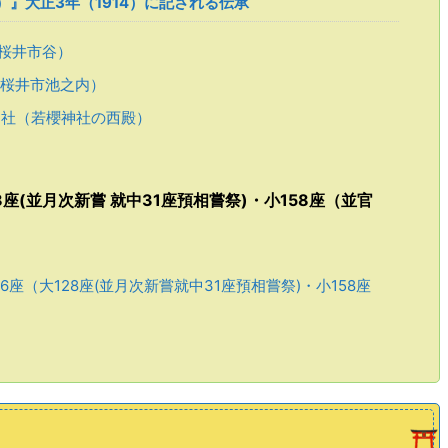
yo）』大正3年（1914）に記される伝承
桜井市谷）
桜井市池之内）
社（若櫻神社の西殿）
座(並月次新嘗 就中31座預相嘗祭)・小158座（並官
6座（大128座(並月次新嘗就中31座預相嘗祭)・小158座