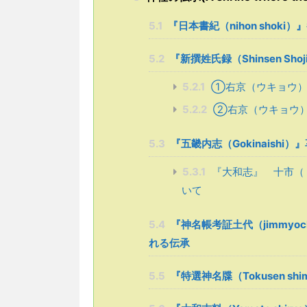
5.1
『日本書紀（nihon shoki
5.2
『新撰姓氏録（Shinsen Sh
5.2.1
①右京（ウキョウ）
5.2.2
➁右京（ウキョウ）
5.3
『五畿内志（Gokinaishi
5.3.1
『大和志』 十市（
いて
5.4
『神名帳考証土代（jimmyoch
れる伝承
5.5
『特選神名牒（Tokusen sh