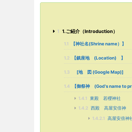
1
1.ご紹介（Introduction）
1.1
【神社名(Shrine name）】
1.2
【鎮座地 (Location) 】
1.3
[地 図 (Google Map)]
1.4
【御祭神 (God's name to p
1.4.1
東殿 若櫻神社
1.4.2
西殿 高屋安倍神
1.4.2.1
高屋安倍神