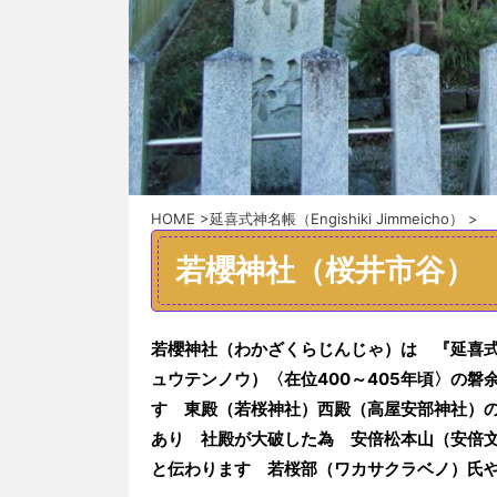
HOME
>
延喜式神名帳（Engishiki Jimmeicho）
>
若櫻神社（桜井市谷）
若櫻神社（わかざくらじんじゃ）
は
『延喜式
ュウテンノウ）〈在位400～405年頃〉の磐
す
東殿（若桜神社）西殿（高屋安部神社）
あり
社殿が大破し
た為
安倍松本山（安倍
と
伝わります 若桜部（ワカサクラベノ）氏