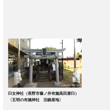
臼女神社（長野市篠ノ井布施高田唐臼）
〈五明の布施神社 旧鎮座地〉