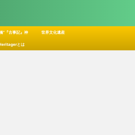
橋”『古事記』神
世界文化遺産
 Heritagerとは
話の舞台