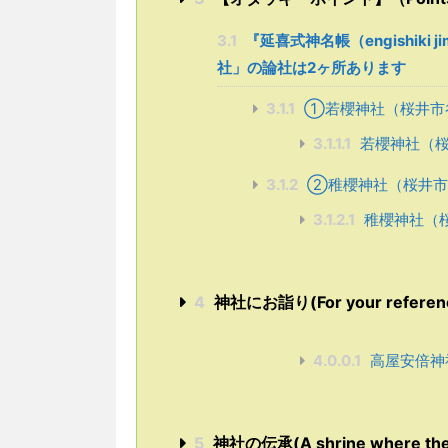
3.1
『延喜式神名帳（engishiki 
社」の論社は2ヶ所あります
3.1.1
①若櫻神社（桜井市
3.1.1.1
若櫻神社（
3.1.2
➁稚櫻神社（桜井市
3.1.2.1
稚櫻神社（
4
神社にお詣り(For your reference w
4.0.0.1
高屋安倍神
5
神社の伝承(A shrine where the l