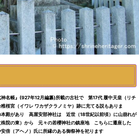
神名帳』(927年12月編纂)所載の古社で
第17代 履中天皇（リチ
余稚桜宮（イワレ ワカザクラノミヤ）跡に充てる説もありま
の
本殿
が
あり
高屋安部神社は
近世（18世紀以前
頃
）に山崩れ
が
文殊院の東）
から
元々の若櫻神社の鎮座地
こ
ちら
に遷座した
や安倍（アヘノ）氏
に所縁のある御祭神を祀ります