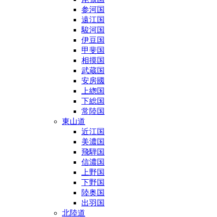
参河国
遠江国
駿河国
伊豆国
甲斐国
相摸国
武蔵国
安房國
上緫国
下総国
常陸国
東山道
近江国
美濃国
飛騨国
信濃国
上野国
下野国
陸奥国
出羽国
北陸道