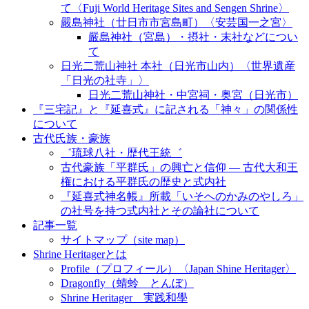
て〈Fuji World Heritage Sites and Sengen Shrine〉
嚴島神社（廿日市市宮島町）〈安芸国一之宮〉
嚴島神社（宮島）・摂社・末社などについ
て
日光二荒山神社 本社（日光市山内）〈世界遺産
「日光の社寺」〉
日光二荒山神社・中宮祠・奥宮（日光市）
『三宅記』と『延喜式』に記される「神々」の関係性
について
古代氏族・豪族
゛琉球八社・歴代王統゛
古代豪族「平群氏」の興亡と信仰 ― 古代大和王
権における平群氏の歴史と式内社
『延喜式神名帳』所載「いそへのかみのやしろ」
の社号を持つ式内社とその論社について
記事一覧
サイトマップ（site map）
Shrine Heritagerとは
Profile（プロフィール）〈Japan Shine Heritager​〉
Dragonfly（蜻蛉 とんぼ）
Shrine Heritager 実践和學