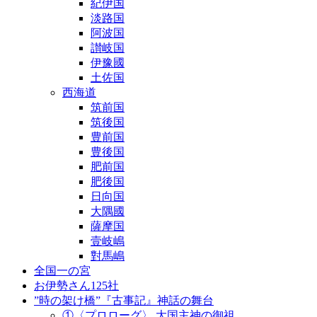
紀伊国
淡路国
阿波国
讃岐国
伊豫國
土佐国
西海道
筑前国
筑後国
豊前国
豊後国
肥前国
肥後国
日向国
大隅國
薩摩国
壹岐嶋
對馬嶋
全国一の宮
お伊勢さん125社
”時の架け橋”『古事記』神話の舞台
①〈プロローグ〉 大国主神の御祖