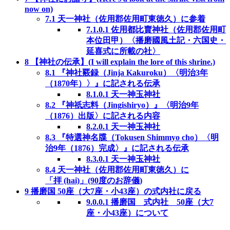
now on)
7.1
天一神社（佐用郡佐用町東徳久）に参着
7.1.0.1
佐用都比賣神社（佐用郡佐用町
本位田甲）〈播磨國風土記・六国史・
延喜式に所載の社〉
8
【神社の伝承】(I will explain the lore of this shrine.)
8.1
『神社覈録（Jinja Kakuroku）〈明治3年
（1870年）〉』に記される伝承
8.1.0.1
天一神玉神社
8.2
『神祇志料（Jingishiryo）』〈明治9年
（1876）出版〉に記される内容
8.2.0.1
天一神玉神社
8.3
『特選神名牒（Tokusen Shimmyo cho）〈明
治9年（1876）完成〉』に記される伝承
8.3.0.1
天一神玉神社
8.4
天一神社（佐用郡佐用町東徳久）に
「拝 (hai)」(90度のお辞儀)
9
播磨国 50座（大7座・小43座）の式内社に戻る
9.0.0.1
播磨国 式内社 50座（大7
座・小43座）について