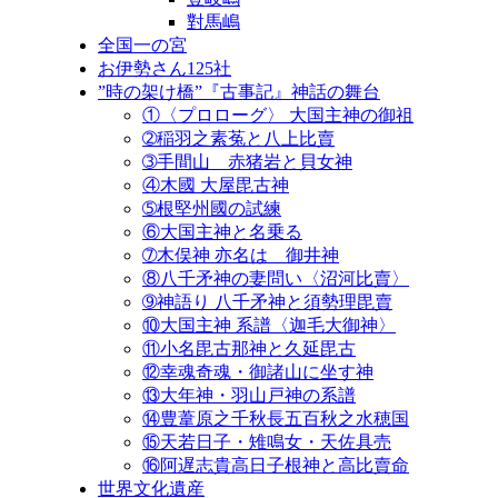
對馬嶋
全国一の宮
お伊勢さん125社
”時の架け橋”『古事記』神話の舞台
①〈プロローグ〉 大国主神の御祖
➁稲羽之素菟と八上比賣
➂手間山 赤猪岩と貝女神
④木國 大屋毘古神
➄根堅州國の試練
⑥大国主神と名乗る
➆木俣神 亦名は 御井神
⑧八千矛神の妻問い〈沼河比賣〉
➈神語り 八千矛神と須勢理毘賣
⑩大国主神 系譜〈迦毛大御神〉
⑪小名毘古那神と久延毘古
⑫幸魂奇魂・御諸山に坐す神
⑬大年神・羽山戸神の系譜
⑭豊葦原之千秋長五百秋之水穂国
⑮天若日子・雉鳴女・天佐具売
⑯阿遅志貴高日子根神と高比賣命
世界文化遺産