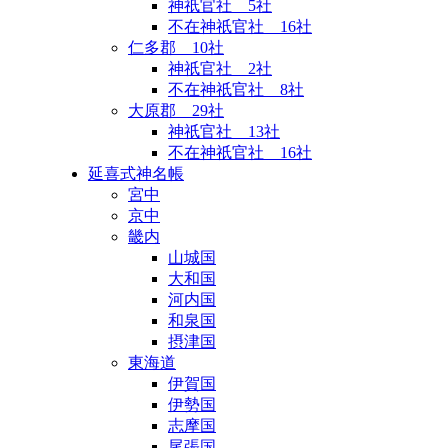
神祇官社 5社
不在神祇官社 16社
仁多郡 10社
神祇官社 2社
不在神祇官社 8社
大原郡 29社
神祇官社 13社
不在神祇官社 16社
延喜式神名帳
宮中
京中
畿内
山城国
大和国
河内国
和泉国
摂津国
東海道
伊賀国
伊勢国
志摩国
尾張国