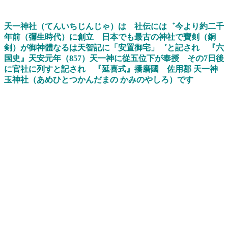
天一神社
（
てんいちじんじゃ
）
は
社伝には゛
今より約二千
年前（彌生時代）に創立
日本でも最古の神社で寶剣（銅
剣）が御神體なるは天智記に「安置御宅」
゛と
記され
『六
国史』
天安元年（
857
）天一神
に
從五位下
が奉授 その
7日後
に官社に列すと
記され 『
延喜式
』
播磨國
佐用郡
天一神
玉
神社
（
あめひとつかんだまの
かみのやしろ
）
です