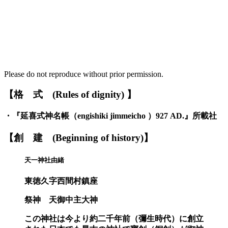
Please do not reproduce without prior permission.
【格
式
(Rules of dignity)
】
・『
延喜式神名帳
（
engishiki jimmeicho
）
927 AD.
』
所載社
【創
建
(Beginning of history)】
天一神社由緒
東徳久字西間村鎮座
祭神
天御中主大神
この神社は今より約二千年前（彌生時代）に創立