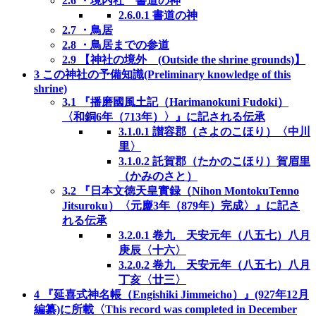
2.6
・境内社 書道の神
2.6.0.1
書道の神
2.7
・鳥居
2.8
・鳥居までの参道
2.9
【神社の境外 (Outside the shrine grounds)】
3
この神社の予備知識(Preliminary knowledge of this
shrine)
3.1
『播磨國風土記（Harimanokuni Fudoki）
〈和銅6年（713年）〉』に記される伝承
3.1.0.1
讃容郡（さよのこほり）〈中川
里〉
3.1.0.2
託賀郡（たかのこほり）賀眉里
（かみのさと）
3.2
『日本文徳天皇實録（Nihon MontokuTenno
Jitsuroku）〈元慶3年（879年）完成〉』に記さ
れる伝承
3.2.0.1
卷九 天安元年（八五七）八月
庚辰〈十六〉
3.2.0.2
卷九 天安元年（八五七）八月
丁亥〈廿三〉
4
『延喜式神名帳（Engishiki Jimmeicho）』(927年12月
編纂)に所載〈This record was completed in December