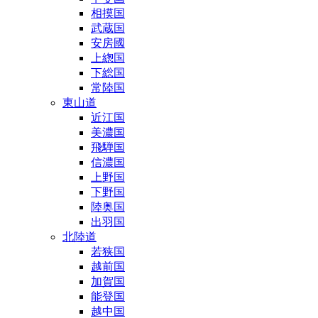
相摸国
武蔵国
安房國
上緫国
下総国
常陸国
東山道
近江国
美濃国
飛騨国
信濃国
上野国
下野国
陸奥国
出羽国
北陸道
若狭国
越前国
加賀国
能登国
越中国