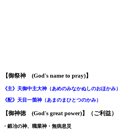
【御祭神
(God's name to pray)】
《主》天御中主大神
（あめのみなかぬしのおほかみ）
《配》天目一箇神（あ
ま
のまひとつのかみ）
【御神
徳
(God's great power)】
（ご利益）
・
鍛冶の神、職業神
・無病息災