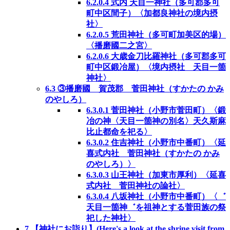
6.2.0.4
式内 天目一神社（多可郡多可
町中区間子）〈加都良神社の境内摂
社〉
6.2.0.5
荒田神社（多可町加美区的場）
〈播磨國二之宮〉
6.2.0.6
大歳金刀比羅神社（多可郡多可
町中区鍛冶屋）〈境内摂社 天目一箇
神社〉
6.3
③播磨國 賀茂郡 菅田神社（すかたの かみ
のやしろ）
6.3.0.1
菅田神社（小野市菅田町）〈鍛
冶の神〈天目一箇神の別名〉天久斯麻
比止都命を祀る〉
6.3.0.2
住吉神社（小野市中番町）〈延
喜式内社 菅田神社（すかたの かみ
のやしろ）〉
6.3.0.3
山王神社（加東市厚利）〈延喜
式内社 菅田神社の論社〉
6.3.0.4
八坂神社（小野市中番町）〈゛
天目一箇神゛を祖神とする菅田族の祭
祀した神社〉
7
【神社にお詣り】(Here's a look at the shrine visit from