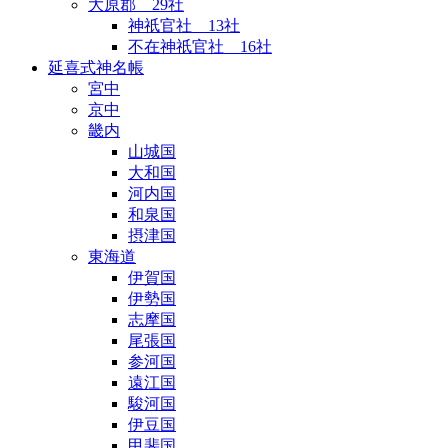
大原郡 29社
神祇官社 13社
不在神祇官社 16社
延喜式神名帳
宮中
京中
畿内
山城国
大和国
河内国
和泉国
摂津国
東海道
伊賀国
伊勢国
志摩国
尾張国
参河国
遠江国
駿河国
伊豆国
甲斐国