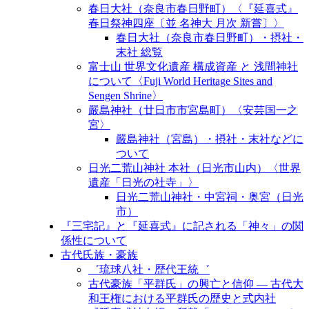
春日大社（奈良市春日野町）〈『延喜式』
春日祭神四座〔並 名神大 月次 新嘗〕〉
春日大社（奈良市春日野町）・摂社・
末社 総覧
富士山 世界文化遺産 構成資産 と 浅間神社
について〈Fuji World Heritage Sites and
Sengen Shrine〉
嚴島神社（廿日市市宮島町）〈安芸国一之
宮〉
嚴島神社（宮島）・摂社・末社などに
ついて
日光二荒山神社 本社（日光市山内）〈世界
遺産「日光の社寺」〉
日光二荒山神社・中宮祠・奥宮（日光
市）
『三宅記』と『延喜式』に記される「神々」の関
係性について
古代氏族・豪族
゛琉球八社・歴代王統゛
古代豪族「平群氏」の興亡と信仰 ― 古代大
和王権における平群氏の歴史と式内社