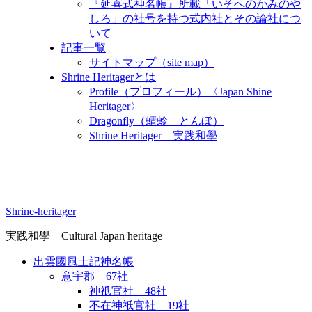
『延喜式神名帳』所載「いそへのかみのや
しろ」の社号を持つ式内社とその論社につ
いて
記事一覧
サイトマップ（site map）
Shrine Heritagerとは
Profile（プロフィール）〈Japan Shine
Heritager​〉
Dragonfly（蜻蛉 とんぼ）
Shrine Heritager 実践和學
Shrine-heritager
実践和學 Cultural Japan heritage
出雲國風土記神名帳
意宇郡 67社
神祇官社 48社
不在神祇官社 19社