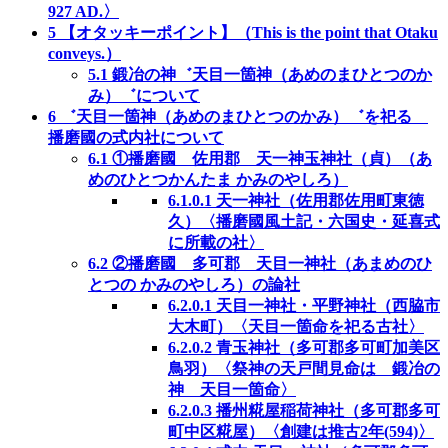
927 AD.〉
5
【オタッキーポイント】（This is the point that Otaku
conveys.）
5.1
鍛冶の神゛天目一箇神（あめのまひとつのか
み）゛について
6
゛天目一箇神（あめのまひとつのかみ）゛を祀る
播磨國の式内社について
6.1
①播磨國 佐用郡 天一神玉神社（貞）（あ
めのひとつかんたま かみのやしろ）
6.1.0.1
天一神社（佐用郡佐用町東徳
久）〈播磨國風土記・六国史・延喜式
に所載の社〉
6.2
②播磨國 多可郡 天目一神社（あまめのひ
とつの かみのやしろ）の論社
6.2.0.1
天目一神社・平野神社（西脇市
大木町）〈天目一箇命を祀る古社〉
6.2.0.2
青玉神社（多可郡多可町加美区
鳥羽）〈祭神の天戸間見命は 鍛冶の
神 天目一箇命〉
6.2.0.3
播州糀屋稲荷神社（多可郡多可
町中区糀屋）〈創建は推古2年(594)〉