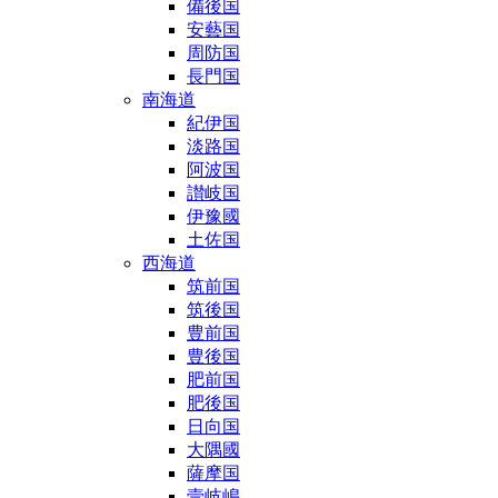
備後国
安藝国
周防国
長門国
南海道
紀伊国
淡路国
阿波国
讃岐国
伊豫國
土佐国
西海道
筑前国
筑後国
豊前国
豊後国
肥前国
肥後国
日向国
大隅國
薩摩国
壹岐嶋