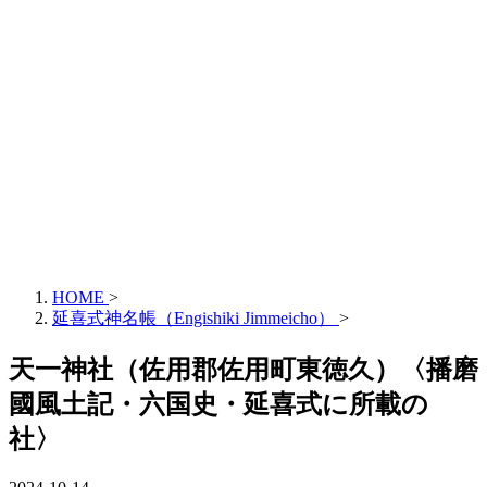
HOME
>
延喜式神名帳（Engishiki Jimmeicho）
>
天一神社（佐用郡佐用町東徳久）〈播磨
國風土記・六国史・延喜式に所載の
社〉