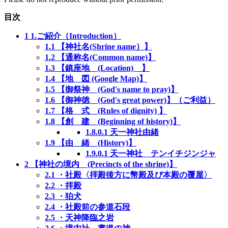
目次
1
1.ご紹介（Introduction）
1.1
【神社名(Shrine name）】
1.2
【通称名(Common name)】
1.3
【鎮座地 (Location) 】
1.4
【地 図 (Google Map)】
1.5
【御祭神 (God's name to pray)】
1.6
【御神徳 (God's great power)】（ご利益）
1.7
【格 式 (Rules of dignity) 】
1.8
【創 建 (Beginning of history)】
1.8.0.1
天一神社由緒
1.9
【由 緒 (History)】
1.9.0.1
天一神社 テンイチジンジャ
2
【神社の境内 (Precincts of the shrine)】
2.1
・社殿〈拝殿後方に幣殿及び本殿の覆屋〉
2.2
・拝殿
2.3
・狛犬
2.4
・社殿前の参道石段
2.5
・天神降臨之岩