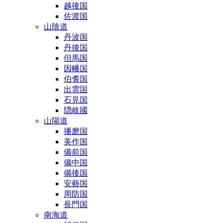
越後国
佐渡国
山陰道
丹波国
丹後国
但馬国
因幡国
伯耆国
出雲国
石見国
隠岐國
山陽道
播磨国
美作国
備前国
備中国
備後国
安藝国
周防国
長門国
南海道