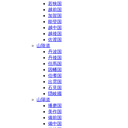
若狭国
越前国
加賀国
能登国
越中国
越後国
佐渡国
山陰道
丹波国
丹後国
但馬国
因幡国
伯耆国
出雲国
石見国
隠岐國
山陽道
播磨国
美作国
備前国
備中国