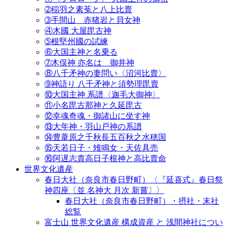
➁稲羽之素菟と八上比賣
➂手間山 赤猪岩と貝女神
④木國 大屋毘古神
➄根堅州國の試練
⑥大国主神と名乗る
➆木俣神 亦名は 御井神
⑧八千矛神の妻問い〈沼河比賣〉
➈神語り 八千矛神と須勢理毘賣
⑩大国主神 系譜〈迦毛大御神〉
⑪小名毘古那神と久延毘古
⑫幸魂奇魂・御諸山に坐す神
⑬大年神・羽山戸神の系譜
⑭豊葦原之千秋長五百秋之水穂国
⑮天若日子・雉鳴女・天佐具売
⑯阿遅志貴高日子根神と高比賣命
世界文化遺産
春日大社（奈良市春日野町）〈『延喜式』春日祭
神四座〔並 名神大 月次 新嘗〕〉
春日大社（奈良市春日野町）・摂社・末社
総覧
富士山 世界文化遺産 構成資産 と 浅間神社につい