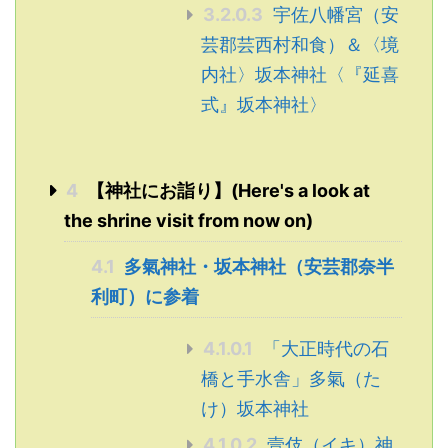
3.2.0.3
宇佐八幡宮（安
芸郡芸西村和食）＆〈境
内社〉坂本神社〈『延喜
式』坂本神社〉
4
【神社にお詣り】(Here's a look at
the shrine visit from now on)
4.1
多氣神社・坂本神社（安芸郡奈半
利町）に参着
4.1.0.1
「大正時代の石
橋と手水舎」多氣（た
け）坂本神社
4.1.0.2
壹伎（イキ）神