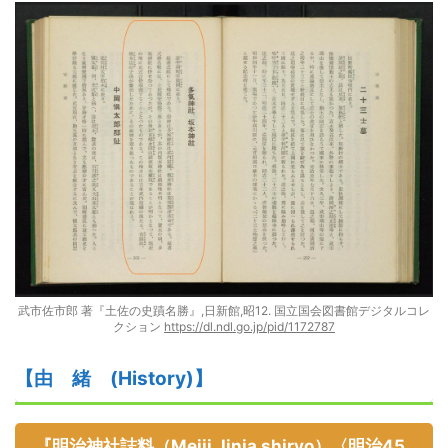
武市佐市郎 著『土佐の史蹟名勝』,日新館,昭12. 国立国会図書館デジタルコレ
クション
https://dl.ndl.go.jp/pid/1172787
【由
緒
(
H
istory)】
『明治神社誌料（Meiji Jinja shiryo）〈明治45