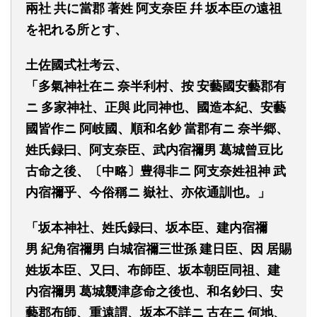
兩社 共に當
郡
著姓
阿
支奈臣
幷
坂本臣の遠祖
を祀れる所とす、
土佐國式
社
考云、
「多氣神社在
ニ
奈半利村、按
安
藝
國安藝郡有
ニ
多家神社、正與
此同神也、國造本紀、安
藝
國皆作
ニ
阿
岐國
、順和名鈔
當郡
有
ニ
奈半郷、
姓氏
録
曰、
阿
支奈臣、武内宿禰男
葛城
曾
豆比
古命之後
、〔中略〕
豊得非
ニ
阿
支奈姓祖神
武
内宿禰
乎
、今俗稱
ニ
嶽社、
亦依通訓也。」
「坂本神社、姓氏録
曰
、坂本臣、建内宿禰
男
紀角宿禰男
白城宿禰三世孫
建日臣、因
居賜
姓坂本臣、又
曰
、布師臣、坂本朝臣同
祖
、建
内宿禰男
葛城襲
津彦
命之後
也
、和名鈔
曰
、安
藝郡布師、重
遠
謂、坂本不詳
ニ
古在
ニ
何地
、