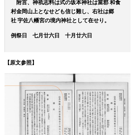
附言、神祇志料は式の坂本神社は當
郡
和食
村金岡山上となせども信じ難し、右
社
は郷
社
宇佐八幡宮の境内神社として在せり。
例祭日
七月廿六日
十
月廿六日
【原文参照】