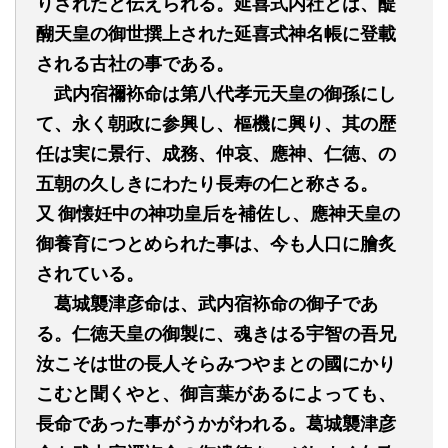
りされたと伝えられる。延喜式内社とは、醍
醐天皇の御世撰上された延喜式神名帳に登載
される古社の事である。
武内宿禰袮命は第八代孝元天皇の御孫にし
て、永く朝政に参興し、樞機に興り、其の歴
任は実に景行、成務、仲哀、應神、仁徳、の
五朝の久しきにわたり長寿の仁と称さる。
又
御懐妊中の神功皇后を補佐し、應神天皇の
御養育につとめられた事は、今も人口に膾炙
されている。
葛城襲津彦命は、武内宿袮命の御子であ
る。仁徳天皇の御製に、魂きはる宇智の吾兄
汝こそは世の長人そらみつやまとの國にかり
こむと聞くやと、御言葉があるによっても、
長命であった事がうかがわれる。葛城襲津彦