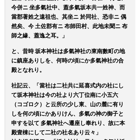
今
併ニ
坐多氣社中、蓋多氣坂本共一姓神、而
當郡著姓之遠
祖
也
、
其坐
ニ
於同社、恐非
ニ
偶
然
矣
、今
土佐郡有
ニ
布師田村、此地未聞
ニ
布
師之緣、蓋逸之耳。」
と、昔時
坂本神社は多氣神社の東南
數
町の地
に鎮座ありしを、何時の頃にか多氣神社の合
殿となれり。
社
記云、
「
當社は二社共に延喜式内の
社
にし
て坂本神社は今の社より六丁位
南
に小五六
（コゴロク）
と云所の少し東、山の麓に有り
しを何の頃にかありけん、多氣の神の御子と
申すを以て
多氣神社へ遷座し奉れり、故に本
殿
壹
棟にして二社の社名あり云々」