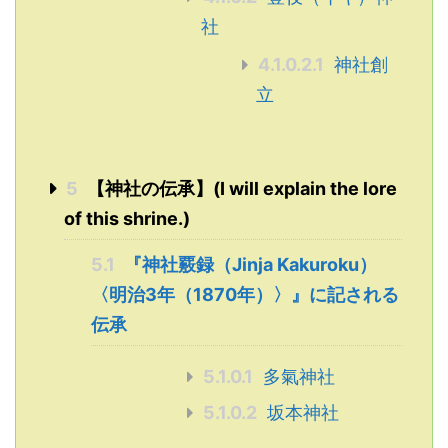
社
4.1.0.2.1
神社創
立
5
【神社の伝承】(I will explain the lore
of this shrine.)
5.1
『神社覈録（Jinja Kakuroku）
〈明治3年（1870年）〉』に記される
伝承
5.1.0.1
多氣神社
5.1.0.2
坂本神社