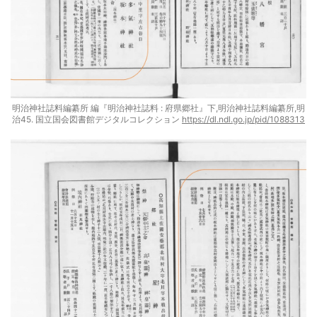
明治神社誌料編纂所 編『明治神社誌料 : 府県郷社』下,明治神社誌料編纂所,明
治45. 国立国会図書館デジタルコレクション
https://dl.ndl.go.jp/pid/1088313