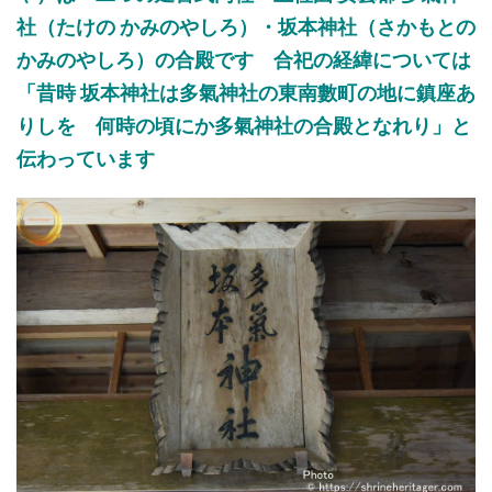
社（たけの かみのやしろ）
・坂本神社（さかもとの
かみのやしろ）の合殿です 合祀の経緯については
「
昔時
坂本神社は多氣神社の東南
數
町の地に鎮座あ
りしを
何時の頃にか多氣神社の合殿となれり
」と
伝わっています