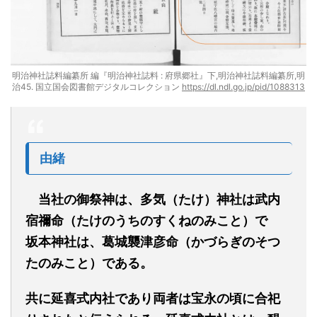
明治神社誌料編纂所 編『明治神社誌料 : 府県郷社』下,明治神社誌料編纂所,明
治45. 国立国会図書館デジタルコレクション
https://dl.ndl.go.jp/pid/1088313
由緒
当社の御祭神は、多気（たけ）神社は武内
宿禰命（たけのうちのすくねのみこと）で
坂本神社は、葛城襲津彦命（かづらぎのそつ
たのみこと）である。
共に延喜式内社であり両者は宝永の頃に合祀