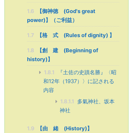
1.6
【御神徳 (God's great
power)】（ご利益）
1.7
【格 式 (Rules of dignity) 】
1.8
【創 建 (Beginning of
history)】
1.8.1
『土佐の史蹟名勝』〈昭
和12年（1937）〉に記される
内容
1.8.1.1
多氣神社、坂本
神社
1.9
【由 緒 (History)】