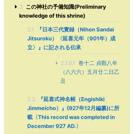
2
この神社の予備知識(Preliminary
knowledge of this shrine)
2.1
『日本三代實録（Nihon Sandai
Jitsuroku）〈延喜元年（901年）成
立〉』に記される伝承
2.1.0.1
卷十二 貞觀八年
（八六六）五月廿二日乙
丑
2.2
『延喜式神名帳（Engishiki
Jimmeicho）』(927年12月編纂)に所
載〈This record was completed in
December 927 AD.〉