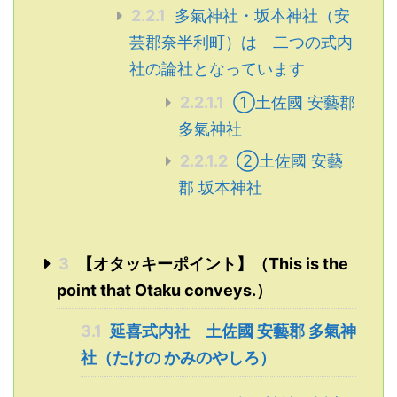
2.2.1
多氣神社・坂本神社（安
芸郡奈半利町）は 二つの式内
社の論社となっています
2.2.1.1
①土佐國 安藝郡
多氣神社
2.2.1.2
②土佐國 安藝
郡 坂本神社
3
【オタッキーポイント】（This is the
point that Otaku conveys.）
3.1
延喜式内社 土佐國 安藝郡 多氣神
社（たけの かみのやしろ）