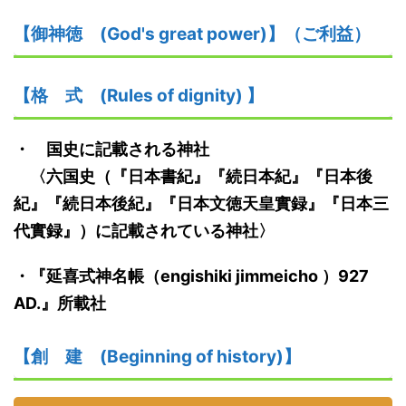
【御神
徳
(God's great power)】
（ご利益）
【格
式
(Rules of dignity)
】
・ 国史に記載される神社
〈六国史（『日本書紀』『続日本紀』『日本後
紀』『続日本後紀』『日本文徳天皇
實
録』『日本三
代
實
録』）に記載されている神社〉
・『
延喜式神名帳
（
engishiki jimmeicho
）
927
AD.
』
所載社
【創
建
(Beginning of history)】