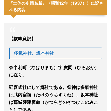
『土佐の史蹟名勝』
〈昭和
12年（1937）
〉に記さ
れる内容
【抜粋意訳】
多氣神社、坂本神社
奈半利町（なはりまち）字
廣岡（ひろおか）
に在り。
延喜式社にして郷社である。祭神は多氣神社
は武內宿禰（たけのうちすくね）、坂本神社
は葛城襲津彥命（かつらぎのそつひこのみこ
と）である。