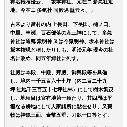
神名帳考證云
、
「坂本神社、元在
ニ
多氣
社
近
地、今在
ニ
多氣社
同殿隔
壁云々、
」
古来より當村の内
上長田、下長田、樋
ノ
口、
中里、車瀬、百石部落の産土神にして、多氣
神社は通稱
嶽
明神
又は今嶽明神、坂本神社は
坂本権現と
稱
したりしも、明治元年
現今の社
名に改め、同五年郷社に列す。
社殿は本殿、中殿、拜殿、御輿殿等を具備
し、境内一千五百六十七坪
（内二百二十九
坪
社地千三百五十七坪社林
）
にして樹木繁茂
し、地種目は官有地第一種たり、其四周は平
垣なる耕地にして人家諸所に點在せり、又寶
物は神
鏡
三面、金幣五垂、刀
劔
一口等とす。