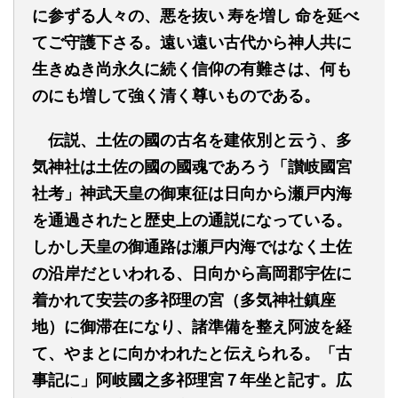
に参ずる人々の、悪を抜い
寿を増し
命を延べ
てご守護下さる。遠い遠い古代から神人共に
生きぬき尚永久に続く信仰の有難さは、何も
のにも増して強く清く尊いものである。
伝説、土佐の國の古名を建依別と云う、多
気神社は土佐の國の國魂であろう「讃岐國宮
社考」神武天皇の御東征は日向から瀬戸内海
を通過されたと歴史上の通説になっている。
しかし天皇の御通路は瀬戸内海ではなく土佐
の沿岸だといわれる、日向から高岡郡宇佐に
着かれて安芸の多祁理の宮（多気神社鎮座
地）に御滞在になり、諸準備を整え阿波を経
て、やまとに向かわれたと伝えられる。「古
事記に」阿岐國之多祁理宮７年坐と記す。広