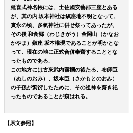
延喜式神名帳には、土佐國安藝郡三座とある
が、其の内
坂本神社は鎭座地不明となって、
實永の頃、多氣神社に併せ祭ってあったが、
その後
和
食郷（わじきがう）金岡山（かなお
かやま）鎭座
坂本權現であることが明かとな
って、現在の地に正式合併奉齋することとな
ったものである。
この地方には古來武内宿欄の後たる、布師臣
（ぬしのおみ）、坂本臣（さかもとのおみ）
の子孫が繁衍したために、その祖神を齋き祀
ったものであることが窺はれる。
【原文参照】