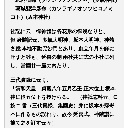
葛城襲津彥命
（カツラギノオソツヒコノミ
コト）
(坂本神社)
社記に云
御神
體
は各花形の御
鏡
な
り
と、
但
身體記云、多氣大明神、坂本大明神、神
體
各
鏡
本地不動
毘
沙門とあり、創立年月を詳に
せ
ず
と
雖も
、延喜の制
兩
社共に式の小社に列
し、
當國
廿一座の内たり、
三代實
録
に云く、
「清和天皇
貞觀八年五月乙壬
正六位上
坂本
神に従五位下を授けらる。」
（
神祇志料
云、○
按ニ
書（
三代實
録、集國史
）并に坂本を帰嵜
本に作るもの誤れり、故今 延喜式、神階譜に
據て之を訂す云々）