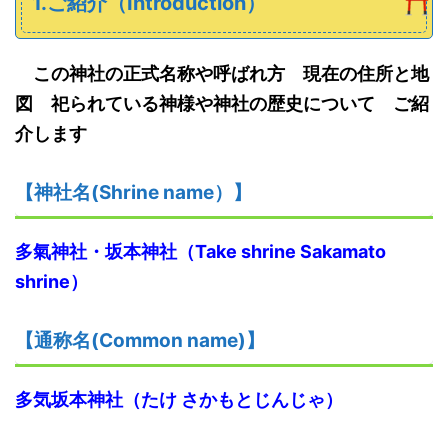
1.ご紹介（Introduction）
この神社の正式名称や呼ばれ方 現在の住所と地
図 祀られている神様や神社の歴史について ご紹
介します
【神社名
(S
hrine name
）
】
多氣神社・坂本神社（
Take shrine Sakamato
shrine
）
【
通称名(Common name)
】
多気坂本神社
（た
け
さかもとじんじゃ
）