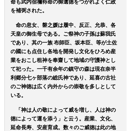
命も武内宿禰袮命の御遺徳をつがれよく仁政
を補弼された。
命の息女、磐之媛は履中、反正、允恭、各
天皇の御生母である。ご祭神の子孫は蘇我氏
であり、其の一族
布師臣、坂本臣、等が土佐
の國にも点住し各地を開発し文化をひろめ産
業をおこし租神を奉齋して地域の守護神とし
て祀った。一千有余年の鎮守の森は現在奈半
利郷分七ヶ部落の総氏神であり、延喜の古社
のご神徳は広く内外からの崇敬を多しとして
いる。
「神は人の敬によって威を増し、人は神の
徳によって運を添う」と云う。産業、文化、
延命長寿、安産育成。数々のご威徳は此の地