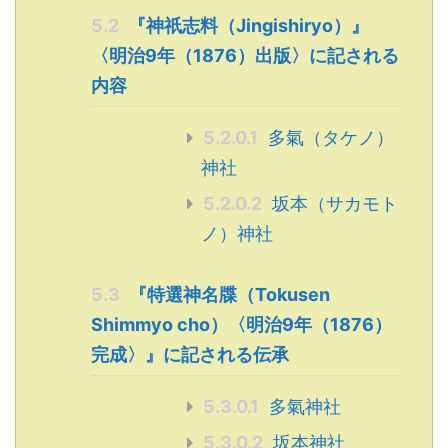
5.2
『神祇志料（Jingishiryo）』
〈明治9年（1876）出版〉に記される
内容
5.2.0.1
多氣（タケノ）
神社
5.2.0.2
坂本（サカモト
ノ）神社
5.3
『特選神名牒（Tokusen
Shimmyo cho）〈明治9年（1876）
完成〉』に記される伝承
5.3.0.1
多氣神社
5.3.0.2
坂本神社