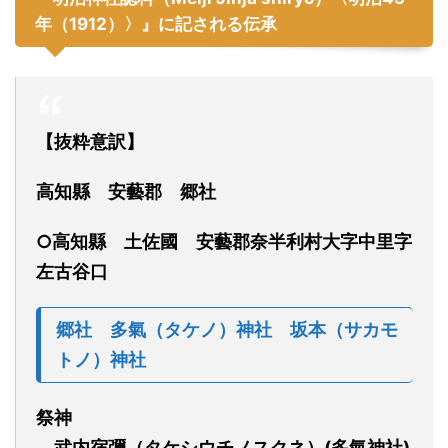
年（1912）〉』に記される伝承
【抜粋意訳】
高知縣
安藝郡
郷社
○高知縣
土佐國
安藝郡奈半利村大字中里字
左古谷口
郷社
多氣
（タケノ）
神社
坂本
（サカモ
トノ）
神社
祭神
武内宿彌
（タケシウチノスクネ）
(多氣神社)