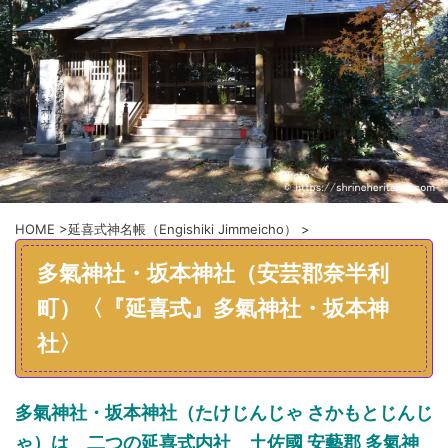
HOME
>
延喜式神名帳（Engishiki Jimmeicho）
>
多氣神社・坂本神社（安芸郡奈半利
町）〈『延喜式』多氣神社・坂本神
社〉
多氣神社・坂本神社（
た
け
じんじゃ
さかもとじんじ
ゃ）
は
二つの延喜式内社
土佐國
安藝郡 多氣神