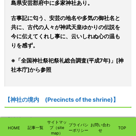
島県安芸郡府中に多家神社あり。
古事記に匂う、安芸の地名や多気の御社名と
共に、古代の人々が神武天皇ゆかりの伝説を
今に伝えてくれし事に、云いしれぬ心の温も
りを感ず。
※「全国神社祭祀祭礼総合調査(平成7年)」[神
社本庁]から参照
【
神社の
境内
(Precincts of the shrine)】
【
神社の
境外 (Outside the shrine
サイトマッ
プライバシ
お問い合わ
grounds)】
記事一覧
プ（site
HOME
TOP
ーポリシー
せ
map）