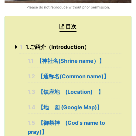
Please do not reproduce without prior permission.
目次
1
1.ご紹介（Introduction）
1.1
【神社名(Shrine name）】
1.2
【通称名(Common name)】
1.3
【鎮座地 (Location) 】
1.4
【地 図 (Google Map)】
1.5
【御祭神 (God's name to
pray)】