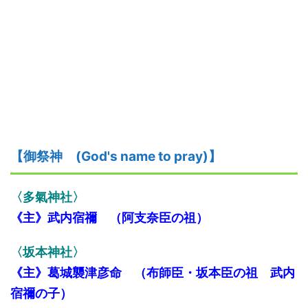
【御祭神
(God's name to pray)】
〈
多氣神社
〉
《主》武内宿禰 （阿支奈臣の祖）
〈
坂本神社
〉
《
主
》葛城襲津彦命 （布師臣・坂本臣の祖
武内
宿禰の子）