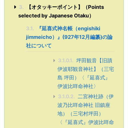
3.
【オタッキーポイント】（Points
selected by Japanese Otaku）
3.1.
『延喜式神名帳（engishiki
jimmeicho）』(927年12月編纂)の論
社について
3.1.0.1.
坪田観音【旧蹟
伊波耶観音神社】（三宅
島 坪田）〈『延喜式』
伊波比咩命神社〉
3.1.0.2.
二宮神社跡（伊
波乃比咩命神社 旧鎮座
地）（三宅村坪田）
〈『延喜式』伊波比咩命