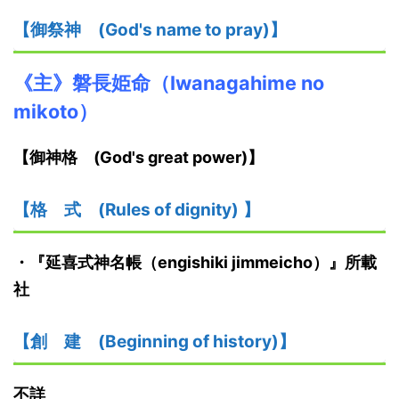
【御祭神
(God's name to pray)】
《主》磐長姫命
（
I
wanagahime no
mikoto）
【御神格
(God's great power)】
【格
式
(Rules of dignity)
】
・
『延喜式神名帳
（engishiki jimmeicho）
』
所載
社
【創
建
(Beginning of history)】
不詳