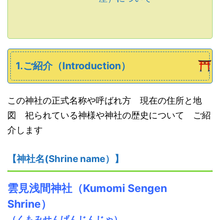
1.ご紹介（Introduction）
この神社の正式名称や呼ばれ方 現在の住所と地
図 祀られている神様や神社の歴史について ご紹
介します
【神社名
(S
hrine name
）
】
雲見浅間神社
（
K
umomi
S
engen
Shrine）
（くもみせんげんじんじゃ）