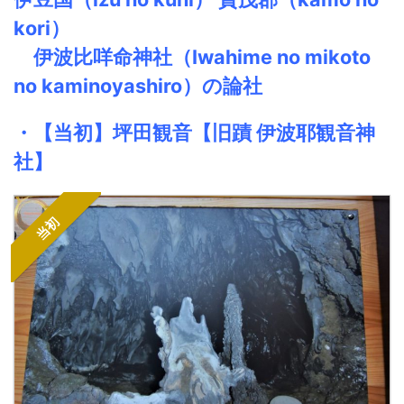
kori）
伊波比咩命神社
（
I
wahime no mikoto
no kaminoyashiro）
の論社
・【当初】
坪田観音【旧蹟 伊波耶観音神
社】
当初