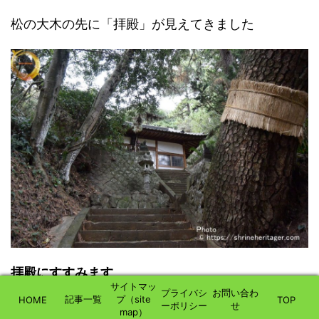
松の大木の先に「拝殿」が見えてきました
拝殿にすすみます
サイトマッ
プライバシ
お問い合わ
記事一覧
プ（site
HOME
TOP
ーポリシー
せ
map）