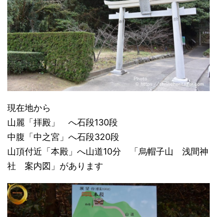
現在地から
山麗「拝殿」 へ石段130段
中腹「中之宮」へ石段320段
山頂付近「本殿」へ山道10分 「烏帽子山 浅間神
社 案内図」があります