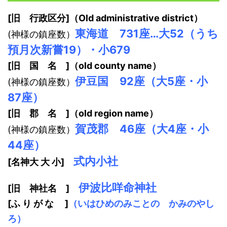
[旧 行政区分]（Old administrative district）
東海道 731座…大52（うち
(神様の鎮座数）
預月次新嘗19）・小679
[旧 国 名 ]（old county name）
伊豆国 92座（大5座・小
(神様の鎮座数）
87座）
[旧 郡 名 ]（old region name）
賀茂郡 46座（大4座・小
(神様の鎮座数）
44座）
式内小社
[名神大 大 小]
伊波比咩命神社
[旧 神社
名
]
[ふ り が な ]
（いはひめのみことの かみのやし
ろ）