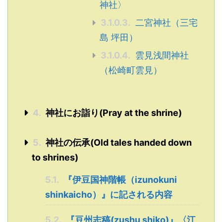
神社〉
3.1.0.3.
二宮神社（三宅
島 坪田）
3.1.0.4.
雲見浅間神社
（松崎町雲見）
4.
神社にお詣り(Pray at the shrine)
5.
神社の伝承(Old tales handed down
to shrines)
5.1.
『伊豆国神階帳（izunokuni
shinkaicho）』に記される内容
5.2.
『豆州志稿(zushu shiko)』〈江