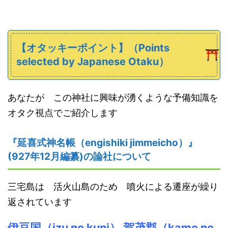
【オタッキーポイント】
（
Points
selected
by Japanese
Otaku）
あなたが この神社に興味が湧くような予備知識を
オタク視点でご紹介します
『延喜式神名帳
（engishiki jimmeicho）
』
(
927年
12月編纂)の論社について
三宅島は 活火山島のため 噴火による遷座が繰り
返されています
伊豆国
（izu no kuni）
賀茂郡
（kamo no