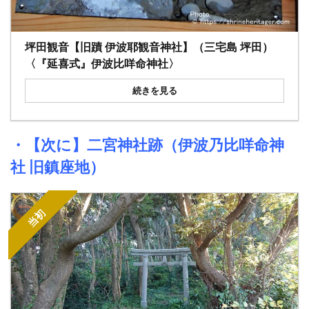
坪田観音【旧蹟 伊波耶観音神社】（三宅島 坪田）
〈『延喜式』伊波比咩命神社〉
続きを見る
・【次に】
二宮神社跡（伊波乃比咩命神
社 旧鎮座地）
当初