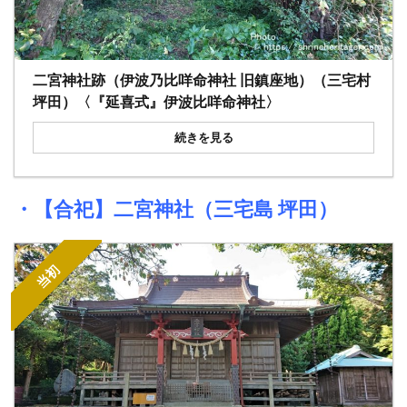
二宮神社跡（伊波乃比咩命神社 旧鎮座地）（三宅村
坪田）〈『延喜式』伊波比咩命神社〉
続きを見る
・【合祀】
二宮神社（三宅島 坪田）
当初