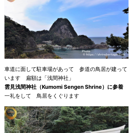
車道に面して駐車場があって 参道の鳥居が建って
います 扁額は「浅間神社」
雲見浅間神社
（
K
umomi
S
engen Shrine）
に参着
一礼をして 鳥居をくぐります