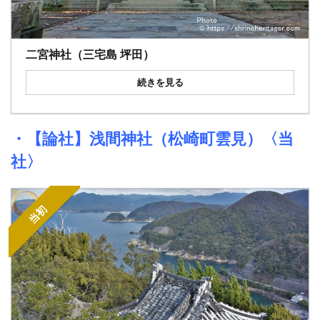
二宮神社（三宅島 坪田）
続きを見る
・【論社】
浅間神社
（松崎町雲見）〈当
社〉
当初