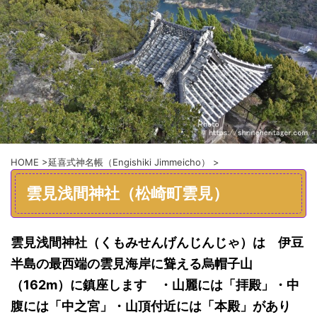
HOME
>
延喜式神名帳（Engishiki Jimmeicho）
>
雲見浅間神社（松崎町雲見）
雲見浅間神社（くもみせんげんじんじゃ）
は 伊豆
半島の最西端の雲見海岸に聳える烏帽子山
（162m）に鎮座します ・山麗には「拝殿」・中
腹には「中之宮」・山頂付近には「本殿」があり