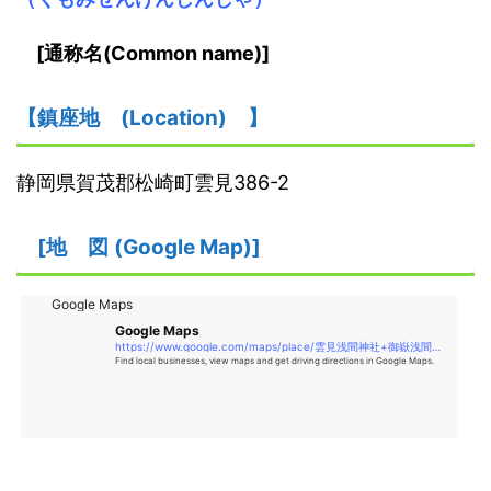
[
通称名(Common name)
]
【鎮座地
(
L
ocation)
】
静岡県賀茂郡松崎町雲見386-2
[
地
図
(Google Map)
]
Google Maps
Google Maps
https://www.google.com/maps/place/雲見浅間神社+御嶽浅間宮/@34.7272782,138.7279969,14.12z/data=!4m5!3m4!1s0x0
Find local businesses, view maps and get driving directions in Google Maps.