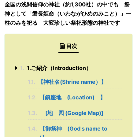
全国
の
浅間信仰の神社
（
約1,300社
）
の中でも 祭
神として「
磐長姫命
（いわながひめのみこと
）
」
一
柱のみを祀る 大変珍しい祭祀形態の神社です
目次
1.
1.ご紹介（Introduction）
1.1.
【神社名(Shrine name）】
1.2.
【鎮座地 (Location) 】
1.3.
[地 図 (Google Map)]
1.4.
【御祭神 (God's name to