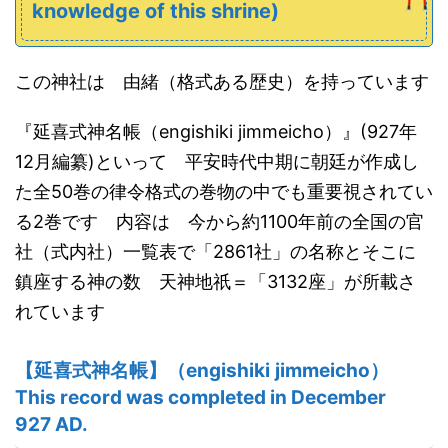
knowledge of this shrine)
この神社は 由緒（格式ある歴史）を持っています
『延喜式神名帳（engishiki jimmeicho）』(927年
12月編纂)といって 平安時代中期に朝廷が作成し
た全50巻の律令格式の巻物の中でも重要視されてい
る2巻です 内容は 今から約1100年前の全国の官
社（式内社）一覧表で「2861社」の名称とそこに
鎮座する神の数 天神地祇＝「3132座」が所載さ
れています
【
延喜式神名帳
】（
engishiki
jimmeicho
）
This record was completed in December
927 AD.