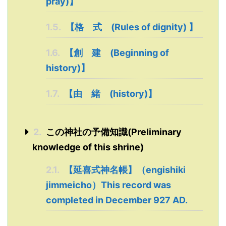
pray)】
1.5.
【格 式 (Rules of dignity) 】
1.6.
【創 建 (Beginning of
history)】
1.7.
【由 緒 (history)】
2.
この神社の予備知識(Preliminary
knowledge of this shrine)
2.1.
【延喜式神名帳】（engishiki
jimmeicho）This record was
completed in December 927 AD.