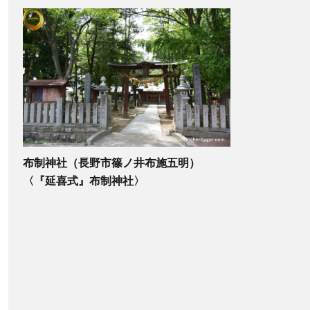
布制神社（長野市篠ノ井布施五明）
〈『延喜式』布制神社〉