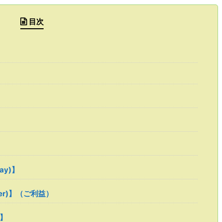
目次
ray)】
ower)】（ご利益）
 】