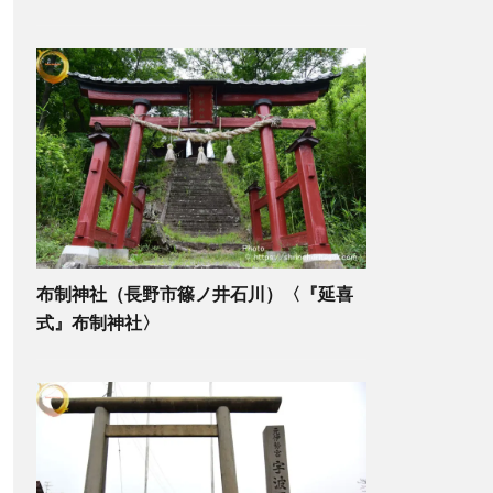
布制神社（長野市篠ノ井石川）〈『延喜
式』布制神社〉