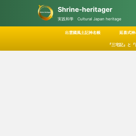
Shrine-heritager
実践和學 Cultural Japan heritage
出雲國風土記神名帳
延喜式神
『三宅記』と『
記される「神々
につい