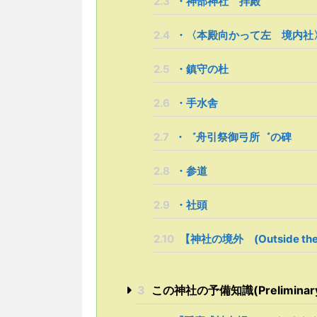
2.3
・神部神社 拝殿
2.4
・〈本殿向かって左 境内社
2.5
・鎮守の杜
2.6
・手水舎
2.7
・゛舟引祭御弓所゛の碑
2.8
・参道
2.9
・社頭
2.10
【神社の境外 (Outside the s
3
この神社の予備知識(Preliminary kn