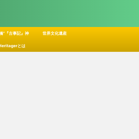
橋”『古事記』神
世界文化遺産
 Heritagerとは
話の舞台