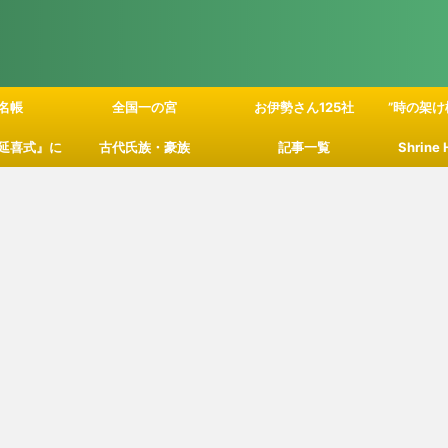
名帳
全国一の宮
お伊勢さん125社
”時の架け
延喜式』に
古代氏族・豪族
記事一覧
Shrine
」の関係性
て