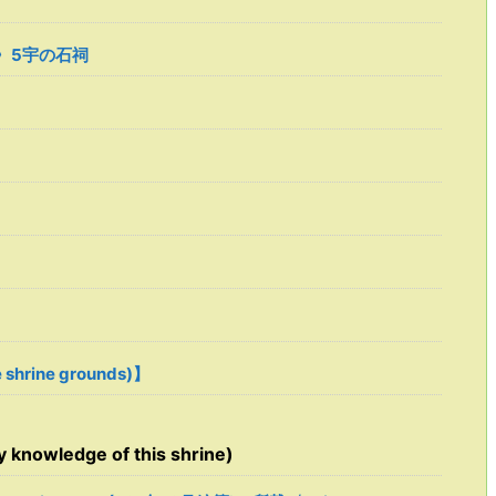
〉5宇の石祠
hrine grounds)】
owledge of this shrine)