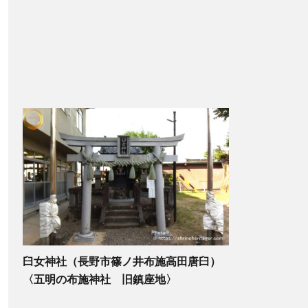
臼女神社（長野市篠ノ井布施高田唐臼）
〈五明の布施神社 旧鎮座地〉