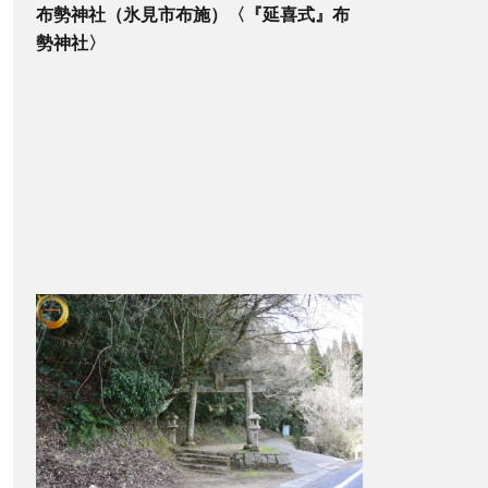
布勢神社（氷見市布施）〈『延喜式』布
勢神社〉