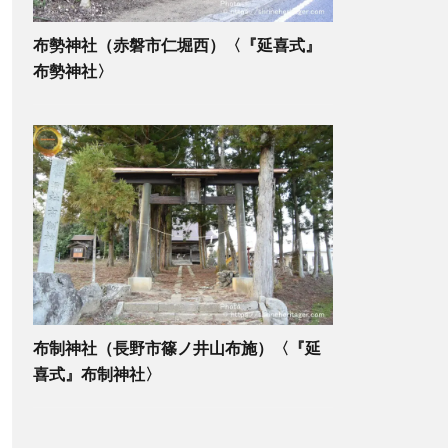
布勢神社（赤磐市仁堀西）〈『延喜式』
布勢神社〉
布制神社（長野市篠ノ井山布施）〈『延
喜式』布制神社〉