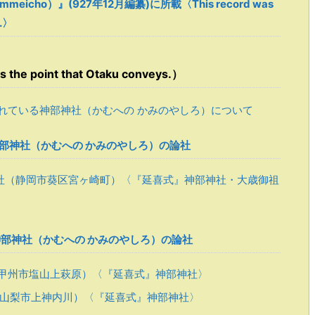
mmeicho）』(927年12月編纂)に所載〈This record was
D.〉
 point that Otaku conveys.）
れている神部神社（かむへの かみのやしろ）について
神部神社（かむへの かみのやしろ）の論社
社（静岡市葵区宮ヶ崎町）〈『延喜式』神部神社・大歳御祖
神部神社（かむへの かみのやしろ）の論社
甲州市塩山上萩原）〈『延喜式』神部神社〉
山梨市上神内川）〈『延喜式』神部神社〉