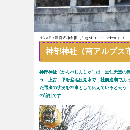
HOME
>
延喜式神名帳（Engishiki Jimmeicho）
>
神部神社（南アルプス
神部神社（かんべじんじゃ）
は 垂仁天皇の
う
上
古
甲府盆地は湖水で
社前迄湖
であ
た
遷座の状況を神事
として
伝
えていると云
の論社です