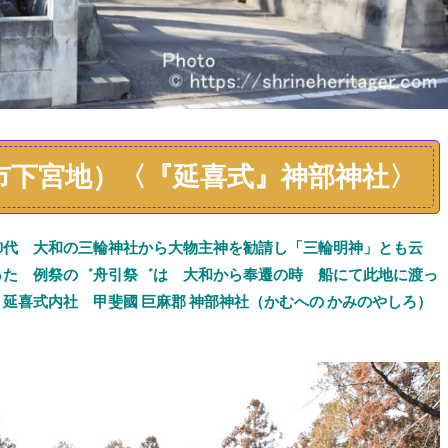
市下宮地）〈『延喜式』神部神社〉
御代
大和の三輪神社から
大物主神を
勧請
し
「三輪明神」と
も云
った
例祭の゛
舟引祭
゛
は
大和から奉遷
の時
船にて此地に渡
っ
う
延喜式内社
甲斐國
巨麻郡 神部神社（かむへの かみのやしろ）