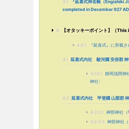
3.1
『延喜式神名帳（Engishiki Ji
completed in December 927 A
4
【オタッキーポイント】（This is the
4.0.1
『延喜式』に所載さ
4.1
延喜式内社 駿河國 安倍郡 
4.1.0.1
静岡浅間神
神社〉
4.2
延喜式内社 甲斐國 山梨郡 
4.2.0.1
神部神社（
4.2.0.2
神部神社（