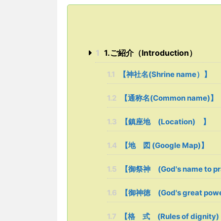
1
1.ご紹介（Introduction）
1.1
【神社名(Shrine name）】
1.2
【通称名(Common name)】
1.3
【鎮座地 (Location) 】
1.4
【地 図 (Google Map)】
1.5
【御祭神 (God's name to p
1.6
【御神徳 (God's great p
1.7
【格 式 (Rules of dignity)