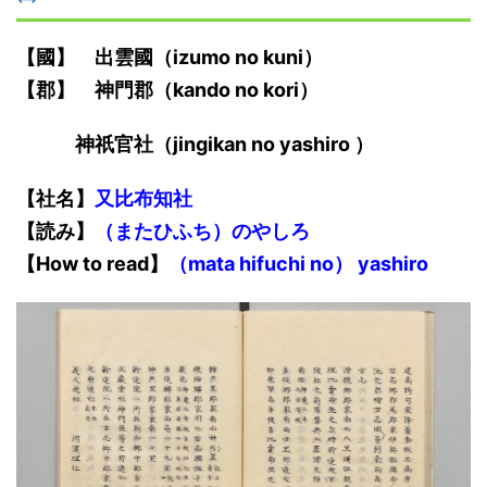
【國】
出雲
國
（izumo no kuni）
【郡】 神門郡（kando no kori）
神祇官社（jingikan no yashiro ）
【社名】
又比布知社
【
読み
】
（またひふち）
のやしろ
【
How to read
】
（mata hifuchi no） yashiro