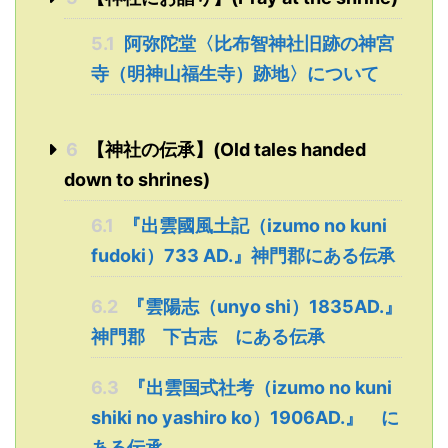
5.1
阿弥陀堂〈比布智神社旧跡の神宮
寺（明神山福生寺）跡地〉について
6
【神社の伝承】(Old tales handed
down to shrines)
6.1
『出雲國風土記（izumo no kuni
fudoki）733 AD.』神門郡にある伝承
6.2
『雲陽志（unyo shi）1835AD.』
神門郡 下古志 にある伝承
6.3
『出雲国式社考（izumo no kuni
shiki no yashiro ko）1906AD.』 に
ある伝承