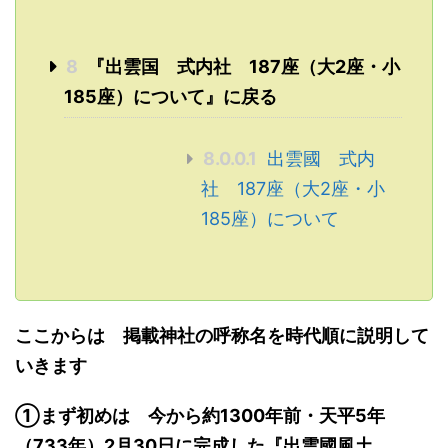
8
『出雲国 式内社 187座（大2座・小
185座）について』に戻る
8.0.0.1
出雲國 式内
社 187座（大2座・小
185座）について
ここからは 掲載神社の呼称名を時代順に説明して
いきます
①まず初めは
今から
約1300年前・
天平5年
（733年）2月30日に完成
した
『
出雲
國
風土