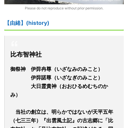
Please do not reproduce without prior permission.
【由緒】(history)
比布智神社
御祭神 伊弉冉尊（いざなみのみこと）
伊弉諾尊（いざなぎのみこと）
大日霊貴神
（おおひるめむちのか
み）
当社の創立は、明らかではないが天平
五年
（七三三年）
『出雲風土記』の古志郷に「比