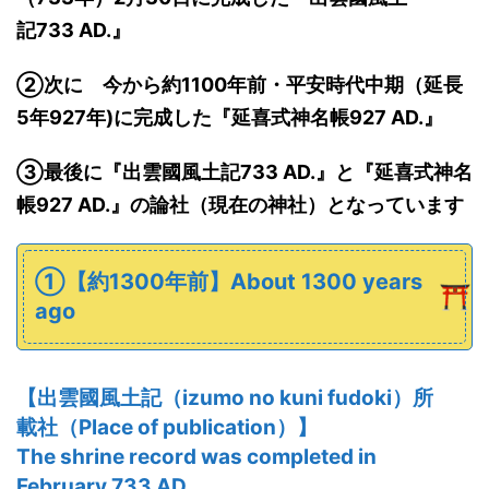
記
733
AD.
』
➁次に
今から
約1100年前・
平安時代中期（延長
5年927年
)
に
完成した
『延喜式神名帳
927 AD.
』
➂最後に
『
出雲
國
風土記
733
AD.
』と
『延喜式神名
帳
927 AD.
』
の論社（現在の神社）となっています
①【約1300年前】About 1300 years
ago
【
出雲
國
風土記
（izumo no kuni fudoki）
所
載社（Place of publication）】
The shrine record was completed in
February
733
AD.