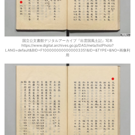
国立公文書館デジタルアーカイブ『出雲国風土記』写本
https://www.digital.archives.go.jp/DAS/meta/listPhoto?
LANG=default&BID=F1000000000000003351&ID=&TYPE=&NO=画像利
用