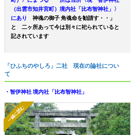
（出雲市知井宮町）境内社「比布智神社」〉
にあり
神魂の御子 角魂命を勧請す・・」
と 二ヶ所あって今は別々に祀られていると
記されています
「ひふちのやしろ」二社 現在の論社につい
て
・
智伊神社 境内社「比布智神社」
一緒に読む