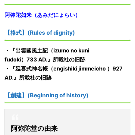
阿弥陀如来（あみだにょらい）
【格式】(Rules of dignity)
・『
出雲
國
風土記
（izumo no kuni
fudoki）
733
AD.
』
所載社の旧跡
・『
延喜式神名帳
（
engishiki jimmeicho
）
927
AD.
』
所載社の旧跡
【創建】(Beginning of history)
阿弥陀堂の由来