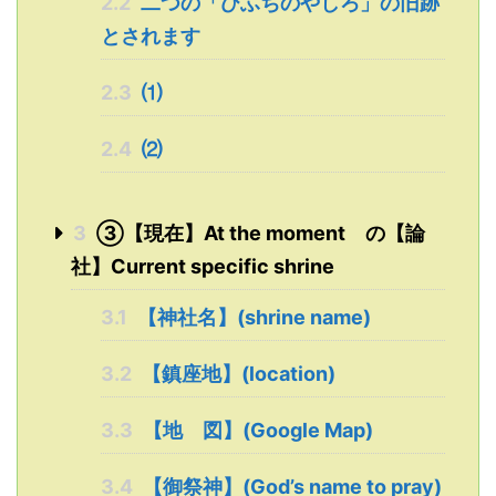
2.2
二つの「ひふちのやしろ」の旧跡
とされます
2.3
⑴
2.4
⑵
3
➂【現在】At the moment の【論
社】Current specific shrine
3.1
【神社名】(shrine name)
3.2
【鎮座地】(location)
3.3
【地 図】(Google Map)
3.4
【御祭神】(God’s name to pray)