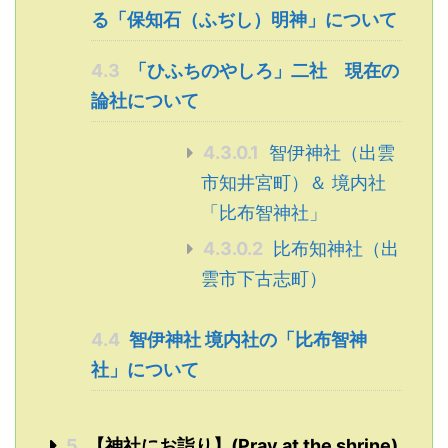
る「保知石（ふぢし）明神」について
4.3
「ひふちのやしろ」二社 現在の
論社について
4.3.0.1
智伊神社（出雲
市知井宮町）＆ 境内社
「比布智神社」
4.3.0.2
比布知神社（出
雲市下古志町）
4.4
智伊神社 境内社の「比布智神
社」について
5
【神社にお詣り】(Pray at the shrine)