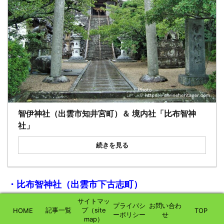
智伊神社（出雲市知井宮町）＆ 境内社「比布智神
社」
続きを見る
・比布智神社（出雲市下古志町）
サイトマッ
プライバシ
お問い合わ
一緒に読む
記事一覧
プ（site
HOME
TOP
ーポリシー
せ
map）