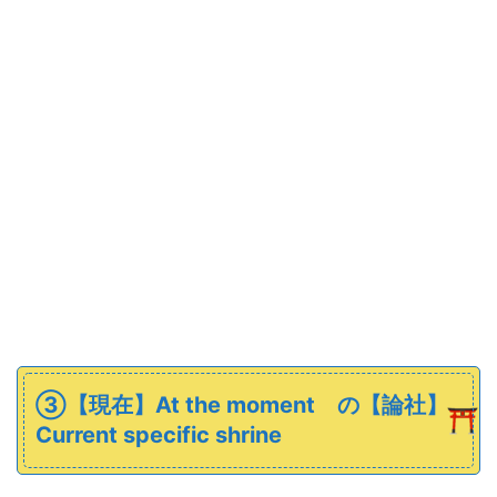
➂【現在】At the moment の
【論社】
Current specific shrine