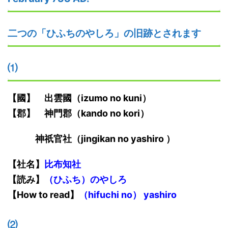
二つの「ひふちのやしろ」の旧跡とされます
⑴
【國】
出雲
國
（izumo no kuni）
【郡】 神門郡（kando no kori）
神祇官社（jingikan no yashiro ）
【社名】
比布知社
【
読み
】
（ひふち）
のやしろ
【
How to read
】
（hifuchi no） yashiro
⑵