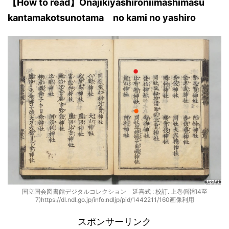
【
How to read
】Onajikiyashironiimashimasu
kantamakotsunotama
no kami
no
yashiro
国立国会図書館デジタルコレクション 延喜式 : 校訂. 上巻(昭和4至
7)https://dl.ndl.go.jp/info:ndljp/pid/1442211/160画像利用
スポンサーリンク