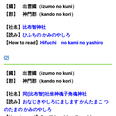
【國】
出雲
國
（izumo no kuni）
【郡】 神門郡（kando no kori）
【社名】
比布智神社
【
読み
】
ひふちの かみのやしろ
【
How to read
】
Hifuchi
no kami
no
yashiro
⑵
【國】
出雲
國
（izumo no kuni）
【郡】 神門郡（kando no kori）
【社名】
同[比布智]社坐神魂子角魂神社
【
読み
】
おなじきやしろにまします かんたまこ つ
のたまの かみのやしろ