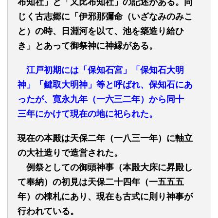
布
知
社」と「又比布
知
社」の記述がある。同
じく古志郷に「伊邪那彌命（
いざなみのみこ
と
）の時、日淵河を以て、池を築造り給ひ
き」とあって御祭神に神縁がある。
江戸初期には「保知石宮」「保知石大明
神」「鍵取大明神」等と呼ばれ、保知石にあ
ったが、寛永
九
年
（一六三二年）
から同
十
三
年にかけて現在の地に祀られた。
現在の本殿は天保
二年
（
一八三一
年）に軸立
の大社造りで造営された。
例祭としての御頭神事（本殿大床に昇殿し
て奉納）の初見は天保
二十四
年
（一五五五
年）
の棟札にあり、現在も古式に則り神事が
行われている。