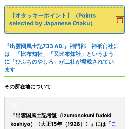
【オタッキーポイント】
（
Points
selected
by Japanese
Otaku）
『
出雲
國
風土記
733
AD.
』
神門郡
神祇官社
に
は 「比布知社」「又比布知社」というよう
に「ひふちのやしろ」が二社が掲載されてい
ます
その所在地について
『出雲国風土記考証（Izumonokuni fudoki
koshiyo）〈大正15年（1926）〉』には
「こ