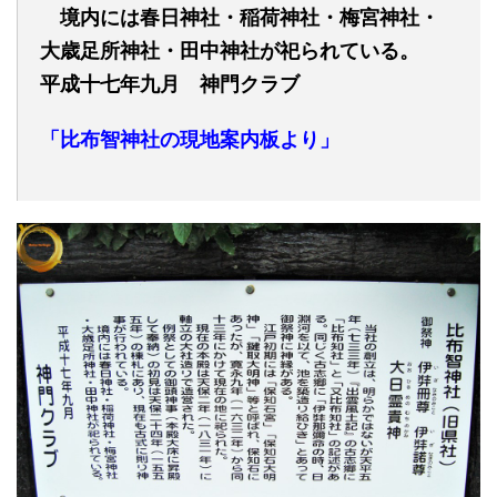
境内には春日神社・稲荷神社・梅宮神社・
大歳足所神社・田中神社が祀られている。
平成
十七
年
九月
神門クラブ
「
比布智神社
の
現地案内板より」