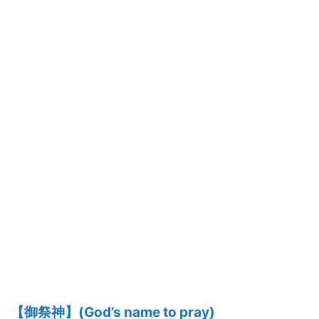
【御祭神】(God’s name to pray)