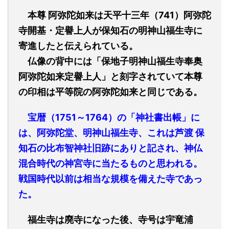
本尊 阿弥陀如来は天平十三年（741）阿弥陀
寺開基・定譽上人が保知石の明神山
福生寺に
寄進したと伝えられている。
仏像の背中には「保地子明神山福生寺奉奥
阿弥陀如来
定譽上人
」と刻字されていて本尊
の印相は平等院の阿弥陀如来と同じである。
宝暦（1751～1764）の「神社書出帳」に
は、阿弥陀堂、明神山福生寺、これは芦渡 保
知石の
比布智神社
旧跡にありと記され、神仏
混合時代の神宮寺に当たるものと思われる。
戦国時代以前は相当な規模を備えた寺であっ
た。
福生寺
は
廃寺になった後、寺号は宇竜浦