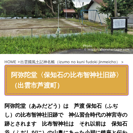
HOME
>
出雲國風土記神名帳（izumo no kuni fudoki jinmeicho）
>
阿弥陀堂〈保知石の比布智神社旧跡〉
（出雲市芦渡町）
阿弥陀堂（あみだどう）は
芦渡 保知石
（ふぢ
し）
の
比布智神社
旧跡で 神仏習合時代の
神宮寺の
跡とされます 比布智神社は
それ以前
は
保知石
谷（ふぢしだに）の山奥に
あった
小祠に
鎮座と伝わ