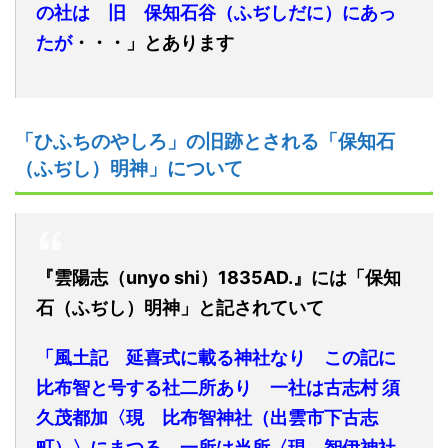
の社は 旧 保知石谷（ふぢしだに）にあっ
たが
・・・」とあります
「ひふちのやしろ」の旧跡とされる「保知石
（ふぢし）明神」について
『雲陽志
（unyo shi）
1835AD.』には
「保知
石（ふぢし）明神」と記されていて
「風土記 延喜式に載る神社なり この記に
比布智と号する社二所あり 一社は古志村 須
久茂都加〈現 比布智神社（出雲市下古志
町）〉にまつる 一所は当所〈現 智伊神社