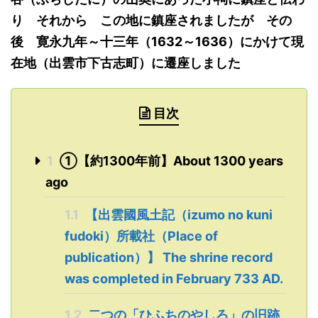
り それから この地に鎮座されましたが
その
後
寛永
九年～十三
年
（1632～1636）
にかけて現
在地
（出雲市下古志町）
に
遷座しました
目次
1
①【約1300年前】About 1300 years
ago
1.1
【出雲國風土記（izumo no kuni
fudoki）所載社（Place of
publication）】 The shrine record
was completed in February 733 AD.
1.2
二つの「ひふちのやしろ」の旧跡