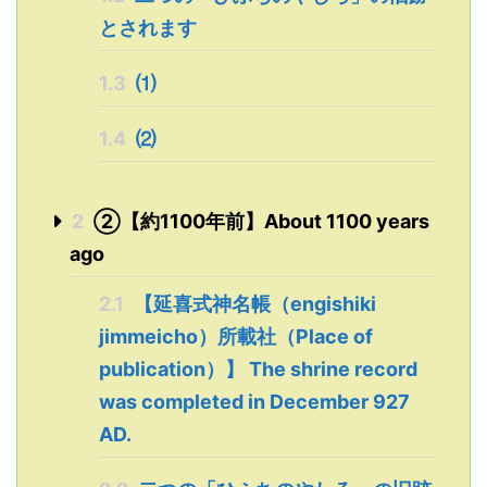
とされます
1.3
⑴
1.4
⑵
2
➁【約1100年前】About 1100 years
ago
2.1
【延喜式神名帳（engishiki
jimmeicho）所載社（Place of
publication）】 The shrine record
was completed in December 927
AD.