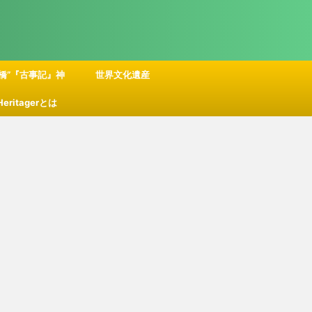
橋”『古事記』神
世界文化遺産
 Heritagerとは
話の舞台