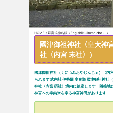
HOME
>
延喜式神名帳（Engishiki Jimmeicho）
>
國津御祖神社〈皇大神宮
社〈内宮 末社〉）
國津御祖神社（くにつみおやじんじゃ）〈内
られます
式内社
伊勢國 度會郡
國津御祖神社
（
神社
〈内宮
摂社〉
境内に
鎮座します 隣接地
神宮への奉納米
を奉る神宮神田があります