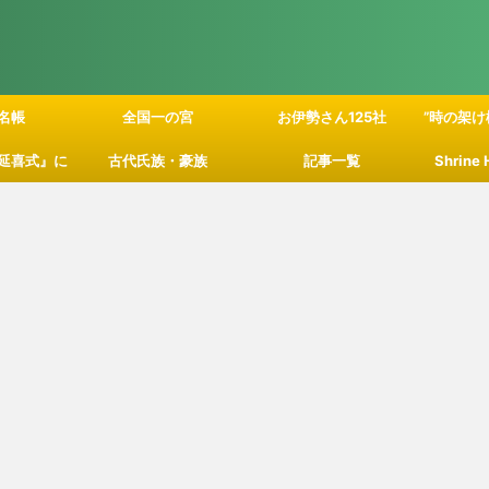
名帳
全国一の宮
お伊勢さん125社
”時の架け
延喜式』に
古代氏族・豪族
記事一覧
Shrine
」の関係性
て