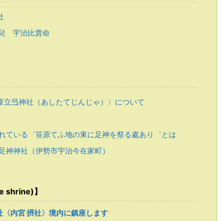
社
兒 宇治比賣命
葦立弖神社（あしたてじんじゃ）〉について
れている゛笹原てふ地の東に足神を祭る處あり゛とは
足神神社（伊勢市宇治今在家町）
 shrine)】
〈内宮 摂社〉境内に鎮座します