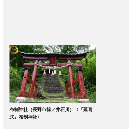
布制神社（長野市篠ノ井石川）〈『延喜
式』布制神社〉