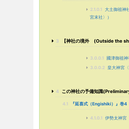
2.1.0.1
大土御祖神
宮末社〉）
3
【神社の境外 (Outside the shr
3.0.0.1
國津御祖神
3.0.0.2
皇大神宮〈
4
この神社の予備知識(Preliminary kn
4.1
『延喜式（Engishiki）』
4.1.0.1
伊勢太神宮