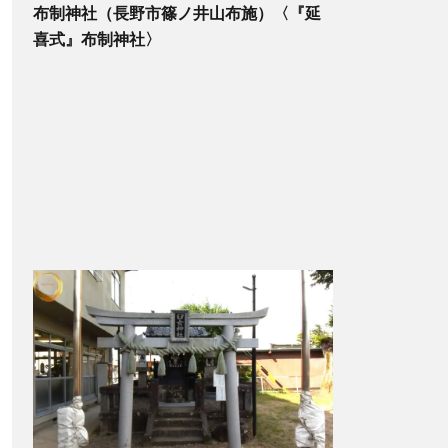
布制神社（長野市篠ノ井山布施）〈『延
喜式』布制神社〉