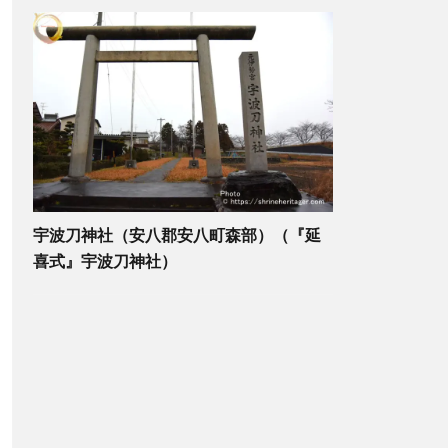
宇波刀神社（安八郡安八町森部）（『延
喜式』宇波刀神社）