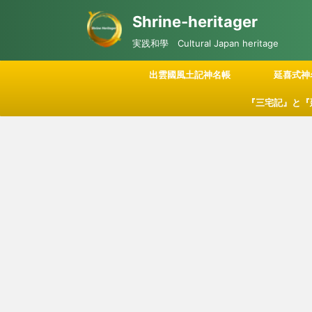
Shrine-heritager
実践和學 Cultural Japan heritage
出雲國風土記神名帳
延喜式神
『三宅記』と『
記される「神々
につい