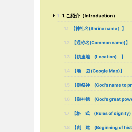
1
1.ご紹介（Introduction）
1.1
【神社名(Shrine name）】
1.2
【通称名(Common name)】
1.3
【鎮座地 (Location) 】
1.4
【地 図 (Google Map)】
1.5
【御祭神 (God's name to p
1.6
【御神徳 (God's great p
1.7
【格 式 (Rules of dignity)
1.8
【創 建 (Beginning of his