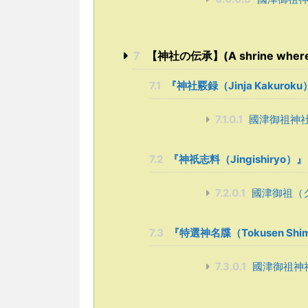
7
【神社の伝承】(A shrine where the
7.1
『神社覈録（Jinja Kakur
7.1.0.1
國津御祖神
7.2
『神祇志料（Jingishiry
7.2.0.1
國津御祖（
7.3
『特選神名牒（Tokusen Sh
7.3.0.1
國津御祖神