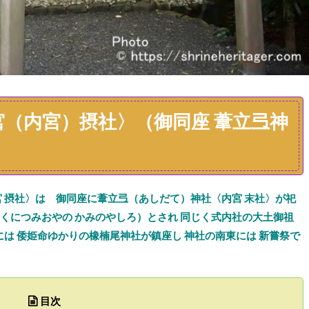
（内宮）摂社〉（御同座 葦立弖神
宮
摂社〉は
御同座に葦立弖（あしだて）神社〈
内宮
末
社
〉が祀
くにつ
みおやの かみのやしろ）
とされ
同じく
式内社の
大土御祖
には
倭姫命ゆかりの
橡楠尾神社が鎮座し
神社の南東には
新嘗祭で
目次