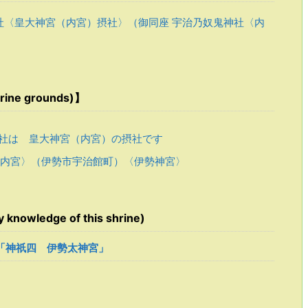
社〈皇大神宮（内宮）摂社〉（御同座 宇治乃奴鬼神社〈内
ine grounds)】
社は 皇大神宮（内宮）の摂社です
内宮〉（伊勢市宇治館町）〈伊勢神宮〉
owledge of this shrine)
巻4「神祇四 伊勢太神宮」