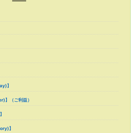
ray)】
ower)】（ご利益）
 】
tory)】