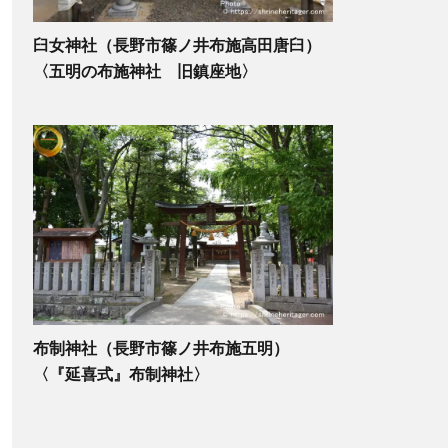
臼女神社（長野市篠ノ井布施高田唐臼）
〈五明の布施神社 旧鎮座地〉
布制神社（長野市篠ノ井布施五明）
〈『延喜式』布制神社〉