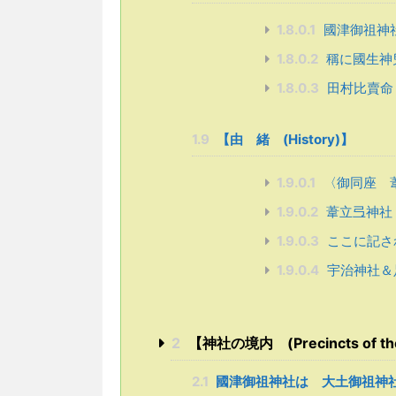
1.8.0.1
國津御祖神
1.8.0.2
稱に國生神
1.8.0.3
田村比賣命
1.9
【由 緒 (History)】
1.9.0.1
〈御同座 
1.9.0.2
葦立弖神社
1.9.0.3
ここに記さ
1.9.0.4
宇治神社＆
2
【神社の境内 (Precincts of the
2.1
國津御祖神社は 大土御祖神社