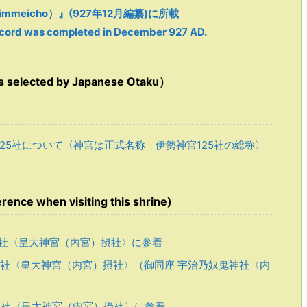
Jimmeicho）』(927年12月編纂)に所載
cord was completed in December 927 AD.
ected by Japanese Otaku）
25社について〈神宮は正式名称 伊勢神宮125社の総称〉
e when visiting this shrine)
社〈皇大神宮（内宮）摂社〉に参着
社〈皇大神宮（内宮）摂社〉（御同座 宇治乃奴鬼神社〈内
社〈皇大神宮（内宮）摂社〉に参着