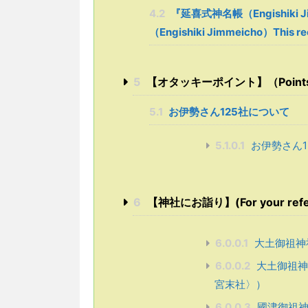
4.2
『延喜式神名帳（Engishiki 
（Engishiki Jimmeicho）This re
5
【オタッキーポイント】（Points sel
5.1
お伊勢さん125社について
5.1.0.1
お伊勢さん1
6
【神社にお詣り】(For your referenc
6.0.0.1
大土御祖神
6.0.0.2
大土御祖神
宮末社〉）
6.0.0.3
國津御祖神